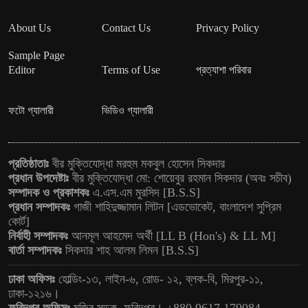
About Us
Contact Us
Privacy Policy
Sample Page
Editor
Terms of Use
প্রত্যাশা পরিবার
ফটো গ্যালারী
ভিডিও গ্যালারী
প্রতিষ্ঠাতাঃ
বীর মুক্তিযোদ্ধা মরহুম মকবুল হোসেন সিকদার
প্রধান উপদেষ্টাঃ
বীর মুক্তিযোদ্ধা মো: শোয়েবুর রহমান সিকদার (অবঃ সচীব)
সম্পাদক ও প্রকাশকঃ
এ.এস.এম মুরসিদ [B.S.S]
প্রধান সম্পাদকঃ
গাজী শাহিদুজ্জামান লিটন [এডভোকেট, বাংলাদেশ সুপ্রিম
কোর্ট]
নির্বাহী সম্পাদকঃ
আনমূল আহমেদ অর্থী [LL B (Hon's) & LL M]
বার্তা সম্পাদকঃ
সিকদার শাহ আলম লিমন [B.S.S]
ঢাকা অফিসঃ
হোল্ডিং-১৩, লাইন-৬, রোড- ১২, ব্লক-বি, মিরপুর-১১,
ঢাকা-১২১৬।
ফরিদপুর অফিসঃ
মুজিব সড়ক, ফরিদপুর। +880 9617 179084