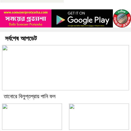
সর্বশেষ আপডেট
তানোরে বিলুপ্তপ্রায় পানি ফল