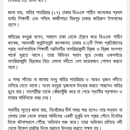
এলাকায় এই ঘটনা ঘটে।
জানা যায়, মাহির শাহরিয়ার (১৭) ঢাকার বিএএফ শাহীন কলেজের প্রথম
বর্ষের শিক্ষার্থী এবং পশ্চিম কাজীপাড়া মিরপুর ঢাকার জহিরুল ইসলামের
ছেলে।
মাহিরের বন্ধুরা বলেন, সকালে ঢাকা থেকে ট্রেনে করে বিএএফ শাহীন
কলেজ, আদমজী ক্যান্টনমেন্ট কলেজসহ ঢাকার ৪/৫টি শিক্ষা প্রতিষ্ঠানের
প্রায় অর্ধশতাধিক শিক্ষার্থী নরসিংদীর নাগরিয়াকান্দী ব্রিজ ও ব্রিজ সংলগ্ন
পার্কে ঘুরতে আসে। তারা বিভিন্ন স্থান ঘুরে দেখার একপর্যায়ে
নাগরিয়াকান্দি ব্রিজের নিচে মেঘনা নদীতে বেশ কয়েকজন গোসল করতে
নামে।
এ সময় সাঁতার না জানায় বন্ধু মাহির শাহরিয়ার ও আরও দুজন নদীতে
তলিয়ে যেতে থাকে। অন্য বন্ধুরা দুজনকে উদ্ধার করতে পারলেও মাহির
ডুবে যায়। সহপাঠীরা তাকে খোঁজাখুঁজি করে না পেয়ে স্থানীয় প্রশাসন ও
ফায়ার সার্ভিসকে খবর দেয়।
স্থানীয় সূত্রে জানা যায়, নিখোঁজের দীর্ঘ সময় পার হলেও তার সন্ধান না
মেলায় ঢাকা থেকে ফায়ার সার্ভিসের একটি ডুবুরি দল প্রায় পৌনে তিনটার
দিকে ঘটনাস্থলে পৌঁছে অভিযান শুরু করে। তারা অভিযান চালিয়ে নদী
থেকে বিকেল চারটার দিকে মরদেহ উদ্ধার করতে সক্ষম হয়।