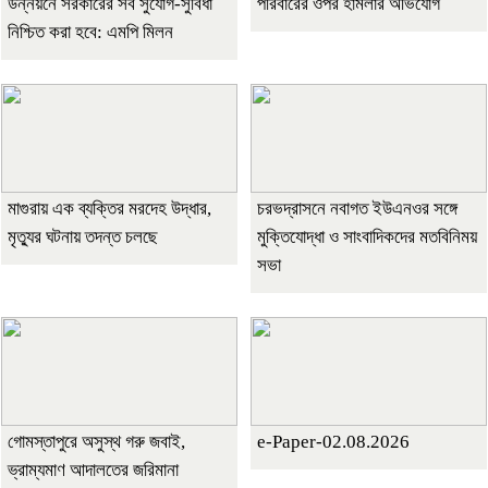
উন্নয়নে সরকারের সব সুযোগ-সুবিধা
পরিবারের ওপর হামলার অভিযোগ
নিশ্চিত করা হবে: এমপি মিলন
মাগুরায় এক ব্যক্তির মরদেহ উদ্ধার,
চরভদ্রাসনে নবাগত ইউএনওর সঙ্গে
মৃত্যুর ঘটনায় তদন্ত চলছে
মুক্তিযোদ্ধা ও সাংবাদিকদের মতবিনিময়
সভা
গোমস্তাপুরে অসুস্থ গরু জবাই,
e-Paper-02.08.2026
ভ্রাম্যমাণ আদালতের জরিমানা