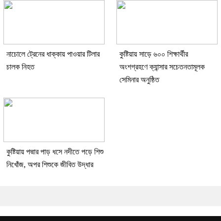
নাচোলে ট্রেনের ধাক্কায় পাওয়ার টিলার
কুষ্টিয়ায় সাড়ে ৬০০ শিক্ষার্থীর
চালক নিহত
অংশগ্রহণে ক্যান্সার সচেতনতামূলক
সেমিনার অনুষ্ঠিত
কুষ্টিয়ায় পদ্মার পাড় ধসে নদীতে পড়ে শিশু
নিখোঁজ, অপর শিশুকে জীবিত উদ্ধার