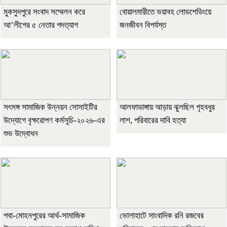
মুকসুদপুরে সংবাদ সম্মেলন করে
বোয়ালমারীতে ভয়াবহ লোডশেডিংয়ে
আ’লীগের ৫ নেতার পদত্যাগ
জনজীবন বিপর্যস্ত
সৎসঙ্গ সামাজিক উন্নয়ন সোসাইটির
আলফাডাঙ্গায় আড়ায় ঝুলছিল গৃহবধুর
উদ্যোগে বৃক্ষরোপণ কর্মসূচি-২০২৬-এর
লাশ, পরিবারের দাবি হত্যা
শুভ উদ্বোধন
পবা-মোহনপুরের আর্থ-সামাজিক
ভোলাহাটে সাংবাদিক রনি রজবের