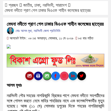
প্রচ্ছদ
জাতীয়
,
ঢাকা
,
নরসিংদী
,
সারাদেশ
ফরিদপুরে ওজোপাডিকোর উদ্যোগে মতবিন
মেঘনা নদীতে প্রাণ গেল ঢাকার বিএএফ শাহীন কলেজের ছাত্রের
বাংলাদেশের আকাশে রহস্যময় আলোর ঝলক
মেঘনা নদীতে প্রাণ গেল ঢাকার বিএএফ শাহীন কলেজের ছাত্রের
মোঃ আলম মৃধা, নরসিংদী জেলা প্রতিনিধি
দেড় লাখ টাকার গাছ ৫০ হাজারে নিলাম
আপডেট টাইম : ০৮:৩৫ অপরাহ্ন, সোমবার, ১১ মে ২০২৬
৮৫ বার পঠিত
ফরিদপুরে ট্রিপল মার্ডারঃ ১০ ঘণ্টায় গ্
কোদাল
ফরিদপুরে ‘শ্মশান বন্ধু’ কানু সেন অনে
আলম মৃধাঃ
নরসিংদী পৌর সহরের নাগরিকান্দি ব্রিজের পাশে মেঘনা নদীতে সহপাঠীদের
সঙ্গে গোসল করতে নেমে মাহির শাহরিয়ার নামে এক কলেজশিক্ষার্থীর মৃত্যু
হয়েছে। আজ (১১ মে) সোমবার দুপুরের দিকে শহরের নাগরিয়াকান্দি