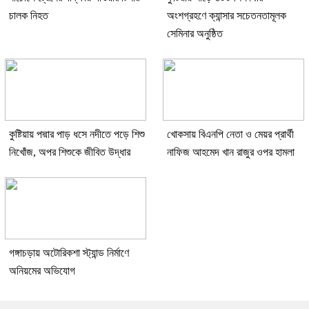
চালক নিহত
অংশগ্রহণে ক্যান্সার সচেতনতামূলক
সেমিনার অনুষ্ঠিত
কুষ্টিয়ায় পদ্মার পাড় ধসে নদীতে পড়ে শিশু
খোকসায় বিএনপি নেতা ও মেয়র প্রার্থী
নিখোঁজ, অপর শিশুকে জীবিত উদ্ধার
নাফিজ আহমেদ খান রাজুর ওপর হামলা
গঙ্গাচড়ায় অটোরিকশা স্ট্যান্ড নির্মাণে
অনিয়মের অভিযোগ