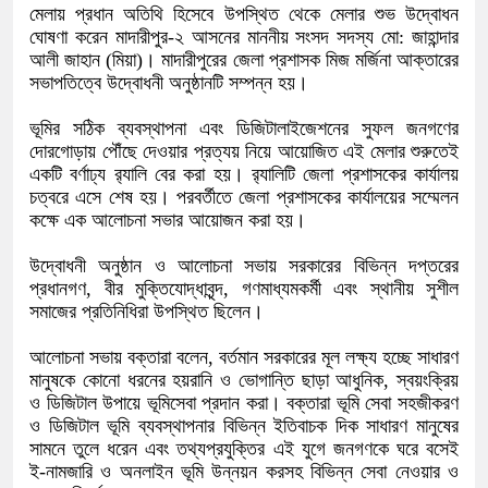
‎​মেলায় প্রধান অতিথি হিসেবে উপস্থিত থেকে মেলার শুভ উদ্বোধন
ঘোষণা করেন মাদারীপুর-২ আসনের মাননীয় সংসদ সদস্য মো: জাহান্দার
আলী জাহান (মিয়া)। মাদারীপুরের জেলা প্রশাসক মিজ মর্জিনা আক্তারের
সভাপতিত্বে উদ্বোধনী অনুষ্ঠানটি সম্পন্ন হয়।
‎​ভূমির সঠিক ব্যবস্থাপনা এবং ডিজিটালাইজেশনের সুফল জনগণের
দোরগোড়ায় পৌঁছে দেওয়ার প্রত্যয় নিয়ে আয়োজিত এই মেলার শুরুতেই
একটি বর্ণাঢ্য র‍্যালি বের করা হয়। র‍্যালিটি জেলা প্রশাসকের কার্যালয়
চত্বরে এসে শেষ হয়। পরবর্তীতে জেলা প্রশাসকের কার্যালয়ের সম্মেলন
কক্ষে এক আলোচনা সভার আয়োজন করা হয়।
‎​উদ্বোধনী অনুষ্ঠান ও আলোচনা সভায় সরকারের বিভিন্ন দপ্তরের
প্রধানগণ, বীর মুক্তিযোদ্ধাবৃন্দ, গণমাধ্যমকর্মী এবং স্থানীয় সুশীল
সমাজের প্রতিনিধিরা উপস্থিত ছিলেন।
‎​আলোচনা সভায় বক্তারা বলেন, বর্তমান সরকারের মূল লক্ষ্য হচ্ছে সাধারণ
মানুষকে কোনো ধরনের হয়রানি ও ভোগান্তি ছাড়া আধুনিক, স্বয়ংক্রিয়
ও ডিজিটাল উপায়ে ভূমিসেবা প্রদান করা। বক্তারা ভূমি সেবা সহজীকরণ
ও ডিজিটাল ভূমি ব্যবস্থাপনার বিভিন্ন ইতিবাচক দিক সাধারণ মানুষের
সামনে তুলে ধরেন এবং তথ্যপ্রযুক্তির এই যুগে জনগণকে ঘরে বসেই
ই-নামজারি ও অনলাইন ভূমি উন্নয়ন করসহ বিভিন্ন সেবা নেওয়ার ও