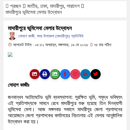
প্রচ্ছদ
জাতীয়
,
ঢাকা
,
মাদারীপুর
,
সারাদেশ
ফরিদপুরে ওজোপাডিকোর উদ্যোগে মতবি
মাদারীপুরে ভূমিসেবা মেলার উদ্বোধন
বাংলাদেশের আকাশে রহস্যময় আলোর ঝ
মাদারীপুরে ভূমিসেবা মেলার উদ্বোধন
সোহাগ কাজী, সদর উপজেলা (মাদারীপুর) প্রতিনিধি
দেড় লাখ টাকার গাছ ৫০ হাজারে নিলা
আপডেট টাইম : ০৫:৫২ অপরাহ্ন, মঙ্গলবার, ১৯ মে ২০২৬
৭৫ বার পঠিত
ফরিদপুরে ট্রিপল মার্ডারঃ ১০ ঘণ্টায় 
কোদাল
ফরিদপুরে ‘শ্মশান বন্ধু’ কানু সেন অন
সোহাগ কাজীঃ
জনবান্ধব অটোমেটেড ভূমি ব্যবস্থাপনা: সুরক্ষিত ভূমি, সমৃদ্ধ ভবিষ্যৎ
এই প্রতিপাদ্যকে সামনে রেখে মাদারীপুরে শুরু হয়েছে তিন দিনব্যাপী
ভূমিসেবা মেলা। আজ মঙ্গলবার সকালে মাদারীপুর জেলা প্রশাসনের
আয়োজনে জেলা প্রশাসকের কার্যালয়ের নিচতলায় এই মেলার আনুষ্ঠানিক
উদ্বোধন করা হয়।