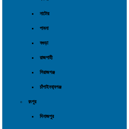
নাটোর
পাবনা
বগুড়া
রাজশাহী
সিরাজগঞ্জ
চাঁপাইনবা্বগঞ্জ
রংপুর
দিনাজপুর