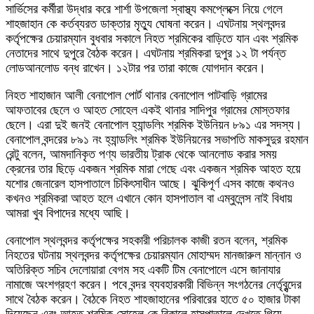
সার্ভিসের কর্মীরা উদ্ধার করে শার্শা উপজেলা স্বাস্থ্য কমপ্লেক্সে নিয়ে গেলে
শাহজাহান কে কর্তব্যরত ডাক্তার মৃত্যু ঘোষনা করেন। এঘটনায় স্থলবন্দর
কর্তৃপক্ষের চেয়ারম্যান বুধবার সকালে নিহত শ্রমিকের বাড়িতে যান এবং শ্রমিক
নেতাদের সাথে দুপুরে বৈঠক করেন। এঘটনায় শ্রমিকরা দুপুর ১২ টা পর্যন্ত
লোডআনলোড বন্ধ রাখেন। ১২টার পর তারা কাজে যোগদান করেন।
নিহত শাহাজান আলী বেনাপোল পোর্ট থানার বেনাপোল পাটবাড়ি গ্রামের
আফতাবের ছেলে ও আহত সোহেল একই থানার সাদিপুর গ্রামের মোস্তফার
ছেলে। এরা দুই জনই বেনাপোল হ্যান্ডলিং শ্রমিক ইউনিয়ন ৮৯১ এর সদস্য।
বেনাপোল বন্দরের ৮৯১ নং হ্যান্ডলিং শ্রমিক ইউনিয়নের সভাপতি মাকসুদুর রহমান
রেন্টু বলেন, আমদানিকৃত পণ্য ভারতীয় ট্রাক থেকে আনলোড করার সময়
ক্রেনের তার ছিড়ে একজন শ্রমিক মারা গেছে এবং একজন শ্রমিক আহত হয়ে
যশোর জেনারেল হাসপাতালে চিকিৎসাধীন আছে। ঝুকিপূর্ণ এসব কাজে কথনও
কখনও শ্রমিকরা আহত হলে এখানে কোন হাসপাতাল বা এম্বুলেন্স নাই বিধায়
আমরা খুব বিপাদের মধ্যে আছি।
বেনাপোল স্থলবন্দর কর্তৃপক্ষের সহকারী পরিচালক কাজী রতন বলেন, শ্রমিক
নিহতের ঘটনায় স্থলবন্দর কর্তৃপক্ষের চেয়ারম্যান মোহাম্মদ মানজারুল মান্নান ও
অতিরিক্ত সচিব দেলোয়ারা বেগম সহ একটি টিম বেনাপোলে এসে জানাযার
নামাজে অংশগ্রহণ করেন। পবে বন্দর ব্যবহারকারী বিভিন্ন সংগঠনের নের্তৃবৃন্দের
সাথে বৈঠক করেন। বৈঠকে নিহত শাহজাহানের পরিবারের হাতে ৫০ হাজার টাকা
দিয়েছেন এবং আহত শ্রমিক সোহেল কে বিকালে হাসপাতালে দেখতে গিয়ে