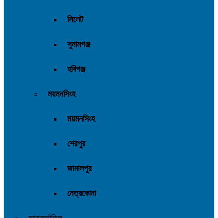
সিলেট
সুনামগঞ্জ
হবিগঞ্জ
ময়মনসিংহ
ময়মনসিংহ
শেরপুর
জামালপুর
নেত্রকোনা