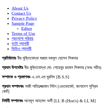
About Us
Contact Us
Privacy Policy
Sample Page
Editor
Terms of Use
প্রত্যাশা পরিবার
ফটো গ্যালারী
ভিডিও গ্যালারী
প্রতিষ্ঠাতাঃ
বীর মুক্তিযোদ্ধা মরহুম মকবুল হোসেন সিকদার
প্রধান উপদেষ্টাঃ
বীর মুক্তিযোদ্ধা মো: শোয়েবুর রহমান সিকদার (অবঃ সচীব)
সম্পাদক ও প্রকাশকঃ
এ.এস.এম মুরসিদ [B.S.S]
প্রধান সম্পাদকঃ
গাজী শাহিদুজ্জামান লিটন [এডভোকেট, বাংলাদেশ সুপ্রিম
কোর্ট]
নির্বাহী সম্পাদকঃ
আনমূল আহমেদ অর্থী [LL B (Hon's) & LL M]