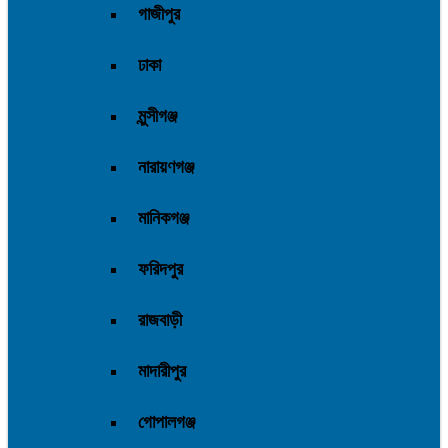
গাজীপুর
ঢাকা
মুন্সীগঞ্জ
নারায়ণগঞ্জ
মানিকগঞ্জ
ফরিদপুর
রাজবাড়ী
মাদারীপুর
গোপালগঞ্জ