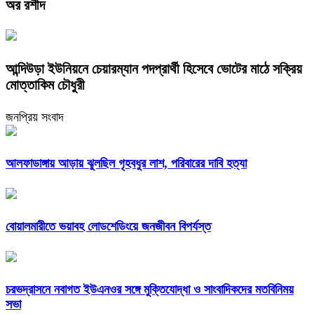
অর রশীদ
আন্দিউড়া ইউনিয়নে চেয়ারম্যান পদপ্রার্থী হিসেবে ভোটের মাঠে সক্রিয়
মোত্তাকিম চৌধুরী
জনপ্রিয় সংবাদ
আলফাডাঙ্গায় আড়ায় ঝুলছিল গৃহবধুর লাশ, পরিবারের দাবি হত্যা
বোয়ালমারীতে ভয়াবহ লোডশেডিংয়ে জনজীবন বিপর্যস্ত
চরভদ্রাসনে নবাগত ইউএনওর সঙ্গে মুক্তিযোদ্ধা ও সাংবাদিকদের মতবিনিময়
সভা