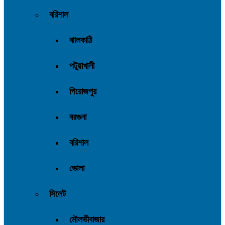
বরিশাল
ঝালকাঠি
পটুয়াখালী
পিরোজপুর
বরগুনা
বরিশাল
ভোলা
সিলেট
মৌলভীবাজার