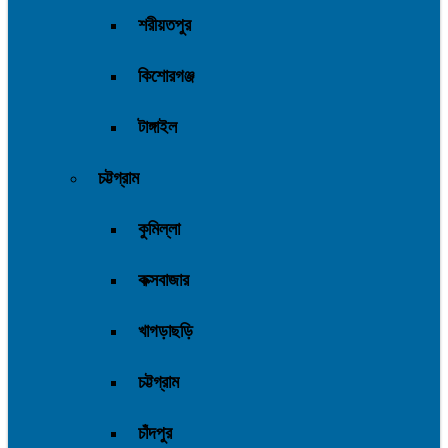
শরীয়তপুর
কিশোরগঞ্জ
টাঙ্গাইল
চট্টগ্রাম
কুমিল্লা
কক্সবাজার
খাগড়াছড়ি
চট্টগ্রাম
চাঁদপুর