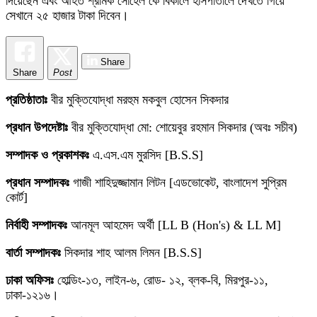
দিয়েছেন এবং আহত শ্রমিক সোহেল কে বিকালে হাসপাতালে দেখতে গিয়ে
সেখানে ২৫ হাজার টাকা দিবেন।
Share
Share
Post
প্রতিষ্ঠাতাঃ
বীর মুক্তিযোদ্ধা মরহুম মকবুল হোসেন সিকদার
প্রধান উপদেষ্টাঃ
বীর মুক্তিযোদ্ধা মো: শোয়েবুর রহমান সিকদার (অবঃ সচীব)
সম্পাদক ও প্রকাশকঃ
এ.এস.এম মুরসিদ [B.S.S]
প্রধান সম্পাদকঃ
গাজী শাহিদুজ্জামান লিটন [এডভোকেট, বাংলাদেশ সুপ্রিম
কোর্ট]
নির্বাহী সম্পাদকঃ
আনমূল আহমেদ অর্থী [LL B (Hon's) & LL M]
বার্তা সম্পাদকঃ
সিকদার শাহ আলম লিমন [B.S.S]
ঢাকা অফিসঃ
হোল্ডিং-১৩, লাইন-৬, রোড- ১২, ব্লক-বি, মিরপুর-১১,
ঢাকা-১২১৬।