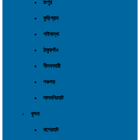
রংপুর
কুড়িগ্রাম
গাইবান্ধা
ঠাকুরগাঁও
নীলফামারী
পঞ্চগড়
লালমনিরহাট
খুলনা
বাগেরহাট