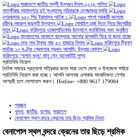
সারাদেশে জাতীয় পল্লী উন্নয়ন দিবস-২০২৬ পালিত
সাতক্ষীরার শ্যামনগরে দুই সংখ্যালঘু পরিবারকে দেশছাড়ার হুমকি
নগরকান্দায় ৯৫০ পিচ ইয়াবাসহ আটক ১
পাংশা সরকারী কলেজে
রবীন্দ্র-নজরুল জয়ন্তী উদযাপন
মোবাইল চার্জ দিতে গিয়ে কিশোরীর
মৃত্যু
ফরিদপুরে ওজোপাডিকোর উদ্যোগে মতবিনিময় সভা অনুষ্ঠিত
বাংলাদেশের আকাশে রহস্যময় আলোর ঝলকানি ঘিরে যা জানা যাচ্ছে
দেড় লাখ টাকার গাছ ৫০ হাজারে নিলাম
ফরিদপুরে ট্রিপল
মার্ডারঃ ১০ ঘণ্টায় গ্রেফতার প্রধান আসামি, উদ্ধার কোদাল
ফরিদপুরে ‘শ্মশান বন্ধু’ কানু সেন অনেকটাই সুস্থ
প্রতিনিধি নিয়োগ
দৈনিক সময়ের প্রত্যাশা পত্রিকার জন্য সারা দেশে জেলা ও উপজেলা পর্যায়ে
প্রতিনিধি নিয়োগ করা হচ্ছে। আপনি আপনার এলাকায় সাংবাদিকতা পেশায়
আগ্রহী হলে যোগাযোগ করুন। Hotline- +880 9617 179084
প্রচ্ছদ
খুলনা
,
জাতীয়
,
যশোর
,
সারাদেশ
বেনাপোল স্থল বন্দরে ক্রেনের তার ছিড়ে শ্রমিক নিহত
বেনাপোল স্থল বন্দরে ক্রেনের তার ছিড়ে শ্রমিক