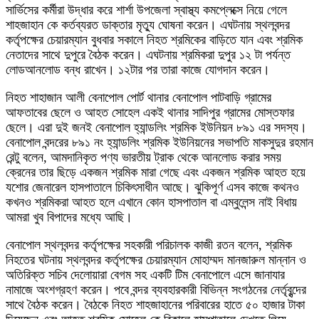
সার্ভিসের কর্মীরা উদ্ধার করে শার্শা উপজেলা স্বাস্থ্য কমপ্লেক্সে নিয়ে গেলে
শাহজাহান কে কর্তব্যরত ডাক্তার মৃত্যু ঘোষনা করেন। এঘটনায় স্থলবন্দর
কর্তৃপক্ষের চেয়ারম্যান বুধবার সকালে নিহত শ্রমিকের বাড়িতে যান এবং শ্রমিক
নেতাদের সাথে দুপুরে বৈঠক করেন। এঘটনায় শ্রমিকরা দুপুর ১২ টা পর্যন্ত
লোডআনলোড বন্ধ রাখেন। ১২টার পর তারা কাজে যোগদান করেন।
নিহত শাহাজান আলী বেনাপোল পোর্ট থানার বেনাপোল পাটবাড়ি গ্রামের
আফতাবের ছেলে ও আহত সোহেল একই থানার সাদিপুর গ্রামের মোস্তফার
ছেলে। এরা দুই জনই বেনাপোল হ্যান্ডলিং শ্রমিক ইউনিয়ন ৮৯১ এর সদস্য।
বেনাপোল বন্দরের ৮৯১ নং হ্যান্ডলিং শ্রমিক ইউনিয়নের সভাপতি মাকসুদুর রহমান
রেন্টু বলেন, আমদানিকৃত পণ্য ভারতীয় ট্রাক থেকে আনলোড করার সময়
ক্রেনের তার ছিড়ে একজন শ্রমিক মারা গেছে এবং একজন শ্রমিক আহত হয়ে
যশোর জেনারেল হাসপাতালে চিকিৎসাধীন আছে। ঝুকিপূর্ণ এসব কাজে কথনও
কখনও শ্রমিকরা আহত হলে এখানে কোন হাসপাতাল বা এম্বুলেন্স নাই বিধায়
আমরা খুব বিপাদের মধ্যে আছি।
বেনাপোল স্থলবন্দর কর্তৃপক্ষের সহকারী পরিচালক কাজী রতন বলেন, শ্রমিক
নিহতের ঘটনায় স্থলবন্দর কর্তৃপক্ষের চেয়ারম্যান মোহাম্মদ মানজারুল মান্নান ও
অতিরিক্ত সচিব দেলোয়ারা বেগম সহ একটি টিম বেনাপোলে এসে জানাযার
নামাজে অংশগ্রহণ করেন। পবে বন্দর ব্যবহারকারী বিভিন্ন সংগঠনের নের্তৃবৃন্দের
সাথে বৈঠক করেন। বৈঠকে নিহত শাহজাহানের পরিবারের হাতে ৫০ হাজার টাকা