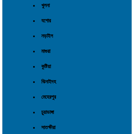
খুলনা
যশোর
নড়াইল
মাগুরা
কুষ্টিয়া
ঝিনাইদহ
মেহেরপুর
চুয়াডাঙ্গা
সাতক্ষীরা