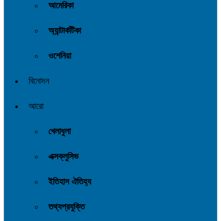
আমেরিকা
অ্যান্টার্কটিকা
ওশেনিয়া
বিনোদন
আরো
খেলাধুলা
এক্সক্লুসিভ
ইতিহাস ঐতিহ্য
তথ্যপ্রযুক্তি