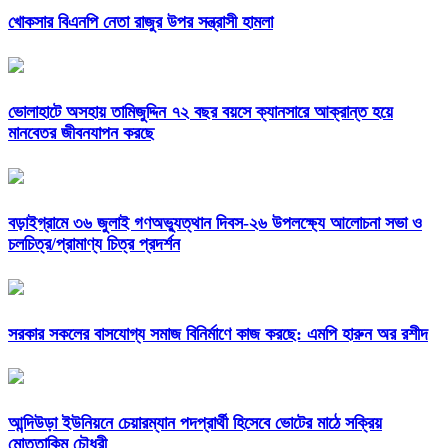
খোকসার বিএনপি নেতা রাজুর উপর সন্ত্রাসী হামলা
ভোলাহাটে অসহায় তামিজুদ্দিন ৭২ বছর বয়সে ক্যানসারে আক্রান্ত হয়ে
মানবেতর জীবনযাপন করছে
বড়াইগ্রামে ৩৬ জুলাই গণঅভ্যুত্থান দিবস-২৬ উপলক্ষ্যে আলোচনা সভা ও
চলচিত্র/প্রামাণ্য চিত্র প্রদর্শন
সরকার সকলের বাসযোগ্য সমাজ বিনির্মাণে কাজ করছে: এমপি হারুন অর রশীদ
আন্দিউড়া ইউনিয়নে চেয়ারম্যান পদপ্রার্থী হিসেবে ভোটের মাঠে সক্রিয়
মোত্তাকিম চৌধুরী