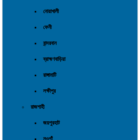
নোয়াখালী
ফেনী
বান্দরবান
ব্রাহ্মণবাড়িয়া
রাঙ্গামাটি
লক্ষীপুর
রাজশাহী
জয়পুরহাট
নওগাঁ