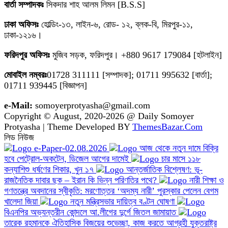
বার্তা সম্পাদকঃ
সিকদার শাহ আলম লিমন [B.S.S]
ঢাকা অফিসঃ
হোল্ডিং-১৩, লাইন-৬, রোড- ১২, ব্লক-বি, মিরপুর-১১,
ঢাকা-১২১৬।
ফরিদপুর অফিসঃ
মুজিব সড়ক, ফরিদপুর। +880 9617 179084 [হটলাইন]
মোবাইল নম্বরঃ
01728 311111 [সম্পাদক]; 01711 995632 [বার্তা];
01711 939445 [বিজ্ঞাপন]
e-Mail:
somoyerprotyasha@gmail.com
Copyright © August, 2020-2026 @ Daily Somoyer
Protyasha | Theme Developed BY
ThemesBazar.Com
লিড নিউজ
e-Paper-02.08.2026
আজ থেকে নতুন দামে বিক্রি
হবে পেট্রোল-অকটেন, ডিজেল আগের দামেই
চার মাসে ১১৮
কন্যাশিশু ধর্ষণের শিকার, খুন ১৭
আন্তর্জাতিক বিশ্লেষণ: ভূ-
রাজনৈতিক দাবার ছক – ইরান কি ভিন্ন পরিণতির পথে?
নারী শিক্ষা ও
গণতন্ত্রে অবদানের স্বীকৃতি: মরণোত্তর ‘অদম্য নারী’ পুরস্কার পেলেন বেগম
খালেদা জিয়া
নতুন মন্ত্রিসভার দায়িত্ব বণ্টন ঘোষণা
বিএনপির অভ্যন্তরীন কোন্দলে আ.লীগের দুর্গে জিতল জামায়াত
তারেক রহমানকে ঐতিহাসিক বিজয়ের শুভেচ্ছা, কাজ করতে আগ্রহী যুক্তরাষ্ট্র