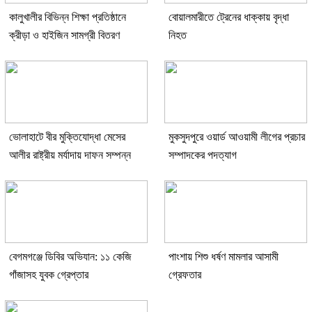
কালুখালীর বিভিন্ন শিক্ষা প্রতিষ্ঠানে
বোয়ালমারীতে ট্রেনের ধাক্কায় বৃদ্ধা
ক্রীড়া ও হাইজিন সামগ্রী বিতরণ
নিহত
ভোলাহাটে বীর মুক্তিযোদ্ধা মেসের
মুকসুদপুরে ওয়ার্ড আওয়ামী লীগের প্রচার
আলীর রাষ্ট্রীয় মর্যাদায় দাফন সম্পন্ন
সম্পাদকের পদত্যাগ
বেগমগঞ্জে ডিবির অভিযান: ১১ কেজি
পাংশায় শিশু ধর্ষণ মামলার আসামী
গাঁজাসহ যুবক গ্রেপ্তার
গ্রেফতার