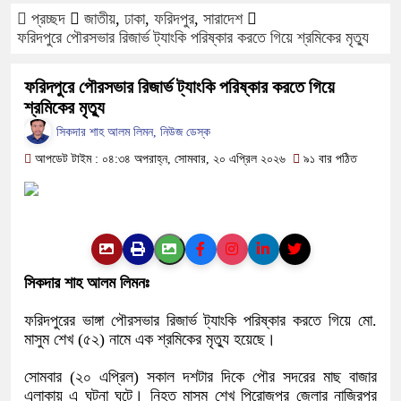
প্রচ্ছদ
জাতীয়
,
ঢাকা
,
ফরিদপুর
,
সারাদেশ
ফরিদপুরে ওজোপাডিকোর উদ্যোগে মতবিনিময়
ফরিদপুরে পৌরসভার রিজার্ভ ট্যাংকি পরিষ্কার করতে গিয়ে শ্রমিকের মৃত্যু
বাংলাদেশের আকাশে রহস্যময় আলোর ঝলকানি 
ফরিদপুরে পৌরসভার রিজার্ভ ট্যাংকি পরিষ্কার করতে গিয়ে
শ্রমিকের মৃত্যু
দেড় লাখ টাকার গাছ ৫০ হাজারে নিলাম
সিকদার শাহ আলম লিমন, নিউজ ডেস্ক
ফরিদপুরে ট্রিপল মার্ডারঃ ১০ ঘণ্টায় গ্রেফত
আপডেট টাইম : ০৪:৩৪ অপরাহ্ন, সোমবার, ২০ এপ্রিল ২০২৬
৯১ বার পঠিত
কোদাল
ফরিদপুরে ‘শ্মশান বন্ধু’ কানু সেন অনেকটাই 
সিকদার শাহ আলম লিমনঃ
ফরিদপুরের ভাঙ্গা পৌরসভার রিজার্ভ ট্যাংকি পরিষ্কার করতে গিয়ে মো.
মাসুম শেখ (৫২) নামে এক শ্রমিকের মৃত্যু হয়েছে।
সোমবার (২০ এপ্রিল) সকাল দশটার দিকে পৌর সদরের মাছ বাজার
এলাকায় এ ঘটনা ঘটে। নিহত মাসুম শেখ পিরোজপুর জেলার নাজিরপুর