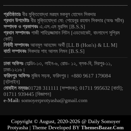
প্রতিষ্ঠাতাঃ
বীর মুক্তিযোদ্ধা মরহুম মকবুল হোসেন সিকদার
প্রধান উপদেষ্টাঃ
বীর মুক্তিযোদ্ধা মো: শোয়েবুর রহমান সিকদার (অবঃ সচীব)
সম্পাদক ও প্রকাশকঃ
এ.এস.এম মুরসিদ [B.S.S]
প্রধান সম্পাদকঃ
গাজী শাহিদুজ্জামান লিটন [এডভোকেট, বাংলাদেশ সুপ্রিম
কোর্ট]
নির্বাহী সম্পাদকঃ
আনমূল আহমেদ অর্থী [LL B (Hon's) & LL M]
বার্তা সম্পাদকঃ
সিকদার শাহ আলম লিমন [B.S.S]
ঢাকা অফিসঃ
হোল্ডিং-১৩, লাইন-৬, রোড- ১২, ব্লক-বি, মিরপুর-১১,
ঢাকা-১২১৬।
ফরিদপুর অফিসঃ
মুজিব সড়ক, ফরিদপুর। +880 9617 179084
[হটলাইন]
মোবাইল নম্বরঃ
01728 311111 [সম্পাদক]; 01711 995632 [বার্তা];
01711 939445 [বিজ্ঞাপন]
e-Mail:
somoyerprotyasha@gmail.com
Copyright © August, 2020-2026 @ Daily Somoyer
Protyasha | Theme Developed BY
ThemesBazar.Com