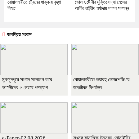
বোয়ালমারীতে ট্রেনের ধাক্কায় বৃদ্ধা
ভোলাহাটে বীর মুক্তিযোদ্ধা মেসের
নিহত
আলীর রাষ্ট্রীয় মর্যাদায় দাফন সম্পন্ন
জনপ্রিয় সংবাদ
মুকসুদপুরে সংবাদ সম্মেলন করে
বোয়ালমারীতে ভয়াবহ লোডশেডিংয়ে
আ’লীগের ৫ নেতার পদত্যাগ
জনজীবন বিপর্যস্ত
e-Paper-02.08.2026
সৎসঙ্গ সামাজিক উন্নয়ন সোসাইটির