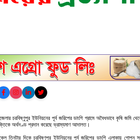
েলার চরবিষ্ণুপুর ইউনিয়নের পূর্ব জরিপের ডাংগি গ্রামে অবৈধভাবে কৃষি জমি থেক
্তিকে অর্থদণ্ড প্রদান করেছে ভ্রাম্যমাণ আদালত।
কেল তিনটার দিকে চরবিষ্ণুপুর ইউনিয়নের পূর্ব জরিপের ডাংগি এলাকায় গোপন স