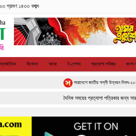
৩ শ্রাবণ ১৪৩৩ বঙ্গাব্দ
ন্তর্জাতিক
বিনোদন
আরো
ই-পেপার
প্রত্যাশা পরিবার
বাংলা 
সারাদেশে জাতীয় পল্লী উন্নয়ন দিবস-২০২৬ পালিত
পাংশা সরকারী কলেজে রবীন্দ্র-নজরুল জয়ন্তী উদযাপন
দৈনিক সময়ের প্রত্যাশা পত্রিকার জন্য সারা দেশে
বাংলাদেশের আকাশে রহস্যময় আলোর ঝলকানি ঘিরে যা জ
9617 179084
ফরিদপুরে ‘শ্মশান বন্ধু’ কানু সেন অনেকটাই সুস্থ