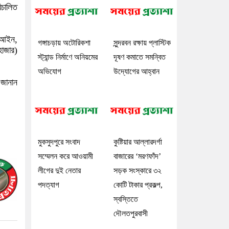
িচালিত
া আইন,
গঙ্গাচড়ায় অটোরিকশা
সুন্দরবন রক্ষায় প্লাস্টিক
হাজার)
স্ট্যান্ড নির্মাণে অনিয়মের
দূষণ কমাতে সমন্বিত
অভিযোগ
উদ্যোগের আহ্বান
 জানান
মুকসুদপুরে সংবাদ
কুষ্টিয়ার আল্লারদর্গা
সম্মেলন করে আওয়ামী
বাজারের ‘মরণফাঁদ’
লীগের দুই নেতার
সড়ক সংস্কারে ৩২
পদত্যাগ
কোটি টাকার প্রকল্প,
স্বস্তিতে
দৌলতপুরবাসী