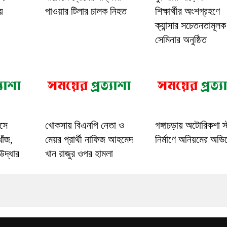
য়
পাওয়ার টিলার চালক নিহত
শিক্ষার্থীর অংশগ্রহণে
ক্যান্সার সচেতনতামূলক
সেমিনার অনুষ্ঠিত
ধসে
খোকসায় বিএনপি নেতা ও
গঙ্গাচড়ায় অটোরিকশা স্ট্
োঁজ,
মেয়র প্রার্থী নাফিজ আহমেদ
নির্মাণে অনিয়মের অভ
উদ্ধার
খান রাজুর ওপর হামলা