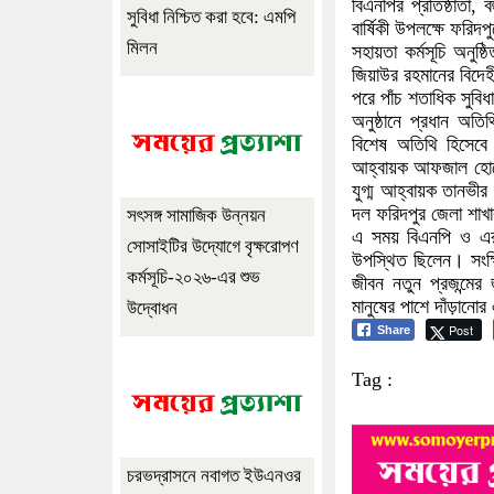
বিএনপির প্রতিষ্ঠাতা, 
সুবিধা নিশ্চিত করা হবে: এমপি
বার্ষিকী উপলক্ষে ফরিদ
মিলন
সহায়তা কর্মসূচি অনুষ
জিয়াউর রহমানের বিদে
পরে পাঁচ শতাধিক সুবিধ
অনুষ্ঠানে প্রধান অত
বিশেষ অতিথি হিসেবে 
আহ্বায়ক আফজাল হোসে
যুগ্ম আহ্বায়ক তানভী
দল ফরিদপুর জেলা শাখা
সৎসঙ্গ সামাজিক উন্নয়ন
এ সময় বিএনপি ও এর অ
সোসাইটির উদ্যোগে বৃক্ষরোপণ
উপস্থিত ছিলেন। সংক্ষ
কর্মসূচি-২০২৬-এর শুভ
জীবন নতুন প্রজন্মের 
মানুষের পাশে দাঁড়ানো
উদ্বোধন
Post
Share
Tag :
চরভদ্রাসনে নবাগত ইউএনওর