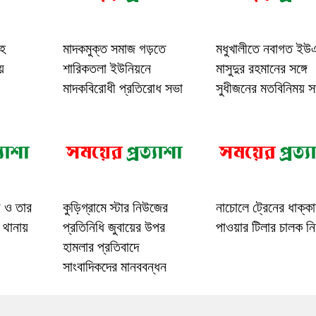
াহ
মাদকমুক্ত সমাজ গড়তে
মধুখালীতে নবাগত ই
য়
শারিকতলা ইউনিয়নে
মাসুদুর রহমানের সঙ্গে
মাদকবিরোধী প্রতিরোধ সভা
সুধীজনের মতবিনিময় স
ী ও তার
কুড়িগ্রামে স্টার নিউজের
নাচোলে ট্রেনের ধাক্কা
 থানায়
প্রতিনিধি জুবায়ের উপর
পাওয়ার টিলার চালক ন
হামলার প্রতিবাদে
সাংবাদিকদের মানববন্ধন