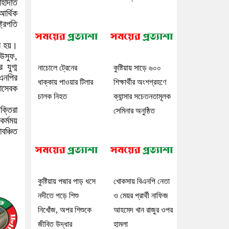
াহাদাত
আর্থিক
ট্রপতি
া হয়।
ইউসুফ,
 যুগ্ম
নাচোলে ট্রেনের
কুষ্টিয়ায় সাড়ে ৬০০
িএনপির
ধাক্কায় পাওয়ার টিলার
শিক্ষার্থীর অংশগ্রহণে
ছাসেবক
চালক নিহত
ক্যান্সার সচেতনতামূলক
ক্তিরা
সেমিনার অনুষ্ঠিত
র্মময়
বঞ্চিত
কুষ্টিয়ায় পদ্মার পাড় ধসে
খোকসায় বিএনপি নেতা
নদীতে পড়ে শিশু
ও মেয়র প্রার্থী নাফিজ
নিখোঁজ, অপর শিশুকে
আহমেদ খান রাজুর ওপর
জীবিত উদ্ধার
হামলা