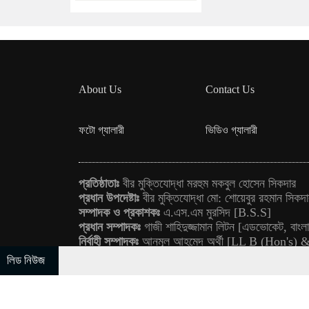
About Us
Contact Us
ফটো গ্যালারী
ভিডিও গ্যালারী
প্রতিষ্ঠাতাঃ
বীর মুক্তিযোদ্ধা মরহুম মকবুল হোসেন সিকদার
প্রধান উপদেষ্টাঃ
বীর মুক্তিযোদ্ধা মো: শোয়েবুর রহমান সিকদ
সম্পাদক ও প্রকাশকঃ
এ.এস.এম মুরসিদ [B.S.S]
প্রধান সম্পাদকঃ
গাজী শাহিদুজ্জামান লিটন [এডভোকেট, বাংলাদ
নির্বাহী সম্পাদকঃ
আনমূল আহমেদ অর্থী [LL B (Hon's)
বার্তা সম্পাদকঃ
সিকদার শাহ আলম লিমন [B.S.S]
লিড নিউজ
Copyright © August,