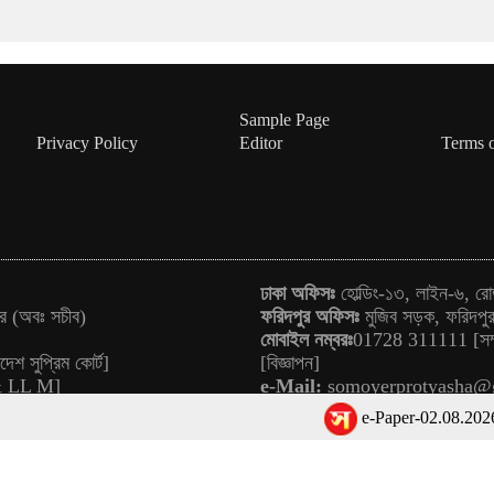
Sample Page
Privacy Policy
Editor
Terms 
ঢাকা অফিসঃ
হোল্ডিং-১৩, লাইন-৬, রো
ার (অবঃ সচীব)
ফরিদপুর অফিসঃ
মুজিব সড়ক, ফরিদপ
মোবাইল নম্বরঃ
01728 311111 [সম্
েশ সুপ্রিম কোর্ট]
[বিজ্ঞাপন]
 & LL M]
e-Mail:
somoyerprotyasha@
e-Paper-02.08.2026
আজ 
নারী শিক্ষা ও গণতন্ত্রে অবদানের স্বীক
 2020-2026 @ Daily Somoyer Protyasha | Theme Developed