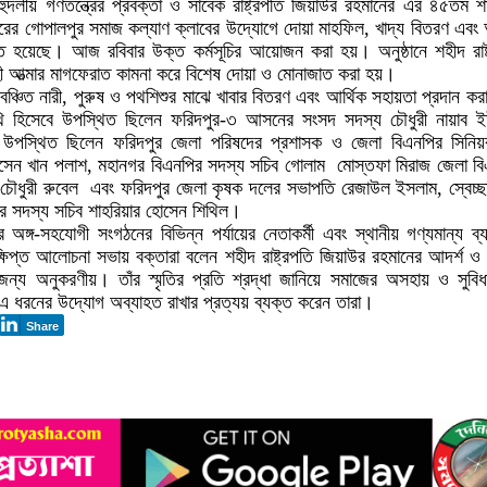
বহুদলীয় গণতন্ত্রের প্রবক্তা ও সাবেক রাষ্ট্রপতি জিয়াউর রহমানের ‌এর ৪৫তম শ
পুরের গোপালপুর সমাজ কল্যাণ ক্লাবের উদ্যোগে দোয়া মাহফিল, খাদ্য বিতরণ এবং 
্ঠিত হয়েছে। আজ রবিবার উক্ত কর্মসূচির আয়োজন করা হয়। অনুষ্ঠানে শহীদ রাষ্
হী আত্মার মাগফেরাত কামনা করে বিশেষ দোয়া ও মোনাজাত করা হয়।
াবঞ্চিত নারী, পুরুষ ও পথশিশুর মাঝে খাবার বিতরণ এবং আর্থিক সহায়তা প্রদান কর
িথি হিসেবে উপস্থিত ছিলেন ফরিদপুর-৩ আসনের সংসদ সদস্য চৌধুরী নায়াব 
উপস্থিত ছিলেন ফরিদপুর জেলা পরিষদের প্রশাসক ও জেলা বিএনপির ‌সিনিয়র
ন খান পলাশ, মহানগর বিএনপির সদস্য সচিব গোলাম ‌ মোস্তফা মিরাজ ‌জেলা ব
র‌ চৌধুরী ‌রুবেল ‌ এবং ফরিদপুর জেলা কৃষক দলের সভাপতি রেজাউল ইসলাম, স্বেচ্
র সদস্য সচিব শাহরিয়ার হোসেন শিথিল।
ঙ্গ-সহযোগী সংগঠনের বিভিন্ন পর্যায়ের নেতাকর্মী এবং স্থানীয় গণ্যমান্য ব্য
িপ্ত আলোচনা সভায় বক্তারা বলেন ‌শহীদ রাষ্ট্রপতি জিয়াউর রহমানের আদর্শ ও ক
জন্য অনুকরণীয়। তাঁর স্মৃতির প্রতি শ্রদ্ধা জানিয়ে সমাজের অসহায় ও সুবিধা
র এ ধরনের উদ্যোগ অব্যাহত রাখার প্রত্যয় ব্যক্ত করেন তারা।
Share