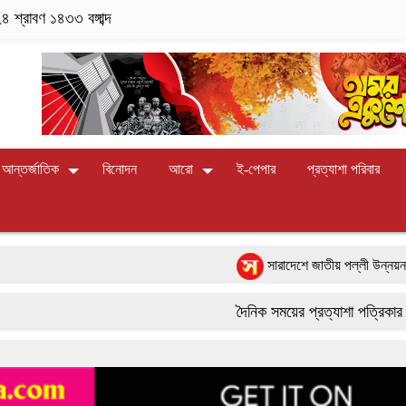
 শ্রাবণ ১৪৩৩ বঙ্গাব্দ
আন্তর্জাতিক
বিনোদন
আরো
ই-পেপার
প্রত্যাশা পরিবার
সারাদেশে জাতীয় পল্লী উন্নয়ন দিবস-২০২
পাংশা সরকারী কলেজে রবীন্দ্র-নজরুল জয়ন্
দৈনিক সময়ের প্রত্যাশা পত্রিকার জন্য সা
বাংলাদেশের আকাশে রহস্যময় আলোর ঝলকানি 
9617 179084
ফরিদপুরে ‘শ্মশান বন্ধু’ কানু সেন অনেকটাই 