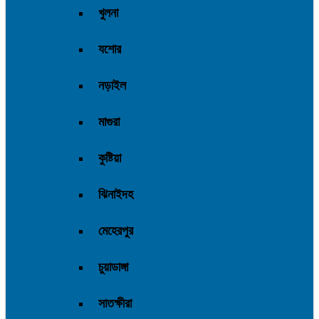
খুলনা
যশোর
নড়াইল
মাগুরা
কুষ্টিয়া
ঝিনাইদহ
মেহেরপুর
চুয়াডাঙ্গা
সাতক্ষীরা