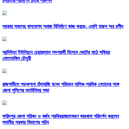
চলচিত্র/প্রামাণ্য চিত্র প্রদর্শন
সরকার সকলের বাসযোগ্য সমাজ বিনির্মাণে কাজ করছে: এমপি হারুন অর রশীদ
আন্দিউড়া ইউনিয়নে চেয়ারম্যান পদপ্রার্থী হিসেবে ভোটের মাঠে সক্রিয়
মোত্তাকিম চৌধুরী
রাজশাহীতে সড়কপথে চাঁদাবাজি বন্ধে পরিবহন মালিক-শ্রমিক নেতাদের সঙ্গে
জেলা পুলিশের মতবিনিময় সভা
ফরিদপুর জেলা পরিষদ ও বর্জ্য প্রক্রিয়াজাতকরণ কারখানা পরিদর্শন করলেন
স্থানীয় সরকার বিভাগের সচিব