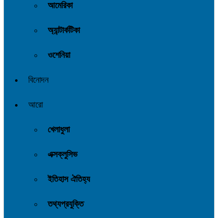
আমেরিকা
অ্যান্টার্কটিকা
ওশেনিয়া
বিনোদন
আরো
খেলাধুলা
এক্সক্লুসিভ
ইতিহাস ঐতিহ্য
তথ্যপ্রযুক্তি