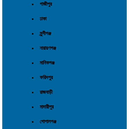
গাজীপুর
ঢাকা
মুন্সীগঞ্জ
নারায়ণগঞ্জ
মানিকগঞ্জ
ফরিদপুর
রাজবাড়ী
মাদারীপুর
গোপালগঞ্জ