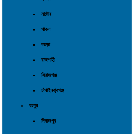
নাটোর
পাবনা
বগুড়া
রাজশাহী
সিরাজগঞ্জ
চাঁপাইনবা্বগঞ্জ
রংপুর
দিনাজপুর