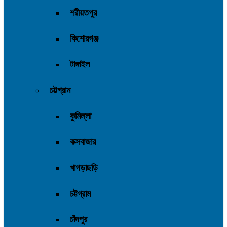
শরীয়তপুর
কিশোরগঞ্জ
টাঙ্গাইল
চট্টগ্রাম
কুমিল্লা
কক্সবাজার
খাগড়াছড়ি
চট্টগ্রাম
চাঁদপুর