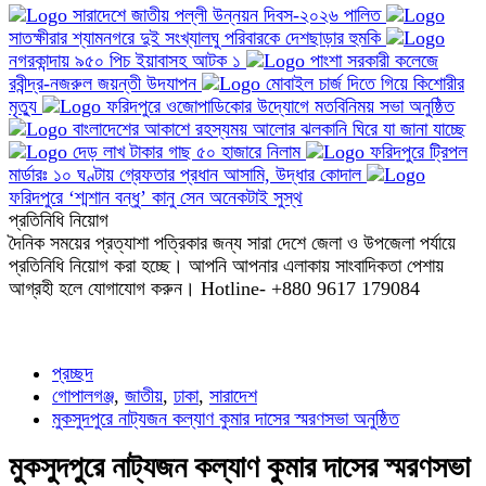
সারাদেশে জাতীয় পল্লী উন্নয়ন দিবস-২০২৬ পালিত
সাতক্ষীরার শ্যামনগরে দুই সংখ্যালঘু পরিবারকে দেশছাড়ার হুমকি
নগরকান্দায় ৯৫০ পিচ ইয়াবাসহ আটক ১
পাংশা সরকারী কলেজে
রবীন্দ্র-নজরুল জয়ন্তী উদযাপন
মোবাইল চার্জ দিতে গিয়ে কিশোরীর
মৃত্যু
ফরিদপুরে ওজোপাডিকোর উদ্যোগে মতবিনিময় সভা অনুষ্ঠিত
বাংলাদেশের আকাশে রহস্যময় আলোর ঝলকানি ঘিরে যা জানা যাচ্ছে
দেড় লাখ টাকার গাছ ৫০ হাজারে নিলাম
ফরিদপুরে ট্রিপল
মার্ডারঃ ১০ ঘণ্টায় গ্রেফতার প্রধান আসামি, উদ্ধার কোদাল
ফরিদপুরে ‘শ্মশান বন্ধু’ কানু সেন অনেকটাই সুস্থ
প্রতিনিধি নিয়োগ
দৈনিক সময়ের প্রত্যাশা পত্রিকার জন্য সারা দেশে জেলা ও উপজেলা পর্যায়ে
প্রতিনিধি নিয়োগ করা হচ্ছে। আপনি আপনার এলাকায় সাংবাদিকতা পেশায়
আগ্রহী হলে যোগাযোগ করুন। Hotline- +880 9617 179084
প্রচ্ছদ
গোপালগঞ্জ
,
জাতীয়
,
ঢাকা
,
সারাদেশ
মুকসুদপুরে নাট্যজন কল্যাণ কুমার দাসের স্মরণসভা অনুষ্ঠিত
মুকসুদপুরে নাট্যজন কল্যাণ কুমার দাসের স্মরণসভা