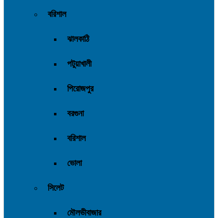
বরিশাল
ঝালকাঠি
পটুয়াখালী
পিরোজপুর
বরগুনা
বরিশাল
ভোলা
সিলেট
মৌলভীবাজার