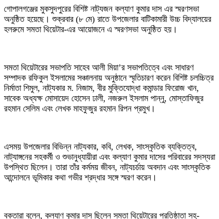
গোপালগঞ্জের মুকসুদপুরের বিশিষ্ট নাট্যজন কল্যাণ কুমার দাস এর স্মরণসভা
অনুষ্ঠিত হয়েছে। শুক্রবার (৮ মে) রাতে উপজেলার বাটিকামারী উচ্চ বিদ্যালয়ের
হলরুমে সমতা থিয়েটার-এর আয়োজনে এ স্মরণসভা অনুষ্ঠিত হয়।
সমতা থিয়েটারের সভাপতি সাহেব আলী মিয়া’র সভাপতিত্বে এবং সাধারণ
সম্পাদক রফিকুল ইসলামের সঞ্চালনায় অনুষ্ঠানে স্মৃতিচারণ করেন বিশিষ্ট চলচ্চিত্র
নির্মাতা শিমুল, নাট্যকার ম. নিজাম, বীর মুক্তিযোদ্ধা কমান্ডার ফিরোজ খান,
সাবেক অধ্যক্ষ মোসায়েদ হোসেন ঢালী, নজরুল ইসলাম পান্নু, মোস্তাফিজুর
রহমান সেলিম এবং লেখক মাহফুজুর রহমান রিপন প্রমুখ।
এসময় উপজেলার বিভিন্ন নাট্যকার, কবি, লেখক, সাংস্কৃতিক ব্যক্তিত্ব,
নাট্যাঙ্গনের সহকর্মী ও শুভানুধ্যায়ীরা এবং কল্যাণ কুমার দাসের পরিবারের সদস্যরা
উপস্থিত ছিলেন। তারা তাঁর কর্মময় জীবন, নাট্যচর্চায় অবদান এবং সাংস্কৃতিক
আন্দোলনে ভূমিকার কথা গভীর শ্রদ্ধার সঙ্গে স্মরণ করেন।
বক্তারা বলেন, কল্যাণ কুমার দাস ছিলেন সমতা থিয়েটারের প্রতিষ্ঠাতা সহ-