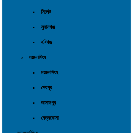
সিলেট
সুনামগঞ্জ
হবিগঞ্জ
ময়মনসিংহ
ময়মনসিংহ
শেরপুর
জামালপুর
নেত্রকোনা