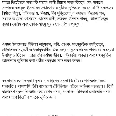
সমতা থিয়েটারের সভাপতি সাহেব আলী মিয়া’র সভাপতিত্বে এবং সাধারণ
সম্পাদক রফিকুল ইসলামের সঞ্চালনায় অনুষ্ঠানে স্মৃতিচারণ করেন বিশিষ্ট চলচ্চিত্র
নির্মাতা শিমুল, নাট্যকার ম. নিজাম, বীর মুক্তিযোদ্ধা কমান্ডার ফিরোজ খান,
সাবেক অধ্যক্ষ মোসায়েদ হোসেন ঢালী, নজরুল ইসলাম পান্নু, মোস্তাফিজুর
রহমান সেলিম এবং লেখক মাহফুজুর রহমান রিপন প্রমুখ।
এসময় উপজেলার বিভিন্ন নাট্যকার, কবি, লেখক, সাংস্কৃতিক ব্যক্তিত্ব,
নাট্যাঙ্গনের সহকর্মী ও শুভানুধ্যায়ীরা এবং কল্যাণ কুমার দাসের পরিবারের সদস্যরা
উপস্থিত ছিলেন। তারা তাঁর কর্মময় জীবন, নাট্যচর্চায় অবদান এবং সাংস্কৃতিক
আন্দোলনে ভূমিকার কথা গভীর শ্রদ্ধার সঙ্গে স্মরণ করেন।
বক্তারা বলেন, কল্যাণ কুমার দাস ছিলেন সমতা থিয়েটারের প্রতিষ্ঠাতা সহ-
সভাপতি। পাশাপাশি তিনি বাংলাদেশ টেলিভিশনে নাটকে অভিনয় করেছেন। তিনি
বাংলাদেশ গ্রুপ থিয়েটার ফেডারেশন পদক, বাংলাদেশ শিল্পকলা একাডেমি পদক
এবং সমতা থিয়েটার পদকে ভূষিত হন।