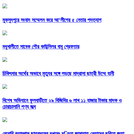
মুকসুদপুরে সংবাদ সম্মেলন করে আ’লীগের ৫ নেতার পদত্যাগ
মধুখালীতে সাবেক পৌর কাউন্সিলর বাবু গ্রেফতার
চিকিৎসার অর্থের অভাবে মৃত্যুর সঙ্গে লড়ছে মাদ্রাসা ছাত্রী উম্মে হানী
বিশেষ অভিযানে ফুলবাড়ীতে ২৯ বিজিবির ৬ লাখ ১১ হাজার টাকার মাদক ও
চোরাচালানি পণ্য জব্দ
বেরোবি ক্যাম্পাস ছাত্রদলের দখলেঃ দণ্ডিত জামায়াত নেতাদের ছবিতে জুতা