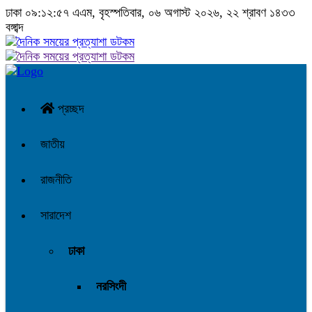
ঢাকা
০৯:১২:৫৮ এএম
, বৃহস্পতিবার, ০৬ অগাস্ট ২০২৬, ২২ শ্রাবণ ১৪৩৩
বঙ্গাব্দ
প্রচ্ছদ
জাতীয়
রাজনীতি
সারাদেশ
ঢাকা
নরসিংদী