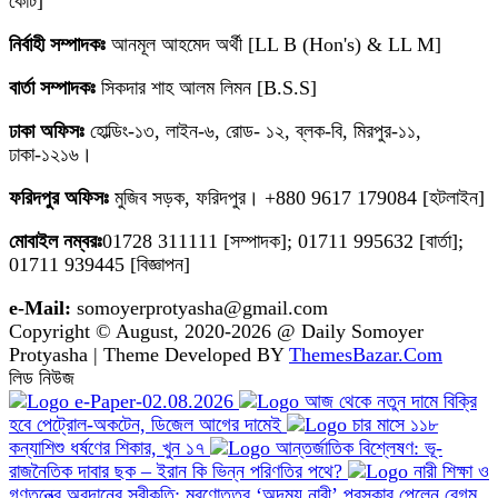
কোর্ট]
নির্বাহী সম্পাদকঃ
আনমূল আহমেদ অর্থী [LL B (Hon's) & LL M]
বার্তা সম্পাদকঃ
সিকদার শাহ আলম লিমন [B.S.S]
ঢাকা অফিসঃ
হোল্ডিং-১৩, লাইন-৬, রোড- ১২, ব্লক-বি, মিরপুর-১১,
ঢাকা-১২১৬।
ফরিদপুর অফিসঃ
মুজিব সড়ক, ফরিদপুর। +880 9617 179084 [হটলাইন]
মোবাইল নম্বরঃ
01728 311111 [সম্পাদক]; 01711 995632 [বার্তা];
01711 939445 [বিজ্ঞাপন]
e-Mail:
somoyerprotyasha@gmail.com
Copyright © August, 2020-2026 @ Daily Somoyer
Protyasha | Theme Developed BY
ThemesBazar.Com
লিড নিউজ
e-Paper-02.08.2026
আজ থেকে নতুন দামে বিক্রি
হবে পেট্রোল-অকটেন, ডিজেল আগের দামেই
চার মাসে ১১৮
কন্যাশিশু ধর্ষণের শিকার, খুন ১৭
আন্তর্জাতিক বিশ্লেষণ: ভূ-
রাজনৈতিক দাবার ছক – ইরান কি ভিন্ন পরিণতির পথে?
নারী শিক্ষা ও
গণতন্ত্রে অবদানের স্বীকৃতি: মরণোত্তর ‘অদম্য নারী’ পুরস্কার পেলেন বেগম