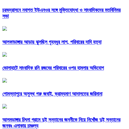
চরভদ্রাসনে নবাগত ইউএনওর সঙ্গে মুক্তিযোদ্ধা ও সাংবাদিকদের মতবিনিময়
সভা
আলফাডাঙ্গায় আড়ায় ঝুলছিল গৃহবধুর লাশ, পরিবারের দাবি হত্যা
ভোলাহাটে সাংবাদিক রনি রজবের পরিবারের ওপর হামলার অভিযোগ
গোমস্তাপুরে অসুস্থ গরু জবাই, ভ্রাম্যমাণ আদালতের জরিমানা
আলমডাঙ্গার চিৎলা গ্রামে দুই সন্তানের জননীকে নিয়ে নিখোঁজ দুই সন্তানের
জনকঃ এলাকায় চাঞ্চল্য