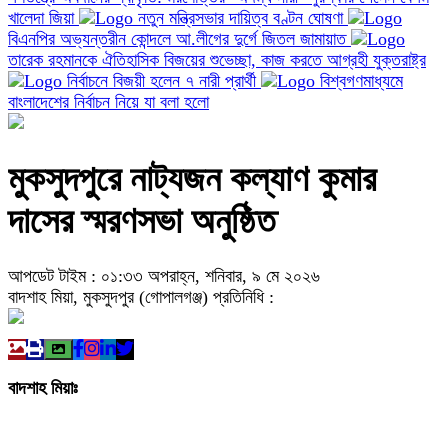
খালেদা জিয়া
নতুন মন্ত্রিসভার দায়িত্ব বণ্টন ঘোষণা
বিএনপির অভ্যন্তরীন কোন্দলে আ.লীগের দুর্গে জিতল জামায়াত
তারেক রহমানকে ঐতিহাসিক বিজয়ের শুভেচ্ছা, কাজ করতে আগ্রহী যুক্তরাষ্ট্র
নির্বাচনে বিজয়ী হলেন ৭ নারী প্রার্থী
বিশ্বগণমাধ্যমে
বাংলাদেশের নির্বাচন নিয়ে যা বলা হলো
মুকসুদপুরে নাট্যজন কল্যাণ কুমার
দাসের স্মরণসভা অনুষ্ঠিত
আপডেট টাইম : ০১:৩৩ অপরাহ্ন, শনিবার, ৯ মে ২০২৬
বাদশাহ মিয়া, মুকসুদপুর (গোপালগঞ্জ) প্রতিনিধি :
বাদশাহ মিয়াঃ