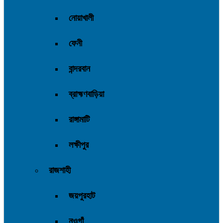
নোয়াখালী
ফেনী
বান্দরবান
ব্রাহ্মণবাড়িয়া
রাঙ্গামাটি
লক্ষীপুর
রাজশাহী
জয়পুরহাট
নওগাঁ