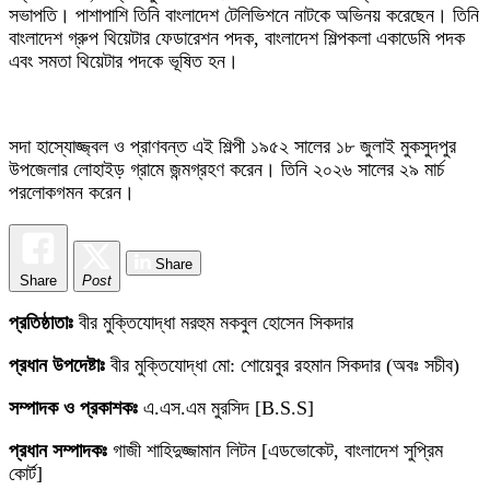
সভাপতি। পাশাপাশি তিনি বাংলাদেশ টেলিভিশনে নাটকে অভিনয় করেছেন। তিনি
বাংলাদেশ গ্রুপ থিয়েটার ফেডারেশন পদক, বাংলাদেশ শিল্পকলা একাডেমি পদক
এবং সমতা থিয়েটার পদকে ভূষিত হন।
সদা হাস্যোজ্জ্বল ও প্রাণবন্ত এই শিল্পী ১৯৫২ সালের ১৮ জুলাই মুকসুদপুর
উপজেলার লোহাইড় গ্রামে জন্মগ্রহণ করেন। তিনি ২০২৬ সালের ২৯ মার্চ
পরলোকগমন করেন।
Share
Share
Post
প্রতিষ্ঠাতাঃ
বীর মুক্তিযোদ্ধা মরহুম মকবুল হোসেন সিকদার
প্রধান উপদেষ্টাঃ
বীর মুক্তিযোদ্ধা মো: শোয়েবুর রহমান সিকদার (অবঃ সচীব)
সম্পাদক ও প্রকাশকঃ
এ.এস.এম মুরসিদ [B.S.S]
প্রধান সম্পাদকঃ
গাজী শাহিদুজ্জামান লিটন [এডভোকেট, বাংলাদেশ সুপ্রিম
কোর্ট]