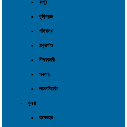
রংপুর
কুড়িগ্রাম
গাইবান্ধা
ঠাকুরগাঁও
নীলফামারী
পঞ্চগড়
লালমনিরহাট
খুলনা
বাগেরহাট