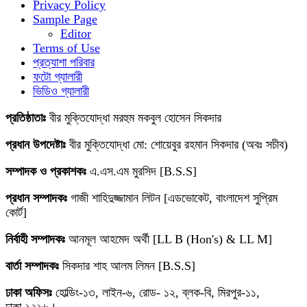
Privacy Policy
Sample Page
Editor
Terms of Use
প্রত্যাশা পরিবার
ফটো গ্যালারী
ভিডিও গ্যালারী
প্রতিষ্ঠাতাঃ
বীর মুক্তিযোদ্ধা মরহুম মকবুল হোসেন সিকদার
প্রধান উপদেষ্টাঃ
বীর মুক্তিযোদ্ধা মো: শোয়েবুর রহমান সিকদার (অবঃ সচীব)
সম্পাদক ও প্রকাশকঃ
এ.এস.এম মুরসিদ [B.S.S]
প্রধান সম্পাদকঃ
গাজী শাহিদুজ্জামান লিটন [এডভোকেট, বাংলাদেশ সুপ্রিম
কোর্ট]
নির্বাহী সম্পাদকঃ
আনমূল আহমেদ অর্থী [LL B (Hon's) & LL M]
বার্তা সম্পাদকঃ
সিকদার শাহ আলম লিমন [B.S.S]
ঢাকা অফিসঃ
হোল্ডিং-১৩, লাইন-৬, রোড- ১২, ব্লক-বি, মিরপুর-১১,