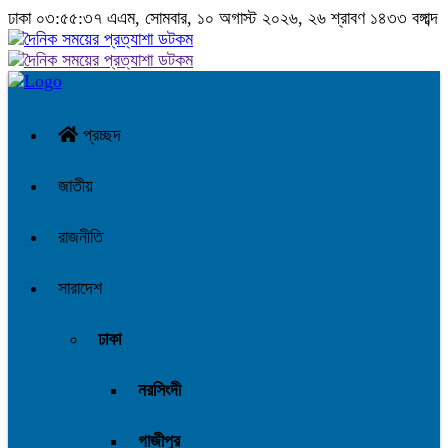
ঢাকা
০৩:৫৫:৩৮ এএম
, সোমবার, ১০ অগাস্ট ২০২৬, ২৬ শ্রাবণ ১৪৩৩ বঙ্গাব্দ
প্রচ্ছদ
জাতীয়
রাজনীতি
সারাদেশ
ঢাকা
নরসিংদী
গাজীপুর