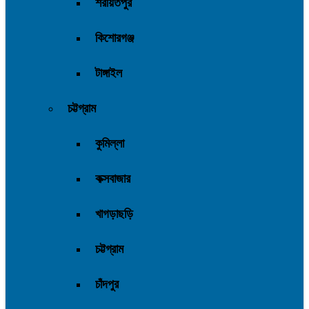
শরীয়তপুর
কিশোরগঞ্জ
টাঙ্গাইল
চট্টগ্রাম
কুমিল্লা
কক্সবাজার
খাগড়াছড়ি
চট্টগ্রাম
চাঁদপুর