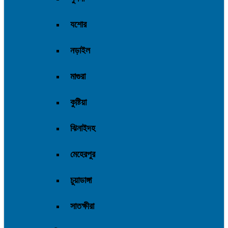
যশোর
নড়াইল
মাগুরা
কুষ্টিয়া
ঝিনাইদহ
মেহেরপুর
চুয়াডাঙ্গা
সাতক্ষীরা