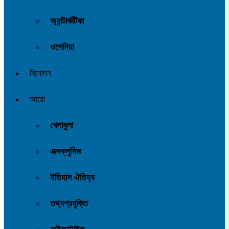
অ্যান্টার্কটিকা
ওশেনিয়া
বিনোদন
আরো
খেলাধুলা
এক্সক্লুসিভ
ইতিহাস ঐতিহ্য
তথ্যপ্রযুক্তি