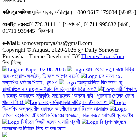
ঢাকা-১২১৬।
ফরিদপুর অফিসঃ
মুজিব সড়ক, ফরিদপুর। +880 9617 179084 [হটলাইন]
মোবাইল নম্বরঃ
01728 311111 [সম্পাদক]; 01711 995632 [বার্তা];
01711 939445 [বিজ্ঞাপন]
e-Mail:
somoyerprotyasha@gmail.com
Copyright © August, 2020-2026 @ Daily Somoyer
Protyasha | Theme Developed BY
ThemesBazar.Com
লিড নিউজ
e-Paper-02.08.2026
আজ থেকে নতুন দামে বিক্রি
হবে পেট্রোল-অকটেন, ডিজেল আগের দামেই
চার মাসে ১১৮
কন্যাশিশু ধর্ষণের শিকার, খুন ১৭
আন্তর্জাতিক বিশ্লেষণ: ভূ-
রাজনৈতিক দাবার ছক – ইরান কি ভিন্ন পরিণতির পথে?
নারী শিক্ষা ও
গণতন্ত্রে অবদানের স্বীকৃতি: মরণোত্তর ‘অদম্য নারী’ পুরস্কার পেলেন বেগম
খালেদা জিয়া
নতুন মন্ত্রিসভার দায়িত্ব বণ্টন ঘোষণা
বিএনপির অভ্যন্তরীন কোন্দলে আ.লীগের দুর্গে জিতল জামায়াত
তারেক রহমানকে ঐতিহাসিক বিজয়ের শুভেচ্ছা, কাজ করতে আগ্রহী যুক্তরাষ্ট্র
নির্বাচনে বিজয়ী হলেন ৭ নারী প্রার্থী
বিশ্বগণমাধ্যমে
বাংলাদেশের নির্বাচন নিয়ে যা বলা হলো