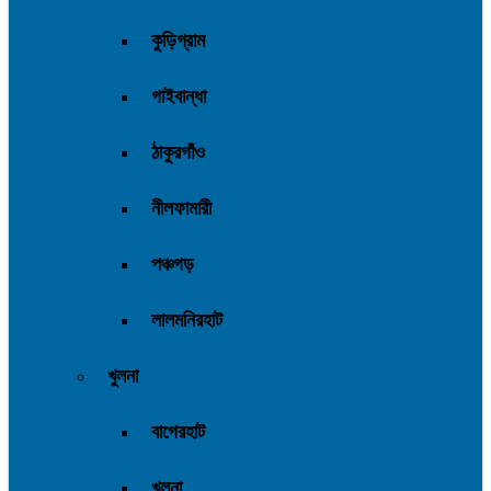
কুড়িগ্রাম
গাইবান্ধা
ঠাকুরগাঁও
নীলফামারী
পঞ্চগড়
লালমনিরহাট
খুলনা
বাগেরহাট
খুলনা