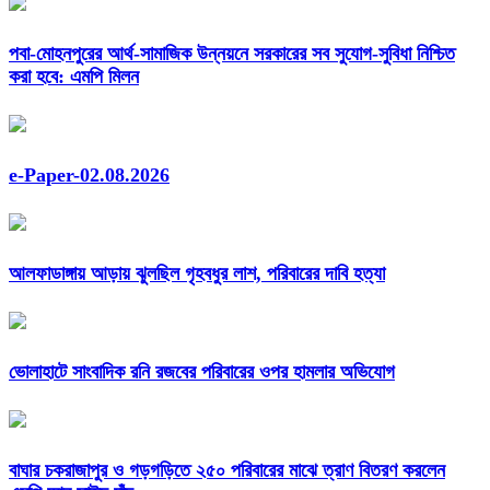
পবা-মোহনপুরের আর্থ-সামাজিক উন্নয়নে সরকারের সব সুযোগ-সুবিধা নিশ্চিত
করা হবে: এমপি মিলন
e-Paper-02.08.2026
আলফাডাঙ্গায় আড়ায় ঝুলছিল গৃহবধুর লাশ, পরিবারের দাবি হত্যা
ভোলাহাটে সাংবাদিক রনি রজবের পরিবারের ওপর হামলার অভিযোগ
বাঘার চকরাজাপুর ও গড়গড়িতে ২৫০ পরিবারের মাঝে ত্রাণ বিতরণ করলেন