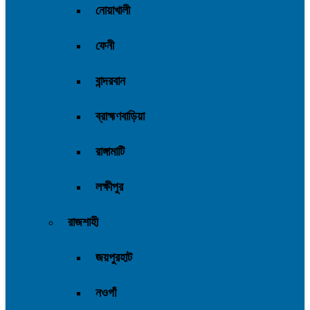
নোয়াখালী
ফেনী
বান্দরবান
ব্রাহ্মণবাড়িয়া
রাঙ্গামাটি
লক্ষীপুর
রাজশাহী
জয়পুরহাট
নওগাঁ