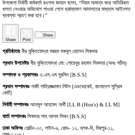
উপজেলা নির্বাহী কর্মকর্তা রওশনা জাহান বলেন, “নিয়ম অমান্য করে অতিরিক্ত
ধলতা নেওয়ার অভিযোগ পাওয়া গেলে ভ্রাম্যমাণ আদালতের মাধ্যমে আইনগত
ব্যবস্থা গ্রহণ করা হবে।”
Share
Share
Post
প্রতিষ্ঠাতাঃ
বীর মুক্তিযোদ্ধা মরহুম মকবুল হোসেন সিকদার
প্রধান উপদেষ্টাঃ
বীর মুক্তিযোদ্ধা মো: শোয়েবুর রহমান সিকদার (অবঃ সচীব)
সম্পাদক ও প্রকাশকঃ
এ.এস.এম মুরসিদ [B.S.S]
প্রধান সম্পাদকঃ
গাজী শাহিদুজ্জামান লিটন [এডভোকেট, বাংলাদেশ সুপ্রিম
কোর্ট]
নির্বাহী সম্পাদকঃ
আনমূল আহমেদ অর্থী [LL B (Hon's) & LL M]
বার্তা সম্পাদকঃ
সিকদার শাহ আলম লিমন [B.S.S]
ঢাকা অফিসঃ
হোল্ডিং-১৩, লাইন-৬, রোড- ১২, ব্লক-বি, মিরপুর-১১,
ঢাকা-১২১৬।