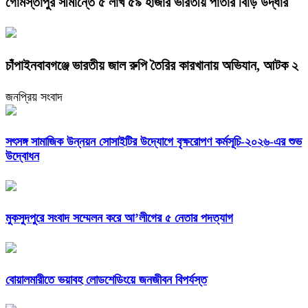
গোমস্তাপুর সীমান্তে ৫ লাখ ৫৯ হাজার ভারতীয় পাতার বিড়ি উদ্ধার
চাঁপাইনবাবগঞ্জে ভারতীয় জাল রুপি তৈরির কারখানায় অভিযান, আটক ২
জনপ্রিয় সংবাদ
সৎসঙ্গ সামাজিক উন্নয়ন সোসাইটির উদ্যোগে বৃক্ষরোপণ কর্মসূচি-২০২৬-এর শুভ
উদ্বোধন
মুকসুদপুরে সংবাদ সম্মেলন করে আ’লীগের ৫ নেতার পদত্যাগ
বোয়ালমারীতে ভয়াবহ লোডশেডিংয়ে জনজীবন বিপর্যস্ত