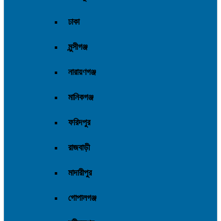
ঢাকা
মুন্সীগঞ্জ
নারায়ণগঞ্জ
মানিকগঞ্জ
ফরিদপুর
রাজবাড়ী
মাদারীপুর
গোপালগঞ্জ