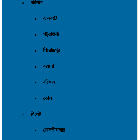
বরিশাল
ঝালকাঠি
পটুয়াখালী
পিরোজপুর
বরগুনা
বরিশাল
ভোলা
সিলেট
মৌলভীবাজার