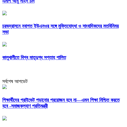
এমপি আবু সাইদ চাঁদ
চরভদ্রাসনে নবাগত ইউএনওর সঙ্গে মুক্তিযোদ্ধা ও সাংবাদিকদের মতবিনিময়
সভা
কালুখালীতে বিশ্ব মাতৃদুগ্ধ সপ্তাহ পালিত
সর্বশেষ আপডেট
শিক্ষার্থীদের প্রাইভেট পড়ানোর প্রয়োজন হবে না—এমন শিক্ষা নিশ্চিত করতে
হবে -সমাজকল্যাণ প্রতিমন্ত্রী