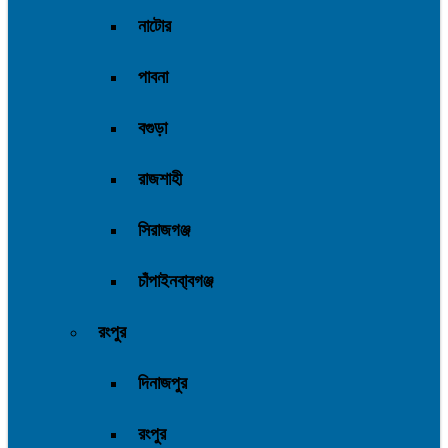
নাটোর
পাবনা
বগুড়া
রাজশাহী
সিরাজগঞ্জ
চাঁপাইনবা্বগঞ্জ
রংপুর
দিনাজপুর
রংপুর