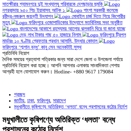
সাতক্ষীরার শ্যামনগরে দুই সংখ্যালঘু পরিবারকে দেশছাড়ার হুমকি
নগরকান্দায় ৯৫০ পিচ ইয়াবাসহ আটক ১
পাংশা সরকারী কলেজে
রবীন্দ্র-নজরুল জয়ন্তী উদযাপন
মোবাইল চার্জ দিতে গিয়ে কিশোরীর
মৃত্যু
ফরিদপুরে ওজোপাডিকোর উদ্যোগে মতবিনিময় সভা অনুষ্ঠিত
বাংলাদেশের আকাশে রহস্যময় আলোর ঝলকানি ঘিরে যা জানা যাচ্ছে
দেড় লাখ টাকার গাছ ৫০ হাজারে নিলাম
ফরিদপুরে ট্রিপল
মার্ডারঃ ১০ ঘণ্টায় গ্রেফতার প্রধান আসামি, উদ্ধার কোদাল
ফরিদপুরে ‘শ্মশান বন্ধু’ কানু সেন অনেকটাই সুস্থ
প্রতিনিধি নিয়োগ
দৈনিক সময়ের প্রত্যাশা পত্রিকার জন্য সারা দেশে জেলা ও উপজেলা পর্যায়ে
প্রতিনিধি নিয়োগ করা হচ্ছে। আপনি আপনার এলাকায় সাংবাদিকতা পেশায়
আগ্রহী হলে যোগাযোগ করুন। Hotline- +880 9617 179084
প্রচ্ছদ
জাতীয়
,
ঢাকা
,
ফরিদপুর
,
সারাদেশ
মধুখালীতে কৃষিপণ্যে অতিরিক্ত ‘ধলতা’ বন্ধে প্রশাসনের কঠোর নির্দেশ
মধুখালীতে কৃষিপণ্যে অতিরিক্ত ‘ধলতা’ বন্ধে
প্রশাসনের কঠোর নির্দেশ