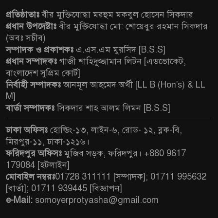
প্রতিষ্ঠাতাঃ
বীর মুক্তিযোদ্ধা মরহুম মকবুল হোসেন সিকদার
প্রধান উপদেষ্টাঃ
বীর মুক্তিযোদ্ধা মো: শোয়েবুর রহমান সিকদার
(অবঃ সচীব)
সম্পাদক ও প্রকাশকঃ
এ.এস.এম মুরসিদ [B.S.S]
প্রধান সম্পাদকঃ
গাজী শাহিদুজ্জামান লিটন [এডভোকেট,
বাংলাদেশ সুপ্রিম কোর্ট]
নির্বাহী সম্পাদকঃ
আনমূল আহমেদ অর্থী [LL B (Hon's) & LL
M]
বার্তা সম্পাদকঃ
সিকদার শাহ আলম লিমন [B.S.S]
ঢাকা অফিসঃ
হোল্ডিং-১৩, লাইন-৬, রোড- ১২, ব্লক-বি,
মিরপুর-১১, ঢাকা-১২১৬।
ফরিদপুর অফিসঃ
মুজিব সড়ক, ফরিদপুর। +880 9617
179084 [হটলাইন]
মোবাইল নম্বরঃ
01728 311111 [সম্পাদক]; 01711 995632
[বার্তা]; 01711 939445 [বিজ্ঞাপন]
e-Mail:
somoyerprotyasha@gmail.com