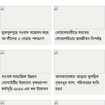
মুকসুদপুরে সংবাদ সম্মেলন করে
বোয়ালমারীতে ভয়াবহ
আ’লীগের ৫ নেতার পদত্যাগ
লোডশেডিংয়ে জনজীবন বিপর্যস্ত
সৎসঙ্গ সামাজিক উন্নয়ন
আলফাডাঙ্গায় আড়ায় ঝুলছিল
সোসাইটির উদ্যোগে বৃক্ষরোপণ
গৃহবধুর লাশ, পরিবারের দাবি
কর্মসূচি-২০২৬-এর শুভ উদ্বোধন
হত্যা