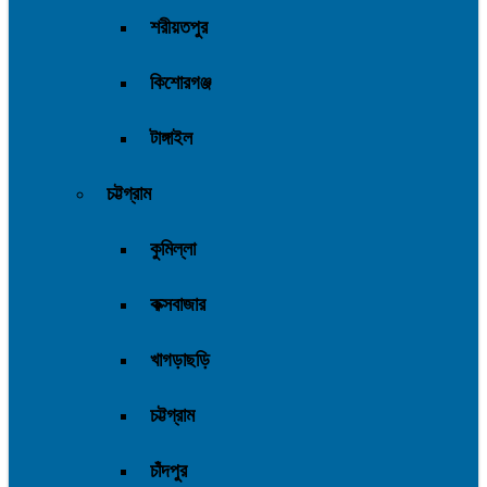
শরীয়তপুর
কিশোরগঞ্জ
টাঙ্গাইল
চট্টগ্রাম
কুমিল্লা
কক্সবাজার
খাগড়াছড়ি
চট্টগ্রাম
চাঁদপুর