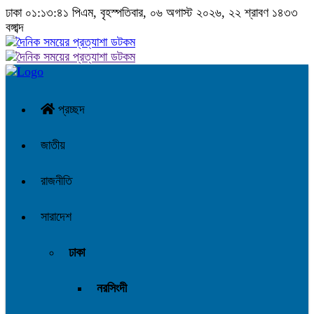
ঢাকা
০১:১৩:৪২ পিএম
, বৃহস্পতিবার, ০৬ অগাস্ট ২০২৬, ২২ শ্রাবণ ১৪৩৩
বঙ্গাব্দ
প্রচ্ছদ
জাতীয়
রাজনীতি
সারাদেশ
ঢাকা
নরসিংদী