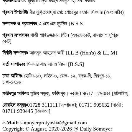
প্রতিষ্ঠাতাঃ
বীর মুক্তিযোদ্ধা মরহুম মকবুল হোসেন সিকদার
প্রধান উপদেষ্টাঃ
বীর মুক্তিযোদ্ধা মো: শোয়েবুর রহমান সিকদার (অবঃ সচীব)
সম্পাদক ও প্রকাশকঃ
এ.এস.এম মুরসিদ [B.S.S]
প্রধান সম্পাদকঃ
গাজী শাহিদুজ্জামান লিটন [এডভোকেট, বাংলাদেশ সুপ্রিম
কোর্ট]
নির্বাহী সম্পাদকঃ
আনমূল আহমেদ অর্থী [LL B (Hon's) & LL M]
বার্তা সম্পাদকঃ
সিকদার শাহ আলম লিমন [B.S.S]
ঢাকা অফিসঃ
হোল্ডিং-১৩, লাইন-৬, রোড- ১২, ব্লক-বি, মিরপুর-১১,
ঢাকা-১২১৬।
ফরিদপুর অফিসঃ
মুজিব সড়ক, ফরিদপুর। +880 9617 179084 [হটলাইন]
মোবাইল নম্বরঃ
01728 311111 [সম্পাদক]; 01711 995632 [বার্তা];
01711 939445 [বিজ্ঞাপন]
e-Mail:
somoyerprotyasha@gmail.com
Copyright © August, 2020-2026 @ Daily Somoyer