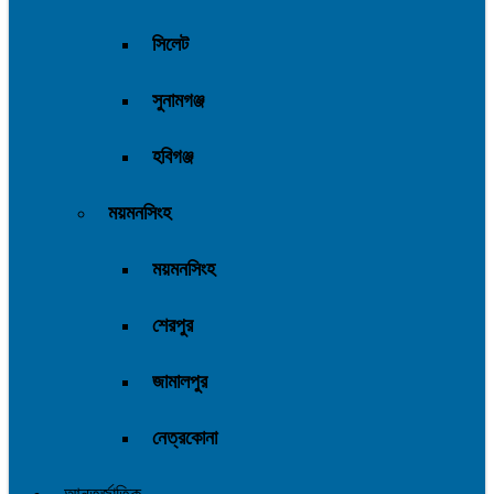
সিলেট
সুনামগঞ্জ
হবিগঞ্জ
ময়মনসিংহ
ময়মনসিংহ
শেরপুর
জামালপুর
নেত্রকোনা