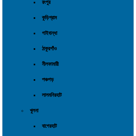
রংপুর
কুড়িগ্রাম
গাইবান্ধা
ঠাকুরগাঁও
নীলফামারী
পঞ্চগড়
লালমনিরহাট
খুলনা
বাগেরহাট