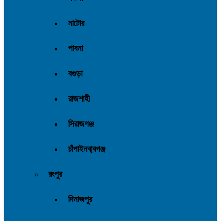
নাটোর
পাবনা
বগুড়া
রাজশাহী
সিরাজগঞ্জ
চাঁপাইনবা্বগঞ্জ
রংপুর
দিনাজপুর