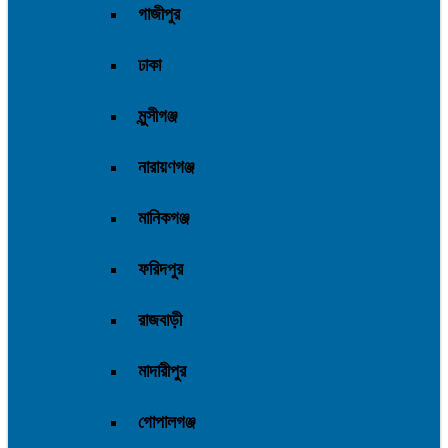
গাজীপুর
ঢাকা
মুন্সীগঞ্জ
নারায়ণগঞ্জ
মানিকগঞ্জ
ফরিদপুর
রাজবাড়ী
মাদারীপুর
গোপালগঞ্জ