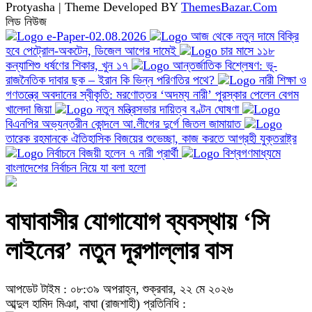
Protyasha | Theme Developed BY
ThemesBazar.Com
লিড নিউজ
e-Paper-02.08.2026
আজ থেকে নতুন দামে বিক্রি
হবে পেট্রোল-অকটেন, ডিজেল আগের দামেই
চার মাসে ১১৮
কন্যাশিশু ধর্ষণের শিকার, খুন ১৭
আন্তর্জাতিক বিশ্লেষণ: ভূ-
রাজনৈতিক দাবার ছক – ইরান কি ভিন্ন পরিণতির পথে?
নারী শিক্ষা ও
গণতন্ত্রে অবদানের স্বীকৃতি: মরণোত্তর ‘অদম্য নারী’ পুরস্কার পেলেন বেগম
খালেদা জিয়া
নতুন মন্ত্রিসভার দায়িত্ব বণ্টন ঘোষণা
বিএনপির অভ্যন্তরীন কোন্দলে আ.লীগের দুর্গে জিতল জামায়াত
তারেক রহমানকে ঐতিহাসিক বিজয়ের শুভেচ্ছা, কাজ করতে আগ্রহী যুক্তরাষ্ট্র
নির্বাচনে বিজয়ী হলেন ৭ নারী প্রার্থী
বিশ্বগণমাধ্যমে
বাংলাদেশের নির্বাচন নিয়ে যা বলা হলো
বাঘাবাসীর যোগাযোগ ব্যবস্থায় ‘সি
লাইনের’ নতুন দূরপাল্লার বাস
আপডেট টাইম : ০৮:৩৯ অপরাহ্ন, শুক্রবার, ২২ মে ২০২৬
আব্দুল হামিদ মিঞা, বাঘা (রাজশাহী) প্রতিনিধি :