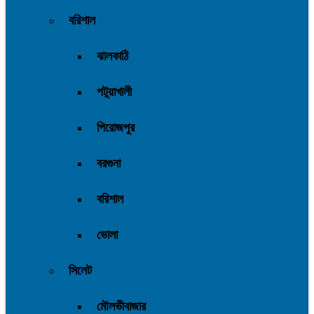
বরিশাল
ঝালকাঠি
পটুয়াখালী
পিরোজপুর
বরগুনা
বরিশাল
ভোলা
সিলেট
মৌলভীবাজার