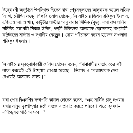
উদ্বোধনী অনুষ্ঠানে উপস্থিত ছিলেন বাঘা প্রেসক্লাবের আহ্বায়ক আব্দুল লতিফ
মিঞা, সৌখিন মৎস্য শিকারি দুলাল হোসেন, সি লাইনের জিএম রফিকুল ইসলাম,
এজিএম আলম খান, কাউন্টার মাস্টার আবু বাকার সিদ্দিক (বুদু), বাঘা বাস মালিক
সমিতির সভাপতি সিরাজ উদ্দিন, পল্লী চিকিৎসক আলতাফ হোসেনসহ পার্শ্ববর্তী
কাউন্টারের মাস্টার ও স্থানীয় নেতৃবৃন্দ। দোয়া পরিচালনা করেন হাফেজ মাওলানা
শফিকুর ইসলাম।
সি লাইনের স্বত্বাধিকারী সেলিম হোসেন বলেন, “বাঘাবাসীর যাতায়াতের কষ্ট
লাঘব করতেই এই উদ্যোগ নেওয়া হয়েছে। নিরাপদ ও আরামদায়ক সেবা
দেওয়াই আমাদের লক্ষ্য।”
বাঘা পৌর বিএনপির সভাপতি কামাল হোসেন বলেন, “এই সার্ভিস চালু হওয়ায়
বাঘার মানুষ দূরপাল্লার রুটে সহজে যাতায়াত করতে পারবে। এতে ব্যবসা-
বাণিজ্যেও গতি আসবে।”