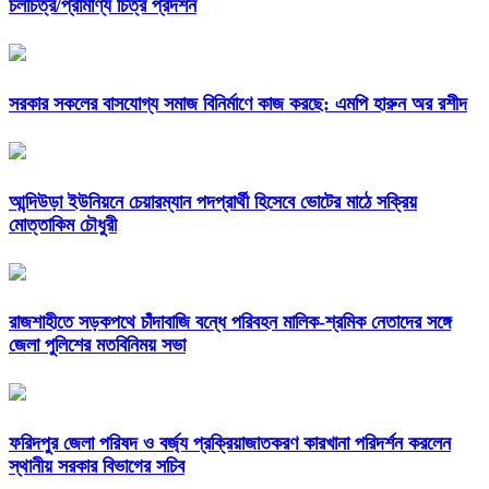
চলচিত্র/প্রামাণ্য চিত্র প্রদর্শন
সরকার সকলের বাসযোগ্য সমাজ বিনির্মাণে কাজ করছে: এমপি হারুন অর রশীদ
আন্দিউড়া ইউনিয়নে চেয়ারম্যান পদপ্রার্থী হিসেবে ভোটের মাঠে সক্রিয়
মোত্তাকিম চৌধুরী
রাজশাহীতে সড়কপথে চাঁদাবাজি বন্ধে পরিবহন মালিক-শ্রমিক নেতাদের সঙ্গে
জেলা পুলিশের মতবিনিময় সভা
ফরিদপুর জেলা পরিষদ ও বর্জ্য প্রক্রিয়াজাতকরণ কারখানা পরিদর্শন করলেন
স্থানীয় সরকার বিভাগের সচিব