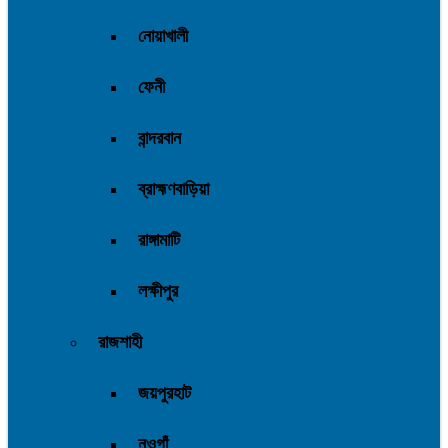
নোয়াখালী
ফেনী
বান্দরবান
ব্রাহ্মণবাড়িয়া
রাঙ্গামাটি
লক্ষীপুর
রাজশাহী
জয়পুরহাট
নওগাঁ