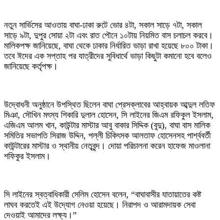
নতুন সার্ভিসের আওতায় বাঘা-ঢাকা রুটে ভোর ৪টা, সকাল সাড়ে ৭টা, সকাল
সাড়ে ৯টা, দুপুর সোয়া ২টা এবং রাত পৌনে ১০টায় নিয়মিত বাস চলাচল করবে।
মালিকপক্ষ জানিয়েছে, বাঘা থেকে ঢাকার নির্ধারিত ভাড়া রাখা হয়েছে ৮০০ টাকা।
তবে ঈদের এক সপ্তাহ পর যাত্রীদের সুবিধার্থে ভাড়া কিছুটা কমানো হবে বলেও
জানিয়েছে কর্তৃপক্ষ।
উদ্বোধনী অনুষ্ঠানে উপস্থিত ছিলেন বাঘা প্রেসক্লাবের আহ্বায়ক আব্দুল লতিফ
মিঞা, সৌখিন মৎস্য শিকারি দুলাল হোসেন, সি লাইনের জিএম রফিকুল ইসলাম,
এজিএম আলম খান, কাউন্টার মাস্টার আবু বাকার সিদ্দিক (বুদু), বাঘা বাস মালিক
সমিতির সভাপতি সিরাজ উদ্দিন, পল্লী চিকিৎসক আলতাফ হোসেনসহ পার্শ্ববর্তী
কাউন্টারের মাস্টার ও স্থানীয় নেতৃবৃন্দ। দোয়া পরিচালনা করেন হাফেজ মাওলানা
শফিকুর ইসলাম।
সি লাইনের স্বত্বাধিকারী সেলিম হোসেন বলেন, “বাঘাবাসীর যাতায়াতের কষ্ট
লাঘব করতেই এই উদ্যোগ নেওয়া হয়েছে। নিরাপদ ও আরামদায়ক সেবা
দেওয়াই আমাদের লক্ষ্য।”