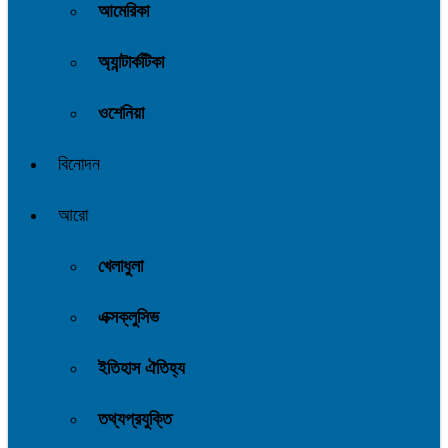
আমেরিকা
অ্যান্টার্কটিকা
ওশেনিয়া
বিনোদন
আরো
খেলাধুলা
এক্সক্লুসিভ
ইতিহাস ঐতিহ্য
তথ্যপ্রযুক্তি