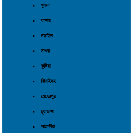
খুলনা
যশোর
নড়াইল
মাগুরা
কুষ্টিয়া
ঝিনাইদহ
মেহেরপুর
চুয়াডাঙ্গা
সাতক্ষীরা