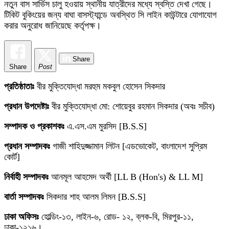
নতুন বাস সার্ভিস চালু হওয়ায় স্থানীয় যাত্রীদের মধ্যে স্বস্তি দেখা গেছে।
টিকিট বুকিংয়ের জন্য বাঘা বাসস্ট্যান্ডে অবস্থিত সি লাইন কাউন্টারে যোগাযোগ
করার অনুরোধ জানিয়েছে কর্তৃপক্ষ।
Share
Share
Post
প্রতিষ্ঠাতাঃ
বীর মুক্তিযোদ্ধা মরহুম মকবুল হোসেন সিকদার
প্রধান উপদেষ্টাঃ
বীর মুক্তিযোদ্ধা মো: শোয়েবুর রহমান সিকদার (অবঃ সচীব)
সম্পাদক ও প্রকাশকঃ
এ.এস.এম মুরসিদ [B.S.S]
প্রধান সম্পাদকঃ
গাজী শাহিদুজ্জামান লিটন [এডভোকেট, বাংলাদেশ সুপ্রিম
কোর্ট]
নির্বাহী সম্পাদকঃ
আনমূল আহমেদ অর্থী [LL B (Hon's) & LL M]
বার্তা সম্পাদকঃ
সিকদার শাহ আলম লিমন [B.S.S]
ঢাকা অফিসঃ
হোল্ডিং-১৩, লাইন-৬, রোড- ১২, ব্লক-বি, মিরপুর-১১,
ঢাকা-১২১৬।