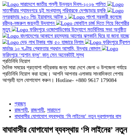
সারাদেশে জাতীয় পল্লী উন্নয়ন দিবস-২০২৬ পালিত
সাতক্ষীরার শ্যামনগরে দুই সংখ্যালঘু পরিবারকে দেশছাড়ার হুমকি
নগরকান্দায় ৯৫০ পিচ ইয়াবাসহ আটক ১
পাংশা সরকারী কলেজে
রবীন্দ্র-নজরুল জয়ন্তী উদযাপন
মোবাইল চার্জ দিতে গিয়ে কিশোরীর
মৃত্যু
ফরিদপুরে ওজোপাডিকোর উদ্যোগে মতবিনিময় সভা অনুষ্ঠিত
বাংলাদেশের আকাশে রহস্যময় আলোর ঝলকানি ঘিরে যা জানা যাচ্ছে
দেড় লাখ টাকার গাছ ৫০ হাজারে নিলাম
ফরিদপুরে ট্রিপল
মার্ডারঃ ১০ ঘণ্টায় গ্রেফতার প্রধান আসামি, উদ্ধার কোদাল
ফরিদপুরে ‘শ্মশান বন্ধু’ কানু সেন অনেকটাই সুস্থ
প্রতিনিধি নিয়োগ
দৈনিক সময়ের প্রত্যাশা পত্রিকার জন্য সারা দেশে জেলা ও উপজেলা পর্যায়ে
প্রতিনিধি নিয়োগ করা হচ্ছে। আপনি আপনার এলাকায় সাংবাদিকতা পেশায়
আগ্রহী হলে যোগাযোগ করুন। Hotline- +880 9617 179084
প্রচ্ছদ
রাজশাহী
,
রাজশাহী
,
সারাদেশ
বাঘাবাসীর যোগাযোগ ব্যবস্থায় ‘সি লাইনের’ নতুন দূরপাল্লার বাস
বাঘাবাসীর যোগাযোগ ব্যবস্থায় ‘সি লাইনের’ নতুন