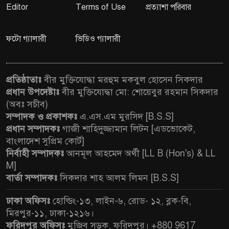
Editor
Terms of Use
প্রত্যাশা পরিবার
ফটো গ্যালারী
ভিডিও গ্যালারী
প্রতিষ্ঠাতাঃ
বীর মুক্তিযোদ্ধা মরহুম মকবুল হোসেন সিকদার
প্রধান উপদেষ্টাঃ
বীর মুক্তিযোদ্ধা মো: শোয়েবুর রহমান সিকদার
(অবঃ সচীব)
সম্পাদক ও প্রকাশকঃ
এ.এস.এম মুরসিদ [B.S.S]
প্রধান সম্পাদকঃ
গাজী শাহিদুজ্জামান লিটন [এডভোকেট,
বাংলাদেশ সুপ্রিম কোর্ট]
নির্বাহী সম্পাদকঃ
আনমূল আহমেদ অর্থী [LL B (Hon's) & LL
M]
বার্তা সম্পাদকঃ
সিকদার শাহ আলম লিমন [B.S.S]
ঢাকা অফিসঃ
হোল্ডিং-১৩, লাইন-৬, রোড- ১২, ব্লক-বি,
মিরপুর-১১, ঢাকা-১২১৬।
ফরিদপুর অফিসঃ
মুজিব সড়ক, ফরিদপুর। +880 9617