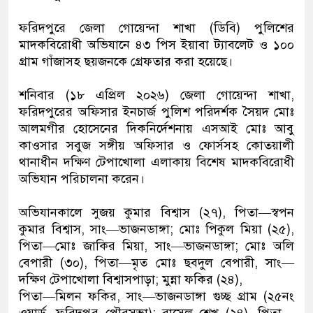
ফরিদপুরে জেলা গোয়েন্দা শাখা (ডিবি) পুলিশের
মাদকবিরোধী অভিযানে ৪৩ পিস ইয়াবা ট্যাবলেট ও ১০০
গ্রাম গাঁজাসহ ছয়জনকে গ্রেফতার করা হয়েছে।
শনিবার (১৮ এপ্রিল ২০২৬) জেলা গোয়েন্দা শাখা,
ফরিদপুরের অফিসার ইনচার্জ পুলিশ পরিদর্শক সৈয়দ মোঃ
আলমগীর হোসেনের দিকনির্দেশনায় এসআই মোঃ আবু
কাওসার সবুজ সঙ্গীয় অফিসার ও ফোর্সসহ কোতয়ালী
থানাধীন দক্ষিণ টেপাখোলা এলাকায় বিশেষ মাদকবিরোধী
অভিযান পরিচালনা করেন।
অভিযানকালে সুজয় কুমার বিশ্বাস (২৭), পিতা—স্বপন
কুমার বিশ্বাস, সাং—ভাজনডাঙ্গা; মোঃ পিকুল মিয়া (২৫),
পিতা—মোঃ জাকির মিয়া, সাং—ভাজনডাঙ্গা; মোঃ অলি
বেপারী (৩০), পিতা—মৃত মোঃ ছবদুল বেপারী, সাং—
দক্ষিণ টেপাখোলা বিশ্বাসপাড়া; মুন্না ফকির (২৪),
পিতা—মিলন ফকির, সাং—ভাজনডাঙ্গা গুচ্ছ গ্রাম (২৫নং
ওয়ার্ড, ফরিদপুর পৌরসভা); রাসেল শেখ (২৪), পিতা—