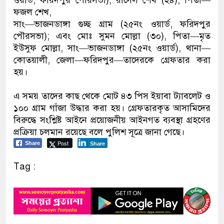
ফজল শেখ,
সাং—ভাজনডাঙ্গা গুচ্ছ গ্রাম (২৫নং ওয়ার্ড, ফরিদপুর
পৌরসভা); এবং মোঃ সুমন মোল্লা (৩০), পিতা—মৃত
ইউসুফ মোল্লা, সাং—ভাজনডাঙ্গা (২৫নং ওয়ার্ড), থানা—
কোতয়ালী, জেলা—ফরিদপুর—তাদেরকে গ্রেফতার করা
হয়।
এ সময় তাদের কাছ থেকে মোট ৪৩ পিস ইয়াবা ট্যাবলেট ও
১০০ গ্রাম গাঁজা উদ্ধার করা হয়। গ্রেফতারকৃত আসামিদের
বিরুদ্ধে সংশ্লিষ্ট আইনে প্রয়োজনীয় আইনগত ব্যবস্থা গ্রহণের
প্রক্রিয়া চলমান রয়েছে বলে পুলিশ সূত্রে জানা গেছে।
Post
Share
Share
Tag :