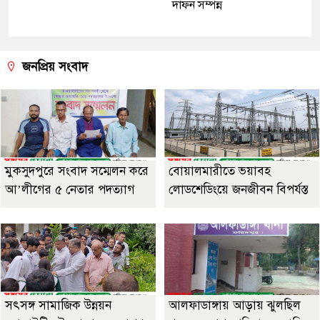
দাফন সম্পন্ন
জনপ্রিয় সংবাদ
মুকসুদপুরে সংবাদ সম্মেলন করে
বোয়ালমারীতে ভয়াবহ
আ’লীগের ৫ নেতার পদত্যাগ
লোডশেডিংয়ে জনজীবন বিপর্যস্ত
সৎসঙ্গ সামাজিক উন্নয়ন
আলফাডাঙ্গায় আড়ায় ঝুলছিল