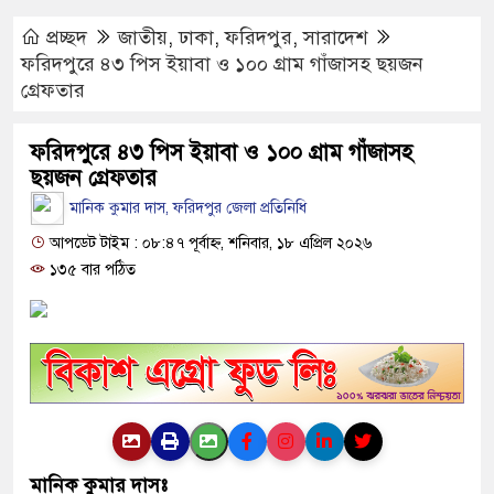
মোবাইল চার্জ দিতে গিয়ে কিশোরীর মৃত
Hotline- +880 9617 179084
প্রচ্ছদ
জাতীয়
,
ঢাকা
,
ফরিদপুর
,
সারাদেশ
ফরিদপুরে ওজোপাডিকোর উদ্যোগে মতব
ফরিদপুরে ৪৩ পিস ইয়াবা ও ১০০ গ্রাম গাঁজাসহ ছয়জন
গ্রেফতার
বাংলাদেশের আকাশে রহস্যময় আলোর
যাচ্ছে
ফরিদপুরে ৪৩ পিস ইয়াবা ও ১০০ গ্রাম গাঁজাসহ
ছয়জন গ্রেফতার
দেড় লাখ টাকার গাছ ৫০ হাজারে নিল
মানিক কুমার দাস, ফরিদপুর জেলা প্রতিনিধি
ফরিদপুরে ট্রিপল মার্ডারঃ ১০ ঘণ্টায় গ্
আপডেট টাইম : ০৮:৪৭ পূর্বাহ্ন, শনিবার, ১৮ এপ্রিল ২০২৬
১৩৫ বার পঠিত
কোদাল
ফরিদপুরে ‘শ্মশান বন্ধু’ কানু সেন অনেক
মানিক কুমার দাসঃ