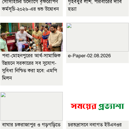
সোসাইটির উদ্যোগে বৃক্ষরোপণ
গৃহবধুর লাশ, পরিবারের দাবি
কর্মসূচি-২০২৬-এর শুভ উদ্বোধন
হত্যা
পবা-মোহনপুরের আর্থ-সামাজিক
e-Paper-02.08.2026
উন্নয়নে সরকারের সব সুযোগ-
সুবিধা নিশ্চিত করা হবে: এমপি
মিলন
বাঘার চকরাজাপুর ও গড়গড়িতে
চরভদ্রাসনে নবাগত ইউএনওর