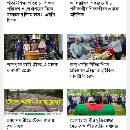
প্রতিটি শিক্ষা প্রতিষ্ঠানে শিক্ষার
জালিয়াতির শিকার সেই ৮
পরিবেশ ও লেখাপড়ার দিকে
পরীক্ষার্থীর শিক্ষাজীবন এখনো
মনোযোগ দিতে হবেঃ -এমপি
অনিশ্চিত
মিলন
লালপুরে স্বামী-স্ত্রীসহ ৩ মাদক
কালুখালীর বিভিন্ন শিক্ষা
ব্যবসায়ী গ্রেপ্তার
প্রতিষ্ঠানে ক্রীড়া ও হাইজিন
সামগ্রী বিতরণ
বোয়ালমারীতে ট্রেনের ধাক্কায়
ভোলাহাটে বীর মুক্তিযোদ্ধা
বৃদ্ধা নিহত
মেসের আলীর রাষ্ট্রীয় মর্যাদায়