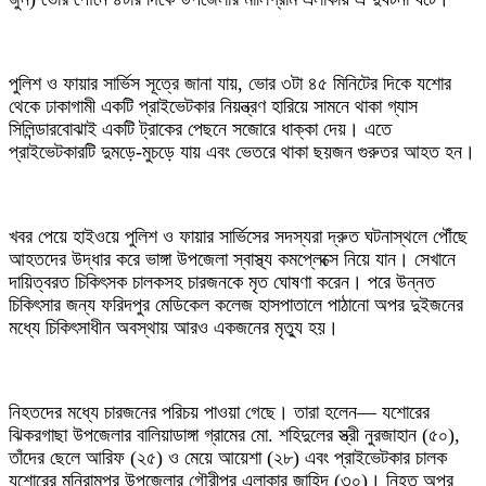
পুলিশ ও ফায়ার সার্ভিস সূত্রে জানা যায়, ভোর ৩টা ৪৫ মিনিটের দিকে যশোর
থেকে ঢাকাগামী একটি প্রাইভেটকার নিয়ন্ত্রণ হারিয়ে সামনে থাকা গ্যাস
সিলিন্ডারবোঝাই একটি ট্রাকের পেছনে সজোরে ধাক্কা দেয়। এতে
প্রাইভেটকারটি দুমড়ে-মুচড়ে যায় এবং ভেতরে থাকা ছয়জন গুরুতর আহত হন।
খবর পেয়ে হাইওয়ে পুলিশ ও ফায়ার সার্ভিসের সদস্যরা দ্রুত ঘটনাস্থলে পৌঁছে
আহতদের উদ্ধার করে ভাঙ্গা উপজেলা স্বাস্থ্য কমপ্লেক্সে নিয়ে যান। সেখানে
দায়িত্বরত চিকিৎসক চালকসহ চারজনকে মৃত ঘোষণা করেন। পরে উন্নত
চিকিৎসার জন্য ফরিদপুর মেডিকেল কলেজ হাসপাতালে পাঠানো অপর দুইজনের
মধ্যে চিকিৎসাধীন অবস্থায় আরও একজনের মৃত্যু হয়।
নিহতদের মধ্যে চারজনের পরিচয় পাওয়া গেছে। তারা হলেন— যশোরের
ঝিকরগাছা উপজেলার বালিয়াডাঙ্গা গ্রামের মো. শহিদুলের স্ত্রী নুরজাহান (৫০),
তাঁদের ছেলে আরিফ (২৫) ও মেয়ে আয়েশা (২৮) এবং প্রাইভেটকার চালক
যশোরের মনিরামপুর উপজেলার গৌরীপুর এলাকার জাহিদ (৩০)। নিহত অপর