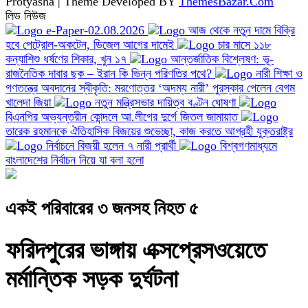
Protyasha | Theme Developed BY
ThemesBazar.Com
লিড নিউজ
e-Paper-02.08.2026
আজ থেকে নতুন দামে বিক্রি
হবে পেট্রোল-অকটেন, ডিজেল আগের দামেই
চার মাসে ১১৮
কন্যাশিশু ধর্ষণের শিকার, খুন ১৭
আন্তর্জাতিক বিশ্লেষণ: ভূ-
রাজনৈতিক দাবার ছক – ইরান কি ভিন্ন পরিণতির পথে?
নারী শিক্ষা ও
গণতন্ত্রে অবদানের স্বীকৃতি: মরণোত্তর ‘অদম্য নারী’ পুরস্কার পেলেন বেগম
খালেদা জিয়া
নতুন মন্ত্রিসভার দায়িত্ব বণ্টন ঘোষণা
বিএনপির অভ্যন্তরীন কোন্দলে আ.লীগের দুর্গে জিতল জামায়াত
তারেক রহমানকে ঐতিহাসিক বিজয়ের শুভেচ্ছা, কাজ করতে আগ্রহী যুক্তরাষ্ট্র
নির্বাচনে বিজয়ী হলেন ৭ নারী প্রার্থী
বিশ্বগণমাধ্যমে
বাংলাদেশের নির্বাচন নিয়ে যা বলা হলো
একই পরিবারের ৩ জনসহ নিহত ৫
ফরিদপুরের ভাঙ্গায় এক্সপ্রেসওয়েতে
মর্মান্তিক সড়ক দুর্ঘটনা