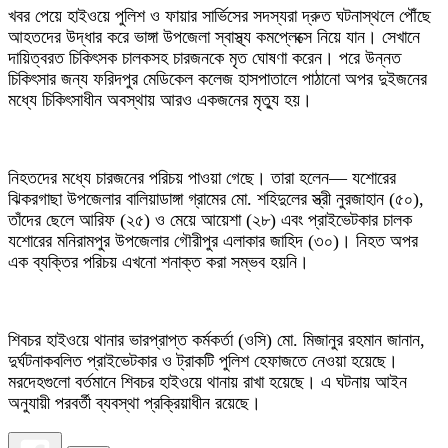
খবর পেয়ে হাইওয়ে পুলিশ ও ফায়ার সার্ভিসের সদস্যরা দ্রুত ঘটনাস্থলে পৌঁছে
আহতদের উদ্ধার করে ভাঙ্গা উপজেলা স্বাস্থ্য কমপ্লেক্সে নিয়ে যান। সেখানে
দায়িত্বরত চিকিৎসক চালকসহ চারজনকে মৃত ঘোষণা করেন। পরে উন্নত
চিকিৎসার জন্য ফরিদপুর মেডিকেল কলেজ হাসপাতালে পাঠানো অপর দুইজনের
মধ্যে চিকিৎসাধীন অবস্থায় আরও একজনের মৃত্যু হয়।
নিহতদের মধ্যে চারজনের পরিচয় পাওয়া গেছে। তারা হলেন— যশোরের
ঝিকরগাছা উপজেলার বালিয়াডাঙ্গা গ্রামের মো. শহিদুলের স্ত্রী নুরজাহান (৫০),
তাঁদের ছেলে আরিফ (২৫) ও মেয়ে আয়েশা (২৮) এবং প্রাইভেটকার চালক
যশোরের মনিরামপুর উপজেলার গৌরীপুর এলাকার জাহিদ (৩০)। নিহত অপর
এক ব্যক্তির পরিচয় এখনো শনাক্ত করা সম্ভব হয়নি।
শিবচর হাইওয়ে থানার ভারপ্রাপ্ত কর্মকর্তা (ওসি) মো. মিজানুর রহমান জানান,
দুর্ঘটনাকবলিত প্রাইভেটকার ও ট্রাকটি পুলিশ হেফাজতে নেওয়া হয়েছে।
মরদেহগুলো বর্তমানে শিবচর হাইওয়ে থানায় রাখা হয়েছে। এ ঘটনায় আইন
অনুযায়ী পরবর্তী ব্যবস্থা প্রক্রিয়াধীন রয়েছে।