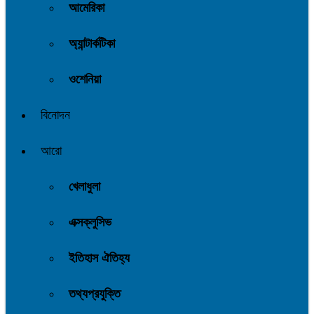
আমেরিকা
অ্যান্টার্কটিকা
ওশেনিয়া
বিনোদন
আরো
খেলাধুলা
এক্সক্লুসিভ
ইতিহাস ঐতিহ্য
তথ্যপ্রযুক্তি