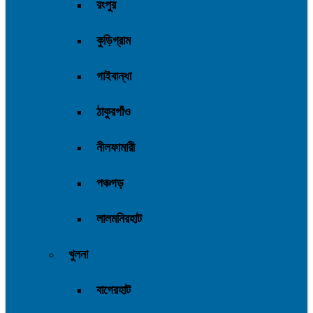
রংপুর
কুড়িগ্রাম
গাইবান্ধা
ঠাকুরগাঁও
নীলফামারী
পঞ্চগড়
লালমনিরহাট
খুলনা
বাগেরহাট