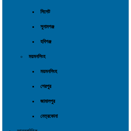
সিলেট
সুনামগঞ্জ
হবিগঞ্জ
ময়মনসিংহ
ময়মনসিংহ
শেরপুর
জামালপুর
নেত্রকোনা