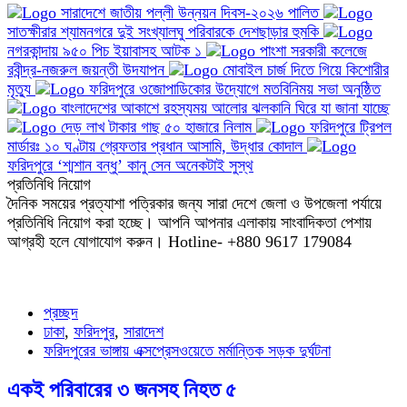
সারাদেশে জাতীয় পল্লী উন্নয়ন দিবস-২০২৬ পালিত
সাতক্ষীরার শ্যামনগরে দুই সংখ্যালঘু পরিবারকে দেশছাড়ার হুমকি
নগরকান্দায় ৯৫০ পিচ ইয়াবাসহ আটক ১
পাংশা সরকারী কলেজে
রবীন্দ্র-নজরুল জয়ন্তী উদযাপন
মোবাইল চার্জ দিতে গিয়ে কিশোরীর
মৃত্যু
ফরিদপুরে ওজোপাডিকোর উদ্যোগে মতবিনিময় সভা অনুষ্ঠিত
বাংলাদেশের আকাশে রহস্যময় আলোর ঝলকানি ঘিরে যা জানা যাচ্ছে
দেড় লাখ টাকার গাছ ৫০ হাজারে নিলাম
ফরিদপুরে ট্রিপল
মার্ডারঃ ১০ ঘণ্টায় গ্রেফতার প্রধান আসামি, উদ্ধার কোদাল
ফরিদপুরে ‘শ্মশান বন্ধু’ কানু সেন অনেকটাই সুস্থ
প্রতিনিধি নিয়োগ
দৈনিক সময়ের প্রত্যাশা পত্রিকার জন্য সারা দেশে জেলা ও উপজেলা পর্যায়ে
প্রতিনিধি নিয়োগ করা হচ্ছে। আপনি আপনার এলাকায় সাংবাদিকতা পেশায়
আগ্রহী হলে যোগাযোগ করুন। Hotline- +880 9617 179084
প্রচ্ছদ
ঢাকা
,
ফরিদপুর
,
সারাদেশ
ফরিদপুরের ভাঙ্গায় এক্সপ্রেসওয়েতে মর্মান্তিক সড়ক দুর্ঘটনা
একই পরিবারের ৩ জনসহ নিহত ৫