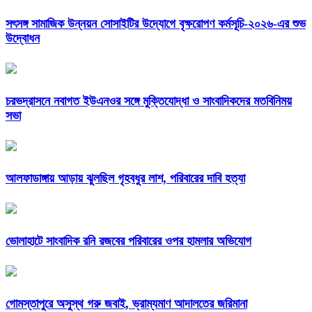
সৎসঙ্গ সামাজিক উন্নয়ন সোসাইটির উদ্যোগে বৃক্ষরোপণ কর্মসূচি-২০২৬-এর শুভ
উদ্বোধন
চরভদ্রাসনে নবাগত ইউএনওর সঙ্গে মুক্তিযোদ্ধা ও সাংবাদিকদের মতবিনিময়
সভা
আলফাডাঙ্গায় আড়ায় ঝুলছিল গৃহবধুর লাশ, পরিবারের দাবি হত্যা
ভোলাহাটে সাংবাদিক রনি রজবের পরিবারের ওপর হামলার অভিযোগ
গোমস্তাপুরে অসুস্থ গরু জবাই, ভ্রাম্যমাণ আদালতের জরিমানা