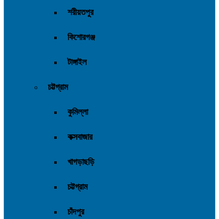
শরীয়তপুর
কিশোরগঞ্জ
টাঙ্গাইল
চট্টগ্রাম
কুমিল্লা
কক্সবাজার
খাগড়াছড়ি
চট্টগ্রাম
চাঁদপুর