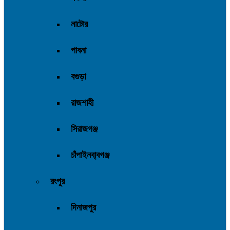
নাটোর
পাবনা
বগুড়া
রাজশাহী
সিরাজগঞ্জ
চাঁপাইনবা্বগঞ্জ
রংপুর
দিনাজপুর