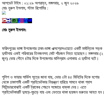
আপডেট টাইম : ০১:২৯ অপরাহ্ন, মঙ্গলবার, ২ জুন ২০২৬
মোঃ নুরুল ইসলাম, স্টাফ রিপোর্টার :
মোঃ নুরুল ইসলাম:
ফরিদপুরের ভাঙ্গা উপজেলার ঢাকা-ভাঙ্গা এক্সপ্রেসওয়েতে একটি মর্মান্তিক সড়ক
দুর্ঘটনায় একই পরিবারের তিনজনসহ মোট পাঁচজন নিহত হয়েছেন। মঙ্গলবার (২
জুন) ভোর পৌনে ৪টার দিকে উপজেলার মালিগ্রাম এলাকায় এ দুর্ঘটনা ঘটে।
পুলিশ ও ফায়ার সার্ভিস সূত্রে জানা যায়, ভোর ৩টা ৪৫ মিনিটের দিকে যশোর
থেকে ঢাকাগামী একটি প্রাইভেটকার নিয়ন্ত্রণ হারিয়ে সামনে থাকা গ্যাস
সিলিন্ডারবোঝাই একটি ট্রাকের পেছনে সজোরে ধাক্কা দেয়। এতে
প্রাইভেটকারটি দুমড়ে-মুচড়ে যায় এবং ভেতরে থাকা ছয়জন গুরুতর আহত হন।