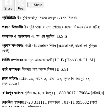
Share
Share
Post
প্রতিষ্ঠাতাঃ
বীর মুক্তিযোদ্ধা মরহুম মকবুল হোসেন সিকদার
প্রধান উপদেষ্টাঃ
বীর মুক্তিযোদ্ধা মো: শোয়েবুর রহমান সিকদার (অবঃ সচীব)
সম্পাদক ও প্রকাশকঃ
এ.এস.এম মুরসিদ [B.S.S]
প্রধান সম্পাদকঃ
গাজী শাহিদুজ্জামান লিটন [এডভোকেট, বাংলাদেশ সুপ্রিম
কোর্ট]
নির্বাহী সম্পাদকঃ
আনমূল আহমেদ অর্থী [LL B (Hon's) & LL M]
বার্তা সম্পাদকঃ
সিকদার শাহ আলম লিমন [B.S.S]
ঢাকা অফিসঃ
হোল্ডিং-১৩, লাইন-৬, রোড- ১২, ব্লক-বি, মিরপুর-১১,
ঢাকা-১২১৬।
ফরিদপুর অফিসঃ
মুজিব সড়ক, ফরিদপুর। +880 9617 179084 [হটলাইন]
মোবাইল নম্বরঃ
01728 311111 [সম্পাদক]; 01711 995632 [বার্তা];