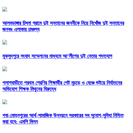
আলমডাঙ্গার চিৎলা গ্রামে দুই সন্তানের জননীকে নিয়ে নিখোঁজ দুই সন্তানের
জনকঃ এলাকায় চাঞ্চল্য
মুকসুদপুরে সংবাদ সম্মেলনের মাধ্যমে আ’লীগের দুই নেতার পদত্যাগ
পলাশবাড়ীতে প্রথম শ্রেণির শিক্ষার্থীর পেট মুচড়ে ও বেঞ্চে শুইয়ে নির্যাতনের
অভিযোগ শিক্ষক মিথুনের বিরুদ্ধে
পবা-মোহনপুরের আর্থ-সামাজিক উন্নয়নে সরকারের সব সুযোগ-সুবিধা নিশ্চিত
করা হবে: এমপি মিলন