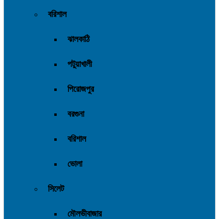
বরিশাল
ঝালকাঠি
পটুয়াখালী
পিরোজপুর
বরগুনা
বরিশাল
ভোলা
সিলেট
মৌলভীবাজার