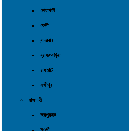
নোয়াখালী
ফেনী
বান্দরবান
ব্রাহ্মণবাড়িয়া
রাঙ্গামাটি
লক্ষীপুর
রাজশাহী
জয়পুরহাট
নওগাঁ