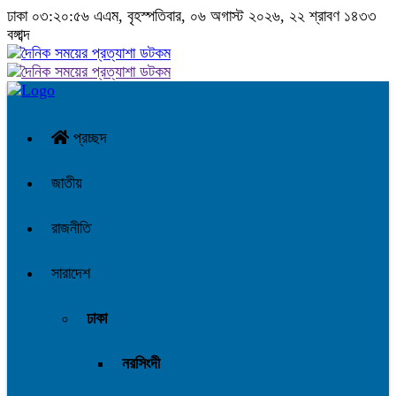
ঢাকা
০৩:২০:৫৭ এএম
, বৃহস্পতিবার, ০৬ অগাস্ট ২০২৬, ২২ শ্রাবণ ১৪৩৩
বঙ্গাব্দ
প্রচ্ছদ
জাতীয়
রাজনীতি
সারাদেশ
ঢাকা
নরসিংদী