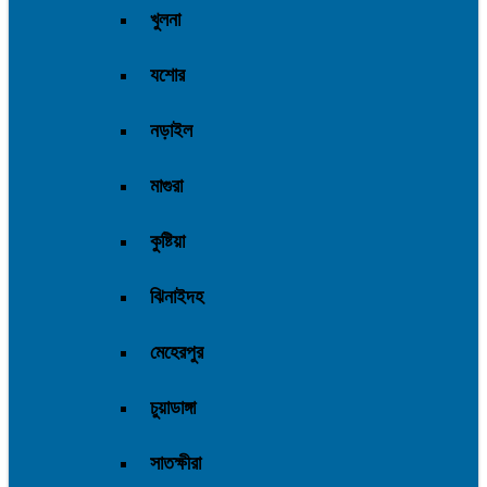
খুলনা
যশোর
নড়াইল
মাগুরা
কুষ্টিয়া
ঝিনাইদহ
মেহেরপুর
চুয়াডাঙ্গা
সাতক্ষীরা