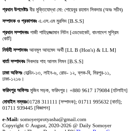
প্রধান উপদেষ্টাঃ
বীর মুক্তিযোদ্ধা মো: শোয়েবুর রহমান সিকদার (অবঃ সচীব)
সম্পাদক ও প্রকাশকঃ
এ.এস.এম মুরসিদ [B.S.S]
প্রধান সম্পাদকঃ
গাজী শাহিদুজ্জামান লিটন [এডভোকেট, বাংলাদেশ সুপ্রিম
কোর্ট]
নির্বাহী সম্পাদকঃ
আনমূল আহমেদ অর্থী [LL B (Hon's) & LL M]
বার্তা সম্পাদকঃ
সিকদার শাহ আলম লিমন [B.S.S]
ঢাকা অফিসঃ
হোল্ডিং-১৩, লাইন-৬, রোড- ১২, ব্লক-বি, মিরপুর-১১,
ঢাকা-১২১৬।
ফরিদপুর অফিসঃ
মুজিব সড়ক, ফরিদপুর। +880 9617 179084 [হটলাইন]
মোবাইল নম্বরঃ
01728 311111 [সম্পাদক]; 01711 995632 [বার্তা];
01711 939445 [বিজ্ঞাপন]
e-Mail:
somoyerprotyasha@gmail.com
Copyright © August, 2020-2026 @ Daily Somoyer