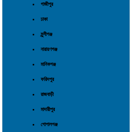
গাজীপুর
ঢাকা
মুন্সীগঞ্জ
নারায়ণগঞ্জ
মানিকগঞ্জ
ফরিদপুর
রাজবাড়ী
মাদারীপুর
গোপালগঞ্জ