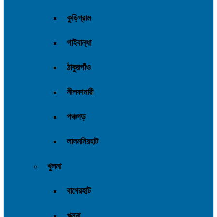
কুড়িগ্রাম
গাইবান্ধা
ঠাকুরগাঁও
নীলফামারী
পঞ্চগড়
লালমনিরহাট
খুলনা
বাগেরহাট
খুলনা