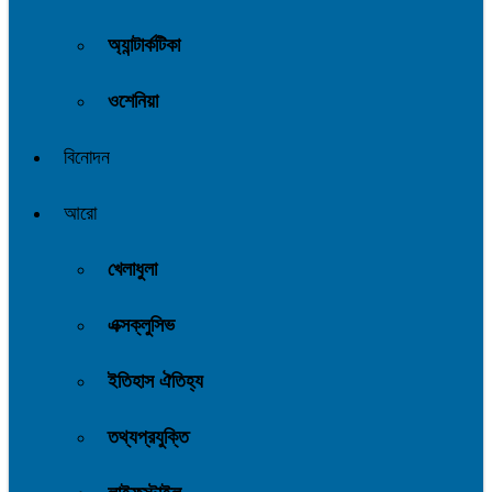
অ্যান্টার্কটিকা
ওশেনিয়া
বিনোদন
আরো
খেলাধুলা
এক্সক্লুসিভ
ইতিহাস ঐতিহ্য
তথ্যপ্রযুক্তি