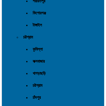
শরীয়তপুর
কিশোরগঞ্জ
টাঙ্গাইল
চট্টগ্রাম
কুমিল্লা
কক্সবাজার
খাগড়াছড়ি
চট্টগ্রাম
চাঁদপুর