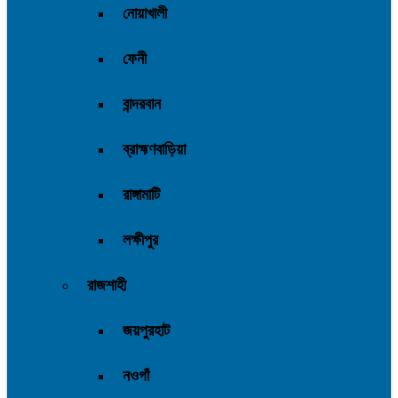
নোয়াখালী
ফেনী
বান্দরবান
ব্রাহ্মণবাড়িয়া
রাঙ্গামাটি
লক্ষীপুর
রাজশাহী
জয়পুরহাট
নওগাঁ