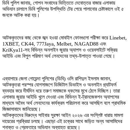
ডিবি পুলিশ জানায়, গোপন সংবাদের ভিত্তিতে দেবোত্তর বাজার এলাকায়
অভিযান চালালে ডিবি পুলিশের উপস্থিতি টের পেয়ে পালানোর চেষ্টাকালে ওই ৫
জনকে আটক করা হয়।
আটককৃতদের কাছ থেকে জব্দ হওয়া মোবাইল ফোনগুলো পরীক্ষা করে Linebet,
1XBET, CK44, 777Jaya, Melbet, NAGAD88 এবং
KriKya11-সহ বিভিন্ন অনলাইন জুয়ার অ্যাপস ও ওয়েবসাইটে সক্রিয়
আইডি এবং বিপুল পরিমাণ অর্থ লেনদেনের তথ্য-উপাত্ত পাওয়া গেছে।
এব্যাপারে জেলা গোয়েন্দা পুলিশের (ডিবি) ওসি রাশিদুল ইসলাম জানান,
আটককৃতরা পরস্পর যোগসাজশে ডিজিটাল ডিভাইস ও অনলাইন প্ল্যাটফর্ম
ব্যবহার করে দীর্ঘদিন ধরে তরুণ সমাজকে ধ্বংসের মুখে ঠেলে দিচ্ছিল। তারা
এলাকায় জুয়ার আইডি খুলে দেওয়া এবং বিভিন্ন ই-ট্রানজেকশন অ্যাপসের
মাধ্যমে অবৈধ অর্থ লেনদেনের কার্যক্রম পরিচালনা করে আসছিল বলে প্রাথমিক
জিজ্ঞাসাবাদে জানিয়েছে।
আটককৃতদের বিরুদ্ধে সাইবার সুরক্ষা আইন ২০২৬ এর সংশ্লিষ্ট ধারায় মামলা
দায়েরের প্রক্রিয়া চলছে। এছাড়া এই চক্রের সাথে জড়িত অন্য আসামিদের
শনাক্ত ও গ্রেফতারে অভিযান অব্যাহত রয়েছে।