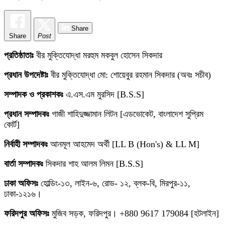
Share
Share
Post
প্রতিষ্ঠাতাঃ
বীর মুক্তিযোদ্ধা মরহুম মকবুল হোসেন সিকদার
প্রধান উপদেষ্টাঃ
বীর মুক্তিযোদ্ধা মো: শোয়েবুর রহমান সিকদার (অবঃ সচীব)
সম্পাদক ও প্রকাশকঃ
এ.এস.এম মুরসিদ [B.S.S]
প্রধান সম্পাদকঃ
গাজী শাহিদুজ্জামান লিটন [এডভোকেট, বাংলাদেশ সুপ্রিম
কোর্ট]
নির্বাহী সম্পাদকঃ
আনমূল আহমেদ অর্থী [LL B (Hon's) & LL M]
বার্তা সম্পাদকঃ
সিকদার শাহ আলম লিমন [B.S.S]
ঢাকা অফিসঃ
হোল্ডিং-১৩, লাইন-৬, রোড- ১২, ব্লক-বি, মিরপুর-১১,
ঢাকা-১২১৬।
ফরিদপুর অফিসঃ
মুজিব সড়ক, ফরিদপুর। +880 9617 179084 [হটলাইন]