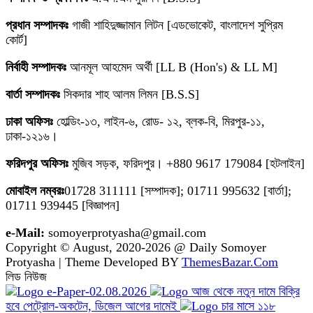
প্রধান সম্পাদকঃ
গাজী শাহিদুজ্জামান লিটন [এডভোকেট, বাংলাদেশ সুপ্রিম
কোর্ট]
নির্বাহী সম্পাদকঃ
আনমূল আহমেদ অর্থী [LL B (Hon's) & LL M]
বার্তা সম্পাদকঃ
সিকদার শাহ আলম লিমন [B.S.S]
ঢাকা অফিসঃ
হোল্ডিং-১৩, লাইন-৬, রোড- ১২, ব্লক-বি, মিরপুর-১১,
ঢাকা-১২১৬।
ফরিদপুর অফিসঃ
মুজিব সড়ক, ফরিদপুর। +880 9617 179084 [হটলাইন]
মোবাইল নম্বরঃ
01728 311111 [সম্পাদক]; 01711 995632 [বার্তা];
01711 939445 [বিজ্ঞাপন]
e-Mail:
somoyerprotyasha@gmail.com
Copyright © August, 2020-2026 @ Daily Somoyer
Protyasha | Theme Developed BY
ThemesBazar.Com
লিড নিউজ
e-Paper-02.08.2026
আজ থেকে নতুন দামে বিক্রি
হবে পেট্রোল-অকটেন, ডিজেল আগের দামেই
চার মাসে ১১৮