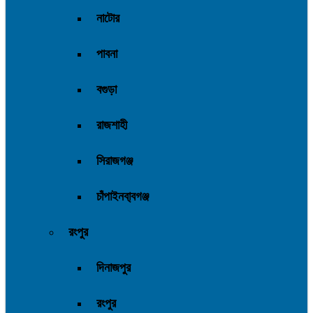
নাটোর
পাবনা
বগুড়া
রাজশাহী
সিরাজগঞ্জ
চাঁপাইনবা্বগঞ্জ
রংপুর
দিনাজপুর
রংপুর