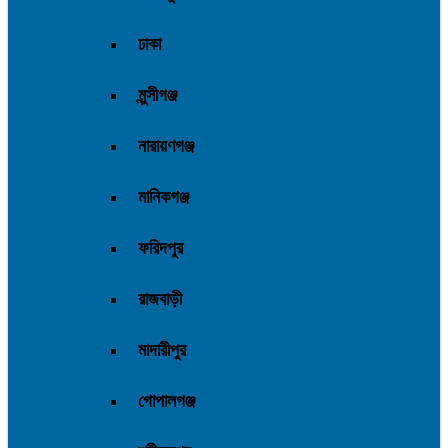
ঢাকা
মুন্সীগঞ্জ
নারায়ণগঞ্জ
মানিকগঞ্জ
ফরিদপুর
রাজবাড়ী
মাদারীপুর
গোপালগঞ্জ