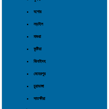
যশোর
নড়াইল
মাগুরা
কুষ্টিয়া
ঝিনাইদহ
মেহেরপুর
চুয়াডাঙ্গা
সাতক্ষীরা