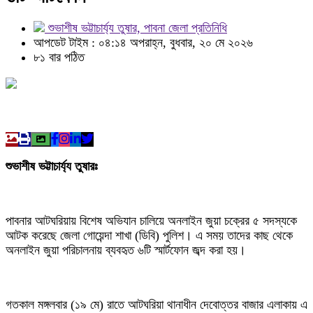
শুভাশীষ ভট্টাচার্য্য তুষার, পাবনা জেলা প্রতিনিধি
আপডেট টাইম : ০৪:১৪ অপরাহ্ন, বুধবার, ২০ মে ২০২৬
৮১ বার পঠিত
শুভাশীষ ভট্টাচার্য্য তুষারঃ
পাবনার আটঘরিয়ায় বিশেষ অভিযান চালিয়ে অনলাইন জুয়া চক্রের ৫ সদস্যকে
আটক করেছে জেলা গোয়েন্দা শাখা (ডিবি) পুলিশ। এ সময় তাদের কাছ থেকে
অনলাইন জুয়া পরিচালনায় ব্যবহৃত ৬টি স্মার্টফোন জব্দ করা হয়।
গতকাল মঙ্গলবার (১৯ মে) রাতে আটঘরিয়া থানাধীন দেবোত্তর বাজার এলাকায় এ