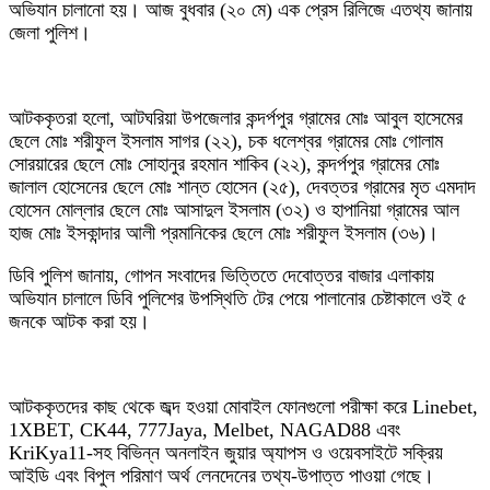
অভিযান চালানো হয়। আজ বুধবার (২০ মে) এক প্রেস রিলিজে এতথ্য জানায়
জেলা পুলিশ।
আটককৃতরা হলো, আটঘরিয়া উপজেলার কন্দর্পপুর গ্রামের মোঃ আবুল হাসেমের
ছেলে মোঃ শরীফুল ইসলাম সাগর (২২), চক ধলেশ্বর গ্রামের মোঃ গোলাম
সোরয়ারের ছেলে মোঃ সোহানুর রহমান শাকিব (২২), কন্দর্পপুর গ্রামের মোঃ
জালাল হোসেনের ছেলে মোঃ শান্ত হোসেন (২৫), দেবত্তর গ্রামের মৃত এমদাদ
হোসেন মোল্লার ছেলে মোঃ আসাদুল ইসলাম (৩২) ও হাপানিয়া গ্রামের আল
হাজ মোঃ ইসকান্দার আলী প্রমানিকের ছেলে মোঃ শরীফুল ইসলাম (৩৬)।
ডিবি পুলিশ জানায়, গোপন সংবাদের ভিত্তিতে দেবোত্তর বাজার এলাকায়
অভিযান চালালে ডিবি পুলিশের উপস্থিতি টের পেয়ে পালানোর চেষ্টাকালে ওই ৫
জনকে আটক করা হয়।
আটককৃতদের কাছ থেকে জব্দ হওয়া মোবাইল ফোনগুলো পরীক্ষা করে Linebet,
1XBET, CK44, 777Jaya, Melbet, NAGAD88 এবং
KriKya11-সহ বিভিন্ন অনলাইন জুয়ার অ্যাপস ও ওয়েবসাইটে সক্রিয়
আইডি এবং বিপুল পরিমাণ অর্থ লেনদেনের তথ্য-উপাত্ত পাওয়া গেছে।