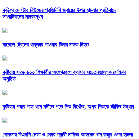
কুড়িগ্রামে স্টার নিউজের প্রতিনিধি জুবায়ের উপর হামলার প্রতিবাদে
সাংবাদিকদের মানববন্ধন
নাচোলে ট্রেনের ধাক্কায় পাওয়ার টিলার চালক নিহত
কুষ্টিয়ায় সাড়ে ৬০০ শিক্ষার্থীর অংশগ্রহণে ক্যান্সার সচেতনতামূলক সেমিনার
অনুষ্ঠিত
কুষ্টিয়ায় পদ্মার পাড় ধসে নদীতে পড়ে শিশু নিখোঁজ, অপর শিশুকে জীবিত উদ্ধার
খোকসায় বিএনপি নেতা ও মেয়র প্রার্থী নাফিজ আহমেদ খান রাজুর ওপর হামলা