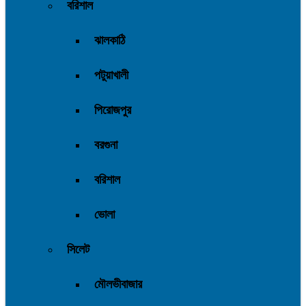
বরিশাল
ঝালকাঠি
পটুয়াখালী
পিরোজপুর
বরগুনা
বরিশাল
ভোলা
সিলেট
মৌলভীবাজার