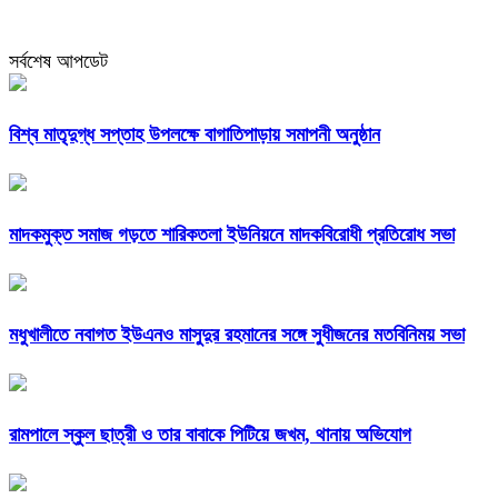
সর্বশেষ আপডেট
বিশ্ব মাতৃদুগ্ধ সপ্তাহ উপলক্ষে বাগাতিপাড়ায় সমাপনী অনুষ্ঠান
মাদকমুক্ত সমাজ গড়তে শারিকতলা ইউনিয়নে মাদকবিরোধী প্রতিরোধ সভা
মধুখালীতে নবাগত ইউএনও মাসুদুর রহমানের সঙ্গে সুধীজনের মতবিনিময় সভা
রামপালে স্কুল ছাত্রী ও তার বাবাকে পিটিয়ে জখম, থানায় অভিযোগ