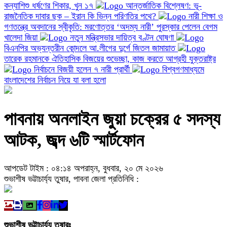
কন্যাশিশু ধর্ষণের শিকার, খুন ১৭
আন্তর্জাতিক বিশ্লেষণ: ভূ-
রাজনৈতিক দাবার ছক – ইরান কি ভিন্ন পরিণতির পথে?
নারী শিক্ষা ও
গণতন্ত্রে অবদানের স্বীকৃতি: মরণোত্তর ‘অদম্য নারী’ পুরস্কার পেলেন বেগম
খালেদা জিয়া
নতুন মন্ত্রিসভার দায়িত্ব বণ্টন ঘোষণা
বিএনপির অভ্যন্তরীন কোন্দলে আ.লীগের দুর্গে জিতল জামায়াত
তারেক রহমানকে ঐতিহাসিক বিজয়ের শুভেচ্ছা, কাজ করতে আগ্রহী যুক্তরাষ্ট্র
নির্বাচনে বিজয়ী হলেন ৭ নারী প্রার্থী
বিশ্বগণমাধ্যমে
বাংলাদেশের নির্বাচন নিয়ে যা বলা হলো
পাবনায় অনলাইন জুয়া চক্রের ৫ সদস্য
আটক, জব্দ ৬টি স্মার্টফোন
আপডেট টাইম : ০৪:১৪ অপরাহ্ন, বুধবার, ২০ মে ২০২৬
শুভাশীষ ভট্টাচার্য্য তুষার, পাবনা জেলা প্রতিনিধি :
শুভাশীষ ভট্টাচার্য্য তুষারঃ