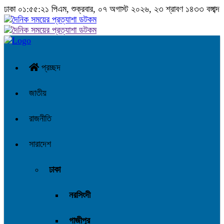
ঢাকা
০১:৫৫:২২ পিএম
, শুক্রবার, ০৭ অগাস্ট ২০২৬, ২৩ শ্রাবণ ১৪৩৩ বঙ্গাব্দ
প্রচ্ছদ
জাতীয়
রাজনীতি
সারাদেশ
ঢাকা
নরসিংদী
গাজীপুর