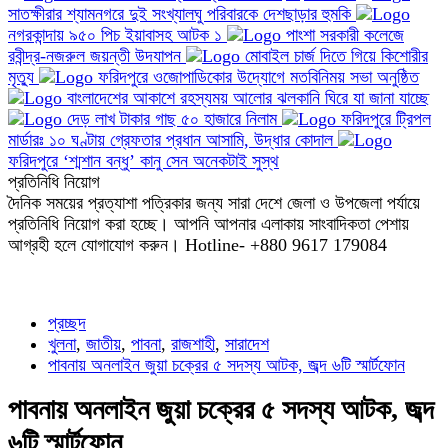
সাতক্ষীরার শ্যামনগরে দুই সংখ্যালঘু পরিবারকে দেশছাড়ার হুমকি
নগরকান্দায় ৯৫০ পিচ ইয়াবাসহ আটক ১
পাংশা সরকারী কলেজে
রবীন্দ্র-নজরুল জয়ন্তী উদযাপন
মোবাইল চার্জ দিতে গিয়ে কিশোরীর
মৃত্যু
ফরিদপুরে ওজোপাডিকোর উদ্যোগে মতবিনিময় সভা অনুষ্ঠিত
বাংলাদেশের আকাশে রহস্যময় আলোর ঝলকানি ঘিরে যা জানা যাচ্ছে
দেড় লাখ টাকার গাছ ৫০ হাজারে নিলাম
ফরিদপুরে ট্রিপল
মার্ডারঃ ১০ ঘণ্টায় গ্রেফতার প্রধান আসামি, উদ্ধার কোদাল
ফরিদপুরে ‘শ্মশান বন্ধু’ কানু সেন অনেকটাই সুস্থ
প্রতিনিধি নিয়োগ
দৈনিক সময়ের প্রত্যাশা পত্রিকার জন্য সারা দেশে জেলা ও উপজেলা পর্যায়ে
প্রতিনিধি নিয়োগ করা হচ্ছে। আপনি আপনার এলাকায় সাংবাদিকতা পেশায়
আগ্রহী হলে যোগাযোগ করুন। Hotline- +880 9617 179084
প্রচ্ছদ
খুলনা
,
জাতীয়
,
পাবনা
,
রাজশাহী
,
সারাদেশ
পাবনায় অনলাইন জুয়া চক্রের ৫ সদস্য আটক, জব্দ ৬টি স্মার্টফোন
পাবনায় অনলাইন জুয়া চক্রের ৫ সদস্য আটক, জব্দ
৬টি স্মার্টফোন