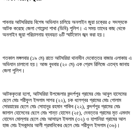
পাবনার আটঘরিয়ায় বিশেষ অভিযান চালিয়ে অনলাইন জুয়া চক্রের ৫ সদস্যকে
আটক করেছে জেলা গোয়েন্দা শাখা (ডিবি) পুলিশ। এ সময় তাদের কাছ থেকে
অনলাইন জুয়া পরিচালনায় ব্যবহৃত ৬টি স্মার্টফোন জব্দ করা হয়।
গতকাল মঙ্গলবার (১৯ মে) রাতে আটঘরিয়া থানাধীন দেবোত্তর বাজার এলাকায় এ
অভিযান চালানো হয়। আজ বুধবার (২০ মে) এক প্রেস রিলিজে এতথ্য জানায়
জেলা পুলিশ।
আটককৃতরা হলো, আটঘরিয়া উপজেলার কন্দর্পপুর গ্রামের মোঃ আবুল হাসেমের
ছেলে মোঃ শরীফুল ইসলাম সাগর (২২), চক ধলেশ্বর গ্রামের মোঃ গোলাম
সোরয়ারের ছেলে মোঃ সোহানুর রহমান শাকিব (২২), কন্দর্পপুর গ্রামের মোঃ
জালাল হোসেনের ছেলে মোঃ শান্ত হোসেন (২৫), দেবত্তর গ্রামের মৃত এমদাদ
হোসেন মোল্লার ছেলে মোঃ আসাদুল ইসলাম (৩২) ও হাপানিয়া গ্রামের আল
হাজ মোঃ ইসকান্দার আলী প্রমানিকের ছেলে মোঃ শরীফুল ইসলাম (৩৬)।