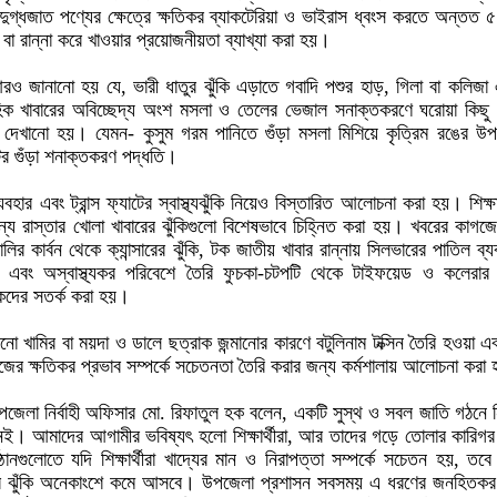
গ্ধজাত পণ্যের ক্ষেত্রে ক্ষতিকর ব্যাকটেরিয়া ও ভাইরাস ধ্বংস করতে অন্তত ৫
ে বা রান্না করে খাওয়ার প্রয়োজনীয়তা ব্যাখ্যা করা হয়।
আরও জানানো হয় যে, ভারী ধাতুর ঝুঁকি এড়াতে গবাদি পশুর হাড়, গিলা বা কলিজা
িক খাবারের অবিচ্ছেদ্য অংশ মসলা ও তেলের ভেজাল সনাক্তকরণে ঘরোয়া কিছু প
 দেখানো হয়। যেমন- কুসুম গরম পানিতে গুঁড়া মসলা মিশিয়ে কৃত্রিম রঙের উপ
টের গুঁড়া শনাক্তকরণ পদ্ধতি।
হার এবং ট্রান্স ফ্যাটের স্বাস্থ্যঝুঁকি নিয়েও বিস্তারিত আলোচনা করা হয়। শিক্ষার
ন্য রাস্তার খোলা খাবারের ঝুঁকিগুলো বিশেষভাবে চিহ্নিত করা হয়। খবরের কাগজে
র কার্বন থেকে ক্যান্সারের ঝুঁকি, টক জাতীয় খাবার রান্নায় সিলভারের পাতিল ব্য
 এবং অস্বাস্থ্যকর পরিবেশে তৈরি ফুচকা-চটপটি থেকে টাইফয়েড ও কলেরার জ
ষকদের সতর্ক করা হয়।
নো খামির বা ময়দা ও ডালে ছত্রাক জন্মানোর কারণে বটুলিনাম টক্সিন তৈরি হওয়া এব
জের ক্ষতিকর প্রভাব সম্পর্কে সচেতনতা তৈরি করার জন্য কর্মশালায় আলোচনা করা
পজেলা নির্বাহী অফিসার মো. রিফাতুল হক বলেন, একটি সুস্থ ও সবল জাতি গঠনে 
নেই। আমাদের আগামীর ভবিষ্যৎ হলো শিক্ষার্থীরা, আর তাদের গড়ে তোলার কারিগ
রতিষ্ঠানগুলোতে যদি শিক্ষার্থীরা খাদ্যের মান ও নিরাপত্তা সম্পর্কে সচেতন হয়, তব
ের ঝুঁকি অনেকাংশে কমে আসবে। উপজেলা প্রশাসন সবসময় এ ধরণের জনহিতকর