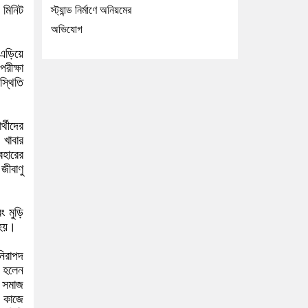
 মিনিট
স্ট্যান্ড নির্মাণে অনিয়মের
অভিযোগ
 এড়িয়ে
রীক্ষা
স্থিতি
্থীদের
 খাবার
বহারের
ীবাণু
ং মুড়ি
 হয়।
নিরাপদ
র হলেন
ে সমাজ
 কাজে