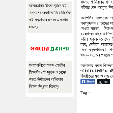
বাংলাদেশ নিরাপদ খাদ্
আলমডাঙ্গার চিৎলা গ্রামে দুই
পরিবার যেন খাদ্যের নি
সন্তানের জননীকে নিয়ে নিখোঁজ
সভাপতির বক্তব্যে প
দুই সন্তানের জনকঃ এলাকায়
পথপ্রদর্শক। তাদের মাধ
চাঞ্চল্য
দেওয়া সম্ভব। নিরাপদ 
ব্যবহারের মাধ্যমে শিক
করি। স্কুল-কলেজের টিফি
করে, সেদিকে আমাদের 
যেতে বদ্ধপরিকর। শিক্ষ
খাদ্য- সচেতন প্রজন্
পলাশবাড়ীতে প্রথম শ্রেণির
কর্মশালায় সকল শিক্ষকক
পারিবারিক নির্দেশিকা 
শিক্ষার্থীর পেট মুচড়ে ও বেঞ্চে
বিজয়ীদের মগ ও লুডু ব
শুইয়ে নির্যাতনের অভিযোগ
Post
Share
শিক্ষক মিথুনের বিরুদ্ধে
Tag :