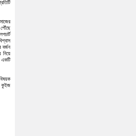
্রতিটি
মাজের
পৌঁছে
পচার্ট
িশ্বাস
 বর্জন
ে নিয়ে
ে একটি
 বিষয়ক
ং কুইজ