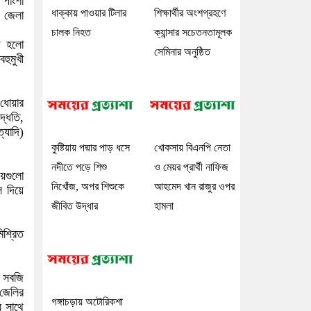
 পাংশা
ধাক্কায় পাওয়ার টিলার
শিক্ষার্থীর অংশগ্রহণে
ী জেলা
চালক নিহত
ক্যান্সার সচেতনতামূলক
্য হলো
সেমিনার অনুষ্ঠিত
হুমুখী
 ধোয়ার
দ্ধতি,
্যাদি)
কুষ্টিয়ায় পদ্মার পাড় ধসে
খোকসায় বিএনপি নেতা
নদীতে পড়ে শিশু
ও মেয়র প্রার্থী নাফিজ
ায়গুলো
নিখোঁজ, অপর শিশুকে
আহমেদ খান রাজুর ওপর
ে দিয়ে
জীবিত উদ্ধার
হামলা
শ্রিত
ত সবজি
জেলির
গঙ্গাচড়ায় অটোরিকশা
র সাথে