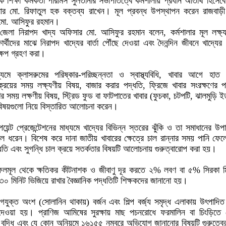
 শিক্ষা কর্মকর্তা পারমিস সুলতানার সভাপতিত্বে কর্মশালায় প্রধান অতিথি হিসেবে
সার মো. রিফাতুল হক বক্তব্য রাখেন। মূল প্রবন্ধ উপস্থাপন করেন রাজবাড়
 মো. আসিফুর রহমান।
ী জেলা নিরাপদ খাদ্য অফিসার মো. আসিফুর রহমান বলেন, কর্মশালার মূল লক্ষ
ষার্থীদের মাঝে নিরাপদ খাদ্যের বার্তা পৌঁছে দেওয়া এবং দৈনন্দিন জীবনে খাদ্যের ব
্ষেপ গ্রহণ করা।
াধ্যমে ক্লাসরুমের পরিষ্কার-পরিচ্ছন্নতা ও স্বাস্থ্যবিধি, খাবার আগে হাত
্রয়ের সময় লক্ষ্যণীয় বিষয়, বাজার করার পদ্ধতি, ফ্রিজে খাবার সংরক্ষণের প
ের সময় লক্ষণীয় বিষয়, স্ট্রিড ফুড বা ফাটপাতের খাবার (ফুচকা, চটপটি, ঝালমুড়ি ইত
 বিষয়গুলো নিয়ে বিস্তারিত আলোচনা করেন।
েন্ট প্রেজেন্টেশনের মাধ্যমে খাদ্যের বিভিন্ন স্তরের ঝুঁকি ও তা সমাধানের উপ
ুলে ধরেন। বিশেষ করে দানা জাতীয় খাবারের ক্ষেত্রে চাল রান্নার সময় পানি ফেল
্ধতি এবং সুগন্ধি চাল ক্রয়ে সতর্কতার বিষয়টি আলোচনায় গুরুত্বারোপ করা হয়।
লমূল থেকে ক্ষতিকর কীটনাশক ও জীবাণু দূর করতে ২% লবণ বা ৫% সিরকা মি
৩০ মিনিট ভিজিয়ে রাখার বৈজ্ঞানিক পদ্ধতিটি শিক্ষকদের জানানো হয়।
াগযুক্ত অংশ (সোলানিন থাকায়) বর্জন এবং শিল্প বর্জ্য সমৃদ্ধ এলাকায় উৎপাদি
 দেওয়া হয়। প্রাণিজ আমিষের সুরক্ষায় মাছ পচনরোধে ফরমালিন বা চিংড়িতে 
 বৃদ্ধি এবং যে কোন অনিয়মে ১৬১৫৫ নম্বরে অভিযোগ জানানোর বিষয়টি গুরুত্বে