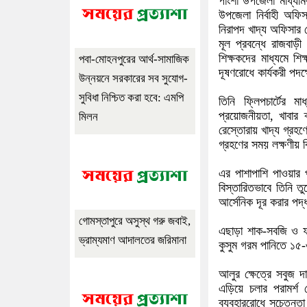
পাংশা উপজেলা মাধ্যমিক
উপজেলা নির্বাহী অফি
নিরাপদ খাদ্য অফিসার
মূল প্রবন্ধে রাজবাড়
শিক্ষকদের মাধ্যমে শিক্
পবা-মোহনপুরের আর্থ-সামাজিক
দূষণরোধে কার্যকরী পদক
উন্নয়নে সরকারের সব সুযোগ-
সুবিধা নিশ্চিত করা হবে: এমপি
তিনি ফ্লিপচার্টের ম
প্রয়োজনীয়তা, খাবার ক
মিলন
রেস্তোরায় খাদ্য গ্রহণ
গ্রহণের সময় লক্ষণীয়
এর পাশাপাশি পাওয়ার পয়
বিস্তারিতভাবে তিনি ত
আর্সেনিক দূর করার পদ
গোমস্তাপুরে অসুস্থ গরু জবাই,
এছাড়া শাক-সবজি ও ফ
ভ্রাম্যমাণ আদালতের জরিমানা
কুসুম গরম পানিতে ১৫-
আলুর ক্ষেত্রে সবুজ দ
এড়িয়ে চলার পরামর্শ
ব্যবহাররোধে সচেতনতা