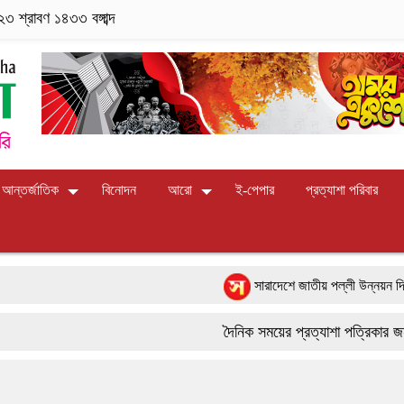
৩ শ্রাবণ ১৪৩৩ বঙ্গাব্দ
আন্তর্জাতিক
বিনোদন
আরো
ই-পেপার
প্রত্যাশা পরিবার
সারাদেশে জাতীয় পল্লী উন্নয়ন দিবস-২০২৬ পাল
পাংশা সরকারী কলেজে রবীন্দ্র-নজরুল জয়ন্তী উদ
দৈনিক সময়ের প্রত্যাশা পত্রিকার জন্য সারা দ
বাংলাদেশের আকাশে রহস্যময় আলোর ঝলকানি ঘিরে
9617 179084
ফরিদপুরে ‘শ্মশান বন্ধু’ কানু সেন অনেকটাই সুস্থ