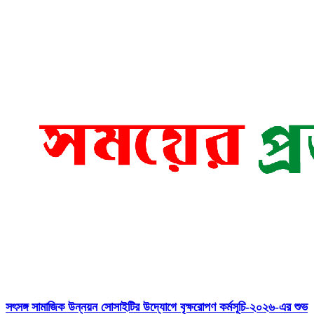
সৎসঙ্গ সামাজিক উন্নয়ন সোসাইটির উদ্যোগে বৃক্ষরোপণ কর্মসূচি-২০২৬-এর শুভ