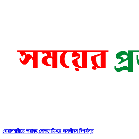
বোয়ালমারীতে ভয়াবহ লোডশেডিংয়ে জনজীবন বিপর্যস্ত