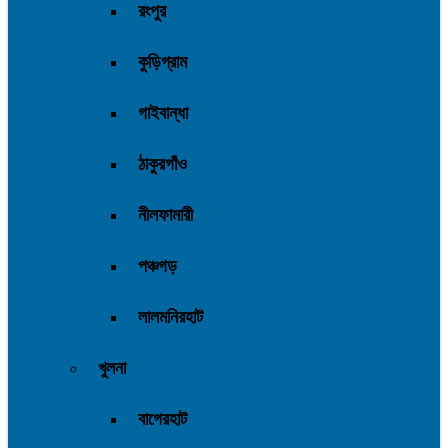
রংপুর
কুড়িগ্রাম
গাইবান্ধা
ঠাকুরগাঁও
নীলফামারী
পঞ্চগড়
লালমনিরহাট
খুলনা
বাগেরহাট