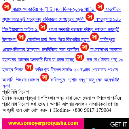
সারাদেশে জাতীয় পল্লী উন্নয়ন দিবস-২০২৬ পালিত
সাতক্ষীরার
শ্যামনগরে দুই সংখ্যালঘু পরিবারকে দেশছাড়ার হুমকি
নগরকান্দায় ৯৫০
পিচ ইয়াবাসহ আটক ১
পাংশা সরকারী কলেজে রবীন্দ্র-নজরুল জয়ন্তী
উদযাপন
মোবাইল চার্জ দিতে গিয়ে কিশোরীর মৃত্যু
ফরিদপুরে
ওজোপাডিকোর উদ্যোগে মতবিনিময় সভা অনুষ্ঠিত
বাংলাদেশের আকাশে
রহস্যময় আলোর ঝলকানি ঘিরে যা জানা যাচ্ছে
দেড় লাখ টাকার গাছ ৫০
হাজারে নিলাম
ফরিদপুরে ট্রিপল মার্ডারঃ ১০ ঘণ্টায় গ্রেফতার প্রধান
আসামি, উদ্ধার কোদাল
ফরিদপুরে ‘শ্মশান বন্ধু’ কানু সেন অনেকটাই
সুস্থ
প্রতিনিধি নিয়োগ
দৈনিক সময়ের প্রত্যাশা পত্রিকার জন্য সারা দেশে জেলা ও উপজেলা পর্যায়ে
প্রতিনিধি নিয়োগ করা হচ্ছে। আপনি আপনার এলাকায় সাংবাদিকতা পেশায়
আগ্রহী হলে যোগাযোগ করুন। Hotline- +880 9617 179084