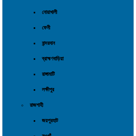
নোয়াখালী
ফেনী
বান্দরবান
ব্রাহ্মণবাড়িয়া
রাঙ্গামাটি
লক্ষীপুর
রাজশাহী
জয়পুরহাট