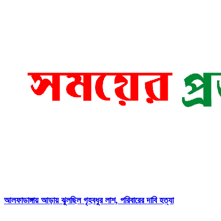
আলফাডাঙ্গায় আড়ায় ঝুলছিল গৃহবধুর লাশ, পরিবারের দাবি হত্যা