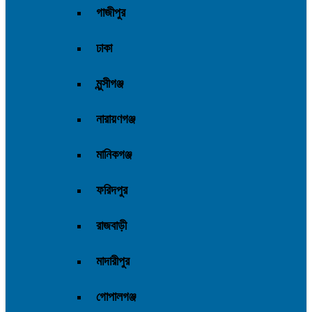
গাজীপুর
ঢাকা
মুন্সীগঞ্জ
নারায়ণগঞ্জ
মানিকগঞ্জ
ফরিদপুর
রাজবাড়ী
মাদারীপুর
গোপালগঞ্জ