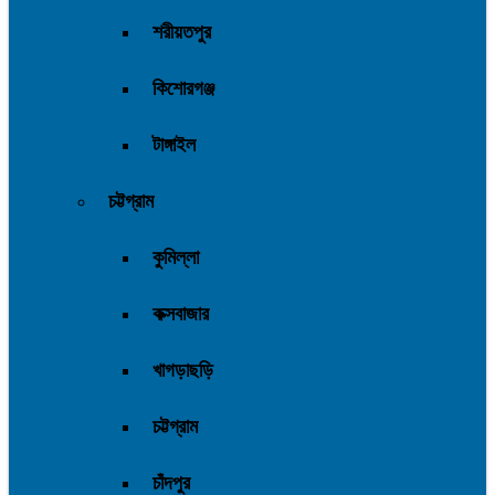
শরীয়তপুর
কিশোরগঞ্জ
টাঙ্গাইল
চট্টগ্রাম
কুমিল্লা
কক্সবাজার
খাগড়াছড়ি
চট্টগ্রাম
চাঁদপুর