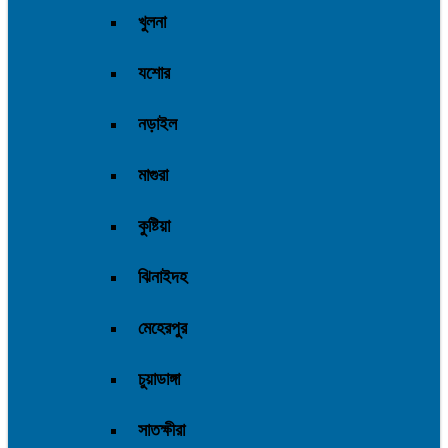
খুলনা
যশোর
নড়াইল
মাগুরা
কুষ্টিয়া
ঝিনাইদহ
মেহেরপুর
চুয়াডাঙ্গা
সাতক্ষীরা