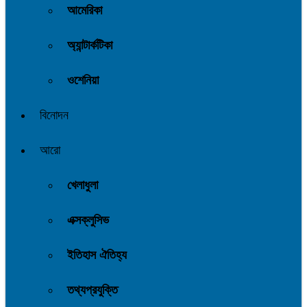
আমেরিকা
অ্যান্টার্কটিকা
ওশেনিয়া
বিনোদন
আরো
খেলাধুলা
এক্সক্লুসিভ
ইতিহাস ঐতিহ্য
তথ্যপ্রযুক্তি