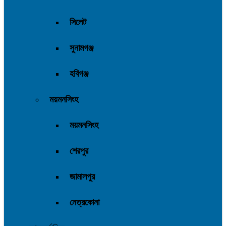
সিলেট
সুনামগঞ্জ
হবিগঞ্জ
ময়মনসিংহ
ময়মনসিংহ
শেরপুর
জামালপুর
নেত্রকোনা