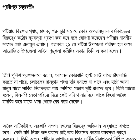
প্রদীপ্ত চক্রবর্তীঃ
পটিয়ায় কিশোর গ্যাং, মাদক, গরু চুরি সহ যে কোন অপরাধমূলক কর্মকাণ্ডের
বিরুদ্ধে কঠোর ব্যবস্থা গ্রহণ করা হবে বলে ঘোষণা করেছেন পটিয়ার মাননীয়
সাংসদ মোঃ এনামুল এনাম। গতকাল ২১ মে পটিয়া উপজেলা পরিষদ হল রুমে
আয়োজিত উপজেলা আইন শৃঙ্খলা কমিটির সভায় তিনি এ কথা বলেন।
তিনি পুলিশ প্রশাসনকে বলেন, আসন্ন কোরবানি হাটে কেউ যাতে চাঁদাবাজি
করতে না পারে, চলাচলের রাস্তায় পশুর হাট বসাতে না পারে এবং হাটে আসা
মানুষ যাতে সার্বিক নিরাপত্তা পায় সেদিকে সজাগ দৃষ্টি রাখতে হবে। তিনি আরো
বলেন, বিএনপি নেতা পরিচয় দিয়ে কেউ যদি থানায় বসে থাকে কিংবা অবৈধ
তদবির করে তাকে থানা থেকে বের করে দেবেন।
অবৈধ মাটিকাটা ও সরকারি সম্পদ দখলের বিরুদ্ধে অভিযান অব্যাহত রাখতে
হবে। কেউ যদি নিয়ম ভঙ্গ করতে চাই তার বিরুদ্ধে কঠোর ব্যবস্থা গ্রহণ
করবেন । তিনি বলেন, পটিয়ার আপামর জনতার সার্বিক নিরাপত্তা নিশ্চিত করতে