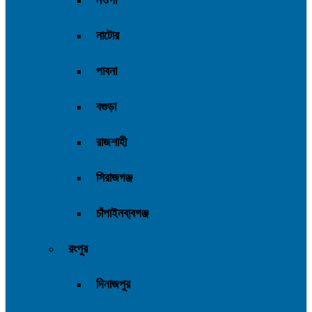
নওগাঁ
নাটোর
পাবনা
বগুড়া
রাজশাহী
সিরাজগঞ্জ
চাঁপাইনবা্বগঞ্জ
রংপুর
দিনাজপুর