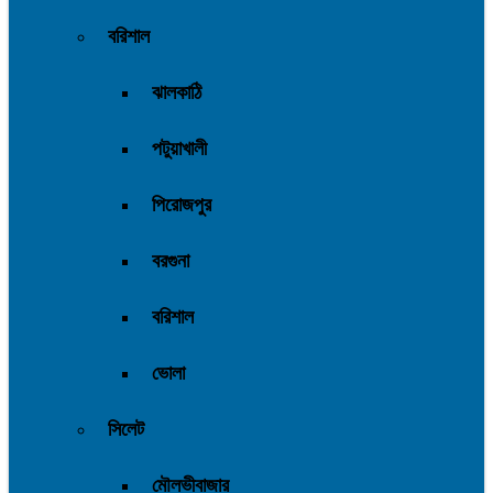
বরিশাল
ঝালকাঠি
পটুয়াখালী
পিরোজপুর
বরগুনা
বরিশাল
ভোলা
সিলেট
মৌলভীবাজার