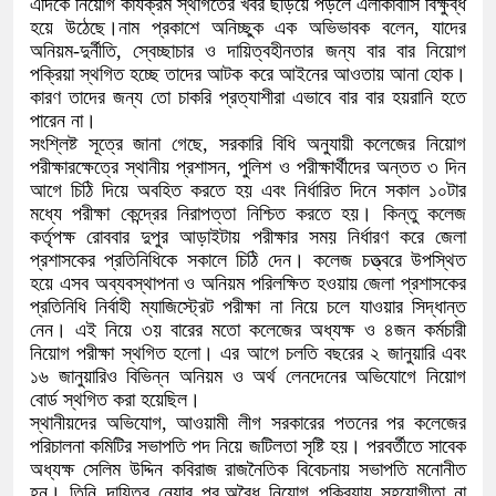
এদিকে নিয়োগ কার্যক্রম স্থগিতের খবর ছড়িয়ে পড়লে এলাকাবাসি বিক্ষুব্ধ
হয়ে উঠেছে।নাম প্রকাশে অনিচ্ছুক এক অভিভাবক বলেন, যাদের
অনিয়ম-দুর্নীতি, স্বেচ্ছাচার ও দায়িত্বহীনতার জন্য বার বার নিয়োগ
পক্রিয়া স্থগিত হচ্ছে তাদের আটক করে আইনের আওতায় আনা হোক।
কারণ তাদের জন্য তো চাকরি প্রত্যাশীরা এভাবে বার বার হয়রানি হতে
পারেন না।
সংশ্লিষ্ট সূত্রে জানা গেছে, সরকারি বিধি অনুযায়ী কলেজের নিয়োগ
পরীক্ষারক্ষেত্রে স্থানীয় প্রশাসন, পুলিশ ও পরীক্ষার্থীদের অন্তত ৩ দিন
আগে চিঠি দিয়ে অবহিত করতে হয় এবং নির্ধারিত দিনে সকাল ১০টার
মধ্যে পরীক্ষা কেন্দ্রের নিরাপত্তা নিশ্চিত করতে হয়। কিন্তু কলেজ
কর্তৃপক্ষ রোববার দুপুর আড়াইটায় পরীক্ষার সময় নির্ধারণ করে জেলা
প্রশাসকের প্রতিনিধিকে সকালে চিঠি দেন। কলেজ চত্ত্বরে উপস্থিত
হয়ে এসব অব্যবস্থাপনা ও অনিয়ম পরিলক্ষিত হওয়ায় জেলা প্রশাসকের
প্রতিনিধি নির্বাহী ম্যাজিস্ট্রেট পরীক্ষা না নিয়ে চলে যাওয়ার সিদ্ধান্ত
নেন। এই নিয়ে ৩য় বারের মতো কলেজের অধ্যক্ষ ও ৪জন কর্মচারী
নিয়োগ পরীক্ষা স্থগিত হলো। এর আগে চলতি বছরের ২ জানুয়ারি এবং
১৬ জানুয়ারিও বিভিন্ন অনিয়ম ও অর্থ লেনদেনের অভিযোগে নিয়োগ
বোর্ড স্থগিত করা হয়েছিল।
স্থানীয়দের অভিযোগ, আওয়ামী লীগ সরকারের পতনের পর কলেজের
পরিচালনা কমিটির সভাপতি পদ নিয়ে জটিলতা সৃষ্টি হয়। পরবর্তীতে সাবেক
অধ্যক্ষ সেলিম উদ্দিন কবিরাজ রাজনৈতিক বিবেচনায় সভাপতি মনোনীত
হন। তিনি দায়িত্ব নেয়ার পর,অবৈধ নিয়োগ পক্রিয়ায় সহযোগীতা না