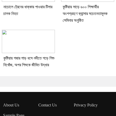
নাচোলে ট্রেনের ধাক্কায় পাওয়ার টিলার
কুষ্টিয়ায় সাড়ে ৬০০ শিক্ষার্থীর
চালক নিহত
অংশগ্রহণে ক্যান্সার সচেতনতামূলক
সেমিনার অনুষ্ঠিত
কুষ্টিয়ায় পদ্মার পাড় ধসে নদীতে পড়ে শিশু
নিখোঁজ, অপর শিশুকে জীবিত উদ্ধার
About Us
Contact Us
Privacy Policy
Sample Page