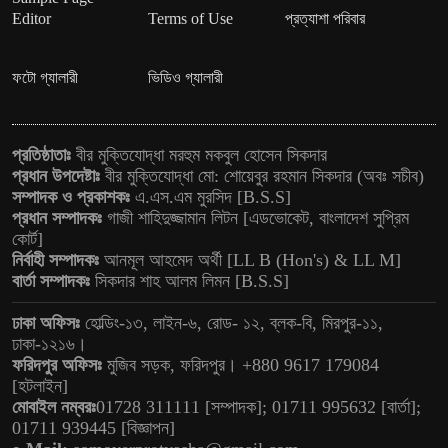
Editor
Terms of Use
প্রত্যাশা পরিবার
ফটো গ্যালারী
ভিডিও গ্যালারী
প্রতিষ্ঠাতাঃ
বীর মুক্তিযোদ্ধা মরহুম মকবুল হোসেন সিকদার
প্রধান উপদেষ্টাঃ
বীর মুক্তিযোদ্ধা মো: শোয়েবুর রহমান সিকদার (অবঃ সচীব)
সম্পাদক ও প্রকাশকঃ
এ.এস.এম মুরসিদ [B.S.S]
প্রধান সম্পাদকঃ
গাজী শাহিদুজ্জামান লিটন [এডভোকেট, বাংলাদেশ সুপ্রিম
কোর্ট]
নির্বাহী সম্পাদকঃ
আনমূল আহমেদ অর্থী [LL B (Hon's) & LL M]
বার্তা সম্পাদকঃ
সিকদার শাহ আলম লিমন [B.S.S]
ঢাকা অফিসঃ
হোল্ডিং-১৩, লাইন-৬, রোড- ১২, ব্লক-বি, মিরপুর-১১,
ঢাকা-১২১৬।
ফরিদপুর অফিসঃ
মুজিব সড়ক, ফরিদপুর। +880 9617 179084
[হটলাইন]
মোবাইল নম্বরঃ
01728 311111 [সম্পাদক]; 01711 995632 [বার্তা];
01711 939445 [বিজ্ঞাপন]