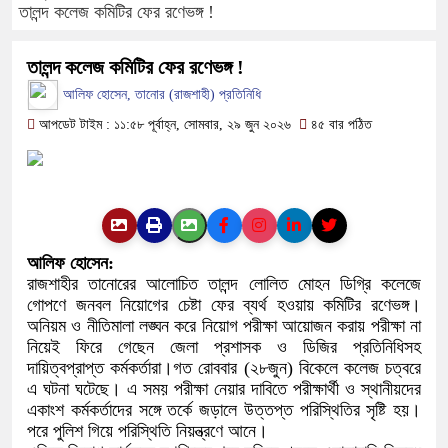
ফরিদপুরে ওজোপাডিকোর উদ্যোগে মতব
তালন্দ কলেজ কমিটির ফের রণেভঙ্গ !
বাংলাদেশের আকাশে রহস্যময় আলোর ঝ
তালন্দ কলেজ কমিটির ফের রণেভঙ্গ !
আলিফ হোসেন, তানোর (রাজশাহী) প্রতিনিধি
দেড় লাখ টাকার গাছ ৫০ হাজারে নিলা
আপডেট টাইম : ১১:৫৮ পূর্বাহ্ন, সোমবার, ২৯ জুন ২০২৬
৪৫ বার পঠিত
ফরিদপুরে ট্রিপল মার্ডারঃ ১০ ঘণ্টায় 
কোদাল
ফরিদপুরে ‘শ্মশান বন্ধু’ কানু সেন অন
আলিফ হোসেন:
রাজশাহীর তানোরের আলোচিত তালন্দ লোলিত মোহন ডিগ্রি কলেজে
গোপণে জনবল নিয়োগের চেষ্টা ফের ব্যর্থ হওয়ায় কমিটির রণেভঙ্গ।
অনিয়ম ও নীতিমালা লঙ্ঘন করে নিয়োগ পরীক্ষা আয়োজন করায় পরীক্ষা না
নিয়েই ফিরে গেছেন জেলা প্রশাসক ও ডিজির প্রতিনিধিসহ
দায়িত্বপ্রাপ্ত কর্মকর্তারা।গত রোববার (২৮জুন) বিকেলে কলেজ চত্বরে
এ ঘটনা ঘটেছে। এ সময় পরীক্ষা নেয়ার দাবিতে পরীক্ষার্থী ও স্থানীয়দের
একাংশ কর্মকর্তাদের সঙ্গে তর্কে জড়ালে উত্তপ্ত পরিস্থিতির সৃষ্টি হয়।
পরে পুলিশ গিয়ে পরিস্থিতি নিয়ন্ত্রণে আনে।