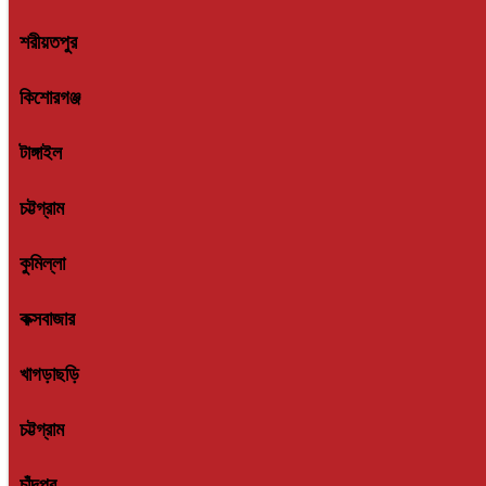
শরীয়তপুর
কিশোরগঞ্জ
টাঙ্গাইল
চট্টগ্রাম
কুমিল্লা
কক্সবাজার
খাগড়াছড়ি
চট্টগ্রাম
চাঁদপুর