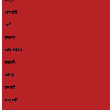
নোয়াখালী
ফেনী
বান্দরবান
ব্রাহ্মণবাড়িয়া
রাঙ্গামাটি
লক্ষীপুর
রাজশাহী
জয়পুরহাট