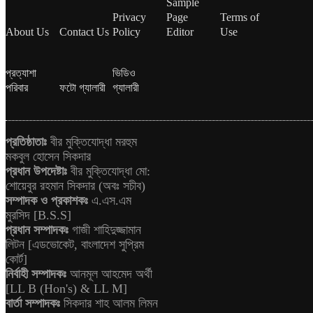
Sample
Privacy
Page
Terms of
About Us
Contact Us
Policy
Editor
Use
প্রত্যাশা
ভিডিও
পরিবার
ফটো গ্যালারী
গ্যালারী
প্রতিষ্ঠাতাঃ
বীর মুক্তিযোদ্ধা মরহুম
মকবুল হোসেন সিকদার
প্রধান উপদেষ্টাঃ
বীর মুক্তিযোদ্ধা মো:
শোয়েবুর রহমান সিকদার (অবঃ সচীব)
সম্পাদক ও প্রকাশকঃ
এ.এস.এম
মুরসিদ [B.S.S]
প্রধান সম্পাদকঃ
গাজী শাহিদুজ্জামান
লিটন [এডভোকেট, বাংলাদেশ সুপ্রিম
কোর্ট]
নির্বাহী সম্পাদকঃ
আনমূল আহমেদ অর্থী
[LL B (Hon's) & LL M]
বার্তা সম্পাদকঃ
সিকদার শাহ আলম লিমন