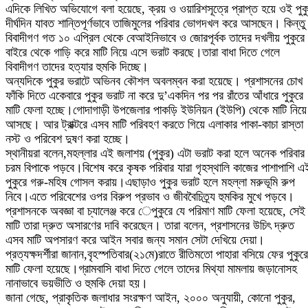
এদিকে লিখিত অভিযোগে বলা হয়েছে, ক্রয় ও ওয়ারিশসূত্রে প্রাপ্ত হয়ে ওই পুক
দীর্ঘদিন যাবত শান্তিপূর্ণভাবে তাজিমুলের পরিবার ভোগদখল করে আসছেন। কিন্তু
বিবাদীগণ গত ১০ এপ্রিল থেকে বেআইনিভাবে ও জোরপূর্বক তাদের দখলীয় পুকুরে
বাইরে থেকে গাড়ি করে মাটি নিয়ে এসে ভরাট করছে।তারা বাধা দিতে গেলে
বিবাদীগণ তাদের হত্যার হুমকি দিচ্ছে।
অন্যদিকে পুকুর ভরাটে অভিনব কৌশল অবলম্বন করা হয়েছে। প্রশাসনের চোখ
ফাঁকি দিতে একেবারে পুকুর ভরাট না করে দু’একদিন পর পর রাঁতের আঁধারে পুকুরে
মাটি ফেলা হচ্ছে।গোদাগাড়ী উপজেলার পাকড়ি ইউনিয়ন (ইউপি) থেকে মাটি নিয়ে
আসছে। আর ট্রাক্টরে এসব মাটি পরিবহণ করতে গিয়ে এলাকার পাকা-কাচা রাস্তা
নস্ট ও পরিবেশ দুষণ করা হচ্ছে।
স্থানীয়রা বলেন,মহল্লার এই জলাশয় (পুকুর) এটা ভরাট করা হলে অনেক পরিবার
চরম বিপাকে পড়বে।বিশেষ করে কৃষক পরিবার যারা গৃহস্থালি কাজের পাশাপাশি এ
পুকুরে গরু-মহিষ গোসল করায়।এছাড়াও পুকুর ভরাট হলে মহল্লা মরুভূমি রুপ
নিবে।এতে পরিবেশের ওপর বিরুপ প্রভাব ও জীববৈচিত্র্য হুমকির মুখে পড়বে।
প্রশাসনকে অবজ্ঞা বা চ্যালেঞ্জ করে েপুকুরে যে পরিমাণ মাটি ফেলা হয়েছে, সেই
মাটি তারা দ্রুত অসারণের দাবি করেছেন। তারা বলেন, প্রশাসনের উচিৎ দ্রুত
এসব মাটি অপসারণ করে আইন সবার জন্য সমান সেটা দেখিয়ে দেয়া।
প্রত্যক্ষদর্শীরা জানান,বৃহস্পতিবার(২১মে)রাতে রীতিমতো পাহারা বসিয়ে ফের পুকুরে
মাটি ফেলা হয়েছে।গ্রামবাসি বাধা দিতে গেলে তাদের মিথ্যা মামলায় জড়ানোসহ
নানাভাবে ভয়ভীতি ও হুমকি দেয়া হয়।
জানা গেছে, প্রাকৃতিক জলাধার সংরক্ষণ আইন, ২০০০ অনুযায়ী, কোনো পুকুর,