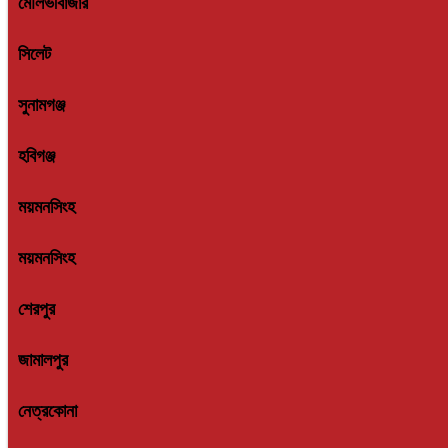
মৌলভীবাজার
সিলেট
সুনামগঞ্জ
হবিগঞ্জ
ময়মনসিংহ
ময়মনসিংহ
শেরপুর
জামালপুর
নেত্রকোনা