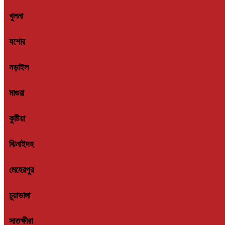
খুলনা
যশোর
নড়াইল
মাগুরা
কুষ্টিয়া
ঝিনাইদহ
মেহেরপুর
চুয়াডাঙ্গা
সাতক্ষীরা