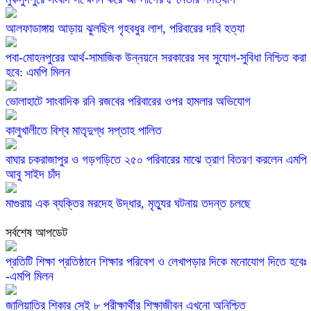
আলফাডাঙ্গায় আড়ায় ঝুলছিল গৃহবধুর লাশ, পরিবারের দাবি হত্যা
পবা-মোহনপুরের আর্থ-সামাজিক উন্নয়নে সরকারের সব সুযোগ-সুবিধা নিশ্চিত করা
হবে: এমপি মিলন
ভোলাহাটে সাংবাদিক রনি রজবের পরিবারের ওপর হামলার অভিযোগ
কালুখালীতে বিশ্ব মাতৃদুগ্ধ সপ্তাহ পালিত
বাঘার চকরাজাপুর ও গড়গড়িতে ২৫০ পরিবারের মাঝে ত্রাণ বিতরণ করলেন এমপি
আবু সাইদ চাঁদ
মাগুরায় এক ব্যক্তির মরদেহ উদ্ধার, মৃত্যুর ঘটনায় তদন্ত চলছে
সর্বশেষ আপডেট
প্রতিটি শিক্ষা প্রতিষ্ঠানে শিক্ষার পরিবেশ ও লেখাপড়ার দিকে মনোযোগ দিতে হবেঃ
-এমপি মিলন
জালিয়াতির শিকার সেই ৮ পরীক্ষার্থীর শিক্ষাজীবন এখনো অনিশ্চিত