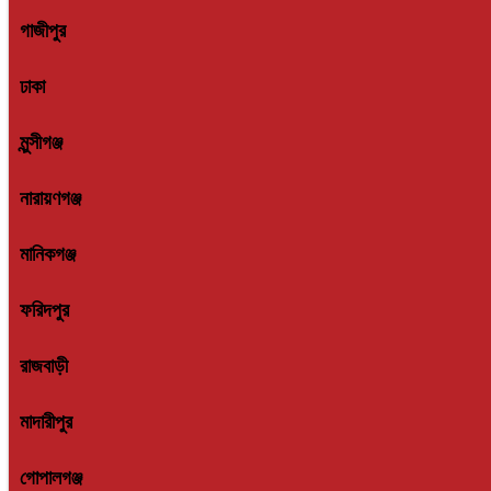
গাজীপুর
ঢাকা
মুন্সীগঞ্জ
নারায়ণগঞ্জ
মানিকগঞ্জ
ফরিদপুর
রাজবাড়ী
মাদারীপুর
গোপালগঞ্জ