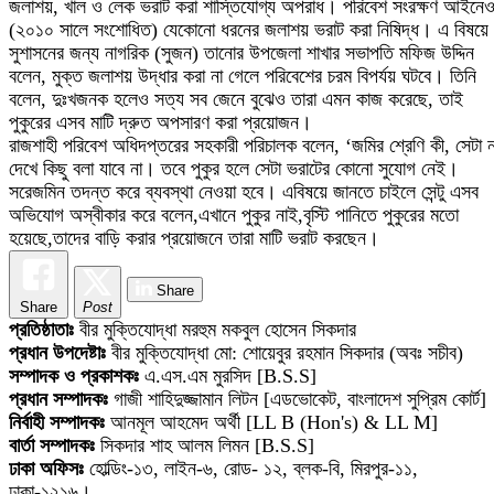
জলাশয়, খাল ও লেক ভরাট করা শাস্তিযোগ্য অপরাধ। পরিবেশ সংরক্ষণ আইনে
(২০১০ সালে সংশোধিত) যেকোনো ধরনের জলাশয় ভরাট করা নিষিদ্ধ। এ বিষয়ে
সুশাসনের জন্য নাগরিক (সুজন) তানোর উপজেলা শাখার সভাপতি মফিজ উদ্দিন
বলেন, মুক্ত জলাশয় উদ্ধার করা না গেলে পরিবেশের চরম বিপর্যয় ঘটবে। তিনি
বলেন, দুঃখজনক হলেও সত্য সব জেনে বুঝেও তারা এমন কাজ করেছে, তাই
পুকুরের এসব মাটি দ্রুত অপসারণ করা প্রয়োজন।
রাজশাহী পরিবেশ অধিদপ্তরের সহকারী পরিচালক বলেন, ‘জমির শ্রেণি কী, সেটা ন
দেখে কিছু বলা যাবে না। তবে পুকুর হলে সেটা ভরাটের কোনো সুযোগ নেই।
সরেজমিন তদন্ত করে ব্যবস্থা নেওয়া হবে। এবিষয়ে জানতে চাইলে সেন্টু এসব
অভিযোগ অস্বীকার করে বলেন,এখানে পুকুর নাই,বৃস্টি পানিতে পুকুরের মতো
হয়েছে,তাদের বাড়ি করার প্রয়োজনে তারা মাটি ভরাট করছেন।
Share
Share
Post
প্রতিষ্ঠাতাঃ
বীর মুক্তিযোদ্ধা মরহুম মকবুল হোসেন সিকদার
প্রধান উপদেষ্টাঃ
বীর মুক্তিযোদ্ধা মো: শোয়েবুর রহমান সিকদার (অবঃ সচীব)
সম্পাদক ও প্রকাশকঃ
এ.এস.এম মুরসিদ [B.S.S]
প্রধান সম্পাদকঃ
গাজী শাহিদুজ্জামান লিটন [এডভোকেট, বাংলাদেশ সুপ্রিম কোর্ট]
নির্বাহী সম্পাদকঃ
আনমূল আহমেদ অর্থী [LL B (Hon's) & LL M]
বার্তা সম্পাদকঃ
সিকদার শাহ আলম লিমন [B.S.S]
ঢাকা অফিসঃ
হোল্ডিং-১৩, লাইন-৬, রোড- ১২, ব্লক-বি, মিরপুর-১১,
ঢাকা-১২১৬।