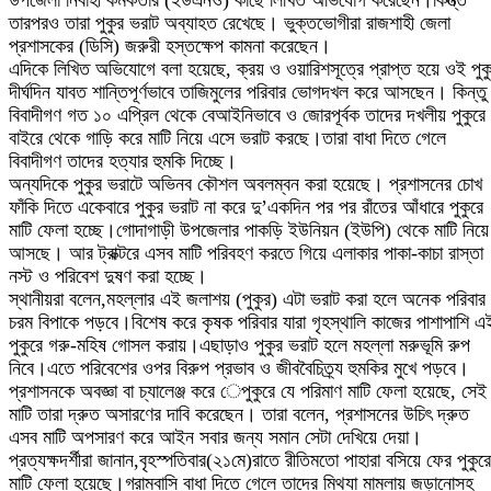
উপজেলা নির্বাহী কর্মকর্তার (ইউএনও) কাছে লিখিত অভিযোগ করেছেন।কিন্ত্ত
তারপরও তারা পুকুর ভরাট অব্যাহত রেখেছে। ভুক্তভোগীরা রাজশাহী জেলা
প্রশাসকের (ডিসি) জরুরী হস্তক্ষেপ কামনা করেছেন।
এদিকে লিখিত অভিযোগে বলা হয়েছে, ক্রয় ও ওয়ারিশসূত্রে প্রাপ্ত হয়ে ওই পুক
দীর্ঘদিন যাবত শান্তিপূর্ণভাবে তাজিমুলের পরিবার ভোগদখল করে আসছেন। কিন্তু
বিবাদীগণ গত ১০ এপ্রিল থেকে বেআইনিভাবে ও জোরপূর্বক তাদের দখলীয় পুকুরে
বাইরে থেকে গাড়ি করে মাটি নিয়ে এসে ভরাট করছে।তারা বাধা দিতে গেলে
বিবাদীগণ তাদের হত্যার হুমকি দিচ্ছে।
অন্যদিকে পুকুর ভরাটে অভিনব কৌশল অবলম্বন করা হয়েছে। প্রশাসনের চোখ
ফাঁকি দিতে একেবারে পুকুর ভরাট না করে দু’একদিন পর পর রাঁতের আঁধারে পুকুরে
মাটি ফেলা হচ্ছে।গোদাগাড়ী উপজেলার পাকড়ি ইউনিয়ন (ইউপি) থেকে মাটি নিয়ে
আসছে। আর ট্রাক্টরে এসব মাটি পরিবহণ করতে গিয়ে এলাকার পাকা-কাচা রাস্তা
নস্ট ও পরিবেশ দুষণ করা হচ্ছে।
স্থানীয়রা বলেন,মহল্লার এই জলাশয় (পুকুর) এটা ভরাট করা হলে অনেক পরিবার
চরম বিপাকে পড়বে।বিশেষ করে কৃষক পরিবার যারা গৃহস্থালি কাজের পাশাপাশি এ
পুকুরে গরু-মহিষ গোসল করায়।এছাড়াও পুকুর ভরাট হলে মহল্লা মরুভূমি রুপ
নিবে।এতে পরিবেশের ওপর বিরুপ প্রভাব ও জীববৈচিত্র্য হুমকির মুখে পড়বে।
প্রশাসনকে অবজ্ঞা বা চ্যালেঞ্জ করে েপুকুরে যে পরিমাণ মাটি ফেলা হয়েছে, সেই
মাটি তারা দ্রুত অসারণের দাবি করেছেন। তারা বলেন, প্রশাসনের উচিৎ দ্রুত
এসব মাটি অপসারণ করে আইন সবার জন্য সমান সেটা দেখিয়ে দেয়া।
প্রত্যক্ষদর্শীরা জানান,বৃহস্পতিবার(২১মে)রাতে রীতিমতো পাহারা বসিয়ে ফের পুকুরে
মাটি ফেলা হয়েছে।গ্রামবাসি বাধা দিতে গেলে তাদের মিথ্যা মামলায় জড়ানোসহ