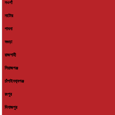
নওগাঁ
নাটোর
পাবনা
বগুড়া
রাজশাহী
সিরাজগঞ্জ
চাঁপাইনবা্বগঞ্জ
রংপুর
দিনাজপুর