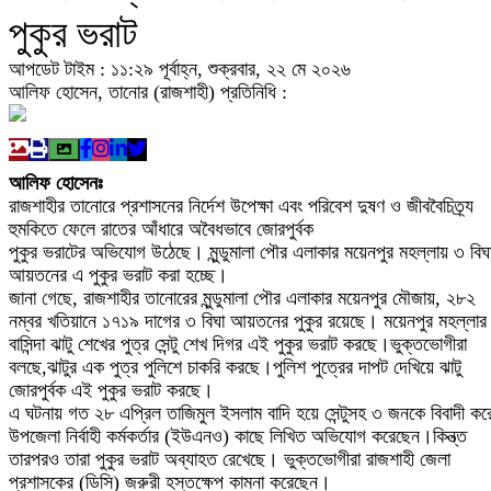
পুকুর ভরাট
আপডেট টাইম : ১১:২৯ পূর্বাহ্ন, শুক্রবার, ২২ মে ২০২৬
আলিফ হোসেন, তানোর (রাজশাহী) প্রতিনিধি :
আলিফ হোসেনঃ
রাজশাহীর তানোরে প্রশাসনের নির্দেশ উপেক্ষা এবং পরিবেশ দুষণ ও জীববৈচিত্র্য
হুমকিতে ফেলে রাতের আঁধারে অবৈধভাবে জোরপুর্বক
পুকুর ভরাটের অভিযোগ উঠেছে। মুন্ডুমালা পৌর এলাকার ময়েনপুর মহল্লায় ৩ বিঘ
আয়তনের এ পুকুর ভরাট করা হচ্ছে।
জানা গেছে, রাজশাহীর তানোরের মুন্ডুমালা পৌর এলাকার ময়েনপুর মৌজায়, ২৮২
নম্বর খতিয়ানে ১৭১৯ দাগের ৩ বিঘা আয়তনের পুকুর রয়েছে। ময়েনপুর মহল্লার
বাসিন্দা ঝাটু শেখের পুত্র সেন্টু শেখ দিগর এই পুকুর ভরাট করছে।ভুক্তভোগীরা
বলছে,ঝাটুর এক পুত্র পুলিশে চাকরি করছে।পুলিশ পুত্রের দাপট দেখিয়ে ঝাটু
জোরপুর্বক এই পুকুর ভরাট করছে।
এ ঘটনায় গত ২৮ এপ্রিল তাজিমুল ইসলাম বাদি হয়ে সেন্টুসহ ৩ জনকে বিবাদী কর
উপজেলা নির্বাহী কর্মকর্তার (ইউএনও) কাছে লিখিত অভিযোগ করেছেন।কিন্ত্ত
তারপরও তারা পুকুর ভরাট অব্যাহত রেখেছে। ভুক্তভোগীরা রাজশাহী জেলা
প্রশাসকের (ডিসি) জরুরী হস্তক্ষেপ কামনা করেছেন।