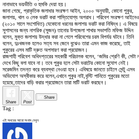
নানাভাবে ভয়ভীতি ও হুমকি দেয়া হয়।
জানা গেছে, প্রাকৃতিক জলাধার সংরক্ষণ আইন, ২০০০ অনুযায়ী, কোনো পুকুর,
জলাশয়, খাল ও লেক ভরাট করা শাস্তিযোগ্য অপরাধ। পরিবেশ সংরক্ষণ আইনে
(২০১০ সালে সংশোধিত) যেকোনো ধরনের জলাশয় ভরাট করা নিষিদ্ধ। এ বিষয়ে
সুশাসনের জন্য নাগরিক (সুজন) তানোর উপজেলা শাখার সভাপতি মফিজ উদ্দিন
বলেন, মুক্ত জলাশয় উদ্ধার করা না গেলে পরিবেশের চরম বিপর্যয় ঘটবে। তিনি
বলেন, দুঃখজনক হলেও সত্য সব জেনে বুঝেও তারা এমন কাজ করেছে, তাই
পুকুরের এসব মাটি দ্রুত অপসারণ করা প্রয়োজন।
রাজশাহী পরিবেশ অধিদপ্তরের সহকারী পরিচালক বলেন, ‘জমির শ্রেণি কী, সেটা ন
দেখে কিছু বলা যাবে না। তবে পুকুর হলে সেটা ভরাটের কোনো সুযোগ নেই।
সরেজমিন তদন্ত করে ব্যবস্থা নেওয়া হবে। এবিষয়ে জানতে চাইলে সেন্টু এসব
অভিযোগ অস্বীকার করে বলেন,এখানে পুকুর নাই,বৃস্টি পানিতে পুকুরের মতো
হয়েছে,তাদের বাড়ি করার প্রয়োজনে তারা মাটি ভরাট করছেন।
Share
Share
Post
Tag :
এই অথরের আরো সংবাদ দেখুন