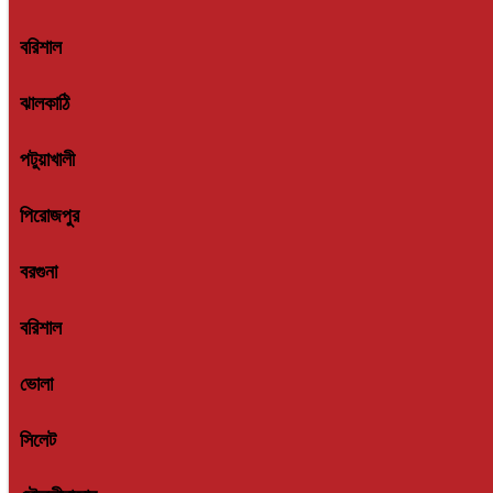
বরিশাল
ঝালকাঠি
পটুয়াখালী
পিরোজপুর
বরগুনা
বরিশাল
ভোলা
সিলেট