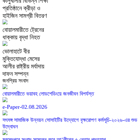
কালুখালীর বিভিন্ন শিক্ষা
প্রতিষ্ঠানে ক্রীড়া ও
হাইজিন সামগ্রী বিতরণ
বোয়ালমারীতে ট্রেনের
ধাক্কায় বৃদ্ধা নিহত
ভোলাহাটে বীর
মুক্তিযোদ্ধা মেসের
আলীর রাষ্ট্রীয় মর্যাদায়
দাফন সম্পন্ন
জনপ্রিয় সংবাদ
বোয়ালমারীতে ভয়াবহ লোডশেডিংয়ে জনজীবন বিপর্যস্ত
e-Paper-02.08.2026
সৎসঙ্গ সামাজিক উন্নয়ন সোসাইটির উদ্যোগে বৃক্ষরোপণ কর্মসূচি-২০২৬-এর শুভ
উদ্বোধন
মুকসুদপুরে সংবাদ সম্মেলন করে আ’লীগের ৫ নেতার পদত্যাগ