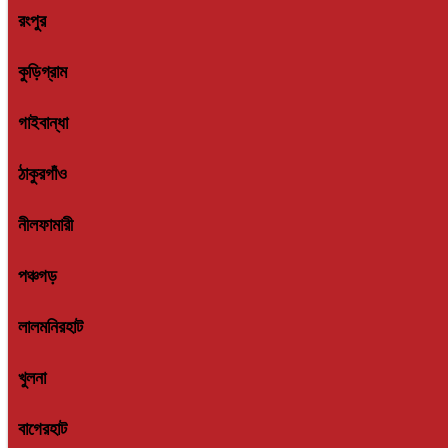
রংপুর
কুড়িগ্রাম
গাইবান্ধা
ঠাকুরগাঁও
নীলফামারী
পঞ্চগড়
লালমনিরহাট
খুলনা
বাগেরহাট