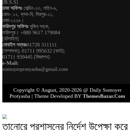
[B.S.S]
ঢাকা অফিসঃ
হোল্ডিং-১৩, লাইন-৬,
রোড- ১২, ব্লক-বি, মিরপুর-১১,
ঢাকা-১২১৬।
ফরিদপুর অফিসঃ
মুজিব সড়ক,
ফরিদপুর। +880 9617 179084
[হটলাইন]
মোবাইল নম্বরঃ
01728 311111
[সম্পাদক]; 01711 995632 [বার্তা];
01711 939445 [বিজ্ঞাপন]
e-Mail:
somoyerprotyasha@gmail.com
Copyright © August, 2020-2026 @ Daily Somoyer
Protyasha | Theme Developed BY
ThemesBazar.Com
তানোরে প্রশাসনের নির্দেশ উপেক্ষা করে