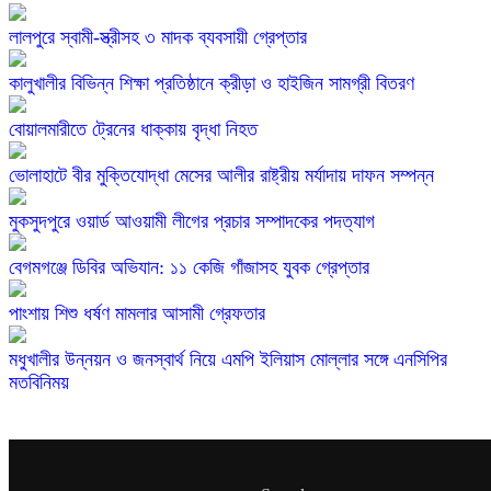
লালপুরে স্বামী-স্ত্রীসহ ৩ মাদক ব্যবসায়ী গ্রেপ্তার
কালুখালীর বিভিন্ন শিক্ষা প্রতিষ্ঠানে ক্রীড়া ও হাইজিন সামগ্রী বিতরণ
বোয়ালমারীতে ট্রেনের ধাক্কায় বৃদ্ধা নিহত
ভোলাহাটে বীর মুক্তিযোদ্ধা মেসের আলীর রাষ্ট্রীয় মর্যাদায় দাফন সম্পন্ন
মুকসুদপুরে ওয়ার্ড আওয়ামী লীগের প্রচার সম্পাদকের পদত্যাগ
বেগমগঞ্জে ডিবির অভিযান: ১১ কেজি গাঁজাসহ যুবক গ্রেপ্তার
পাংশায় শিশু ধর্ষণ মামলার আসামী গ্রেফতার
মধুখালীর উন্নয়ন ও জনস্বার্থ নিয়ে এমপি ইলিয়াস মোল্লার সঙ্গে এনসিপির
মতবিনিময়