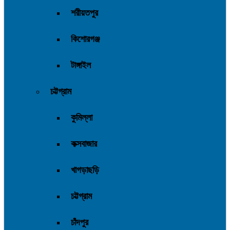
শরীয়তপুর
কিশোরগঞ্জ
টাঙ্গাইল
চট্টগ্রাম
কুমিল্লা
কক্সবাজার
খাগড়াছড়ি
চট্টগ্রাম
চাঁদপুর