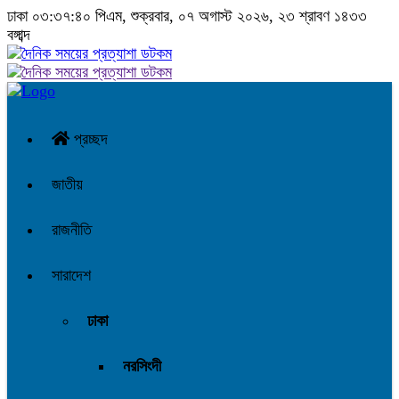
ঢাকা
০৩:৩৭:৪১ পিএম
, শুক্রবার, ০৭ অগাস্ট ২০২৬, ২৩ শ্রাবণ ১৪৩৩
বঙ্গাব্দ
প্রচ্ছদ
জাতীয়
রাজনীতি
সারাদেশ
ঢাকা
নরসিংদী