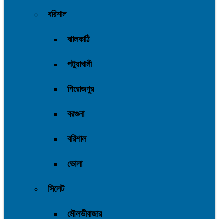
বরিশাল
ঝালকাঠি
পটুয়াখালী
পিরোজপুর
বরগুনা
বরিশাল
ভোলা
সিলেট
মৌলভীবাজার