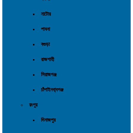
নাটোর
পাবনা
বগুড়া
রাজশাহী
সিরাজগঞ্জ
চাঁপাইনবা্বগঞ্জ
রংপুর
দিনাজপুর