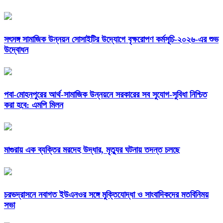
সৎসঙ্গ সামাজিক উন্নয়ন সোসাইটির উদ্যোগে বৃক্ষরোপণ কর্মসূচি-২০২৬-এর শুভ
উদ্বোধন
পবা-মোহনপুরের আর্থ-সামাজিক উন্নয়নে সরকারের সব সুযোগ-সুবিধা নিশ্চিত
করা হবে: এমপি মিলন
মাগুরায় এক ব্যক্তির মরদেহ উদ্ধার, মৃত্যুর ঘটনায় তদন্ত চলছে
চরভদ্রাসনে নবাগত ইউএনওর সঙ্গে মুক্তিযোদ্ধা ও সাংবাদিকদের মতবিনিময়
সভা