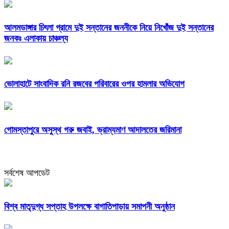
আলমডাঙ্গার চিৎলা গ্রামে দুই সন্তানের জননীকে নিয়ে নিখোঁজ দুই সন্তানের
জনকঃ এলাকায় চাঞ্চল্য
ভোলাহাটে সাংবাদিক রনি রজবের পরিবারের ওপর হামলার অভিযোগ
গোমস্তাপুরে অসুস্থ গরু জবাই, ভ্রাম্যমাণ আদালতের জরিমানা
সর্বশেষ আপডেট
বিশ্ব মাতৃদুগ্ধ সপ্তাহ উপলক্ষে বাগাতিপাড়ায় সমাপনী অনুষ্ঠান