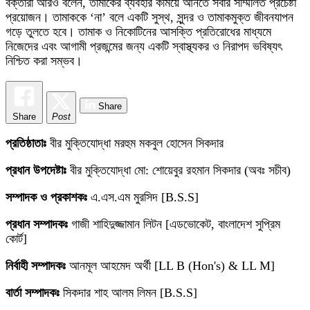
বক্তারা আরও বলেন, তামাকের ব্যবহার কমিয়ে আনতে সবার সম্মিলিত প্রচেষ্টা
প্রয়োজন। তামাককে ‘না’ বলে একটি সুস্থ, সুন্দর ও তামাকমুক্ত জীবনযাপন
গড়ে তুলতে হবে। তামাক ও নিকোটিনের আসক্তি প্রতিরোধের মাধ্যমে
নিজেদের এবং আগামী প্রজন্মের জন্য একটি স্বাস্থ্যকর ও নিরাপদ ভবিষ্যৎ
নিশ্চিত করা সম্ভব।
Share
Share
Post
প্রতিষ্ঠাতাঃ
বীর মুক্তিযোদ্ধা মরহুম মকবুল হোসেন সিকদার
প্রধান উপদেষ্টাঃ
বীর মুক্তিযোদ্ধা মো: শোয়েবুর রহমান সিকদার (অবঃ সচীব)
সম্পাদক ও প্রকাশকঃ
এ.এস.এম মুরসিদ [B.S.S]
প্রধান সম্পাদকঃ
গাজী শাহিদুজ্জামান লিটন [এডভোকেট, বাংলাদেশ সুপ্রিম
কোর্ট]
নির্বাহী সম্পাদকঃ
আনমূল আহমেদ অর্থী [LL B (Hon's) & LL M]
বার্তা সম্পাদকঃ
সিকদার শাহ আলম লিমন [B.S.S]