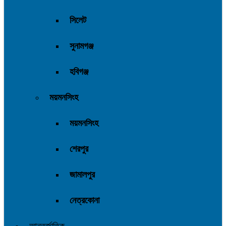
সিলেট
সুনামগঞ্জ
হবিগঞ্জ
ময়মনসিংহ
ময়মনসিংহ
শেরপুর
জামালপুর
নেত্রকোনা