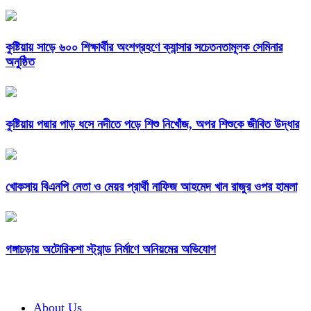
কুষ্টিয়ায় সাড়ে ৬০০ শিক্ষার্থীর অংশগ্রহণে ক্যান্সার সচেতনতামূলক সেমিনার
অনুষ্ঠিত
কুষ্টিয়ায় পদ্মার পাড় ধসে নদীতে পড়ে শিশু নিখোঁজ, অপর শিশুকে জীবিত উদ্ধার
খোকসায় বিএনপি নেতা ও মেয়র প্রার্থী নাফিজ আহমেদ খান রাজুর ওপর হামলা
গঙ্গাচড়ায় অটোরিকশা স্ট্যান্ড নির্মাণে অনিয়মের অভিযোগ
About Us