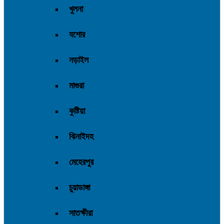
খুলনা
যশোর
নড়াইল
মাগুরা
কুষ্টিয়া
ঝিনাইদহ
মেহেরপুর
চুয়াডাঙ্গা
সাতক্ষীরা