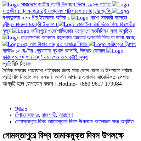
সারাদেশে জাতীয় পল্লী উন্নয়ন দিবস-২০২৬ পালিত
সাতক্ষীরার শ্যামনগরে দুই সংখ্যালঘু পরিবারকে দেশছাড়ার হুমকি
নগরকান্দায় ৯৫০ পিচ ইয়াবাসহ আটক ১
পাংশা সরকারী কলেজে
রবীন্দ্র-নজরুল জয়ন্তী উদযাপন
মোবাইল চার্জ দিতে গিয়ে কিশোরীর
মৃত্যু
ফরিদপুরে ওজোপাডিকোর উদ্যোগে মতবিনিময় সভা অনুষ্ঠিত
বাংলাদেশের আকাশে রহস্যময় আলোর ঝলকানি ঘিরে যা জানা যাচ্ছে
দেড় লাখ টাকার গাছ ৫০ হাজারে নিলাম
ফরিদপুরে ট্রিপল
মার্ডারঃ ১০ ঘণ্টায় গ্রেফতার প্রধান আসামি, উদ্ধার কোদাল
ফরিদপুরে ‘শ্মশান বন্ধু’ কানু সেন অনেকটাই সুস্থ
প্রতিনিধি নিয়োগ
দৈনিক সময়ের প্রত্যাশা পত্রিকার জন্য সারা দেশে জেলা ও উপজেলা পর্যায়ে
প্রতিনিধি নিয়োগ করা হচ্ছে। আপনি আপনার এলাকায় সাংবাদিকতা পেশায়
আগ্রহী হলে যোগাযোগ করুন। Hotline- +880 9617 179084
প্রচ্ছদ
চাঁপাইনবা্বগঞ্জ
,
রাজশাহী
,
সারাদেশ
গোমস্তাপুরে বিশ্ব তামাকমুক্ত দিবস উপলক্ষে আলোচনা সভা অনুষ্ঠিত
গোমস্তাপুরে বিশ্ব তামাকমুক্ত দিবস উপলক্ষে