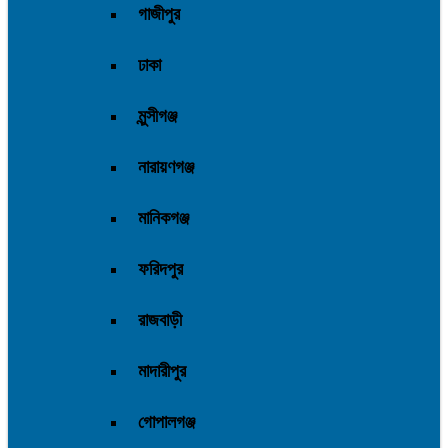
গাজীপুর
ঢাকা
মুন্সীগঞ্জ
নারায়ণগঞ্জ
মানিকগঞ্জ
ফরিদপুর
রাজবাড়ী
মাদারীপুর
গোপালগঞ্জ