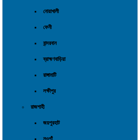
নোয়াখালী
ফেনী
বান্দরবান
ব্রাহ্মণবাড়িয়া
রাঙ্গামাটি
লক্ষীপুর
রাজশাহী
জয়পুরহাট
নওগাঁ