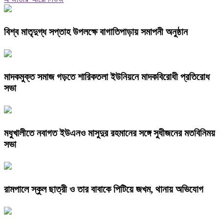
বিশ্ব মাতৃদুগ্ধ সপ্তাহ উপলক্ষে বাগাতিপাড়ায় সমাপনী অনুষ্ঠান
মাদকমুক্ত সমাজ গড়তে শারিকতলা ইউনিয়নে মাদকবিরোধী প্রতিরোধ
সভা
মধুখালীতে নবাগত ইউএনও মাসুদুর রহমানের সঙ্গে সুধীজনের মতবিনিময়
সভা
রামপালে স্কুল ছাত্রী ও তার বাবাকে পিটিয়ে জখম, থানায় অভিযোগ