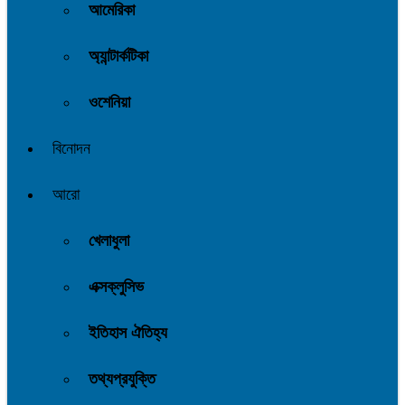
আমেরিকা
অ্যান্টার্কটিকা
ওশেনিয়া
বিনোদন
আরো
খেলাধুলা
এক্সক্লুসিভ
ইতিহাস ঐতিহ্য
তথ্যপ্রযুক্তি