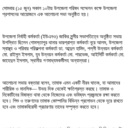
সোমবার (১৫ জুন) সকাল ১০টায় উপজেলা পরিষদ সম্মেলন কক্ষে উপজেলা
প্রশাসনের আয়োজনে এক আলোচনা সভা অনুষ্ঠিত হয়।
উপজেলা নির্বাহী কর্মকর্তা (ইউএনও) জাকির মুন্সীর সভাপতিত্বে অনুষ্ঠিত সভায়
উপস্থিত ছিলেন গোমস্তাপুর থানার ভারপ্রাপ্ত কর্মকর্তা নূরে আলম, উপজেলা
স্বাস্থ্য ও পরিবার পরিকল্পনা কর্মকর্তা ডা. আব্দুল হামিদ, পল্লী উন্নয়ন কর্মকর্তা
মো. রাইসুল ইসলাম, যুব উন্নয়ন কর্মকর্তা মো. পারভেজ, আইসিটি কর্মকর্তা মো.
জাহেদুল ইসলাম, স্থানীয় গণমাধ্যমকর্মীসহ অন্যান্যরা।
আলোচনা সভায় বক্তারা বলেন, তামাক এমন একটি নীরব ঘাতক, যা আমাদের
শারীরিক ও মানসিক— উভয় দিক থেকেই ক্ষতিগ্রস্ত করছে। তামাক ও
নিকোটিনের বিষাক্ত থাবা থেকে নিজেদের এবং ভবিষ্যৎ প্রজন্মকে রক্ষা করতে
হবে। শিশু ও তরুণদের তামাক কোম্পানির বিভিন্ন প্রলোভন থেকে দূরে রাখতে
হবে এবং তামাকবিরোধী প্রচারণায় তাদের সম্পৃক্ত করতে হবে।