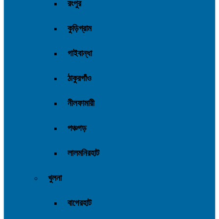
রংপুর
কুড়িগ্রাম
গাইবান্ধা
ঠাকুরগাঁও
নীলফামারী
পঞ্চগড়
লালমনিরহাট
খুলনা
বাগেরহাট