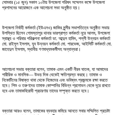
সোমবার (১৫ জুন) সকাল ১০টায় উপজেলা পরিষদ সম্মেলন কক্ষে উপজেলা
প্রশাসনের আয়োজনে এক আলোচনা সভা অনুষ্ঠিত হয়।
উপজেলা নির্বাহী কর্মকর্তা (ইউএনও) জাকির মুন্সীর সভাপতিত্বে অনুষ্ঠিত সভায়
উপস্থিত ছিলেন গোমস্তাপুর থানার ভারপ্রাপ্ত কর্মকর্তা নূরে আলম, উপজেলা
স্বাস্থ্য ও পরিবার পরিকল্পনা কর্মকর্তা ডা. আব্দুল হামিদ, পল্লী উন্নয়ন কর্মকর্তা
মো. রাইসুল ইসলাম, যুব উন্নয়ন কর্মকর্তা মো. পারভেজ, আইসিটি কর্মকর্তা মো.
জাহেদুল ইসলাম, স্থানীয় গণমাধ্যমকর্মীসহ অন্যান্যরা।
আলোচনা সভায় বক্তারা বলেন, তামাক এমন একটি নীরব ঘাতক, যা আমাদের
শারীরিক ও মানসিক— উভয় দিক থেকেই ক্ষতিগ্রস্ত করছে। তামাক ও
নিকোটিনের বিষাক্ত থাবা থেকে নিজেদের এবং ভবিষ্যৎ প্রজন্মকে রক্ষা করতে
হবে। শিশু ও তরুণদের তামাক কোম্পানির বিভিন্ন প্রলোভন থেকে দূরে রাখতে
হবে এবং তামাকবিরোধী প্রচারণায় তাদের সম্পৃক্ত করতে হবে।
বক্তারা আরও বলেন, তামাকের ব্যবহার কমিয়ে আনতে সবার সম্মিলিত প্রচেষ্টা