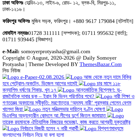
ঢাকা অফিসঃ
হোল্ডিং-১৩, লাইন-৬, রোড- ১২, ব্লক-বি, মিরপুর-১১,
ঢাকা-১২১৬।
ফরিদপুর অফিসঃ
মুজিব সড়ক, ফরিদপুর। +880 9617 179084 [হটলাইন]
মোবাইল নম্বরঃ
01728 311111 [সম্পাদক]; 01711 995632 [বার্তা];
01711 939445 [বিজ্ঞাপন]
e-Mail:
somoyerprotyasha@gmail.com
Copyright © August, 2020-2026 @ Daily Somoyer
Protyasha | Theme Developed BY
ThemesBazar.Com
লিড নিউজ
e-Paper-02.08.2026
আজ থেকে নতুন দামে বিক্রি
হবে পেট্রোল-অকটেন, ডিজেল আগের দামেই
চার মাসে ১১৮
কন্যাশিশু ধর্ষণের শিকার, খুন ১৭
আন্তর্জাতিক বিশ্লেষণ: ভূ-
রাজনৈতিক দাবার ছক – ইরান কি ভিন্ন পরিণতির পথে?
নারী শিক্ষা ও
গণতন্ত্রে অবদানের স্বীকৃতি: মরণোত্তর ‘অদম্য নারী’ পুরস্কার পেলেন বেগম
খালেদা জিয়া
নতুন মন্ত্রিসভার দায়িত্ব বণ্টন ঘোষণা
বিএনপির অভ্যন্তরীন কোন্দলে আ.লীগের দুর্গে জিতল জামায়াত
তারেক রহমানকে ঐতিহাসিক বিজয়ের শুভেচ্ছা, কাজ করতে আগ্রহী যুক্তরাষ্ট্র
নির্বাচনে বিজয়ী হলেন ৭ নারী প্রার্থী
বিশ্বগণমাধ্যমে
বাংলাদেশের নির্বাচন নিয়ে যা বলা হলো