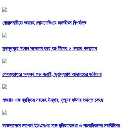
বোয়ালমারীতে ভয়াবহ লোডশেডিংয়ে জনজীবন বিপর্যস্ত
মুকসুদপুরে সংবাদ সম্মেলন করে আ’লীগের ৫ নেতার পদত্যাগ
গোমস্তাপুরে অসুস্থ গরু জবাই, ভ্রাম্যমাণ আদালতের জরিমানা
মাগুরায় এক ব্যক্তির মরদেহ উদ্ধার, মৃত্যুর ঘটনায় তদন্ত চলছে
চরভদ্রাসনে নবাগত ইউএনওর সঙ্গে মুক্তিযোদ্ধা ও সাংবাদিকদের মতবিনিময়