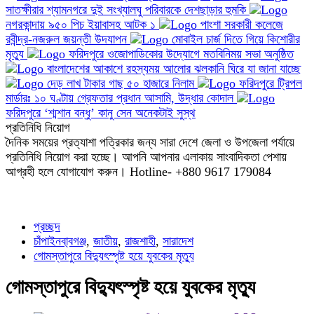
সাতক্ষীরার শ্যামনগরে দুই সংখ্যালঘু পরিবারকে দেশছাড়ার হুমকি
নগরকান্দায় ৯৫০ পিচ ইয়াবাসহ আটক ১
পাংশা সরকারী কলেজে
রবীন্দ্র-নজরুল জয়ন্তী উদযাপন
মোবাইল চার্জ দিতে গিয়ে কিশোরীর
মৃত্যু
ফরিদপুরে ওজোপাডিকোর উদ্যোগে মতবিনিময় সভা অনুষ্ঠিত
বাংলাদেশের আকাশে রহস্যময় আলোর ঝলকানি ঘিরে যা জানা যাচ্ছে
দেড় লাখ টাকার গাছ ৫০ হাজারে নিলাম
ফরিদপুরে ট্রিপল
মার্ডারঃ ১০ ঘণ্টায় গ্রেফতার প্রধান আসামি, উদ্ধার কোদাল
ফরিদপুরে ‘শ্মশান বন্ধু’ কানু সেন অনেকটাই সুস্থ
প্রতিনিধি নিয়োগ
দৈনিক সময়ের প্রত্যাশা পত্রিকার জন্য সারা দেশে জেলা ও উপজেলা পর্যায়ে
প্রতিনিধি নিয়োগ করা হচ্ছে। আপনি আপনার এলাকায় সাংবাদিকতা পেশায়
আগ্রহী হলে যোগাযোগ করুন। Hotline- +880 9617 179084
প্রচ্ছদ
চাঁপাইনবা্বগঞ্জ
,
জাতীয়
,
রাজশাহী
,
সারাদেশ
গোমস্তাপুরে বিদ্যুৎস্পৃষ্ট হয়ে যুবকের মৃত্যু
গোমস্তাপুরে বিদ্যুৎস্পৃষ্ট হয়ে যুবকের মৃত্যু