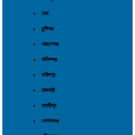
ঢাকা
মুন্সীগঞ্জ
নারায়ণগঞ্জ
মানিকগঞ্জ
ফরিদপুর
রাজবাড়ী
মাদারীপুর
গোপালগঞ্জ