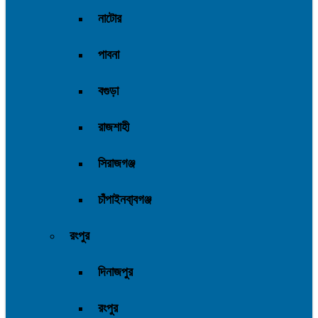
নাটোর
পাবনা
বগুড়া
রাজশাহী
সিরাজগঞ্জ
চাঁপাইনবা্বগঞ্জ
রংপুর
দিনাজপুর
রংপুর