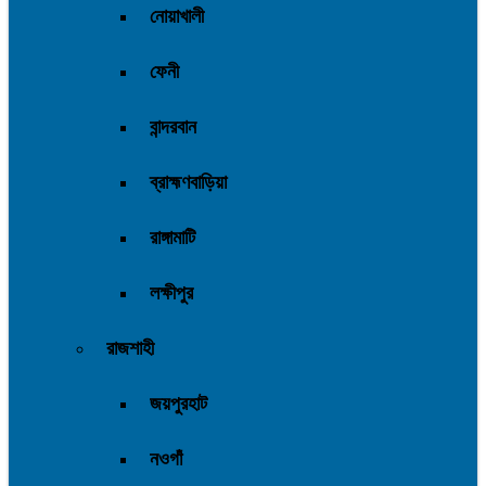
নোয়াখালী
ফেনী
বান্দরবান
ব্রাহ্মণবাড়িয়া
রাঙ্গামাটি
লক্ষীপুর
রাজশাহী
জয়পুরহাট
নওগাঁ