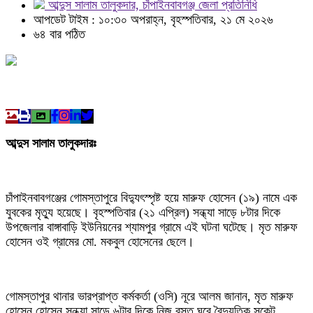
আব্দুস সালাম তালুকদার, চাঁপাইনবাবগঞ্জ জেলা প্রতিনিধি
আপডেট টাইম : ১০:৩০ অপরাহ্ন, বৃহস্পতিবার, ২১ মে ২০২৬
৬৪ বার পঠিত
আব্দুস সালাম তালুকদারঃ
চাঁপাইনবাবগঞ্জের গোমস্তাপুরে বিদ্যুৎস্পৃষ্ট হয়ে মারুফ হোসেন (১৯) নামে এক
যুবকের মৃত্যু হয়েছে। বৃহস্পতিবার (২১ এপ্রিল) সন্ধ্যা সাড়ে ৮টার দিকে
উপজেলার বাঙ্গাবাড়ি ইউনিয়নের শ্যামপুর গ্রামে এই ঘটনা ঘটেছে। মৃত মারুফ
হোসেন ওই গ্রামের মো. মকবুল হোসেনের ছেলে।
গোমস্তাপুর থানার ভারপ্রাপ্ত কর্মকর্তা (ওসি) নূরে আলম জানান, মৃত মারুফ
হোসেন হোসেন সন্ধ্যা সাড়ে ৬টার দিকে নিজ বসত ঘরে বৈদ্যুতিক সকেট