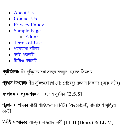
About Us
Contact Us
Privacy Policy
Sample Page
Editor
Terms of Use
প্রত্যাশা পরিবার
ফটো গ্যালারী
ভিডিও গ্যালারী
প্রতিষ্ঠাতাঃ
বীর মুক্তিযোদ্ধা মরহুম মকবুল হোসেন সিকদার
প্রধান উপদেষ্টাঃ
বীর মুক্তিযোদ্ধা মো: শোয়েবুর রহমান সিকদার (অবঃ সচীব)
সম্পাদক ও প্রকাশকঃ
এ.এস.এম মুরসিদ [B.S.S]
প্রধান সম্পাদকঃ
গাজী শাহিদুজ্জামান লিটন [এডভোকেট, বাংলাদেশ সুপ্রিম
কোর্ট]
নির্বাহী সম্পাদকঃ
আনমূল আহমেদ অর্থী [LL B (Hon's) & LL M]