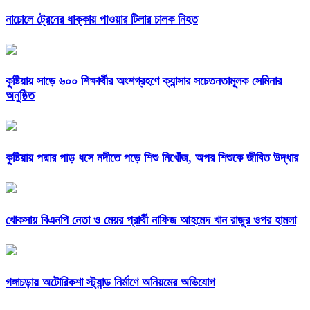
নাচোলে ট্রেনের ধাক্কায় পাওয়ার টিলার চালক নিহত
কুষ্টিয়ায় সাড়ে ৬০০ শিক্ষার্থীর অংশগ্রহণে ক্যান্সার সচেতনতামূলক সেমিনার
অনুষ্ঠিত
কুষ্টিয়ায় পদ্মার পাড় ধসে নদীতে পড়ে শিশু নিখোঁজ, অপর শিশুকে জীবিত উদ্ধার
খোকসায় বিএনপি নেতা ও মেয়র প্রার্থী নাফিজ আহমেদ খান রাজুর ওপর হামলা
গঙ্গাচড়ায় অটোরিকশা স্ট্যান্ড নির্মাণে অনিয়মের অভিযোগ