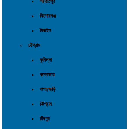
শরীয়তপুর
কিশোরগঞ্জ
টাঙ্গাইল
চট্টগ্রাম
কুমিল্লা
কক্সবাজার
খাগড়াছড়ি
চট্টগ্রাম
চাঁদপুর