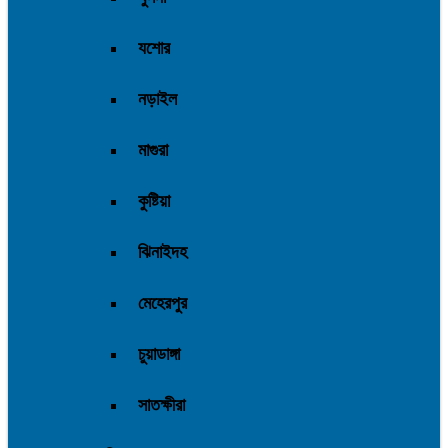
যশোর
নড়াইল
মাগুরা
কুষ্টিয়া
ঝিনাইদহ
মেহেরপুর
চুয়াডাঙ্গা
সাতক্ষীরা