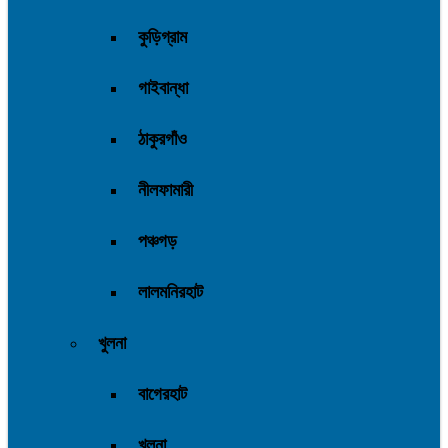
কুড়িগ্রাম
গাইবান্ধা
ঠাকুরগাঁও
নীলফামারী
পঞ্চগড়
লালমনিরহাট
খুলনা
বাগেরহাট
খুলনা