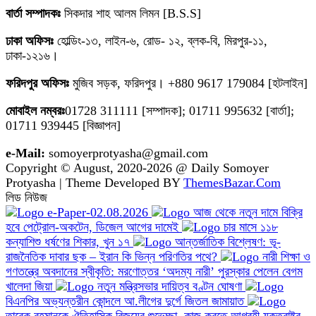
বার্তা সম্পাদকঃ
সিকদার শাহ আলম লিমন [B.S.S]
ঢাকা অফিসঃ
হোল্ডিং-১৩, লাইন-৬, রোড- ১২, ব্লক-বি, মিরপুর-১১,
ঢাকা-১২১৬।
ফরিদপুর অফিসঃ
মুজিব সড়ক, ফরিদপুর। +880 9617 179084 [হটলাইন]
মোবাইল নম্বরঃ
01728 311111 [সম্পাদক]; 01711 995632 [বার্তা];
01711 939445 [বিজ্ঞাপন]
e-Mail:
somoyerprotyasha@gmail.com
Copyright © August, 2020-2026 @ Daily Somoyer
Protyasha | Theme Developed BY
ThemesBazar.Com
লিড নিউজ
e-Paper-02.08.2026
আজ থেকে নতুন দামে বিক্রি
হবে পেট্রোল-অকটেন, ডিজেল আগের দামেই
চার মাসে ১১৮
কন্যাশিশু ধর্ষণের শিকার, খুন ১৭
আন্তর্জাতিক বিশ্লেষণ: ভূ-
রাজনৈতিক দাবার ছক – ইরান কি ভিন্ন পরিণতির পথে?
নারী শিক্ষা ও
গণতন্ত্রে অবদানের স্বীকৃতি: মরণোত্তর ‘অদম্য নারী’ পুরস্কার পেলেন বেগম
খালেদা জিয়া
নতুন মন্ত্রিসভার দায়িত্ব বণ্টন ঘোষণা
বিএনপির অভ্যন্তরীন কোন্দলে আ.লীগের দুর্গে জিতল জামায়াত