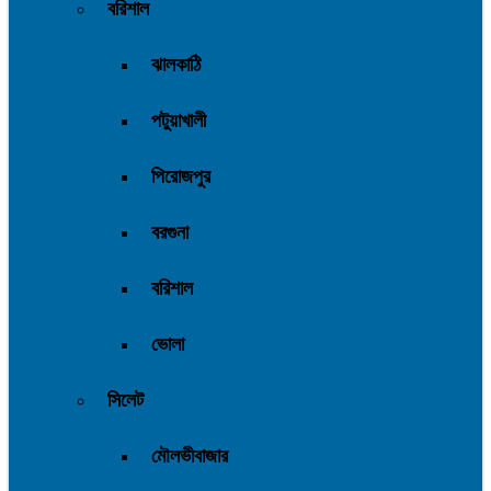
বরিশাল
ঝালকাঠি
পটুয়াখালী
পিরোজপুর
বরগুনা
বরিশাল
ভোলা
সিলেট
মৌলভীবাজার