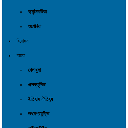
অ্যান্টার্কটিকা
ওশেনিয়া
বিনোদন
আরো
খেলাধুলা
এক্সক্লুসিভ
ইতিহাস ঐতিহ্য
তথ্যপ্রযুক্তি