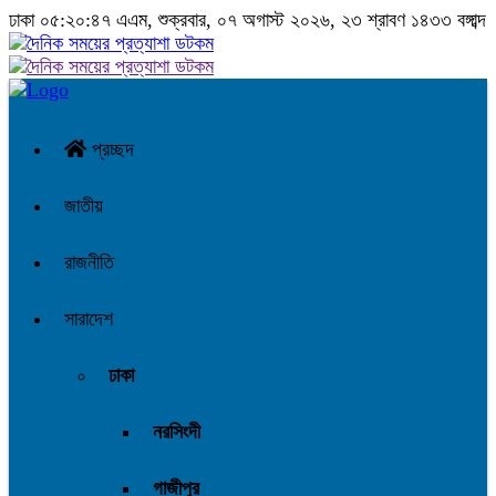
ঢাকা
০৫:২০:৪৮ এএম
, শুক্রবার, ০৭ অগাস্ট ২০২৬, ২৩ শ্রাবণ ১৪৩৩ বঙ্গাব্দ
প্রচ্ছদ
জাতীয়
রাজনীতি
সারাদেশ
ঢাকা
নরসিংদী
গাজীপুর