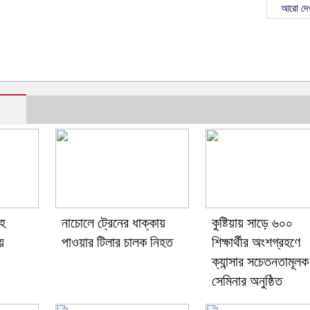
আরো দেখ
াহ
নাচোলে ট্রেনের ধাক্কায়
কুষ্টিয়ায় সাড়ে ৬০০
য়
পাওয়ার টিলার চালক নিহত
শিক্ষার্থীর অংশগ্রহণে
ক্যান্সার সচেতনতামূলক
সেমিনার অনুষ্ঠিত