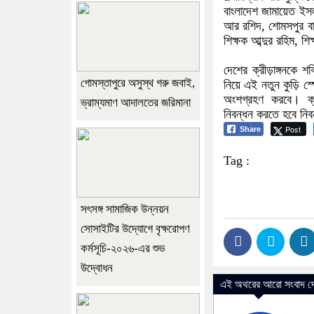
বাংলাদেশ জামায়েত ইস
আর রশিদ, শোমসপুর বালিক
শিক্ষক আব্দুর রহিম, শ
দেশের ক্রীড়াঙ্গনকে 
গোমস্তাপুরে অসুস্থ গরু জবাই,
নিয়ে এই নতুন কুড়ি স্
অংশগ্রহণ করবে। ক্রী
ভ্রাম্যমাণ আদালতের জরিমানা
নিবন্ধন করতে হবে নি
Post
Share
Tag :
সৎসঙ্গ সামাজিক উন্নয়ন
সোসাইটির উদ্যোগে বৃক্ষরোপণ
কর্মসূচি-২০২৬-এর শুভ
উদ্বোধন
এই অথরের আরো সংবাদ দে