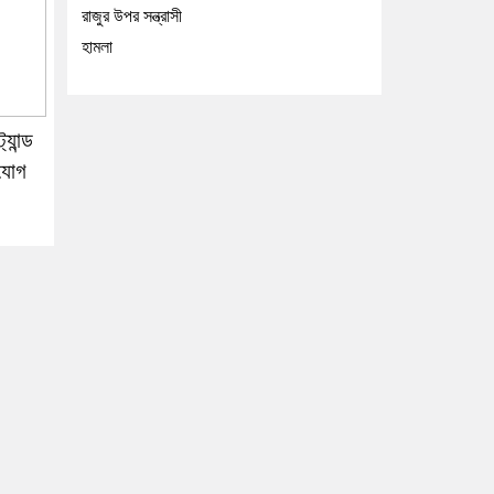
রাজুর উপর সন্ত্রাসী
হামলা
যান্ড
িযোগ