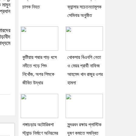
 মামুন
চালক নিহত
ক্যান্সার সচেতনতামূলক
প্রধান
সেমিনার অনুষ্ঠিত
শোরদের
ড়াবীদ
াধ্যমে
কুষ্টিয়ায় পদ্মার পাড় ধসে
খোকসায় বিএনপি নেতা
নদীতে পড়ে শিশু
ও মেয়র প্রার্থী নাফিজ
নিখোঁজ, অপর শিশুকে
আহমেদ খান রাজুর ওপর
জীবিত উদ্ধার
হামলা
গঙ্গাচড়ায় অটোরিকশা
সুন্দরবন রক্ষায় প্লাস্টিক
স্ট্যান্ড নির্মাণে অনিয়মের
দূষণ কমাতে সমন্বিত