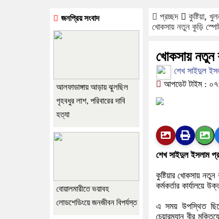
প্রচ্ছদ
কুষ্টিয়া
,
খুল
জনপ্রিয় সংবাদ
খোকসায় নতুন কুড়ি স্পোর
খোকসায় নতুন ক
শেখ সাইদুল ইসলাম
আপডেট টাইম : ০৭:৪
আলফাডাঙ্গায় আড়ায় ঝুলছিল
গৃহবধুর লাশ, পরিবারের দাবি
হত্যা
শেখ সাইদুল ইসলাম প্র
কুষ্টিয়ার খোকসায় নতুন
কর্মকর্তার কার্যালয়ে
বোয়ালমারীতে ভয়াবহ
লোডশেডিংয়ে জনজীবন বিপর্যস্ত
এ সময় উপস্থিত ছিল
চেয়ারম্যান বীর মুক্