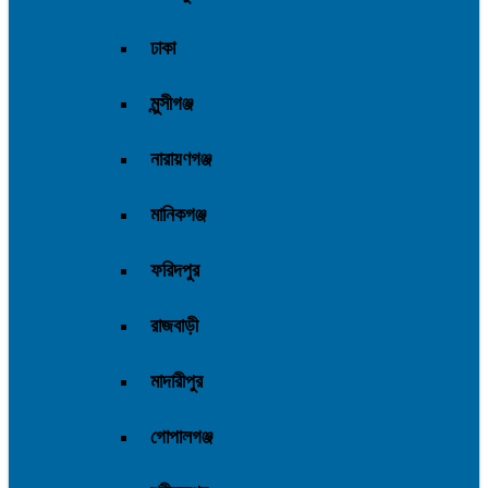
ঢাকা
মুন্সীগঞ্জ
নারায়ণগঞ্জ
মানিকগঞ্জ
ফরিদপুর
রাজবাড়ী
মাদারীপুর
গোপালগঞ্জ