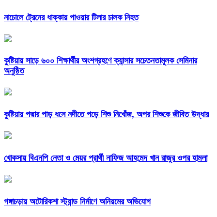
নাচোলে ট্রেনের ধাক্কায় পাওয়ার টিলার চালক নিহত
কুষ্টিয়ায় সাড়ে ৬০০ শিক্ষার্থীর অংশগ্রহণে ক্যান্সার সচেতনতামূলক সেমিনার
অনুষ্ঠিত
কুষ্টিয়ায় পদ্মার পাড় ধসে নদীতে পড়ে শিশু নিখোঁজ, অপর শিশুকে জীবিত উদ্ধার
খোকসায় বিএনপি নেতা ও মেয়র প্রার্থী নাফিজ আহমেদ খান রাজুর ওপর হামলা
গঙ্গাচড়ায় অটোরিকশা স্ট্যান্ড নির্মাণে অনিয়মের অভিযোগ