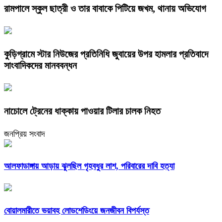
রামপালে স্কুল ছাত্রী ও তার বাবাকে পিটিয়ে জখম, থানায় অভিযোগ
কুড়িগ্রামে স্টার নিউজের প্রতিনিধি জুবায়ের উপর হামলার প্রতিবাদে
সাংবাদিকদের মানববন্ধন
নাচোলে ট্রেনের ধাক্কায় পাওয়ার টিলার চালক নিহত
জনপ্রিয় সংবাদ
আলফাডাঙ্গায় আড়ায় ঝুলছিল গৃহবধুর লাশ, পরিবারের দাবি হত্যা
বোয়ালমারীতে ভয়াবহ লোডশেডিংয়ে জনজীবন বিপর্যস্ত