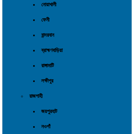
নোয়াখালী
ফেনী
বান্দরবান
ব্রাহ্মণবাড়িয়া
রাঙ্গামাটি
লক্ষীপুর
রাজশাহী
জয়পুরহাট
নওগাঁ