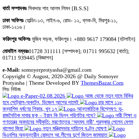
বার্তা সম্পাদকঃ
সিকদার শাহ আলম লিমন [B.S.S]
ঢাকা অফিসঃ
হোল্ডিং-১৩, লাইন-৬, রোড- ১২, ব্লক-বি, মিরপুর-১১,
ঢাকা-১২১৬।
ফরিদপুর অফিসঃ
মুজিব সড়ক, ফরিদপুর। +880 9617 179084 [হটলাইন]
মোবাইল নম্বরঃ
01728 311111 [সম্পাদক]; 01711 995632 [বার্তা];
01711 939445 [বিজ্ঞাপন]
e-Mail:
somoyerprotyasha@gmail.com
Copyright © August, 2020-2026 @ Daily Somoyer
Protyasha | Theme Developed BY
ThemesBazar.Com
লিড নিউজ
e-Paper-02.08.2026
আজ থেকে নতুন দামে বিক্রি
হবে পেট্রোল-অকটেন, ডিজেল আগের দামেই
চার মাসে ১১৮
কন্যাশিশু ধর্ষণের শিকার, খুন ১৭
আন্তর্জাতিক বিশ্লেষণ: ভূ-
রাজনৈতিক দাবার ছক – ইরান কি ভিন্ন পরিণতির পথে?
নারী শিক্ষা ও
গণতন্ত্রে অবদানের স্বীকৃতি: মরণোত্তর ‘অদম্য নারী’ পুরস্কার পেলেন বেগম
খালেদা জিয়া
নতুন মন্ত্রিসভার দায়িত্ব বণ্টন ঘোষণা
বিএনপির অভ্যন্তরীন কোন্দলে আ.লীগের দুর্গে জিতল জামায়াত