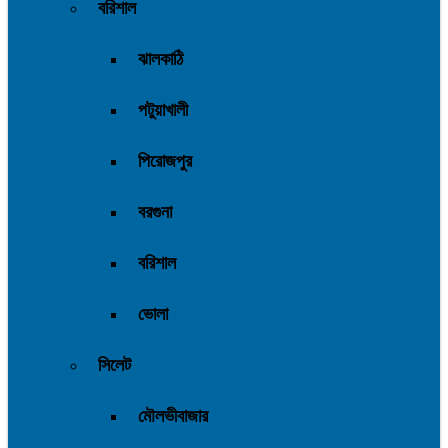
বরিশাল
ঝালকাঠি
পটুয়াখালী
পিরোজপুর
বরগুনা
বরিশাল
ভোলা
সিলেট
মৌলভীবাজার