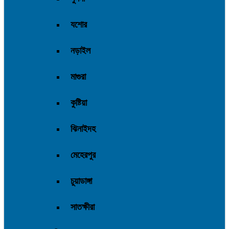
যশোর
নড়াইল
মাগুরা
কুষ্টিয়া
ঝিনাইদহ
মেহেরপুর
চুয়াডাঙ্গা
সাতক্ষীরা