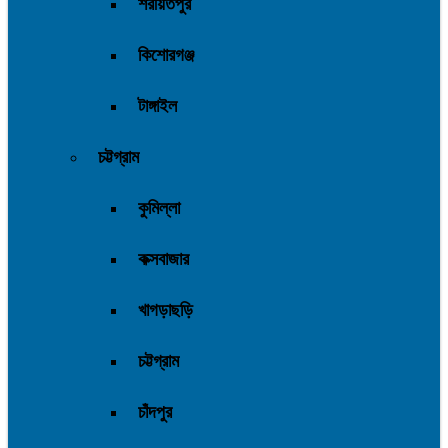
শরীয়তপুর
কিশোরগঞ্জ
টাঙ্গাইল
চট্টগ্রাম
কুমিল্লা
কক্সবাজার
খাগড়াছড়ি
চট্টগ্রাম
চাঁদপুর