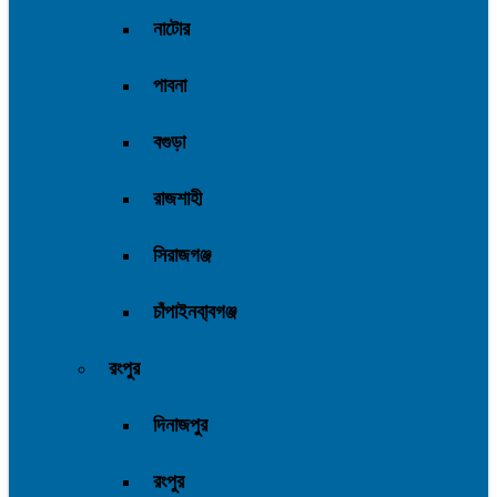
নাটোর
পাবনা
বগুড়া
রাজশাহী
সিরাজগঞ্জ
চাঁপাইনবা্বগঞ্জ
রংপুর
দিনাজপুর
রংপুর