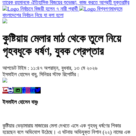
তারেক রহমানকে ঐতিহাসিক বিজয়ের শুভেচ্ছা, কাজ করতে আগ্রহী যুক্তরাষ্ট্র
নির্বাচনে বিজয়ী হলেন ৭ নারী প্রার্থী
বিশ্বগণমাধ্যমে
বাংলাদেশের নির্বাচন নিয়ে যা বলা হলো
কুষ্টিয়ায় মেলার মাঠ থেকে তুলে নিয়ে
গৃহবধূকে ধর্ষণ, যুবক গ্রেপ্তার
আপডেট টাইম : ১১:৪৭ অপরাহ্ন, বুধবার, ১৩ মে ২০২৬
ইসমাইল হোসেন বাবু, সিনিয়র স্টাফ রিপোর্টার :
ইসমাইল হােসেন বাবুঃ
কুষ্টিয়ার ভেড়ামারায় মাজারের মেলা দেখতে এসে এক গৃহবধূ ধর্ষণের শিকার
হয়েছেন বলে অভিযোগ উঠেছে। এ ঘটনায় অভিযুক্ত নিশান (২২) নামের এক