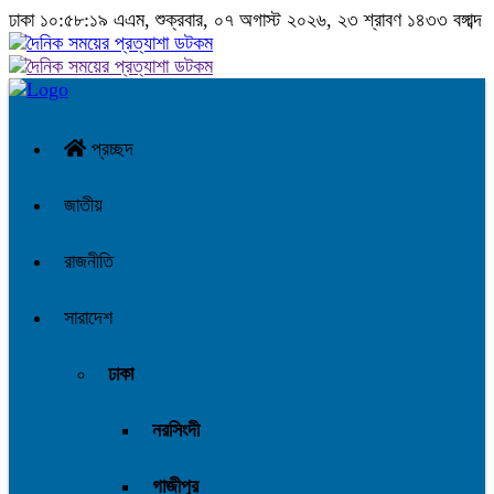
ঢাকা
১০:৫৮:২০ এএম
, শুক্রবার, ০৭ অগাস্ট ২০২৬, ২৩ শ্রাবণ ১৪৩৩ বঙ্গাব্দ
প্রচ্ছদ
জাতীয়
রাজনীতি
সারাদেশ
ঢাকা
নরসিংদী
গাজীপুর