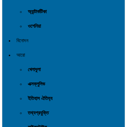
অ্যান্টার্কটিকা
ওশেনিয়া
বিনোদন
আরো
খেলাধুলা
এক্সক্লুসিভ
ইতিহাস ঐতিহ্য
তথ্যপ্রযুক্তি