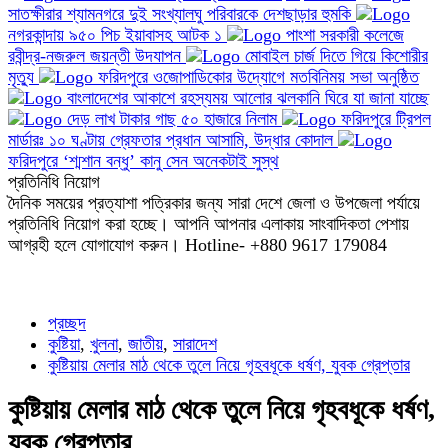
সাতক্ষীরার শ্যামনগরে দুই সংখ্যালঘু পরিবারকে দেশছাড়ার হুমকি
নগরকান্দায় ৯৫০ পিচ ইয়াবাসহ আটক ১
পাংশা সরকারী কলেজে
রবীন্দ্র-নজরুল জয়ন্তী উদযাপন
মোবাইল চার্জ দিতে গিয়ে কিশোরীর
মৃত্যু
ফরিদপুরে ওজোপাডিকোর উদ্যোগে মতবিনিময় সভা অনুষ্ঠিত
বাংলাদেশের আকাশে রহস্যময় আলোর ঝলকানি ঘিরে যা জানা যাচ্ছে
দেড় লাখ টাকার গাছ ৫০ হাজারে নিলাম
ফরিদপুরে ট্রিপল
মার্ডারঃ ১০ ঘণ্টায় গ্রেফতার প্রধান আসামি, উদ্ধার কোদাল
ফরিদপুরে ‘শ্মশান বন্ধু’ কানু সেন অনেকটাই সুস্থ
প্রতিনিধি নিয়োগ
দৈনিক সময়ের প্রত্যাশা পত্রিকার জন্য সারা দেশে জেলা ও উপজেলা পর্যায়ে
প্রতিনিধি নিয়োগ করা হচ্ছে। আপনি আপনার এলাকায় সাংবাদিকতা পেশায়
আগ্রহী হলে যোগাযোগ করুন। Hotline- +880 9617 179084
প্রচ্ছদ
কুষ্টিয়া
,
খুলনা
,
জাতীয়
,
সারাদেশ
কুষ্টিয়ায় মেলার মাঠ থেকে তুলে নিয়ে গৃহবধূকে ধর্ষণ, যুবক গ্রেপ্তার
কুষ্টিয়ায় মেলার মাঠ থেকে তুলে নিয়ে গৃহবধূকে ধর্ষণ,
যুবক গ্রেপ্তার