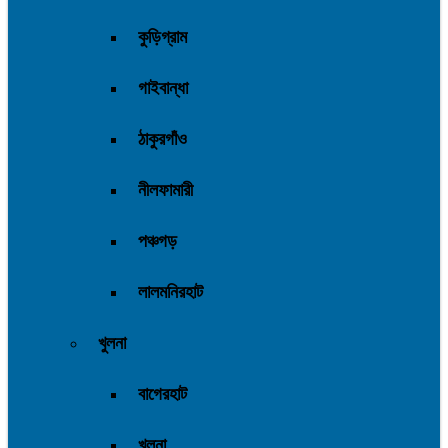
কুড়িগ্রাম
গাইবান্ধা
ঠাকুরগাঁও
নীলফামারী
পঞ্চগড়
লালমনিরহাট
খুলনা
বাগেরহাট
খুলনা