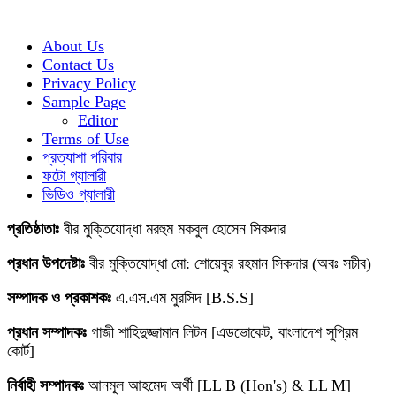
About Us
Contact Us
Privacy Policy
Sample Page
Editor
Terms of Use
প্রত্যাশা পরিবার
ফটো গ্যালারী
ভিডিও গ্যালারী
প্রতিষ্ঠাতাঃ
বীর মুক্তিযোদ্ধা মরহুম মকবুল হোসেন সিকদার
প্রধান উপদেষ্টাঃ
বীর মুক্তিযোদ্ধা মো: শোয়েবুর রহমান সিকদার (অবঃ সচীব)
সম্পাদক ও প্রকাশকঃ
এ.এস.এম মুরসিদ [B.S.S]
প্রধান সম্পাদকঃ
গাজী শাহিদুজ্জামান লিটন [এডভোকেট, বাংলাদেশ সুপ্রিম
কোর্ট]
নির্বাহী সম্পাদকঃ
আনমূল আহমেদ অর্থী [LL B (Hon's) & LL M]