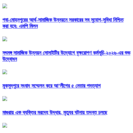
পবা-মোহনপুরের আর্থ-সামাজিক উন্নয়নে সরকারের সব সুযোগ-সুবিধা নিশ্চিত
করা হবে: এমপি মিলন
সৎসঙ্গ সামাজিক উন্নয়ন সোসাইটির উদ্যোগে বৃক্ষরোপণ কর্মসূচি-২০২৬-এর শুভ
উদ্বোধন
মুকসুদপুরে সংবাদ সম্মেলন করে আ’লীগের ৫ নেতার পদত্যাগ
মাগুরায় এক ব্যক্তির মরদেহ উদ্ধার, মৃত্যুর ঘটনায় তদন্ত চলছে