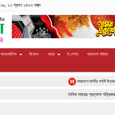
২৬, ২২ শ্রাবণ ১৪৩৩ বঙ্গাব্দ
আন্তর্জাতিক
বিনোদন
আরো
ই-পেপার
প্রত্যাশা পরিবার
সারাদেশে জাতীয় পল্লী উন্নয়ন দিবস-২০
পাংশা সরকারী কলেজে রবীন্দ্র-নজরুল জয়ন
দৈনিক সময়ের প্রত্যাশা পত্রিকার জন্য 
বাংলাদেশের আকাশে রহস্যময় আলোর ঝলকান
9617 179084
ফরিদপুরে ‘শ্মশান বন্ধু’ কানু সেন অনেকটা