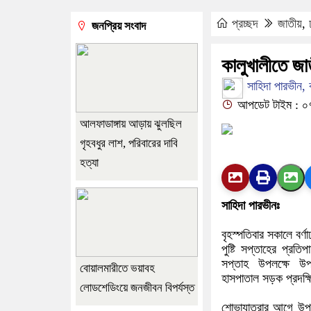
প্রচ্ছদ
জাতীয়
,
জনপ্রিয় সংবাদ
কালুখালীতে জাত
সাহিদা পারভীন, ক
আপডেট টাইম : ০৭:
আলফাডাঙ্গায় আড়ায় ঝুলছিল
গৃহবধুর লাশ, পরিবারের দাবি
হত্যা
সাহিদা পারভীনঃ
বৃহস্পতিবার সকালে বর
পুষ্টি সপ্তাহের প্রতি
সপ্তাহ উপলক্ষে উপজ
বোয়ালমারীতে ভয়াবহ
হাসপাতাল সড়ক প্রদক্
লোডশেডিংয়ে জনজীবন বিপর্যস্ত
শোভাযাত্রার আগে উপজে