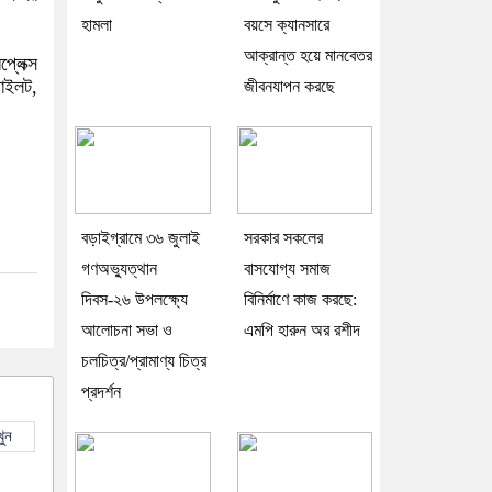
হামলা
বয়সে ক্যানসারে
আক্রান্ত হয়ে মানবেতর
্লেক্স
পাইলট,
জীবনযাপন করছে
বড়াইগ্রামে ৩৬ জুলাই
সরকার সকলের
গণঅভ্যুত্থান
বাসযোগ্য সমাজ
দিবস-২৬ উপলক্ষ্যে
বিনির্মাণে কাজ করছে:
আলোচনা সভা ও
এমপি হারুন অর রশীদ
চলচিত্র/প্রামাণ্য চিত্র
প্রদর্শন
ুন