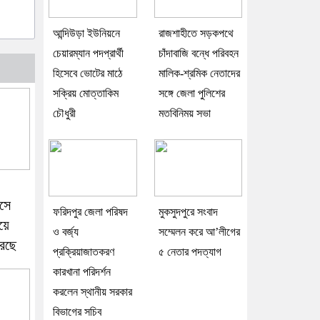
আন্দিউড়া ইউনিয়নে
রাজশাহীতে সড়কপথে
চেয়ারম্যান পদপ্রার্থী
চাঁদাবাজি বন্ধে পরিবহন
হিসেবে ভোটের মাঠে
মালিক-শ্রমিক নেতাদের
সক্রিয় মোত্তাকিম
সঙ্গে জেলা পুলিশের
চৌধুরী
মতবিনিময় সভা
য়সে
ফরিদপুর জেলা পরিষদ
মুকসুদপুরে সংবাদ
য়ে
ও বর্জ্য
সম্মেলন করে আ’লীগের
রছে
প্রক্রিয়াজাতকরণ
৫ নেতার পদত্যাগ
কারখানা পরিদর্শন
করলেন স্থানীয় সরকার
বিভাগের সচিব