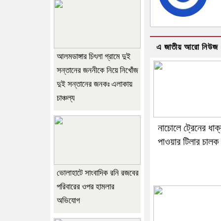
এ জাতীয় আরো নিউজ
আলমডাঙ্গার চিৎলা গ্রামে দুই
সন্তানের জননীকে নিয়ে নিখোঁজ
দুই সন্তানের জনকঃ এলাকায়
চাঞ্চল্য
নাচোলে ট্রেনের ধাক্
পাওয়ার টিলার চালক
ভোলাহাটে সাংবাদিক রনি রজবের
পরিবারের ওপর হামলার
অভিযোগ