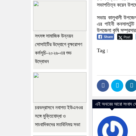
সভাপতিত্ব করেন উপজেলা
সভায় কালুখালী উপজেলা 
এর গাইনী কনসালটেন্ট
উপজেলা কৃষি সম্প্রসারন
সৎসঙ্গ সামাজিক উন্নয়ন
Post
Share
সোসাইটির উদ্যোগে বৃক্ষরোপণ
Tag :
কর্মসূচি-২০২৬-এর শুভ
উদ্বোধন
এই অথরের আরো সংবাদ দে
চরভদ্রাসনে নবাগত ইউএনওর
সঙ্গে মুক্তিযোদ্ধা ও
সাংবাদিকদের মতবিনিময় সভা