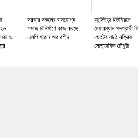
াই
সরকার সকলের বাসযোগ্য
আন্দিউড়া ইউনিয়নে
-২৬
সমাজ বিনির্মাণে কাজ করছে:
চেয়ারম্যান পদপ্রার্থী 
 সভা ও
এমপি হারুন অর রশীদ
ভোটের মাঠে সক্রিয়
ত্র
মোত্তাকিম চৌধুরী