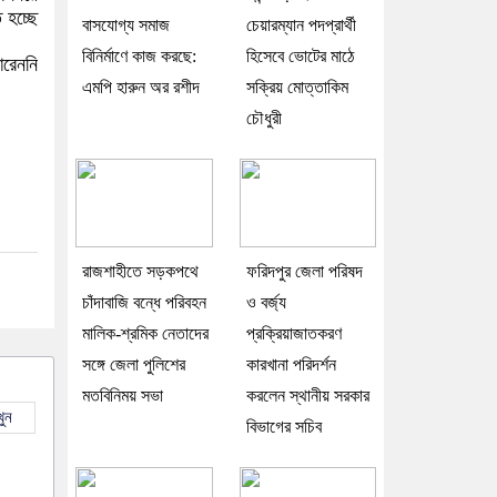
 হচ্ছে
বাসযোগ্য সমাজ
চেয়ারম্যান পদপ্রার্থী
বিনির্মাণে কাজ করছে:
হিসেবে ভোটের মাঠে
ারেননি
এমপি হারুন অর রশীদ
সক্রিয় মোত্তাকিম
চৌধুরী
রাজশাহীতে সড়কপথে
ফরিদপুর জেলা পরিষদ
চাঁদাবাজি বন্ধে পরিবহন
ও বর্জ্য
মালিক-শ্রমিক নেতাদের
প্রক্রিয়াজাতকরণ
সঙ্গে জেলা পুলিশের
কারখানা পরিদর্শন
মতবিনিময় সভা
করলেন স্থানীয় সরকার
ুন
বিভাগের সচিব