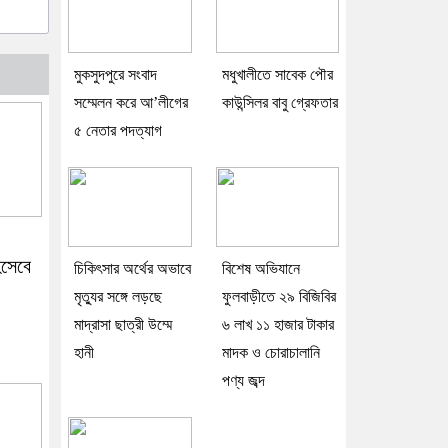
মুকসুদপুরে সংবাদ
মধুখালীতে সাবেক পৌর
সম্মেলন করে আ’লীগের
কাউন্সিলর বাবু গ্রেফতার
৫ নেতার পদত্যাগ
হিসেবে
চিকিৎসার অর্থের অভাবে
বিশেষ অভিযানে
মৃত্যুর সঙ্গে লড়ছে
ফুলবাড়ীতে ২৯ বিজিবির
মাদ্রাসা ছাত্রী উম্মে
৬ লাখ ১১ হাজার টাকার
হানী
মাদক ও চোরাচালানি
পণ্য জব্দ