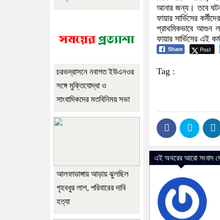
আনার জন্য। তবে ঘটনা
ফায়ার সার্ভিসের কর্মীদ
প্রাথমিকভাবে আগুন ল
ফায়ার সার্ভিসের এই কর্
Post
Share
Tag :
চরভদ্রাসনে নবাগত ইউএনওর
সঙ্গে মুক্তিযোদ্ধা ও
সাংবাদিকদের মতবিনিময় সভা
এই অথরের আরো সংবাদ দে
আলফাডাঙ্গায় আড়ায় ঝুলছিল
গৃহবধুর লাশ, পরিবারের দাবি
হত্যা