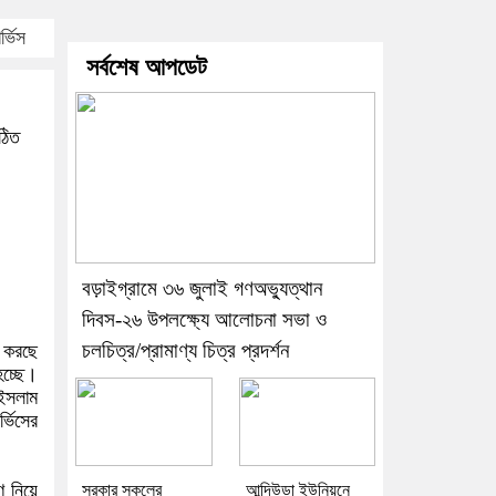
েন অনেকটাই সুস্থ
্ভিস
সর্বশেষ আপডেট
ঠিত
বড়াইগ্রামে ৩৬ জুলাই গণঅভ্যুত্থান
দিবস-২৬ উপলক্ষ্যে আলোচনা সভা ও
চলচিত্র/প্রামাণ্য চিত্র প্রদর্শন
জ করছে
হচ্ছে।
 ইসলাম
্ভিসের
 নিয়ে
সরকার সকলের
আন্দিউড়া ইউনিয়নে