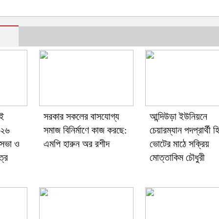
াই
সরকার সকলের বাসযোগ্য
আন্দিউড়া ইউনিয়নে
-২৬
সমাজ বিনির্মাণে কাজ করছে:
চেয়ারম্যান পদপ্রার্থী 
 সভা ও
এমপি হারুন অর রশীদ
ভোটের মাঠে সক্রিয়
ত্র
মোত্তাকিম চৌধুরী