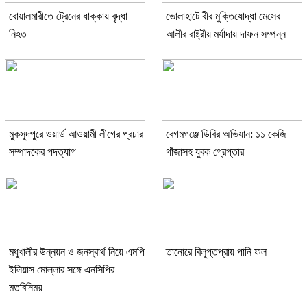
বোয়ালমারীতে ট্রেনের ধাক্কায় বৃদ্ধা
ভোলাহাটে বীর মুক্তিযোদ্ধা মেসের
নিহত
আলীর রাষ্ট্রীয় মর্যাদায় দাফন সম্পন্ন
মুকসুদপুরে ওয়ার্ড আওয়ামী লীগের প্রচার
বেগমগঞ্জে ডিবির অভিযান: ১১ কেজি
সম্পাদকের পদত্যাগ
গাঁজাসহ যুবক গ্রেপ্তার
মধুখালীর উন্নয়ন ও জনস্বার্থ নিয়ে এমপি
তানোরে বিলুপ্তপ্রায় পানি ফল
ইলিয়াস মোল্লার সঙ্গে এনসিপির
মতবিনিময়