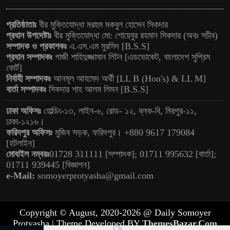
প্রতিষ্ঠাতাঃ
বীর মুক্তিযোদ্ধা মরহুম মকবুল হোসেন সিকদার
প্রধান উপদেষ্টাঃ
বীর মুক্তিযোদ্ধা মো: শোয়েবুর রহমান সিকদার (অবঃ সচীব)
সম্পাদক ও প্রকাশকঃ
এ.এস.এম মুরসিদ [B.S.S]
প্রধান সম্পাদকঃ
গাজী শাহিদুজ্জামান লিটন [এডভোকেট, বাংলাদেশ সুপ্রিম
কোর্ট]
নির্বাহী সম্পাদকঃ
আনমূল আহমেদ অর্থী [LL B (Hon's) & LL M]
বার্তা সম্পাদকঃ
সিকদার শাহ আলম লিমন [B.S.S]
ঢাকা অফিসঃ
হোল্ডিং-১৩, লাইন-৬, রোড- ১২, ব্লক-বি, মিরপুর-১১,
ঢাকা-১২১৬।
ফরিদপুর অফিসঃ
মুজিব সড়ক, ফরিদপুর। +880 9617 179084
[হটলাইন]
মোবাইল নম্বরঃ
01728 311111 [সম্পাদক]; 01711 995632 [বার্তা];
01711 939445 [বিজ্ঞাপন]
e-Mail:
somoyerprotyasha@gmail.com
Copyright © August, 2020-2026 @ Daily Somoyer
Protyasha | Theme Developed BY
ThemesBazar.Com