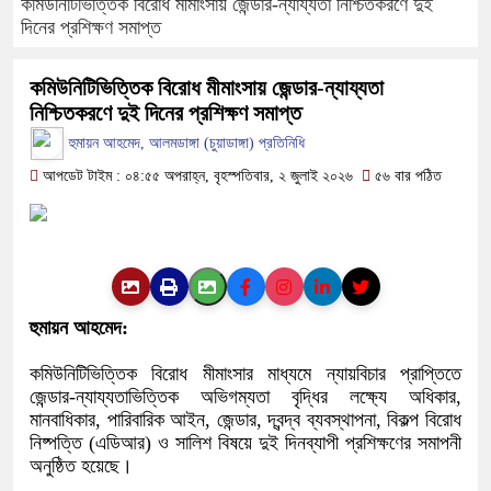
কমিউনিটিভিত্তিক বিরোধ মীমাংসায় জেন্ডার-ন্যায্যতা নিশ্চিতকরণে দুই
দিনের প্রশিক্ষণ সমাপ্ত
ফরিদপুরে ওজোপাডিকোর উদ্যোগে মতবিন
কমিউনিটিভিত্তিক বিরোধ মীমাংসায় জেন্ডার-ন্যায্যতা
বাংলাদেশের আকাশে রহস্যময় আলোর ঝলক
নিশ্চিতকরণে দুই দিনের প্রশিক্ষণ সমাপ্ত
দেড় লাখ টাকার গাছ ৫০ হাজারে নিলাম
হুমায়ন আহমেদ, আলমডাঙ্গা (চুয়াডাঙ্গা) প্রতিনিধি
আপডেট টাইম : ০৪:৫৫ অপরাহ্ন, বৃহস্পতিবার, ২ জুলাই ২০২৬
৫৬ বার পঠিত
ফরিদপুরে ট্রিপল মার্ডারঃ ১০ ঘণ্টায় গ্
কোদাল
ফরিদপুরে ‘শ্মশান বন্ধু’ কানু সেন অনেক
হুমায়ন আহমেদ:
কমিউনিটিভিত্তিক বিরোধ মীমাংসার মাধ্যমে ন্যায়বিচার প্রাপ্তিতে
জেন্ডার-ন্যায্যতাভিত্তিক অভিগম্যতা বৃদ্ধির লক্ষ্যে অধিকার,
মানবাধিকার, পারিবারিক আইন, জেন্ডার, দ্বন্দ্ব ব্যবস্থাপনা, বিকল্প বিরোধ
নিষ্পত্তি (এডিআর) ও সালিশ বিষয়ে দুই দিনব্যাপী প্রশিক্ষণের সমাপনী
অনুষ্ঠিত হয়েছে।