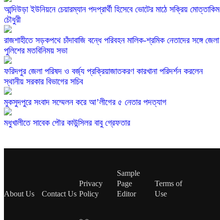
চৌধুরী
রাজশাহীতে সড়কপথে চাঁদাবাজি বন্ধে পরিবহন মালিক-শ্রমিক নেতাদের সঙ্গে জেলা
পুলিশের মতবিনিময় সভা
ফরিদপুর জেলা পরিষদ ও বর্জ্য প্রক্রিয়াজাতকরণ কারখানা পরিদর্শন করলেন
স্থানীয় সরকার বিভাগের সচিব
মুকসুদপুরে সংবাদ সম্মেলন করে আ’লীগের ৫ নেতার পদত্যাগ
মধুখালীতে সাবেক পৌর কাউন্সিলর বাবু গ্রেফতার
Sample
Privacy
Page
Terms of
About Us
Contact Us
Policy
Editor
Use
প্রত্যাশা
ভিডিও