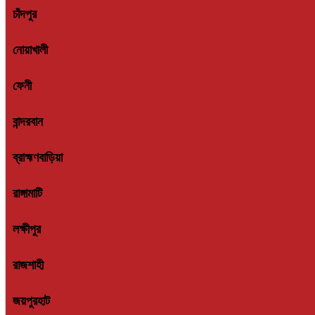
নোয়াখালী
ফেনী
বান্দরবান
ব্রাহ্মণবাড়িয়া
রাঙ্গামাটি
লক্ষীপুর
রাজশাহী
জয়পুরহাট