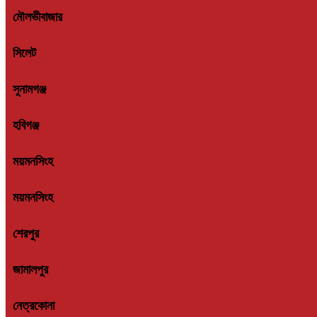
মৌলভীবাজার
সিলেট
সুনামগঞ্জ
হবিগঞ্জ
ময়মনসিংহ
ময়মনসিংহ
শেরপুর
জামালপুর
নেত্রকোনা