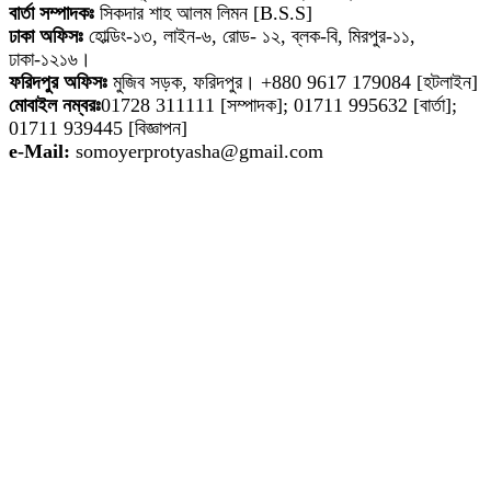
ঢাকা অফিসঃ
হোল্ডিং-১৩, লাইন-৬, রোড- ১২, ব্লক-বি, মিরপুর-১১,
ঢাকা-১২১৬।
ফরিদপুর অফিসঃ
মুজিব সড়ক, ফরিদপুর। +880 9617 179084 [হটলাইন]
মোবাইল নম্বরঃ
01728 311111 [সম্পাদক]; 01711 995632 [বার্তা];
01711 939445 [বিজ্ঞাপন]
e-Mail:
somoyerprotyasha@gmail.com