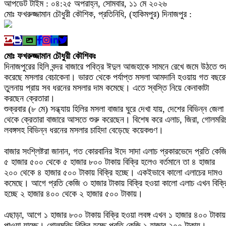
মোঃ ফখরুজ্জামান চৌধুরী কৌশিক, প্রতিনিধি, (হাকিমপুর) দিনাজপুর :
মোঃ ফখরুজ্জামান চৌধুরী কৌশিকঃ
দিনাজপুরের হিলি বন্দর বাজারে পবিত্র ঈদুল আজহাকে সামনে রেখে জমে উঠতে শু
করেছে মসলার বেচাকেনা। ভারত থেকে পর্যাপ্ত মসলা আমদানি হওয়ায় গত বছরে
তুলনায় প্রায় সব ধরনের মসলার দাম কমেছে। এতে স্বস্তি নিয়ে কেনাকাটা
করছেন ক্রেতারা।
শুক্রবার (৮ মে) সন্ধ্যায় হিলির মসলা বাজার ঘুরে দেখা যায়, দেশের বিভিন্ন জেলা
থেকে ক্রেতারা বাজারে আসতে শুরু করেছেন। বিশেষ করে এলাচ, জিরা, গোলমরি
লবঙ্গসহ বিভিন্ন ধরনের মসলার চাহিদা বেড়েছে কয়েকগুণ।
বাজার সংশ্লিষ্টরা জানান, গত কোরবানির ঈদে সাদা এলাচ প্রকারভেদে প্রতি কেজ
৫ হাজার ৫০০ থেকে ৫ হাজার ৮০০ টাকায় বিক্রি হলেও বর্তমানে তা ৪ হাজার
২০০ থেকে ৪ হাজার ৫০০ টাকায় বিক্রি হচ্ছে। একইভাবে কালো এলাচের দামও
কমেছে। আগে প্রতি কেজি ৩ হাজার টাকায় বিক্রি হওয়া কালো এলাচ এখন বিক্র
হচ্ছে ২ হাজার ৪০০ থেকে ২ হাজার ৫০০ টাকায়।
এছাড়া, আগে ১ হাজার ৮০০ টাকায় বিক্রি হওয়া লবঙ্গ এখন ১ হাজার ৪০০ টাকায়
পাওয়া যাচ্ছে। গোলমরিচ বিক্রি হচ্ছে প্রতি কেজি ১ হাজার ২০০ টাকায়।
অন্যদিকে, জিরার দাম কেজিতে ৬৩০ টাকা থেকে কমে বর্তমানে ৫৬০ টাকায় নেমে