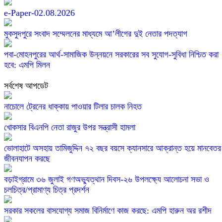
e-Paper-02.08.2026
মুকসুদপুরে সংবাদ সম্মেলনের মাধ্যমে আ’লীগের দুই নেতার পদত্যাগ
পবা-মোহনপুরের আর্থ-সামাজিক উন্নয়নে সরকারের সব সুযোগ-সুবিধা নিশ্চিত করা
হবে: এমপি মিলন
সর্বশেষ আপডেট
নাচোলে ট্রেনের ধাক্কায় পাওয়ার টিলার চালক নিহত
খোকসার বিএনপি নেতা রাজুর উপর সন্ত্রাসী হামলা
ভোলাহাটে অসহায় তামিজুদ্দিন ৭২ বছর বয়সে ক্যানসারে আক্রান্ত হয়ে মানবেতর
জীবনযাপন করছে
বড়াইগ্রামে ৩৬ জুলাই গণঅভ্যুত্থান দিবস-২৬ উপলক্ষ্যে আলোচনা সভা ও
চলচিত্র/প্রামাণ্য চিত্র প্রদর্শন
সরকার সকলের বাসযোগ্য সমাজ বিনির্মাণে কাজ করছে: এমপি হারুন অর রশীদ
আন্দিউড়া ইউনিয়নে চেয়ারম্যান পদপ্রার্থী হিসেবে ভোটের মাঠে সক্রিয় মোত্তাকিম