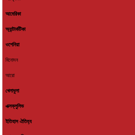
আমেরিকা
অ্যান্টার্কটিকা
ওশেনিয়া
বিনোদন
আরো
খেলাধুলা
এক্সক্লুসিভ
ইতিহাস ঐতিহ্য
তথ্যপ্রযুক্তি