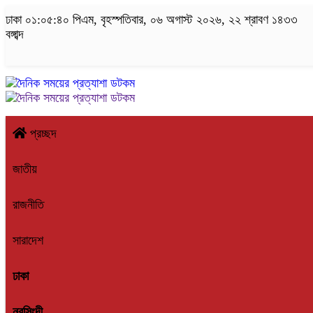
ঢাকা
০১:০৫:৪১ পিএম
, বৃহস্পতিবার, ০৬ অগাস্ট ২০২৬, ২২ শ্রাবণ ১৪৩৩ বঙ্গাব
প্রচ্ছদ
জাতীয়
রাজনীতি
সারাদেশ
ঢাকা
নরসিংদী