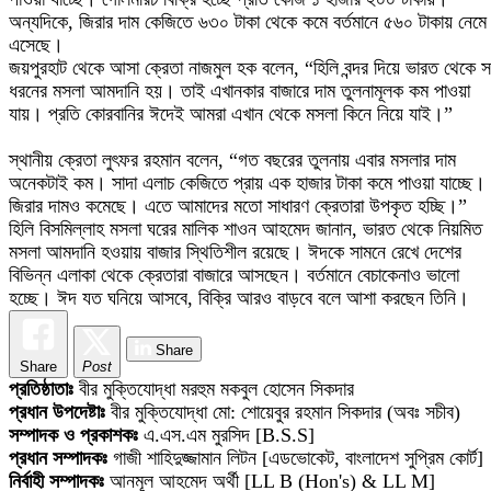
এসেছে।
জয়পুরহাট থেকে আসা ক্রেতা নাজমুল হক বলেন, “হিলি বন্দর দিয়ে ভারত থেকে 
ধরনের মসলা আমদানি হয়। তাই এখানকার বাজারে দাম তুলনামূলক কম পাওয়া
যায়। প্রতি কোরবানির ঈদেই আমরা এখান থেকে মসলা কিনে নিয়ে যাই।”
স্থানীয় ক্রেতা লুৎফর রহমান বলেন, “গত বছরের তুলনায় এবার মসলার দাম
অনেকটাই কম। সাদা এলাচ কেজিতে প্রায় এক হাজার টাকা কমে পাওয়া যাচ্ছে।
জিরার দামও কমেছে। এতে আমাদের মতো সাধারণ ক্রেতারা উপকৃত হচ্ছি।”
হিলি বিসমিল্লাহ মসলা ঘরের মালিক শাওন আহমেদ জানান, ভারত থেকে নিয়মিত
মসলা আমদানি হওয়ায় বাজার স্থিতিশীল রয়েছে। ঈদকে সামনে রেখে দেশের
বিভিন্ন এলাকা থেকে ক্রেতারা বাজারে আসছেন। বর্তমানে বেচাকেনাও ভালো
হচ্ছে। ঈদ যত ঘনিয়ে আসবে, বিক্রি আরও বাড়বে বলে আশা করছেন তিনি।
Share
Share
Post
প্রতিষ্ঠাতাঃ
বীর মুক্তিযোদ্ধা মরহুম মকবুল হোসেন সিকদার
প্রধান উপদেষ্টাঃ
বীর মুক্তিযোদ্ধা মো: শোয়েবুর রহমান সিকদার (অবঃ সচীব)
সম্পাদক ও প্রকাশকঃ
এ.এস.এম মুরসিদ [B.S.S]
প্রধান সম্পাদকঃ
গাজী শাহিদুজ্জামান লিটন [এডভোকেট, বাংলাদেশ সুপ্রিম কোর্ট]
নির্বাহী সম্পাদকঃ
আনমূল আহমেদ অর্থী [LL B (Hon's) & LL M]
বার্তা সম্পাদকঃ
সিকদার শাহ আলম লিমন [B.S.S]