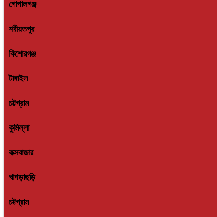
শরীয়তপুর
কিশোরগঞ্জ
টাঙ্গাইল
চট্টগ্রাম
কুমিল্লা
কক্সবাজার
খাগড়াছড়ি
চট্টগ্রাম
চাঁদপুর