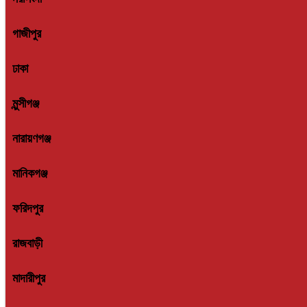
গাজীপুর
ঢাকা
মুন্সীগঞ্জ
নারায়ণগঞ্জ
মানিকগঞ্জ
ফরিদপুর
রাজবাড়ী
মাদারীপুর
গোপালগঞ্জ