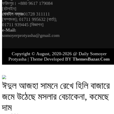
[হটলাইন]
মোবাইল নম্বরঃ
01728 311111
[সম্পাদক]; 01711 995632 [বার্তা];
01711 939445 [বিজ্ঞাপন]
e-Mail:
somoyerprotyasha@gmail.com
Copyright © August, 2020-2026 @ Daily Somoyer
Protyasha | Theme Developed BY
ThemesBazar.Com
ঈদুল আজহা সামনে রেখে হিলি বাজারে
জমে উঠেছে মসলার বেচাকেনা, কমেছে
দাম
আপডেট টাইম : ০৪:২৫ অপরাহ্ন, সোমবার, ১১ মে ২০২৬