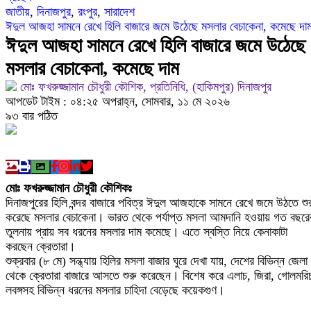
ঈদুল আজহা সামনে রেখে হিলি বাজারে জমে উঠেছে মসলার বেচাকেনা, কমেছে দা
মোবাইল চার্জ দিতে গিয়ে কিশোরীর মৃত্যু
ঈদুল আজহা সামনে রেখে হিলি বাজারে জমে উঠেছে
মসলার বেচাকেনা, কমেছে দাম
ফরিদপুরে ওজোপাডিকোর উদ্যোগে মতবিনিময় সভা অনুষ্ঠি
মোঃ ফখরুজ্জামান চৌধুরী কৌশিক, প্রতিনিধি, (হাকিমপুর) দিনাজপুর
বাংলাদেশের আকাশে রহস্যময় আলোর ঝলকানি ঘিরে যা জানা
আপডেট টাইম : ০৪:২৫ অপরাহ্ন, সোমবার, ১১ মে ২০২৬
৯৩ বার পঠিত
দেড় লাখ টাকার গাছ ৫০ হাজারে নিলাম
ফরিদপুরে ট্রিপল মার্ডারঃ ১০ ঘণ্টায় গ্রেফতার প্রধান আস
মোঃ ফখরুজ্জামান চৌধুরী কৌশিকঃ
ফরিদপুরে ‘শ্মশান বন্ধু’ কানু সেন অনেকটাই সুস্থ
দিনাজপুরের হিলি বন্দর বাজারে পবিত্র ঈদুল আজহাকে সামনে রেখে জমে উঠতে শু
করেছে মসলার বেচাকেনা। ভারত থেকে পর্যাপ্ত মসলা আমদানি হওয়ায় গত বছরে
তুলনায় প্রায় সব ধরনের মসলার দাম কমেছে। এতে স্বস্তি নিয়ে কেনাকাটা
করছেন ক্রেতারা।
শুক্রবার (৮ মে) সন্ধ্যায় হিলির মসলা বাজার ঘুরে দেখা যায়, দেশের বিভিন্ন জেলা
থেকে ক্রেতারা বাজারে আসতে শুরু করেছেন। বিশেষ করে এলাচ, জিরা, গোলমরি
লবঙ্গসহ বিভিন্ন ধরনের মসলার চাহিদা বেড়েছে কয়েকগুণ।
বাজার সংশ্লিষ্টরা জানান, গত কোরবানির ঈদে সাদা এলাচ প্রকারভেদে প্রতি কেজ