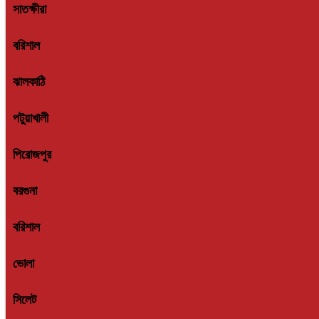
বরিশাল
ঝালকাঠি
পটুয়াখালী
পিরোজপুর
বরগুনা
বরিশাল
ভোলা
সিলেট