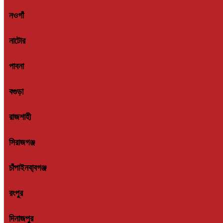
নওগাঁ
নাটোর
পাবনা
বগুড়া
রাজশাহী
সিরাজগঞ্জ
চাঁপাইনবা্বগঞ্জ
রংপুর
দিনাজপুর