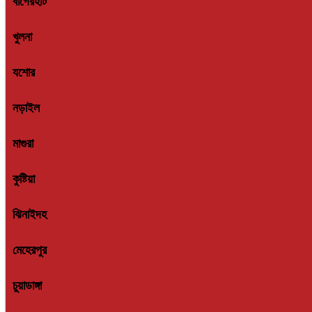
খুলনা
যশোর
নড়াইল
মাগুরা
কুষ্টিয়া
ঝিনাইদহ
মেহেরপুর
চুয়াডাঙ্গা
সাতক্ষীরা