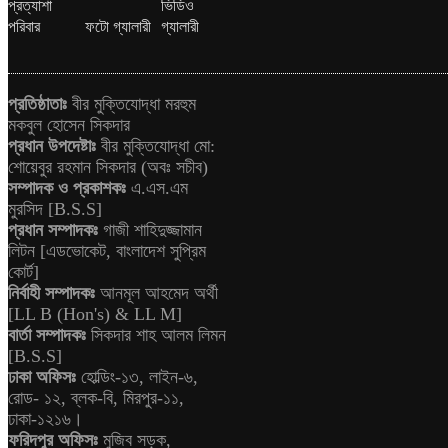
পরিবার
ফটো গ্যালারী
গ্যালারী
প্রতিষ্ঠাতাঃ
বীর মুক্তিযোদ্ধা মরহুম
মকবুল হোসেন সিকদার
প্রধান উপদেষ্টাঃ
বীর মুক্তিযোদ্ধা মো:
শোয়েবুর রহমান সিকদার (অবঃ সচীব)
সম্পাদক ও প্রকাশকঃ
এ.এস.এম
মুরসিদ [B.S.S]
প্রধান সম্পাদকঃ
গাজী শাহিদুজ্জামান
লিটন [এডভোকেট, বাংলাদেশ সুপ্রিম
কোর্ট]
নির্বাহী সম্পাদকঃ
আনমূল আহমেদ অর্থী
[LL B (Hon's) & LL M]
বার্তা সম্পাদকঃ
সিকদার শাহ আলম লিমন
[B.S.S]
ঢাকা অফিসঃ
হোল্ডিং-১৩, লাইন-৬,
রোড- ১২, ব্লক-বি, মিরপুর-১১,
ঢাকা-১২১৬।
ফরিদপুর অফিসঃ
মুজিব সড়ক,
ফরিদপুর। +880 9617 179084