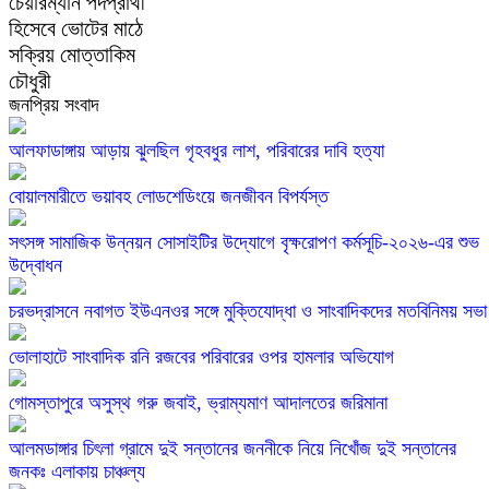
হিসেবে ভোটের মাঠে
সক্রিয় মোত্তাকিম
চৌধুরী
জনপ্রিয় সংবাদ
আলফাডাঙ্গায় আড়ায় ঝুলছিল গৃহবধুর লাশ, পরিবারের দাবি হত্যা
বোয়ালমারীতে ভয়াবহ লোডশেডিংয়ে জনজীবন বিপর্যস্ত
সৎসঙ্গ সামাজিক উন্নয়ন সোসাইটির উদ্যোগে বৃক্ষরোপণ কর্মসূচি-২০২৬-এর শুভ
উদ্বোধন
চরভদ্রাসনে নবাগত ইউএনওর সঙ্গে মুক্তিযোদ্ধা ও সাংবাদিকদের মতবিনিময় সভা
ভোলাহাটে সাংবাদিক রনি রজবের পরিবারের ওপর হামলার অভিযোগ
গোমস্তাপুরে অসুস্থ গরু জবাই, ভ্রাম্যমাণ আদালতের জরিমানা
আলমডাঙ্গার চিৎলা গ্রামে দুই সন্তানের জননীকে নিয়ে নিখোঁজ দুই সন্তানের
জনকঃ এলাকায় চাঞ্চল্য