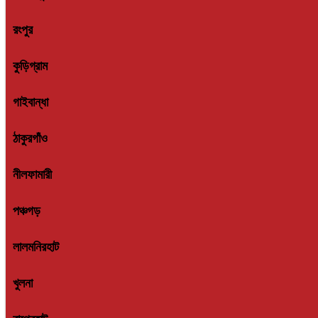
রংপুর
কুড়িগ্রাম
গাইবান্ধা
ঠাকুরগাঁও
নীলফামারী
পঞ্চগড়
লালমনিরহাট
খুলনা
বাগেরহাট