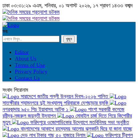
ঢাকা
০৩:৩১:২৯ এএম
, শনিবার, ০১ অগাস্ট ২০২৬, ১৭ শ্রাবণ ১৪৩৩ বঙ্গাব্দ
সব
Editor
About Us
Terms of Use
Privacy Policy
Contact Us
সংবাদ শিরোনাম
সারাদেশে জাতীয় পল্লী উন্নয়ন দিবস-২০২৬ পালিত
সাতক্ষীরার শ্যামনগরে দুই সংখ্যালঘু পরিবারকে দেশছাড়ার হুমকি
নগরকান্দায় ৯৫০ পিচ ইয়াবাসহ আটক ১
পাংশা সরকারী কলেজে
রবীন্দ্র-নজরুল জয়ন্তী উদযাপন
মোবাইল চার্জ দিতে গিয়ে কিশোরীর
মৃত্যু
ফরিদপুরে ওজোপাডিকোর উদ্যোগে মতবিনিময় সভা অনুষ্ঠিত
বাংলাদেশের আকাশে রহস্যময় আলোর ঝলকানি ঘিরে যা জানা যাচ্ছে
দেড় লাখ টাকার গাছ ৫০ হাজারে নিলাম
ফরিদপুরে ট্রিপল