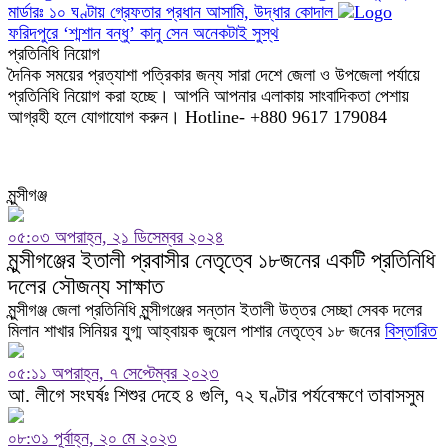
মার্ডারঃ ১০ ঘণ্টায় গ্রেফতার প্রধান আসামি, উদ্ধার কোদাল
ফরিদপুরে ‘শ্মশান বন্ধু’ কানু সেন অনেকটাই সুস্থ
প্রতিনিধি নিয়োগ
দৈনিক সময়ের প্রত্যাশা পত্রিকার জন্য সারা দেশে জেলা ও উপজেলা পর্যায়ে
প্রতিনিধি নিয়োগ করা হচ্ছে। আপনি আপনার এলাকায় সাংবাদিকতা পেশায়
আগ্রহী হলে যোগাযোগ করুন। Hotline- +880 9617 179084
মুন্সীগঞ্জ
০৫:০৩ অপরাহ্ন, ২১ ডিসেম্বর ২০২৪
মুন্সীগঞ্জের ইতালী প্রবাসীর নেতৃত্বে ১৮জনের একটি প্রতিনিধি
দলের সৌজন্য সাক্ষাত
মুন্সীগঞ্জ জেলা প্রতিনিধি মুন্সীগঞ্জের সন্তান ইতালী উত্তর সেচ্ছা সেবক দলের
মিলান শাখার সিনিয়র যুগ্ম আহ্বায়ক জুয়েল পাশার নেতৃত্বে ১৮ জনের
বিস্তারিত
০৫:১১ অপরাহ্ন, ৭ সেপ্টেম্বর ২০২৩
আ. লীগে সংঘর্ষঃ শিশুর দেহে ৪ গুলি, ৭২ ঘণ্টার পর্যবেক্ষণে তাবাসসুম
০৮:৩১ পূর্বাহ্ন, ২০ মে ২০২৩