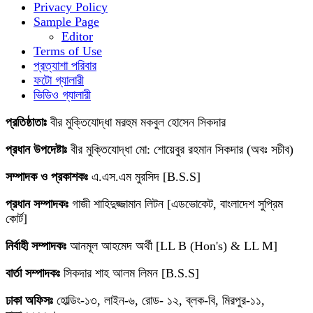
Privacy Policy
Sample Page
Editor
Terms of Use
প্রত্যাশা পরিবার
ফটো গ্যালারী
ভিডিও গ্যালারী
প্রতিষ্ঠাতাঃ
বীর মুক্তিযোদ্ধা মরহুম মকবুল হোসেন সিকদার
প্রধান উপদেষ্টাঃ
বীর মুক্তিযোদ্ধা মো: শোয়েবুর রহমান সিকদার (অবঃ সচীব)
সম্পাদক ও প্রকাশকঃ
এ.এস.এম মুরসিদ [B.S.S]
প্রধান সম্পাদকঃ
গাজী শাহিদুজ্জামান লিটন [এডভোকেট, বাংলাদেশ সুপ্রিম
কোর্ট]
নির্বাহী সম্পাদকঃ
আনমূল আহমেদ অর্থী [LL B (Hon's) & LL M]
বার্তা সম্পাদকঃ
সিকদার শাহ আলম লিমন [B.S.S]
ঢাকা অফিসঃ
হোল্ডিং-১৩, লাইন-৬, রোড- ১২, ব্লক-বি, মিরপুর-১১,