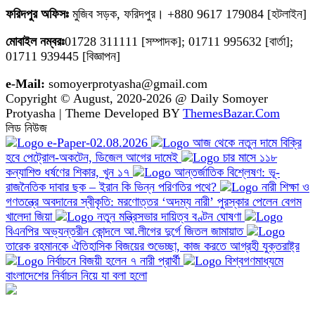
ফরিদপুর অফিসঃ
মুজিব সড়ক, ফরিদপুর। +880 9617 179084 [হটলাইন]
মোবাইল নম্বরঃ
01728 311111 [সম্পাদক]; 01711 995632 [বার্তা];
01711 939445 [বিজ্ঞাপন]
e-Mail:
somoyerprotyasha@gmail.com
Copyright © August, 2020-2026 @ Daily Somoyer
Protyasha | Theme Developed BY
ThemesBazar.Com
লিড নিউজ
e-Paper-02.08.2026
আজ থেকে নতুন দামে বিক্রি
হবে পেট্রোল-অকটেন, ডিজেল আগের দামেই
চার মাসে ১১৮
কন্যাশিশু ধর্ষণের শিকার, খুন ১৭
আন্তর্জাতিক বিশ্লেষণ: ভূ-
রাজনৈতিক দাবার ছক – ইরান কি ভিন্ন পরিণতির পথে?
নারী শিক্ষা ও
গণতন্ত্রে অবদানের স্বীকৃতি: মরণোত্তর ‘অদম্য নারী’ পুরস্কার পেলেন বেগম
খালেদা জিয়া
নতুন মন্ত্রিসভার দায়িত্ব বণ্টন ঘোষণা
বিএনপির অভ্যন্তরীন কোন্দলে আ.লীগের দুর্গে জিতল জামায়াত
তারেক রহমানকে ঐতিহাসিক বিজয়ের শুভেচ্ছা, কাজ করতে আগ্রহী যুক্তরাষ্ট্র
নির্বাচনে বিজয়ী হলেন ৭ নারী প্রার্থী
বিশ্বগণমাধ্যমে
বাংলাদেশের নির্বাচন নিয়ে যা বলা হলো