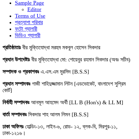
Sample Page
Editor
Terms of Use
প্রত্যাশা পরিবার
ফটো গ্যালারী
ভিডিও গ্যালারী
প্রতিষ্ঠাতাঃ
বীর মুক্তিযোদ্ধা মরহুম মকবুল হোসেন সিকদার
প্রধান উপদেষ্টাঃ
বীর মুক্তিযোদ্ধা মো: শোয়েবুর রহমান সিকদার (অবঃ সচীব)
সম্পাদক ও প্রকাশকঃ
এ.এস.এম মুরসিদ [B.S.S]
প্রধান সম্পাদকঃ
গাজী শাহিদুজ্জামান লিটন [এডভোকেট, বাংলাদেশ সুপ্রিম
কোর্ট]
নির্বাহী সম্পাদকঃ
আনমূল আহমেদ অর্থী [LL B (Hon's) & LL M]
বার্তা সম্পাদকঃ
সিকদার শাহ আলম লিমন [B.S.S]
ঢাকা অফিসঃ
হোল্ডিং-১৩, লাইন-৬, রোড- ১২, ব্লক-বি, মিরপুর-১১,
ঢাকা-১২১৬।