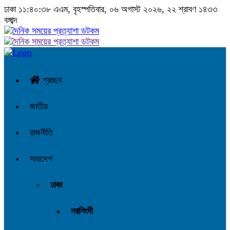
ঢাকা
১১:৪০:৩৯ এএম
, বৃহস্পতিবার, ০৬ অগাস্ট ২০২৬, ২২ শ্রাবণ ১৪৩৩
বঙ্গাব্দ
প্রচ্ছদ
জাতীয়
রাজনীতি
সারাদেশ
ঢাকা
নরসিংদী