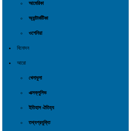
আমেরিকা
অ্যান্টার্কটিকা
ওশেনিয়া
বিনোদন
আরো
খেলাধুলা
এক্সক্লুসিভ
ইতিহাস ঐতিহ্য
তথ্যপ্রযুক্তি