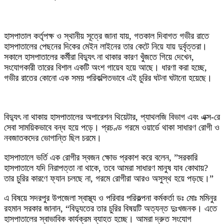
​হাসপাতাল কর্তৃপক্ষ ও স্থানীয় সূত্রে জানা যায়, গতকাল দিবাগত গভীর রাতে
হাসপাতালের পেছনের দিকের মেইন লাইনের তার কেটে নিয়ে যায় দুর্বৃত্তরা।
সকালে হাসপাতালের কর্মীরা বিদ্যুৎ না থাকার কারণ খুঁজতে গিয়ে দেখেন,
সংযোগকারী তারের বিশাল একটি অংশ গায়েব হয়ে আছে। ধারণা করা হচ্ছে,
গভীর রাতের কোনো এক সময় পরিকল্পিতভাবে এই চুরির ঘটনা ঘটানো হয়েছে।
​বিদ্যুৎ না থাকায় হাসপাতালের অপারেশন থিয়েটার, প্যাথলজি বিভাগ এবং এক্স-রে
সেবা সাময়িকভাবে বন্ধ হয়ে পড়ে। প্রচণ্ড গরমে ওয়ার্ডে থাকা সাধারণ রোগী ও
নবজাতকদের ভোগান্তি ছিল চরমে।
​হাসপাতালে ভর্তি এক রোগীর স্বজন ক্ষোভ প্রকাশ করে বলেন, ​”সরকারি
হাসপাতালে যদি নিরাপত্তা না থাকে, তবে আমরা সাধারণ মানুষ যাব কোথায়?
তার চুরির কারণে ফ্যান চলছে না, গরমে রোগীরা আরও অসুস্থ হয়ে পড়ছে।”
​এ বিষয়ে সদরপুর উপজেলা স্বাস্থ্য ও পরিবার পরিকল্পনা কর্মকর্তা ডঃ মোঃ মমিনুর
রহমান সরকার জানান, “বিদ্যুতের তার চুরির বিষয়টি অত্যন্ত দুঃখজনক। এতে
হাসপাতালের স্বাভাবিক কার্যক্রম ব্যাহত হচ্ছে। আমরা দ্রুত সংযোগ