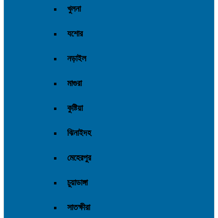
খুলনা
যশোর
নড়াইল
মাগুরা
কুষ্টিয়া
ঝিনাইদহ
মেহেরপুর
চুয়াডাঙ্গা
সাতক্ষীরা