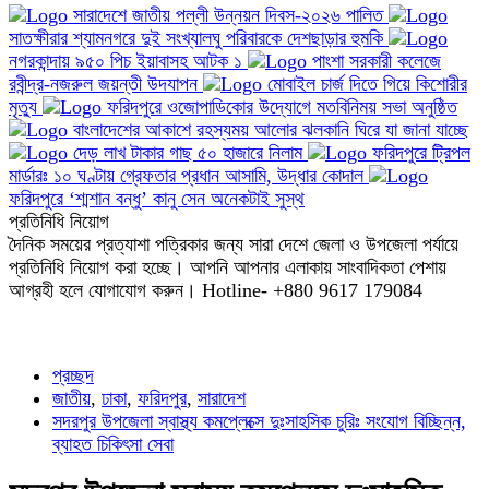
সারাদেশে জাতীয় পল্লী উন্নয়ন দিবস-২০২৬ পালিত
সাতক্ষীরার শ্যামনগরে দুই সংখ্যালঘু পরিবারকে দেশছাড়ার হুমকি
নগরকান্দায় ৯৫০ পিচ ইয়াবাসহ আটক ১
পাংশা সরকারী কলেজে
রবীন্দ্র-নজরুল জয়ন্তী উদযাপন
মোবাইল চার্জ দিতে গিয়ে কিশোরীর
মৃত্যু
ফরিদপুরে ওজোপাডিকোর উদ্যোগে মতবিনিময় সভা অনুষ্ঠিত
বাংলাদেশের আকাশে রহস্যময় আলোর ঝলকানি ঘিরে যা জানা যাচ্ছে
দেড় লাখ টাকার গাছ ৫০ হাজারে নিলাম
ফরিদপুরে ট্রিপল
মার্ডারঃ ১০ ঘণ্টায় গ্রেফতার প্রধান আসামি, উদ্ধার কোদাল
ফরিদপুরে ‘শ্মশান বন্ধু’ কানু সেন অনেকটাই সুস্থ
প্রতিনিধি নিয়োগ
দৈনিক সময়ের প্রত্যাশা পত্রিকার জন্য সারা দেশে জেলা ও উপজেলা পর্যায়ে
প্রতিনিধি নিয়োগ করা হচ্ছে। আপনি আপনার এলাকায় সাংবাদিকতা পেশায়
আগ্রহী হলে যোগাযোগ করুন। Hotline- +880 9617 179084
প্রচ্ছদ
জাতীয়
,
ঢাকা
,
ফরিদপুর
,
সারাদেশ
সদরপুর উপজেলা স্বাস্থ্য কমপ্লেক্সে দুঃসাহসিক চুরিঃ সংযোগ বিচ্ছিন্ন,
ব্যাহত চিকিৎসা সেবা