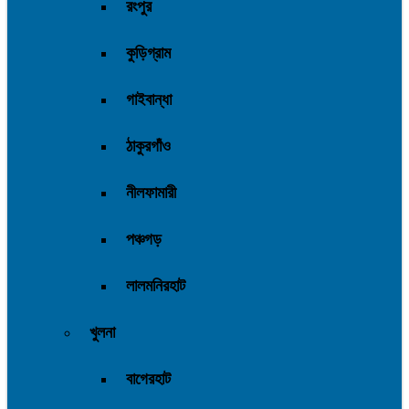
রংপুর
কুড়িগ্রাম
গাইবান্ধা
ঠাকুরগাঁও
নীলফামারী
পঞ্চগড়
লালমনিরহাট
খুলনা
বাগেরহাট