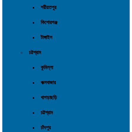
শরীয়তপুর
কিশোরগঞ্জ
টাঙ্গাইল
চট্টগ্রাম
কুমিল্লা
কক্সবাজার
খাগড়াছড়ি
চট্টগ্রাম
চাঁদপুর