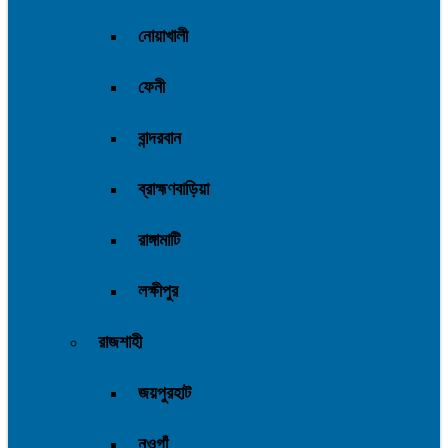
নোয়াখালী
ফেনী
বান্দরবান
ব্রাহ্মণবাড়িয়া
রাঙ্গামাটি
লক্ষীপুর
রাজশাহী
জয়পুরহাট
নওগাঁ