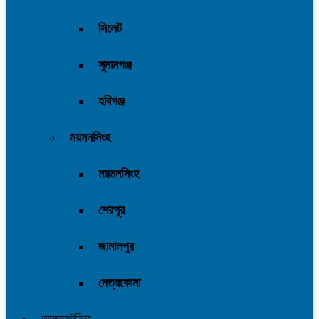
সিলেট
সুনামগঞ্জ
হবিগঞ্জ
ময়মনসিংহ
ময়মনসিংহ
শেরপুর
জামালপুর
নেত্রকোনা