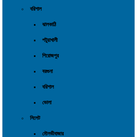
বরিশাল
ঝালকাঠি
পটুয়াখালী
পিরোজপুর
বরগুনা
বরিশাল
ভোলা
সিলেট
মৌলভীবাজার