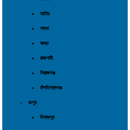
নাটোর
পাবনা
বগুড়া
রাজশাহী
সিরাজগঞ্জ
চাঁপাইনবা্বগঞ্জ
রংপুর
দিনাজপুর