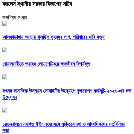
করলেন স্থানীয় সরকার বিভাগের সচিব
জনপ্রিয় সংবাদ
আলফাডাঙ্গায় আড়ায় ঝুলছিল গৃহবধুর লাশ, পরিবারের দাবি হত্যা
বোয়ালমারীতে ভয়াবহ লোডশেডিংয়ে জনজীবন বিপর্যস্ত
সৎসঙ্গ সামাজিক উন্নয়ন সোসাইটির উদ্যোগে বৃক্ষরোপণ কর্মসূচি-২০২৬-এর শুভ
উদ্বোধন
চরভদ্রাসনে নবাগত ইউএনওর সঙ্গে মুক্তিযোদ্ধা ও সাংবাদিকদের মতবিনিময়
সভা