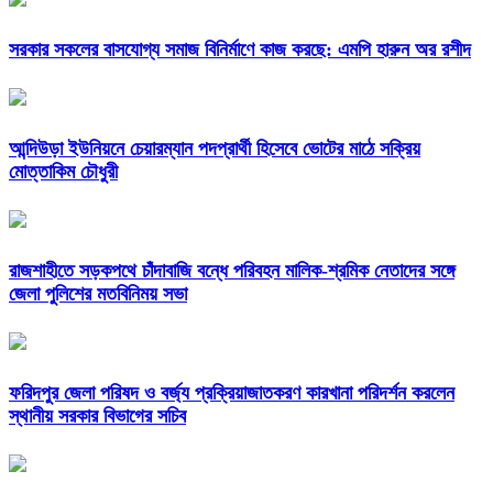
সরকার সকলের বাসযোগ্য সমাজ বিনির্মাণে কাজ করছে: এমপি হারুন অর রশীদ
আন্দিউড়া ইউনিয়নে চেয়ারম্যান পদপ্রার্থী হিসেবে ভোটের মাঠে সক্রিয়
মোত্তাকিম চৌধুরী
রাজশাহীতে সড়কপথে চাঁদাবাজি বন্ধে পরিবহন মালিক-শ্রমিক নেতাদের সঙ্গে
জেলা পুলিশের মতবিনিময় সভা
ফরিদপুর জেলা পরিষদ ও বর্জ্য প্রক্রিয়াজাতকরণ কারখানা পরিদর্শন করলেন
স্থানীয় সরকার বিভাগের সচিব