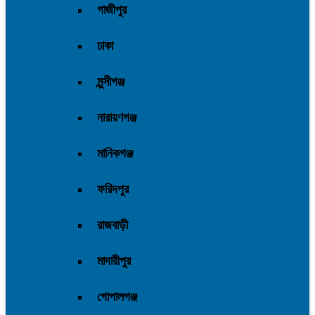
গাজীপুর
ঢাকা
মুন্সীগঞ্জ
নারায়ণগঞ্জ
মানিকগঞ্জ
ফরিদপুর
রাজবাড়ী
মাদারীপুর
গোপালগঞ্জ