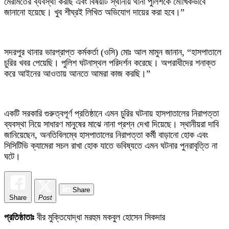
মেরামতের ব্যবস্থা করছি এবং বিষয়টি স্থানীয় থানা পুলিশকে মৌখিকভাবে
জানানো হয়েছে। খুব শীঘ্রই লিখিত অভিযোগ দায়ের করা হবে।”
​সদরপুর থানার ভারপ্রাপ্ত কর্মকর্তা (ওসি) মোঃ আল মামুন জানান, “হাসপাতালে
চুরির খবর পেয়েছি। পুলিশ ঘটনাস্থল পরিদর্শন করেছে। অপরাধীদের শনাক্ত
করে আইনের আওতায় আনতে আমরা কাজ করছি।”
​একটি সরকারি গুরুত্বপূর্ণ প্রতিষ্ঠানে এমন চুরির ঘটনায় হাসপাতালের নিরাপত্তা
ব্যবস্থা নিয়ে সাধারণ মানুষের মাঝে নানা প্রশ্ন দেখা দিয়েছে। স্থানীয়রা দাবি
জানিয়েছেন, অনতিবিলম্বে হাসপাতালের নিরাপত্তা কর্মী বাড়ানো হোক এবং
সিসিটিভি ক্যামেরা সচল রাখা হোক যাতে ভবিষ্যতে এমন ঘটনার পুনরাবৃত্তি না
ঘটে।
Share
Share
Post
প্রতিষ্ঠাতাঃ
বীর মুক্তিযোদ্ধা মরহুম মকবুল হোসেন সিকদার