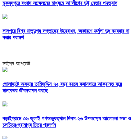
মুকসুদপুরে সংবাদ সম্মেলনের মাধ্যমে আ’লীগের দুই নেতার পদত্যাগ
লালপুরে বিশ্ব মাতৃদুগ্ধ সপ্তাহের উদ্বোধন, অকারণে ফর্মুলা দুধ ব্যবহার না
করার পরামর্শ
সর্বশেষ আপডেট
ভোলাহাটে অসহায় তামিজুদ্দিন ৭২ বছর বয়সে ক্যানসারে আক্রান্ত হয়ে
মানবেতর জীবনযাপন করছে
বড়াইগ্রামে ৩৬ জুলাই গণঅভ্যুত্থান দিবস-২৬ উপলক্ষ্যে আলোচনা সভা ও
চলচিত্র/প্রামাণ্য চিত্র প্রদর্শন