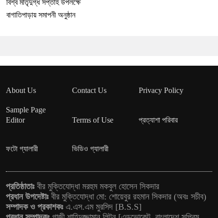
বিশ্ব মাতৃদুগ্ধ সপ্তাহ উপলক্ষে
বাগাতিপাড়ায় সমাপনী অনুষ্ঠান
About Us
Contact Us
Privacy Policy
Sample Page
Editor
Terms of Use
প্রত্যাশা পরিবার
ফটো গ্যালারী
ভিডিও গ্যালারী
প্রতিষ্ঠাতাঃ
বীর মুক্তিযোদ্ধা মরহুম মকবুল হোসেন সিকদার
প্রধান উপদেষ্টাঃ
বীর মুক্তিযোদ্ধা মো: শোয়েবুর রহমান সিকদার (অবঃ সচীব)
সম্পাদক ও প্রকাশকঃ
এ.এস.এম মুরসিদ [B.S.S]
প্রধান সম্পাদকঃ
গাজী শাহিদুজ্জামান লিটন [এডভোকেট, বাংলাদেশ সুপ্রিম