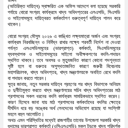
উদ্দিন
(অতিরিক্ত দায়িত্ব) স্বাক্ষরিত এক অফিস আদেশে বলা হয়েছে সরকারি
পর্যায়ে বোরো সংগ্রহ কার্যক্রমে খাদ্য অধিদপ্তরের এলএসডি, সিএসডি
ও সাইলোসমূহে দায়িত্বরত কর্মকর্তাগণ গুরুত্বপূর্ণ দায়িত্ব পালন করে
থাকেন।
বোরো সংগ্রহ মৌসুম ২০২৬ এ কাঙ্খিত লক্ষ্যমাত্রা অর্জন এবং সংগ্রহ
কার্যক্রম নিরবচ্ছিন্ন ও নির্বিঘ্ন রাখার লক্ষ্যে পরবর্তী নির্দেশ না দেওয়া
পর্যন্ত এলএসডিসমূহের (ভারপ্রাপ্ত) কর্মকর্তা, সিএসডিসমূহের
ব্যবস্থাপক ও সাইলোসমূহের সাইলো অধীক্ষকগণের বদলি-পদায়ন
স্থগিত থাকবে। তবে অবসর ও মৃত্যুজনিত কারণে কোনো পদশূন্যতা
সৃষ্টি হলে বা গুরুতর অসুস্থতাজনিত কারণে জরুরী বিবেচনায়
মহাপরিচালক, খাদ্য অধিদপ্তর, খাদ্য মন্ত্রণালয়কে অবহিত রেখে বদলি
বা পদায়ন করতে পারেন।
সুত্র জানায়, নতুন সরকার দায়িত্ব গ্রহণের পর খাদ্য বিভাগকে অনিয়ম
ও দুর্নীতিমুক্ত করতে খাদ্য মন্ত্রণালয়ের সচিব খাদ্য অধিদপ্তরের মাঠ
প্রশাসনের সকল ধরনের বদলি কার্যক্রম সাময়িকভাবে স্থগিত করেন।
কারণ হিসেবে জানা যায় মাঠ প্রশাসনের কর্মকর্তাদের বদলির ক্ষেত্রে
দীর্ঘদিন ধরে বড় অঙ্কের অর্থ লেনদেনের অভিযোগ রয়েছে যা সংশ্লিষ্ট
মহলে বহুল আলোচিত।
অথচ এমন পরিস্থিতির মধ্যেই রাজশাহীর তানোর উপজেলা সরকারি খাদ্য
গুদামের ভারপ্রাপ্ত কর্মকর্তা (ওসিএলএসডি) মকুল টুডুকে খাদ্য পরিদর্শক