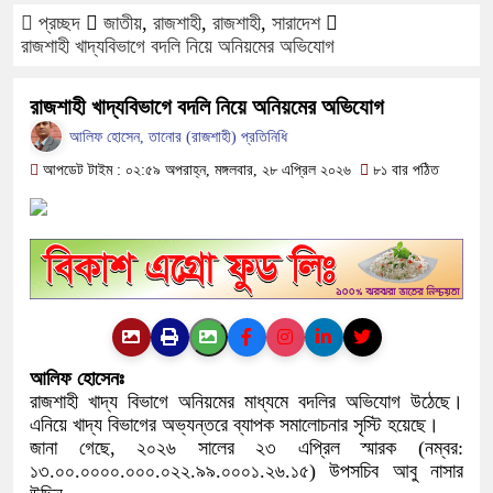
প্রচ্ছদ
জাতীয়
,
রাজশাহী
,
রাজশাহী
,
সারাদেশ
ফরিদপুরে ওজোপাডিকোর উদ্যোগে মতবি
রাজশাহী খাদ্যবিভাগে বদলি নিয়ে অনিয়মের অভিযোগ
বাংলাদেশের আকাশে রহস্যময় আলোর ঝল
রাজশাহী খাদ্যবিভাগে বদলি নিয়ে অনিয়মের অভিযোগ
আলিফ হোসেন, তানোর (রাজশাহী) প্রতিনিধি
দেড় লাখ টাকার গাছ ৫০ হাজারে নিলাম
আপডেট টাইম : ০২:৫৯ অপরাহ্ন, মঙ্গলবার, ২৮ এপ্রিল ২০২৬
৮১ বার পঠিত
ফরিদপুরে ট্রিপল মার্ডারঃ ১০ ঘণ্টায় গ
কোদাল
ফরিদপুরে ‘শ্মশান বন্ধু’ কানু সেন অনে
আলিফ হোসেনঃ
রাজশাহী খাদ্য বিভাগে অনিয়মের মাধ্যমে বদলির অভিযোগ উঠেছে।
এনিয়ে খাদ্য বিভাগের অভ্যন্তরে ব্যাপক সমালোচনার সৃস্টি হয়েছে।
জানা গেছে, ২০২৬ সালের ২৩ এপ্রিল স্মারক (নম্বর:
১৩.০০.০০০০.০০০.০২২.৯৯.০০০১.২৬.১৫) উপসচিব আবু নাসার