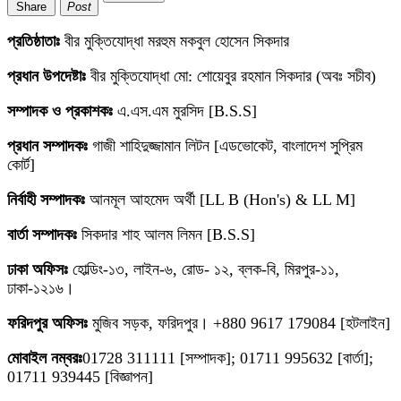
Share
Post
প্রতিষ্ঠাতাঃ
বীর মুক্তিযোদ্ধা মরহুম মকবুল হোসেন সিকদার
প্রধান উপদেষ্টাঃ
বীর মুক্তিযোদ্ধা মো: শোয়েবুর রহমান সিকদার (অবঃ সচীব)
সম্পাদক ও প্রকাশকঃ
এ.এস.এম মুরসিদ [B.S.S]
প্রধান সম্পাদকঃ
গাজী শাহিদুজ্জামান লিটন [এডভোকেট, বাংলাদেশ সুপ্রিম
কোর্ট]
নির্বাহী সম্পাদকঃ
আনমূল আহমেদ অর্থী [LL B (Hon's) & LL M]
বার্তা সম্পাদকঃ
সিকদার শাহ আলম লিমন [B.S.S]
ঢাকা অফিসঃ
হোল্ডিং-১৩, লাইন-৬, রোড- ১২, ব্লক-বি, মিরপুর-১১,
ঢাকা-১২১৬।
ফরিদপুর অফিসঃ
মুজিব সড়ক, ফরিদপুর। +880 9617 179084 [হটলাইন]
মোবাইল নম্বরঃ
01728 311111 [সম্পাদক]; 01711 995632 [বার্তা];
01711 939445 [বিজ্ঞাপন]