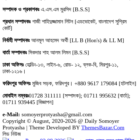
সম্পাদক ও প্রকাশকঃ
এ.এস.এম মুরসিদ [B.S.S]
প্রধান সম্পাদকঃ
গাজী শাহিদুজ্জামান লিটন [এডভোকেট, বাংলাদেশ সুপ্রিম
কোর্ট]
নির্বাহী সম্পাদকঃ
আনমূল আহমেদ অর্থী [LL B (Hon's) & LL M]
বার্তা সম্পাদকঃ
সিকদার শাহ আলম লিমন [B.S.S]
ঢাকা অফিসঃ
হোল্ডিং-১৩, লাইন-৬, রোড- ১২, ব্লক-বি, মিরপুর-১১,
ঢাকা-১২১৬।
ফরিদপুর অফিসঃ
মুজিব সড়ক, ফরিদপুর। +880 9617 179084 [হটলাইন]
মোবাইল নম্বরঃ
01728 311111 [সম্পাদক]; 01711 995632 [বার্তা];
01711 939445 [বিজ্ঞাপন]
e-Mail:
somoyerprotyasha@gmail.com
Copyright © August, 2020-2026 @ Daily Somoyer
Protyasha | Theme Developed BY
ThemesBazar.Com
লিড নিউজ