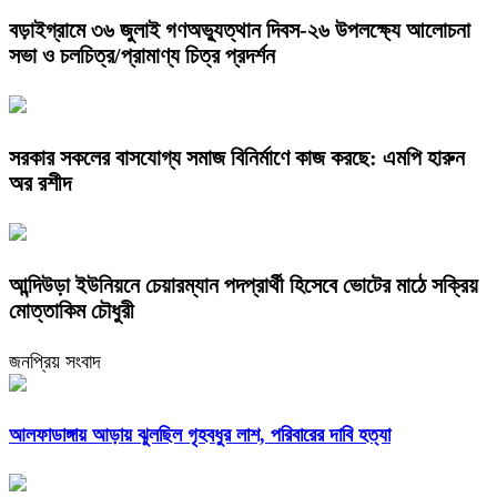
বড়াইগ্রামে ৩৬ জুলাই গণঅভ্যুত্থান দিবস-২৬ উপলক্ষ্যে আলোচনা
সভা ও চলচিত্র/প্রামাণ্য চিত্র প্রদর্শন
সরকার সকলের বাসযোগ্য সমাজ বিনির্মাণে কাজ করছে: এমপি হারুন
অর রশীদ
আন্দিউড়া ইউনিয়নে চেয়ারম্যান পদপ্রার্থী হিসেবে ভোটের মাঠে সক্রিয়
মোত্তাকিম চৌধুরী
জনপ্রিয় সংবাদ
আলফাডাঙ্গায় আড়ায় ঝুলছিল গৃহবধুর লাশ, পরিবারের দাবি হত্যা