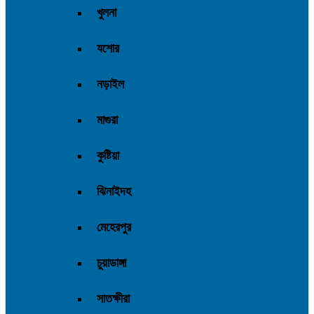
খুলনা
যশোর
নড়াইল
মাগুরা
কুষ্টিয়া
ঝিনাইদহ
মেহেরপুর
চুয়াডাঙ্গা
সাতক্ষীরা