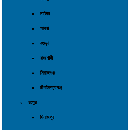
নাটোর
পাবনা
বগুড়া
রাজশাহী
সিরাজগঞ্জ
চাঁপাইনবা্বগঞ্জ
রংপুর
দিনাজপুর