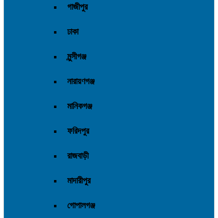
গাজীপুর
ঢাকা
মুন্সীগঞ্জ
নারায়ণগঞ্জ
মানিকগঞ্জ
ফরিদপুর
রাজবাড়ী
মাদারীপুর
গোপালগঞ্জ