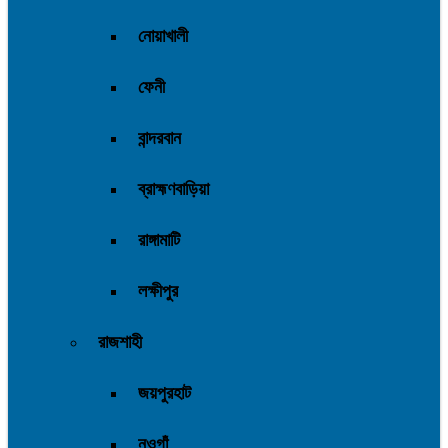
নোয়াখালী
ফেনী
বান্দরবান
ব্রাহ্মণবাড়িয়া
রাঙ্গামাটি
লক্ষীপুর
রাজশাহী
জয়পুরহাট
নওগাঁ