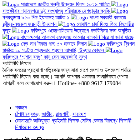
সারাদেশে জাতীয় পল্লী উন্নয়ন দিবস-২০২৬ পালিত
সাতক্ষীরার শ্যামনগরে দুই সংখ্যালঘু পরিবারকে দেশছাড়ার হুমকি
নগরকান্দায় ৯৫০ পিচ ইয়াবাসহ আটক ১
পাংশা সরকারী কলেজে
রবীন্দ্র-নজরুল জয়ন্তী উদযাপন
মোবাইল চার্জ দিতে গিয়ে কিশোরীর
মৃত্যু
ফরিদপুরে ওজোপাডিকোর উদ্যোগে মতবিনিময় সভা অনুষ্ঠিত
বাংলাদেশের আকাশে রহস্যময় আলোর ঝলকানি ঘিরে যা জানা যাচ্ছে
দেড় লাখ টাকার গাছ ৫০ হাজারে নিলাম
ফরিদপুরে ট্রিপল
মার্ডারঃ ১০ ঘণ্টায় গ্রেফতার প্রধান আসামি, উদ্ধার কোদাল
ফরিদপুরে ‘শ্মশান বন্ধু’ কানু সেন অনেকটাই সুস্থ
প্রতিনিধি নিয়োগ
দৈনিক সময়ের প্রত্যাশা পত্রিকার জন্য সারা দেশে জেলা ও উপজেলা পর্যায়ে
প্রতিনিধি নিয়োগ করা হচ্ছে। আপনি আপনার এলাকায় সাংবাদিকতা পেশায়
আগ্রহী হলে যোগাযোগ করুন। Hotline- +880 9617 179084
প্রচ্ছদ
চাঁপাইনবা্বগঞ্জ
,
জাতীয়
,
রাজশাহী
,
সারাদেশ
ভোলাহাটে অভিযুক্ত প্রাইমারী শিক্ষক সেলিম রেজার বিরুদ্ধে শিক্ষার্থী
নির্যাতনের তদন্ত