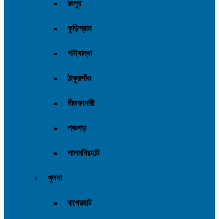
রংপুর
কুড়িগ্রাম
গাইবান্ধা
ঠাকুরগাঁও
নীলফামারী
পঞ্চগড়
লালমনিরহাট
খুলনা
বাগেরহাট