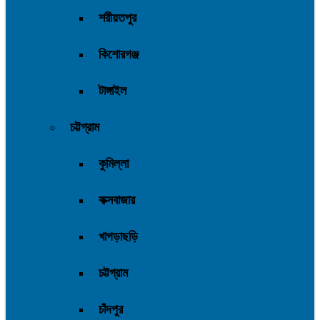
শরীয়তপুর
কিশোরগঞ্জ
টাঙ্গাইল
চট্টগ্রাম
কুমিল্লা
কক্সবাজার
খাগড়াছড়ি
চট্টগ্রাম
চাঁদপুর