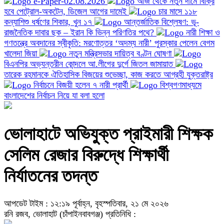
e-Paper-02.08.2026
আজ থেকে নতুন দামে বিক্রি
হবে পেট্রোল-অকটেন, ডিজেল আগের দামেই
চার মাসে ১১৮
কন্যাশিশু ধর্ষণের শিকার, খুন ১৭
আন্তর্জাতিক বিশ্লেষণ: ভূ-
রাজনৈতিক দাবার ছক – ইরান কি ভিন্ন পরিণতির পথে?
নারী শিক্ষা ও
গণতন্ত্রে অবদানের স্বীকৃতি: মরণোত্তর ‘অদম্য নারী’ পুরস্কার পেলেন বেগম
খালেদা জিয়া
নতুন মন্ত্রিসভার দায়িত্ব বণ্টন ঘোষণা
বিএনপির অভ্যন্তরীন কোন্দলে আ.লীগের দুর্গে জিতল জামায়াত
তারেক রহমানকে ঐতিহাসিক বিজয়ের শুভেচ্ছা, কাজ করতে আগ্রহী যুক্তরাষ্ট্র
নির্বাচনে বিজয়ী হলেন ৭ নারী প্রার্থী
বিশ্বগণমাধ্যমে
বাংলাদেশের নির্বাচন নিয়ে যা বলা হলো
ভোলাহাটে অভিযুক্ত প্রাইমারী শিক্ষক
সেলিম রেজার বিরুদ্ধে শিক্ষার্থী
নির্যাতনের তদন্ত
আপডেট টাইম : ১২:১৯ পূর্বাহ্ন, বৃহস্পতিবার, ২১ মে ২০২৬
রনি রজব, ভোলাহাট (চাঁপাইনবাবগঞ্জ) প্রতিনিধি :