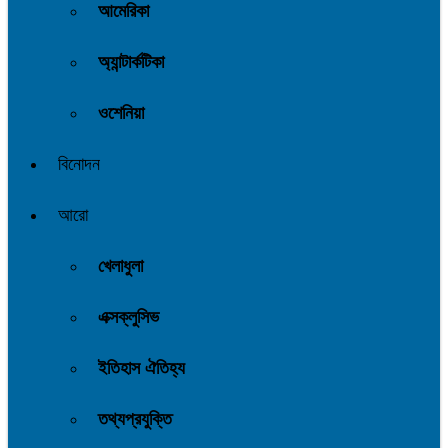
আমেরিকা
অ্যান্টার্কটিকা
ওশেনিয়া
বিনোদন
আরো
খেলাধুলা
এক্সক্লুসিভ
ইতিহাস ঐতিহ্য
তথ্যপ্রযুক্তি