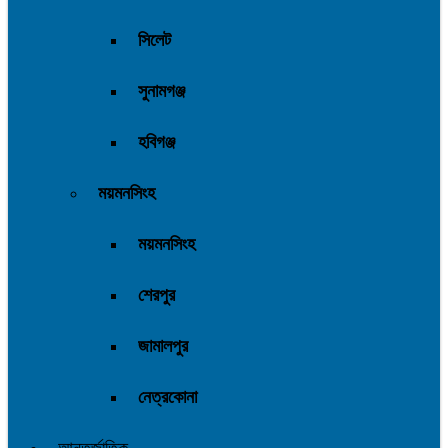
সিলেট
সুনামগঞ্জ
হবিগঞ্জ
ময়মনসিংহ
ময়মনসিংহ
শেরপুর
জামালপুর
নেত্রকোনা