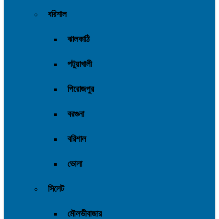
বরিশাল
ঝালকাঠি
পটুয়াখালী
পিরোজপুর
বরগুনা
বরিশাল
ভোলা
সিলেট
মৌলভীবাজার