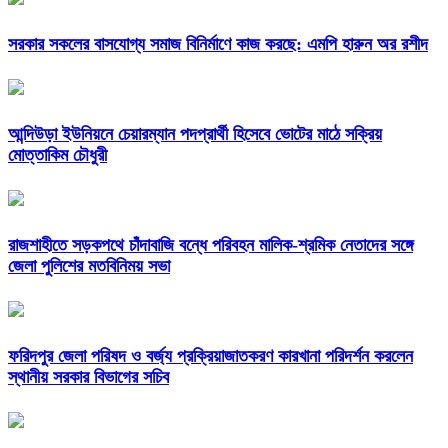
সরকার সকলের বাসযোগ্য সমাজ বিনির্মাণে কাজ করছে: এমপি হারুন অর রশীদ
আন্দিউড়া ইউনিয়নে চেয়ারম্যান পদপ্রার্থী হিসেবে ভোটের মাঠে সক্রিয়
মোত্তাকিম চৌধুরী
রাজশাহীতে সড়কপথে চাঁদাবাজি বন্ধে পরিবহন মালিক-শ্রমিক নেতাদের সঙ্গে
জেলা পুলিশের মতবিনিময় সভা
ফরিদপুর জেলা পরিষদ ও বর্জ্য প্রক্রিয়াজাতকরণ কারখানা পরিদর্শন করলেন
স্থানীয় সরকার বিভাগের সচিব