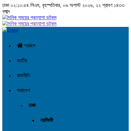
ঢাকা
০২:১০:৫৪ পিএম
, বৃহস্পতিবার, ০৬ অগাস্ট ২০২৬, ২২ শ্রাবণ ১৪৩৩
বঙ্গাব্দ
প্রচ্ছদ
জাতীয়
রাজনীতি
সারাদেশ
ঢাকা
নরসিংদী