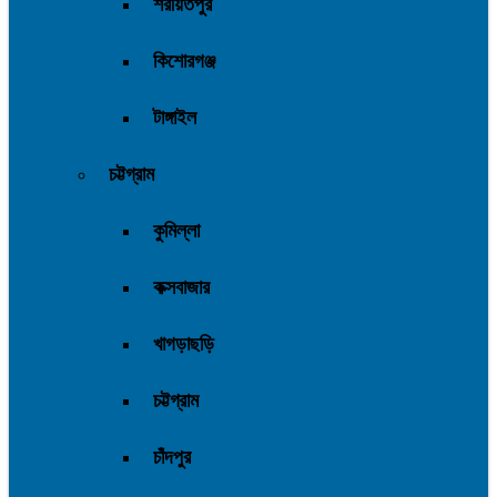
শরীয়তপুর
কিশোরগঞ্জ
টাঙ্গাইল
চট্টগ্রাম
কুমিল্লা
কক্সবাজার
খাগড়াছড়ি
চট্টগ্রাম
চাঁদপুর