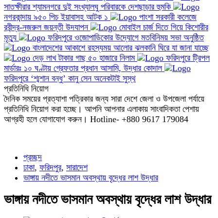
সাতক্ষীরার শ্যামনগরে দুই সংখ্যালঘু পরিবারকে দেশছাড়ার হুমকি
নগরকান্দায় ৯৫০ পিচ ইয়াবাসহ আটক ১
পাংশা সরকারী কলেজে
রবীন্দ্র-নজরুল জয়ন্তী উদযাপন
মোবাইল চার্জ দিতে গিয়ে কিশোরীর
মৃত্যু
ফরিদপুরে ওজোপাডিকোর উদ্যোগে মতবিনিময় সভা অনুষ্ঠিত
বাংলাদেশের আকাশে রহস্যময় আলোর ঝলকানি ঘিরে যা জানা যাচ্ছে
দেড় লাখ টাকার গাছ ৫০ হাজারে নিলাম
ফরিদপুরে ট্রিপল
মার্ডারঃ ১০ ঘণ্টায় গ্রেফতার প্রধান আসামি, উদ্ধার কোদাল
ফরিদপুরে ‘শ্মশান বন্ধু’ কানু সেন অনেকটাই সুস্থ
প্রতিনিধি নিয়োগ
দৈনিক সময়ের প্রত্যাশা পত্রিকার জন্য সারা দেশে জেলা ও উপজেলা পর্যায়ে
প্রতিনিধি নিয়োগ করা হচ্ছে। আপনি আপনার এলাকায় সাংবাদিকতা পেশায়
আগ্রহী হলে যোগাযোগ করুন। Hotline- +880 9617 179084
প্রচ্ছদ
ঢাকা
,
ফরিদপুর
,
সারাদেশ
ভাঙ্গায় নদীতে ভাসমান অবস্থায় বৃদ্ধের লাশ উদ্ধার
ভাঙ্গায় নদীতে ভাসমান অবস্থায় বৃদ্ধের লাশ উদ্ধার