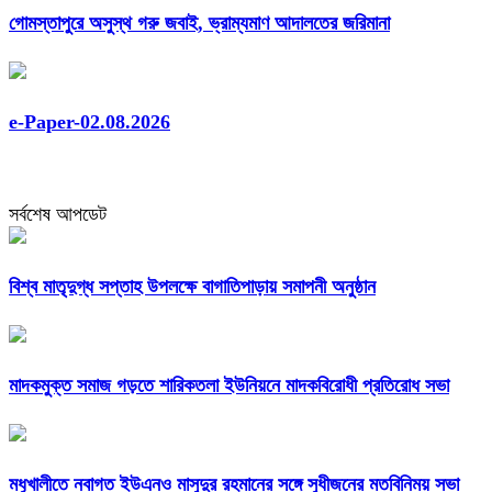
গোমস্তাপুরে অসুস্থ গরু জবাই, ভ্রাম্যমাণ আদালতের জরিমানা
e-Paper-02.08.2026
সর্বশেষ আপডেট
বিশ্ব মাতৃদুগ্ধ সপ্তাহ উপলক্ষে বাগাতিপাড়ায় সমাপনী অনুষ্ঠান
মাদকমুক্ত সমাজ গড়তে শারিকতলা ইউনিয়নে মাদকবিরোধী প্রতিরোধ সভা
মধুখালীতে নবাগত ইউএনও মাসুদুর রহমানের সঙ্গে সুধীজনের মতবিনিময় সভা