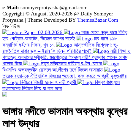
e-Mail:
somoyerprotyasha@gmail.com
Copyright © August, 2020-2026 @ Daily Somoyer
Protyasha | Theme Developed BY
ThemesBazar.Com
লিড নিউজ
e-Paper-02.08.2026
আজ থেকে নতুন দামে বিক্রি
হবে পেট্রোল-অকটেন, ডিজেল আগের দামেই
চার মাসে ১১৮
কন্যাশিশু ধর্ষণের শিকার, খুন ১৭
আন্তর্জাতিক বিশ্লেষণ: ভূ-
রাজনৈতিক দাবার ছক – ইরান কি ভিন্ন পরিণতির পথে?
নারী শিক্ষা ও
গণতন্ত্রে অবদানের স্বীকৃতি: মরণোত্তর ‘অদম্য নারী’ পুরস্কার পেলেন বেগম
খালেদা জিয়া
নতুন মন্ত্রিসভার দায়িত্ব বণ্টন ঘোষণা
বিএনপির অভ্যন্তরীন কোন্দলে আ.লীগের দুর্গে জিতল জামায়াত
তারেক রহমানকে ঐতিহাসিক বিজয়ের শুভেচ্ছা, কাজ করতে আগ্রহী যুক্তরাষ্ট্র
নির্বাচনে বিজয়ী হলেন ৭ নারী প্রার্থী
বিশ্বগণমাধ্যমে
বাংলাদেশের নির্বাচন নিয়ে যা বলা হলো
ভাঙ্গায় নদীতে ভাসমান অবস্থায় বৃদ্ধের
লাশ উদ্ধার