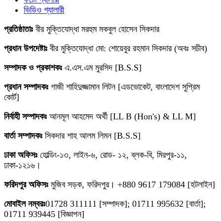
ভিডিও গ্যালারী
প্রতিষ্ঠাতাঃ
বীর মুক্তিযোদ্ধা মরহুম মকবুল হোসেন সিকদার
প্রধান উপদেষ্টাঃ
বীর মুক্তিযোদ্ধা মো: শোয়েবুর রহমান সিকদার (অবঃ সচীব)
সম্পাদক ও প্রকাশকঃ
এ.এস.এম মুরসিদ [B.S.S]
প্রধান সম্পাদকঃ
গাজী শাহিদুজ্জামান লিটন [এডভোকেট, বাংলাদেশ সুপ্রিম
কোর্ট]
নির্বাহী সম্পাদকঃ
আনমূল আহমেদ অর্থী [LL B (Hon's) & LL M]
বার্তা সম্পাদকঃ
সিকদার শাহ আলম লিমন [B.S.S]
ঢাকা অফিসঃ
হোল্ডিং-১৩, লাইন-৬, রোড- ১২, ব্লক-বি, মিরপুর-১১,
ঢাকা-১২১৬।
ফরিদপুর অফিসঃ
মুজিব সড়ক, ফরিদপুর। +880 9617 179084 [হটলাইন]
মোবাইল নম্বরঃ
01728 311111 [সম্পাদক]; 01711 995632 [বার্তা];
01711 939445 [বিজ্ঞাপন]