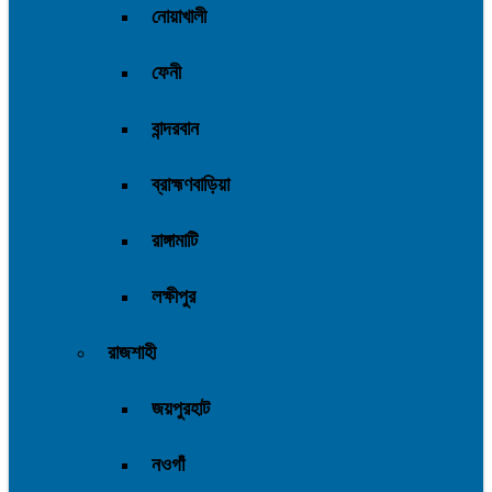
নোয়াখালী
ফেনী
বান্দরবান
ব্রাহ্মণবাড়িয়া
রাঙ্গামাটি
লক্ষীপুর
রাজশাহী
জয়পুরহাট
নওগাঁ