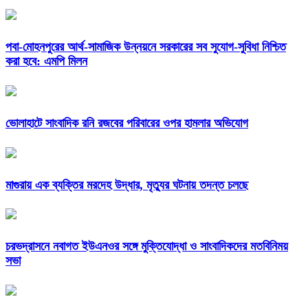
পবা-মোহনপুরের আর্থ-সামাজিক উন্নয়নে সরকারের সব সুযোগ-সুবিধা নিশ্চিত
করা হবে: এমপি মিলন
ভোলাহাটে সাংবাদিক রনি রজবের পরিবারের ওপর হামলার অভিযোগ
মাগুরায় এক ব্যক্তির মরদেহ উদ্ধার, মৃত্যুর ঘটনায় তদন্ত চলছে
চরভদ্রাসনে নবাগত ইউএনওর সঙ্গে মুক্তিযোদ্ধা ও সাংবাদিকদের মতবিনিময়
সভা