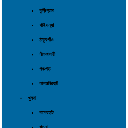
কুড়িগ্রাম
গাইবান্ধা
ঠাকুরগাঁও
নীলফামারী
পঞ্চগড়
লালমনিরহাট
খুলনা
বাগেরহাট
খুলনা