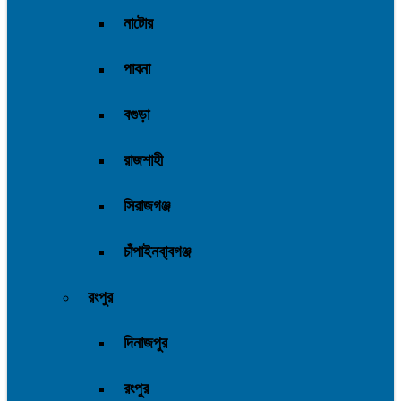
নাটোর
পাবনা
বগুড়া
রাজশাহী
সিরাজগঞ্জ
চাঁপাইনবা্বগঞ্জ
রংপুর
দিনাজপুর
রংপুর