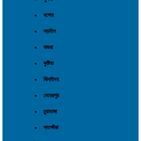
যশোর
নড়াইল
মাগুরা
কুষ্টিয়া
ঝিনাইদহ
মেহেরপুর
চুয়াডাঙ্গা
সাতক্ষীরা