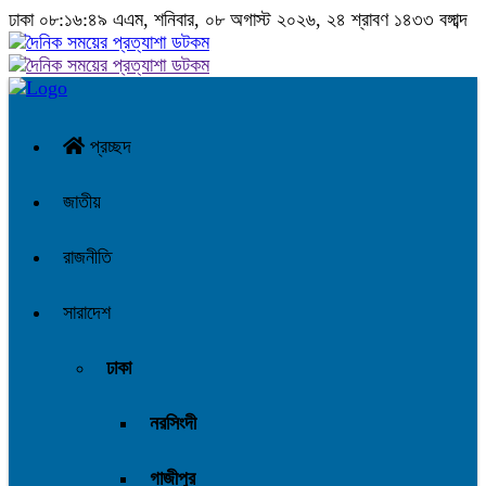
ঢাকা
০৮:১৬:৪৯ এএম
, শনিবার, ০৮ অগাস্ট ২০২৬, ২৪ শ্রাবণ ১৪৩৩ বঙ্গাব্দ
প্রচ্ছদ
জাতীয়
রাজনীতি
সারাদেশ
ঢাকা
নরসিংদী
গাজীপুর