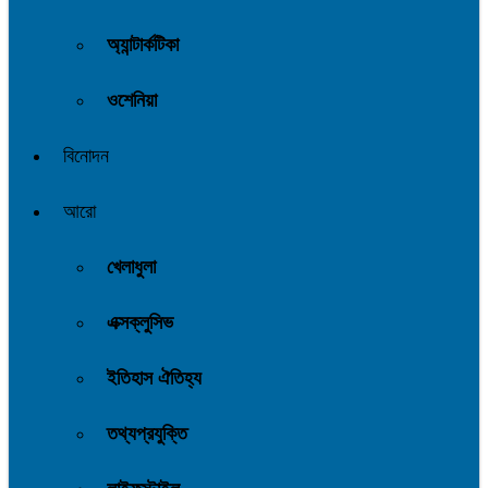
অ্যান্টার্কটিকা
ওশেনিয়া
বিনোদন
আরো
খেলাধুলা
এক্সক্লুসিভ
ইতিহাস ঐতিহ্য
তথ্যপ্রযুক্তি