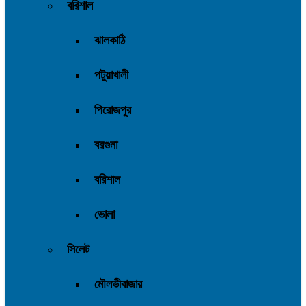
বরিশাল
ঝালকাঠি
পটুয়াখালী
পিরোজপুর
বরগুনা
বরিশাল
ভোলা
সিলেট
মৌলভীবাজার