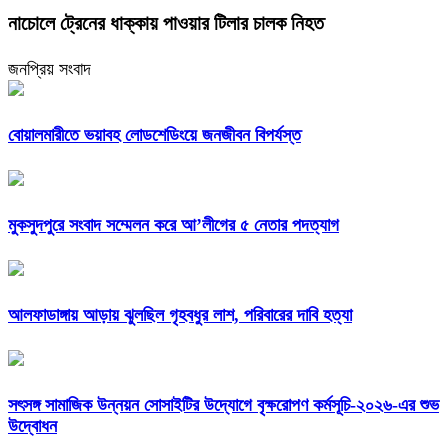
নাচোলে ট্রেনের ধাক্কায় পাওয়ার টিলার চালক নিহত
জনপ্রিয় সংবাদ
বোয়ালমারীতে ভয়াবহ লোডশেডিংয়ে জনজীবন বিপর্যস্ত
মুকসুদপুরে সংবাদ সম্মেলন করে আ’লীগের ৫ নেতার পদত্যাগ
আলফাডাঙ্গায় আড়ায় ঝুলছিল গৃহবধুর লাশ, পরিবারের দাবি হত্যা
সৎসঙ্গ সামাজিক উন্নয়ন সোসাইটির উদ্যোগে বৃক্ষরোপণ কর্মসূচি-২০২৬-এর শুভ
উদ্বোধন