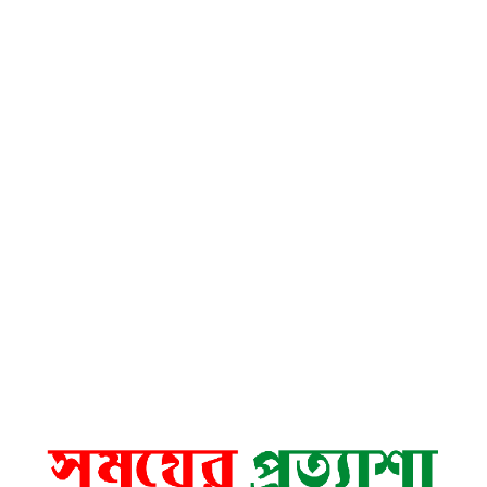
বাঘার চকরাজাপুর ও গড়গড়িতে ২৫০
পরিবারের মাঝে ত্রাণ বিতরণ করলেন
এমপি আবু সাইদ চাঁদ
চরভদ্রাসনে নবাগত ইউএনওর সঙ্গে
মুক্তিযোদ্ধা ও সাংবাদিকদের
মতবিনিময় সভা