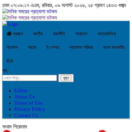
ঢাকা
০৭:০৯:১৭ এএম
, রবিবার, ০৯ অগাস্ট ২০২৬, ২৫ শ্রাবণ ১৪৩৩ বঙ্গাব্দ
প্রচ্ছদ
জাতীয়
রাজনীতি
সারাদেশ
আন্তর্জাতিক
বিনোদন
আরো
ই-পেপার
প্রত্যাশা পরিবার
বাংলা কনভার্টার
BN
সব
Editor
About Us
Terms of Use
Privacy Policy
Contact Us
সংবাদ শিরোনাম