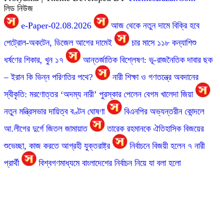
লিড নিউজ
e-Paper-02.08.2026
আজ থেকে নতুন দামে বিক্রি হবে
পেট্রোল-অকটেন, ডিজেল আগের দামেই
চার মাসে ১১৮ কন্যাশিশু
ধর্ষণের শিকার, খুন ১৭
আন্তর্জাতিক বিশ্লেষণ: ভূ-রাজনৈতিক দাবার ছক
– ইরান কি ভিন্ন পরিণতির পথে?
নারী শিক্ষা ও গণতন্ত্রে অবদানের
স্বীকৃতি: মরণোত্তর ‘অদম্য নারী’ পুরস্কার পেলেন বেগম খালেদা জিয়া
নতুন মন্ত্রিসভার দায়িত্ব বণ্টন ঘোষণা
বিএনপির অভ্যন্তরীন কোন্দলে
আ.লীগের দুর্গে জিতল জামায়াত
তারেক রহমানকে ঐতিহাসিক বিজয়ের
শুভেচ্ছা, কাজ করতে আগ্রহী যুক্তরাষ্ট্র
নির্বাচনে বিজয়ী হলেন ৭ নারী
প্রার্থী
বিশ্বগণমাধ্যমে বাংলাদেশের নির্বাচন নিয়ে যা বলা হলো