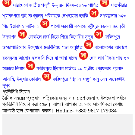
সারাদেশে জাতীয় পল্লী উন্নয়ন দিবস-২০২৬ পালিত
সাতক্ষীরার
শ্যামনগরে দুই সংখ্যালঘু পরিবারকে দেশছাড়ার হুমকি
নগরকান্দায় ৯৫০
পিচ ইয়াবাসহ আটক ১
পাংশা সরকারী কলেজে রবীন্দ্র-নজরুল জয়ন্তী
উদযাপন
মোবাইল চার্জ দিতে গিয়ে কিশোরীর মৃত্যু
ফরিদপুরে
ওজোপাডিকোর উদ্যোগে মতবিনিময় সভা অনুষ্ঠিত
বাংলাদেশের আকাশে
রহস্যময় আলোর ঝলকানি ঘিরে যা জানা যাচ্ছে
দেড় লাখ টাকার গাছ ৫০
হাজারে নিলাম
ফরিদপুরে ট্রিপল মার্ডারঃ ১০ ঘণ্টায় গ্রেফতার প্রধান
আসামি, উদ্ধার কোদাল
ফরিদপুরে ‘শ্মশান বন্ধু’ কানু সেন অনেকটাই
সুস্থ
প্রতিনিধি নিয়োগ
দৈনিক সময়ের প্রত্যাশা পত্রিকার জন্য সারা দেশে জেলা ও উপজেলা পর্যায়ে
প্রতিনিধি নিয়োগ করা হচ্ছে। আপনি আপনার এলাকায় সাংবাদিকতা পেশায়
আগ্রহী হলে যোগাযোগ করুন। Hotline- +880 9617 179084