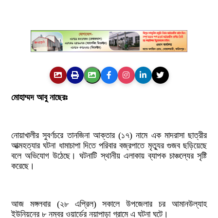
মোহাম্মদ আবু নাছেরঃ
নোয়াখালীর সুবর্ণচরে তানজিনা আক্তার (১৭) নামে এক মাদরাসা ছাত্রীর
আত্মহত্যার ঘটনা ধামাচাপা দিতে পরিবার বজ্রপাতে মৃত্যুর গুজব ছড়িয়েছে
বলে অভিযোগ উঠেছে। ঘটনাটি স্থানীয় এলাকায় ব্যাপক চাঞ্চল্যের সৃষ্টি
করেছে।
আজ মঙ্গলবার (২৮ এপ্রিল) সকালে উপজেলার চর আমানউল্যাহ
ইউনিয়নের ৮ নম্বর ওয়ার্ডের নয়াপাড়া গ্রামে এ ঘটনা ঘটে।