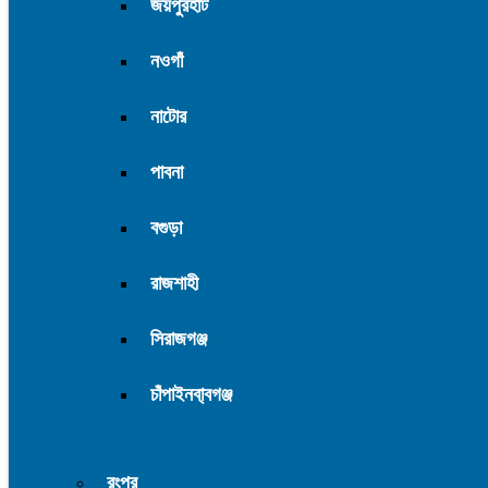
জয়পুরহাট
নওগাঁ
নাটোর
পাবনা
বগুড়া
রাজশাহী
সিরাজগঞ্জ
চাঁপাইনবা্বগঞ্জ
রংপুর