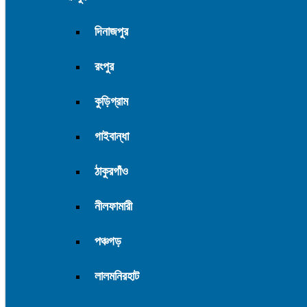
দিনাজপুর
রংপুর
কুড়িগ্রাম
গাইবান্ধা
ঠাকুরগাঁও
নীলফামারী
পঞ্চগড়
লালমনিরহাট