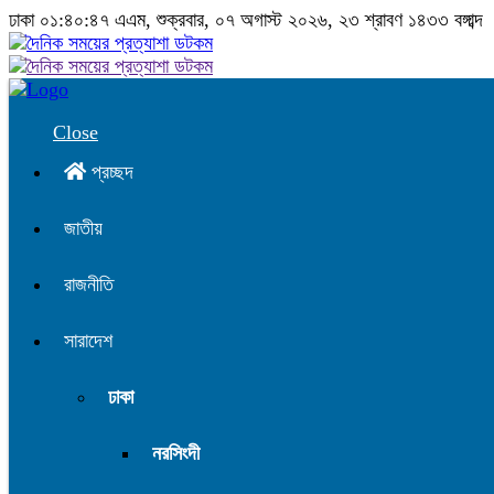
ঢাকা
০১:৪০:৪৮ এএম
, শুক্রবার, ০৭ অগাস্ট ২০২৬, ২৩ শ্রাবণ ১৪৩৩ বঙ্গাব্দ
Close
প্রচ্ছদ
জাতীয়
রাজনীতি
সারাদেশ
ঢাকা
নরসিংদী