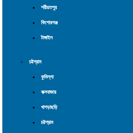
শরীয়তপুর
কিশোরগঞ্জ
টাঙ্গাইল
চট্টগ্রাম
কুমিল্লা
কক্সবাজার
খাগড়াছড়ি
চট্টগ্রাম