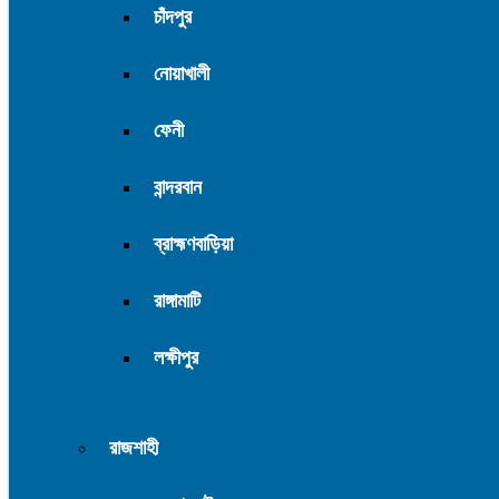
চাঁদপুর
নোয়াখালী
ফেনী
বান্দরবান
ব্রাহ্মণবাড়িয়া
রাঙ্গামাটি
লক্ষীপুর
রাজশাহী