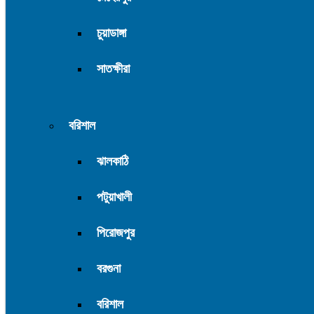
চুয়াডাঙ্গা
সাতক্ষীরা
বরিশাল
ঝালকাঠি
পটুয়াখালী
পিরোজপুর
বরগুনা
বরিশাল