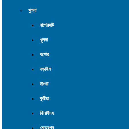
খুলনা
বাগেরহাট
খুলনা
যশোর
নড়াইল
মাগুরা
কুষ্টিয়া
ঝিনাইদহ
মেহেরপুর