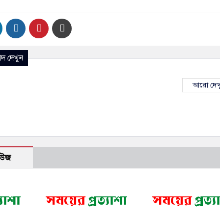
দ দেখুন
আরো দেখ
িউজ