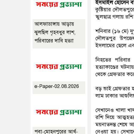
ইসমাইল হােসেন বা
কুষ্টিয়ার দৌলতপু
স্কুলছাত্র গলায় রশ
আলফাডাঙ্গায় আড়ায়
শনিবার (১৬ মে) দ
ঝুলছিল গৃহবধুর লাশ,
দৌলতপুর উপজেল
পরিবারের দাবি হত্যা
ইসলামের ছেলে এবং
নিহতের পরিবার ও
হত্যাকাণ্ডের ঘটন
থেকে গ্রেফতার কর
e-Paper-02.08.2026
বড় ভাই গ্রেফতার 
লাম ঢাকার আশুলিয়
সেখানেও খালা খাল
রশি দিয়ে আত্মহত
ময়নাতদন্ত শেষে আ
নেওয়া হয়। সেখানে
পবা-মোহনপুরের আর্থ-