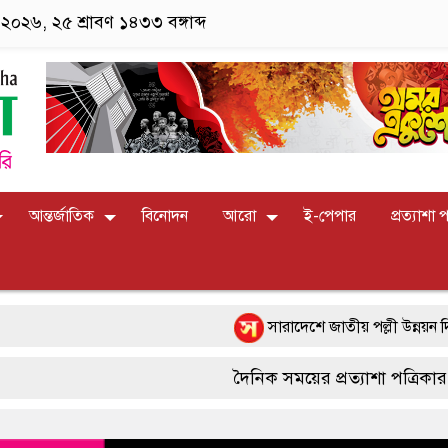
২০২৬, ২৫ শ্রাবণ ১৪৩৩ বঙ্গাব্দ
আন্তর্জাতিক
বিনোদন
আরো
ই-পেপার
প্রত্যাশা 
সারাদেশে জাতীয় পল্লী উন্নয়ন দিবস-২০২৬ 
পাংশা সরকারী কলেজে রবীন্দ্র-নজরুল জয়ন্ত
দৈনিক সময়ের প্রত্যাশা পত্রিকার জন্য সা
বাংলাদেশের আকাশে রহস্যময় আলোর ঝলকানি 
যোগাযোগ করুন। Hotline- +880 9617 