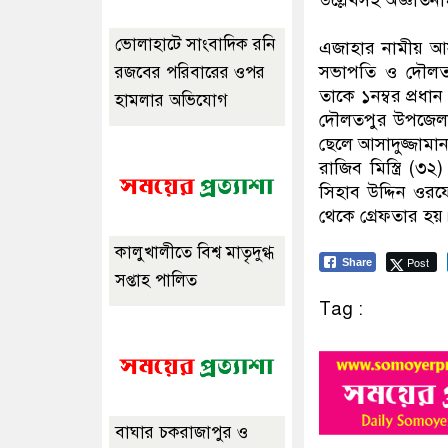
উল্লেখসহ অজ্ঞাত
ভোলাহাটে সাংবাদিক রনি
এজাহার নামীয় আসা
সভাপতি ও দৌলতপ
রজবের পরিবারের ওপর
তাকে ১নম্বর প্র
হামলার অভিযোগ
দৌলতপুর উপজেলা 
ছেলে আসাদুজ্জামা
রাজিব মিস্ত্রি (৩
সিহাব উদ্দিন ওরফে
থেকে গ্রেফতার হয়
কালুখালীতে বিশ্ব মাতৃদুগ্ধ
Post
Share
সপ্তাহ পালিত
Tag :
বাঘার চকরাজাপুর ও