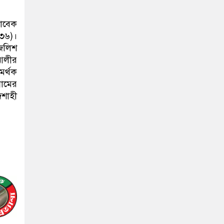
সাবেক
৩৬)।
মজলিশ
 আলীর
মর্থক
রামের
জশাহী