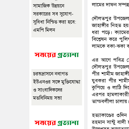
লামের দাফন সম্পন্
সামাজিক উন্নয়নে
সরকারের সব সুযোগ-
দৌলতপুর উপজেলার 
সুবিধা নিশ্চিত করা হবে:
জাহাঙ্গীর নিহত 
এমপি মিলন
ধরা পড়ে। ক্যাম
বিশ্লেষন করে পু
লামকে বকা-ঝকা ক
এর আগে পবিত্র 
দৌলতপুর উপজেলার 
পীর শামীম জাহাঙ্গ
চরভদ্রাসনে নবাগত
যুবকরা পীর শামীম
ইউএনওর সঙ্গে মুক্তিযোদ্ধা
কুপিয়ে ও লাঠি দি
ও সাংবাদিকদের
এরপর হামলাকারীর
মতবিনিময় সভা
তান্ডবলীলা চালায়
হত্যাকাণ্ডের ৩দি
রহমান সান্টু বাদ