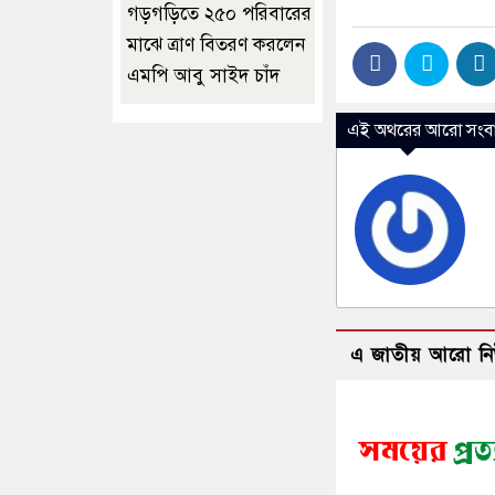
গড়গড়িতে ২৫০ পরিবারের
মাঝে ত্রাণ বিতরণ করলেন
এমপি আবু সাইদ চাঁদ
এই অথরের আরো সংবা
এ জাতীয় আরো ন