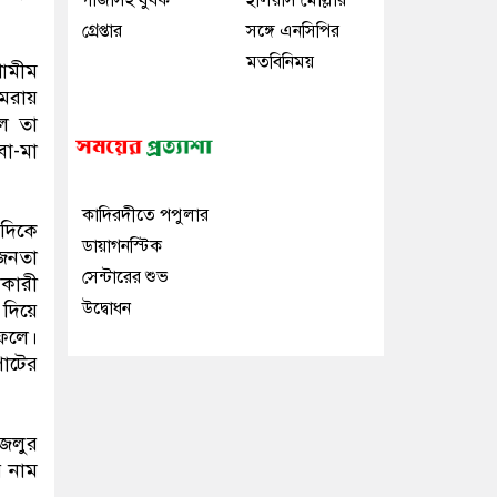
গাঁজাসহ যুবক
ইলিয়াস মোল্লার
গ্রেপ্তার
সঙ্গে এনসিপির
মতবিনিময়
শামীম
মেরায়
ে তা
বা-মা
কাদিরদীতে পপুলার
দিকে
ডায়াগনস্টিক
 জনতা
সেন্টারের শুভ
াকারী
উদ্বোধন
 দিয়ে
ফেলে।
পাটের
ফজলুর
র নাম