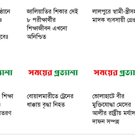
ষ্ঠানে
জালিয়াতির শিকার সেই
লালপুরে স্বামী-স্ত্রী
ও
৮ পরীক্ষার্থীর
মাদক ব্যবসায়ী গ্রেপ্
শিক্ষাজীবন এখনো
বেঃ
অনিশ্চিত
 শিক্ষা
বোয়ালমারীতে ট্রেনের
ভোলাহাটে বীর
ও
ধাক্কায় বৃদ্ধা নিহত
মুক্তিযোদ্ধা মেসের
বিতরণ
আলীর রাষ্ট্রীয় মর্যা
দাফন সম্পন্ন