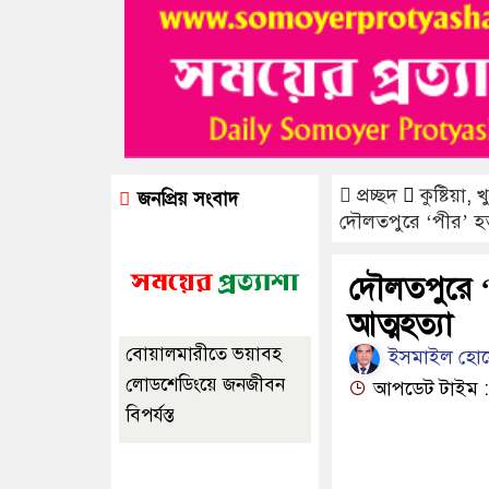
প্রচ্ছদ
কুষ্টিয়া
,
খ
জনপ্রিয় সংবাদ
দৌলতপুরে ‘পীর’ হত্
দৌলতপুরে ‘প
আত্মহত্যা
বোয়ালমারীতে ভয়াবহ
ইসমাইল হোসেন
লোডশেডিংয়ে জনজীবন
আপডেট টাইম : 
বিপর্যস্ত