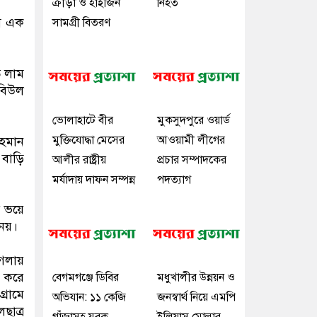
ক্রীড়া ও হাইজিন
নিহত
মে এক
সামগ্রী বিতরণ
ত লাম
বিউল
ভোলাহাটে বীর
মুকসুদপুরে ওয়ার্ড
মুক্তিযোদ্ধা মেসের
আওয়ামী লীগের
রহমান
 বাড়ি
আলীর রাষ্ট্রীয়
প্রচার সম্পাদকের
মর্যাদায় দাফন সম্পন্ন
পদত্যাগ
র ভয়ে
নেয়।
 গলায়
র করে
বেগমগঞ্জে ডিবির
মধুখালীর উন্নয়ন ও
্রামে
অভিযান: ১১ কেজি
জনস্বার্থ নিয়ে এমপি
ছাত্র