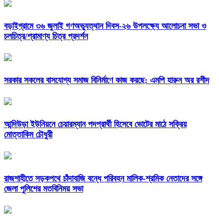
বড়াইগ্রামে ৩৬ জুলাই গণঅভ্যুত্থান দিবস-২৬ উপলক্ষ্যে আলোচনা সভা ও
চলচিত্র/প্রামাণ্য চিত্র প্রদর্শন
সরকার সকলের বাসযোগ্য সমাজ বিনির্মাণে কাজ করছে: এমপি হারুন অর রশীদ
আন্দিউড়া ইউনিয়নে চেয়ারম্যান পদপ্রার্থী হিসেবে ভোটের মাঠে সক্রিয়
মোত্তাকিম চৌধুরী
রাজশাহীতে সড়কপথে চাঁদাবাজি বন্ধে পরিবহন মালিক-শ্রমিক নেতাদের সঙ্গে
জেলা পুলিশের মতবিনিময় সভা