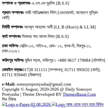
সম্পাদক ও প্রকাশকঃ
এ.এস.এম মুরসিদ [B.S.S]
প্রধান সম্পাদকঃ
গাজী শাহিদুজ্জামান লিটন [এডভোকেট, বাংলাদেশ সুপ্রিম
কোর্ট]
নির্বাহী সম্পাদকঃ
আনমূল আহমেদ অর্থী [LL B (Hon's) & LL M]
বার্তা সম্পাদকঃ
সিকদার শাহ আলম লিমন [B.S.S]
ঢাকা অফিসঃ
হোল্ডিং-১৩, লাইন-৬, রোড- ১২, ব্লক-বি, মিরপুর-১১,
ঢাকা-১২১৬।
ফরিদপুর অফিসঃ
মুজিব সড়ক, ফরিদপুর। +880 9617 179084 [হটলাইন]
মোবাইল নম্বরঃ
01728 311111 [সম্পাদক]; 01711 995632 [বার্তা];
01711 939445 [বিজ্ঞাপন]
e-Mail:
somoyerprotyasha@gmail.com
Copyright © August, 2020-2026 @ Daily Somoyer
Protyasha | Theme Developed BY
ThemesBazar.Com
লিড নিউজ
e-Paper-02.08.2026
আজ থেকে নতুন দামে বিক্রি