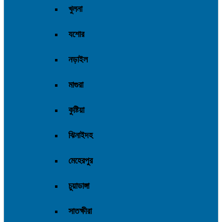
খুলনা
যশোর
নড়াইল
মাগুরা
কুষ্টিয়া
ঝিনাইদহ
মেহেরপুর
চুয়াডাঙ্গা
সাতক্ষীরা