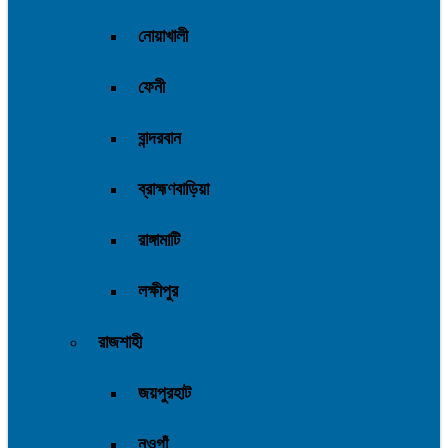
নোয়াখালী
ফেনী
বান্দরবান
ব্রাহ্মণবাড়িয়া
রাঙ্গামাটি
লক্ষীপুর
রাজশাহী
জয়পুরহাট
নওগাঁ