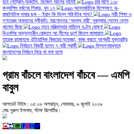
হবে পেট্রোল-অকটেন, ডিজেল আগের দামেই
চার মাসে ১১৮
কন্যাশিশু ধর্ষণের শিকার, খুন ১৭
আন্তর্জাতিক বিশ্লেষণ: ভূ-
রাজনৈতিক দাবার ছক – ইরান কি ভিন্ন পরিণতির পথে?
নারী শিক্ষা ও
গণতন্ত্রে অবদানের স্বীকৃতি: মরণোত্তর ‘অদম্য নারী’ পুরস্কার পেলেন বেগম
খালেদা জিয়া
নতুন মন্ত্রিসভার দায়িত্ব বণ্টন ঘোষণা
বিএনপির অভ্যন্তরীন কোন্দলে আ.লীগের দুর্গে জিতল জামায়াত
তারেক রহমানকে ঐতিহাসিক বিজয়ের শুভেচ্ছা, কাজ করতে আগ্রহী যুক্তরাষ্ট্র
নির্বাচনে বিজয়ী হলেন ৭ নারী প্রার্থী
বিশ্বগণমাধ্যমে
বাংলাদেশের নির্বাচন নিয়ে যা বলা হলো
গ্রাম বাঁচলে বাংলাদেশ বাঁচবে — এমপি
বাবুল
আপডেট টাইম : ০৫:০৮ অপরাহ্ন, সোমবার, ৬ জুলাই ২০২৬
মোঃ নুরুল ইসলাম, স্টাফ রিপোর্টার :