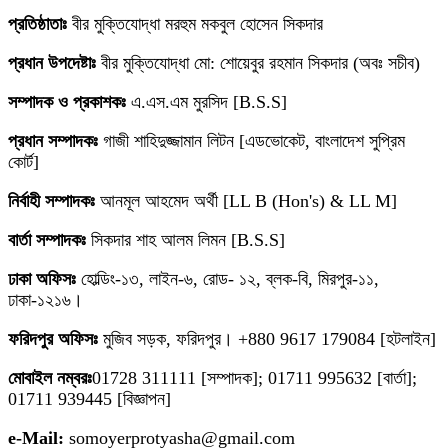
প্রতিষ্ঠাতাঃ
বীর মুক্তিযোদ্ধা মরহুম মকবুল হোসেন সিকদার
প্রধান উপদেষ্টাঃ
বীর মুক্তিযোদ্ধা মো: শোয়েবুর রহমান সিকদার (অবঃ সচীব)
সম্পাদক ও প্রকাশকঃ
এ.এস.এম মুরসিদ [B.S.S]
প্রধান সম্পাদকঃ
গাজী শাহিদুজ্জামান লিটন [এডভোকেট, বাংলাদেশ সুপ্রিম
কোর্ট]
নির্বাহী সম্পাদকঃ
আনমূল আহমেদ অর্থী [LL B (Hon's) & LL M]
বার্তা সম্পাদকঃ
সিকদার শাহ আলম লিমন [B.S.S]
ঢাকা অফিসঃ
হোল্ডিং-১৩, লাইন-৬, রোড- ১২, ব্লক-বি, মিরপুর-১১,
ঢাকা-১২১৬।
ফরিদপুর অফিসঃ
মুজিব সড়ক, ফরিদপুর। +880 9617 179084 [হটলাইন]
মোবাইল নম্বরঃ
01728 311111 [সম্পাদক]; 01711 995632 [বার্তা];
01711 939445 [বিজ্ঞাপন]
e-Mail:
somoyerprotyasha@gmail.com