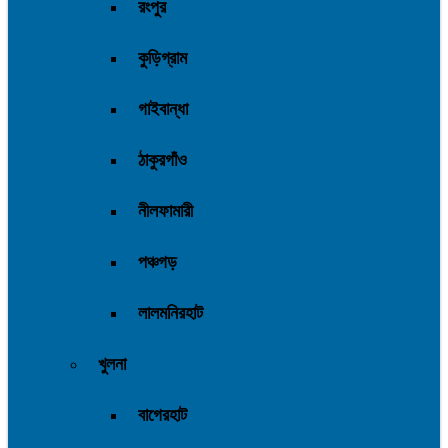
রংপুর
কুড়িগ্রাম
গাইবান্ধা
ঠাকুরগাঁও
নীলফামারী
পঞ্চগড়
লালমনিরহাট
খুলনা
বাগেরহাট