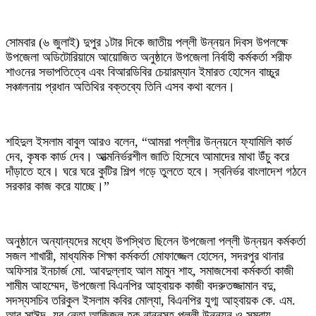
সোমবার (৬ জুলাই) দুপুর ১টার দিকে জাতীয় পল্লী উন্নয়ন দিবস উপলক্ষে
উপজেলা অডিটোরিয়ামে আয়োজিত অনুষ্ঠানে উপজেলা নির্বাহী কর্মকর্তা শরীফ
শাওনের সভাপতিত্বে এবং বিআরডিবির চেয়ারম্যান ইমারত হোসেন বাচ্চুর
সঞ্চালনায় প্রধান অতিথির বক্তব্যে তিনি এসব কথা বলেন।
শহিদুল ইসলাম বাবুল আরও বলেন, “আমরা পল্লীর উন্নয়নে ফ্যামিলি কার্ড
দেব, কৃষক কার্ড দেব। আত্মনির্ভরশীল জাতি হিসেবে আমাদের মাথা উঁচু করে
দাঁড়াতে হবে। ঘরে ঘরে কুটির শিল্প গড়ে তুলতে হবে। স্বনির্ভর বাংলাদেশ গঠনে
সরকার কাজ করে যাচ্ছে।”
অনুষ্ঠানে অন্যান্যদের মধ্যে উপস্থিত ছিলেন উপজেলা পল্লী উন্নয়ন কর্মকর্তা
সজল শাখারী, মাধ্যমিক শিক্ষা কর্মকর্তা মোফাজ্জেল হোসেন, সদরপুর থানার
অফিসার ইনচার্জ মো. আবদুল্লাহ আল মামুন শাহ, সমাজসেবা কর্মকর্তা কাজী
শামীম আহম্মেদ, উপজেলা বিএনপির আহ্বায়ক কাজী বদরুতজ্জামান বদু,
সদস্যসচিব তরিকুল ইসলাম কবির মোল্যা, বিএনপির যুগ্ম আহ্বায়ক কে. এম.
আবু সাঈদ, যুব নেতা আজিজুল হক নান্নুসহ পল্লী উন্নয়ন ও সমবায়