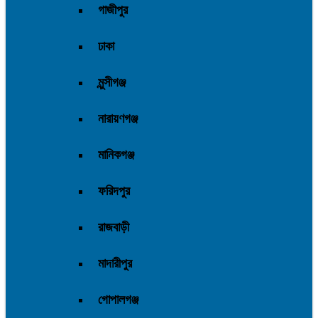
গাজীপুর
ঢাকা
মুন্সীগঞ্জ
নারায়ণগঞ্জ
মানিকগঞ্জ
ফরিদপুর
রাজবাড়ী
মাদারীপুর
গোপালগঞ্জ