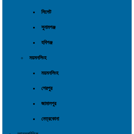
সিলেট
সুনামগঞ্জ
হবিগঞ্জ
ময়মনসিংহ
ময়মনসিংহ
শেরপুর
জামালপুর
নেত্রকোনা