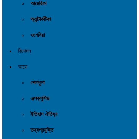
আমেরিকা
অ্যান্টার্কটিকা
ওশেনিয়া
বিনোদন
আরো
খেলাধুলা
এক্সক্লুসিভ
ইতিহাস ঐতিহ্য
তথ্যপ্রযুক্তি