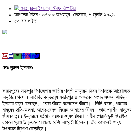
মোঃ নুরুল ইসলাম, স্টাফ রিপোর্টার
আপডেট টাইম : ০৫:০৮ অপরাহ্ন, সোমবার, ৬ জুলাই ২০২৬
৫২ বার পঠিত
মোঃ নুরুল ইসলাম:
ফরিদপুরের সদরপুর উপজেলায় জাতীয় পল্লী উন্নয়ন দিবস উপলক্ষে আয়োজিত
অনুষ্ঠানে প্রধান অতিথির বক্তব্যে ফরিদপুর-৪ আসনের সংসদ সদস্য শহিদুল
ইসলাম বাবুল বলেছেন, “গ্রাম বাঁচলে বাংলাদেশ বাঁচবে।” তিনি বলেন, গ্রামের
মানুষের হাসি-কান্না, আনন্দ-বেদনা নিয়েই আমাদের জীবন। তাই গ্রামীণ মানুষের
জীবনযাত্রার উন্নয়নে বর্তমান সরকার বদ্ধপরিকর। শহীদ প্রেসিডেন্ট জিয়াউর
রহমান গ্রাম উন্নয়নে সবচেয়ে বেশি আগ্রহী ছিলেন। তাঁর আমলেই খাদ্য
উৎপাদন দ্বিগুণ বেড়েছিল।