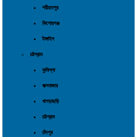
শরীয়তপুর
কিশোরগঞ্জ
টাঙ্গাইল
চট্টগ্রাম
কুমিল্লা
কক্সবাজার
খাগড়াছড়ি
চট্টগ্রাম
চাঁদপুর