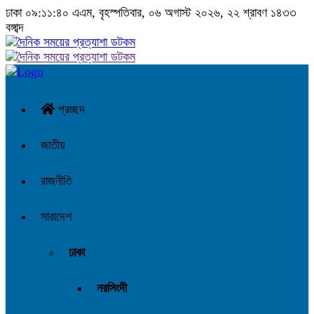
ঢাকা
০৯:১১:৪১ এএম
, বৃহস্পতিবার, ০৬ অগাস্ট ২০২৬, ২২ শ্রাবণ ১৪৩৩
বঙ্গাব্দ
প্রচ্ছদ
জাতীয়
রাজনীতি
সারাদেশ
ঢাকা
নরসিংদী