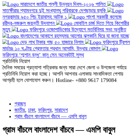
সারাদেশে জাতীয় পল্লী উন্নয়ন দিবস-২০২৬ পালিত
সাতক্ষীরার শ্যামনগরে দুই সংখ্যালঘু পরিবারকে দেশছাড়ার হুমকি
নগরকান্দায় ৯৫০ পিচ ইয়াবাসহ আটক ১
পাংশা সরকারী কলেজে
রবীন্দ্র-নজরুল জয়ন্তী উদযাপন
মোবাইল চার্জ দিতে গিয়ে কিশোরীর
মৃত্যু
ফরিদপুরে ওজোপাডিকোর উদ্যোগে মতবিনিময় সভা অনুষ্ঠিত
বাংলাদেশের আকাশে রহস্যময় আলোর ঝলকানি ঘিরে যা জানা যাচ্ছে
দেড় লাখ টাকার গাছ ৫০ হাজারে নিলাম
ফরিদপুরে ট্রিপল
মার্ডারঃ ১০ ঘণ্টায় গ্রেফতার প্রধান আসামি, উদ্ধার কোদাল
ফরিদপুরে ‘শ্মশান বন্ধু’ কানু সেন অনেকটাই সুস্থ
প্রতিনিধি নিয়োগ
দৈনিক সময়ের প্রত্যাশা পত্রিকার জন্য সারা দেশে জেলা ও উপজেলা পর্যায়ে
প্রতিনিধি নিয়োগ করা হচ্ছে। আপনি আপনার এলাকায় সাংবাদিকতা পেশায়
আগ্রহী হলে যোগাযোগ করুন। Hotline- +880 9617 179084
প্রচ্ছদ
জাতীয়
,
ঢাকা
,
ফরিদপুর
,
সারাদেশ
গ্রাম বাঁচলে বাংলাদেশ বাঁচবে — এমপি বাবুল
গ্রাম বাঁচলে বাংলাদেশ বাঁচবে — এমপি বাবুল