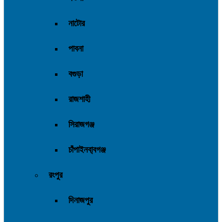
নাটোর
পাবনা
বগুড়া
রাজশাহী
সিরাজগঞ্জ
চাঁপাইনবা্বগঞ্জ
রংপুর
দিনাজপুর