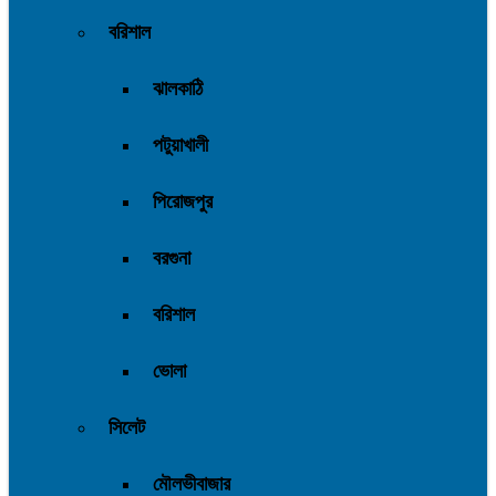
বরিশাল
ঝালকাঠি
পটুয়াখালী
পিরোজপুর
বরগুনা
বরিশাল
ভোলা
সিলেট
মৌলভীবাজার