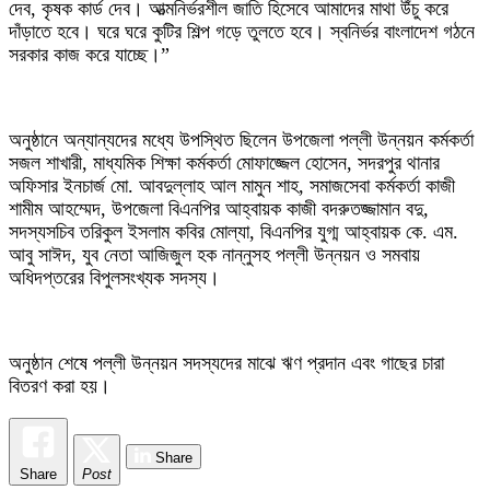
দেব, কৃষক কার্ড দেব। আত্মনির্ভরশীল জাতি হিসেবে আমাদের মাথা উঁচু করে
দাঁড়াতে হবে। ঘরে ঘরে কুটির শিল্প গড়ে তুলতে হবে। স্বনির্ভর বাংলাদেশ গঠনে
সরকার কাজ করে যাচ্ছে।”
অনুষ্ঠানে অন্যান্যদের মধ্যে উপস্থিত ছিলেন উপজেলা পল্লী উন্নয়ন কর্মকর্তা
সজল শাখারী, মাধ্যমিক শিক্ষা কর্মকর্তা মোফাজ্জেল হোসেন, সদরপুর থানার
অফিসার ইনচার্জ মো. আবদুল্লাহ আল মামুন শাহ, সমাজসেবা কর্মকর্তা কাজী
শামীম আহম্মেদ, উপজেলা বিএনপির আহ্বায়ক কাজী বদরুতজ্জামান বদু,
সদস্যসচিব তরিকুল ইসলাম কবির মোল্যা, বিএনপির যুগ্ম আহ্বায়ক কে. এম.
আবু সাঈদ, যুব নেতা আজিজুল হক নান্নুসহ পল্লী উন্নয়ন ও সমবায়
অধিদপ্তরের বিপুলসংখ্যক সদস্য।
অনুষ্ঠান শেষে পল্লী উন্নয়ন সদস্যদের মাঝে ঋণ প্রদান এবং গাছের চারা
বিতরণ করা হয়।
Share
Share
Post