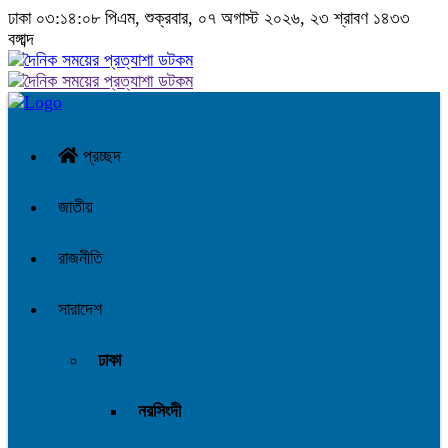
ঢাকা
০৩:১৪:০৯ পিএম
, শুক্রবার, ০৭ অগাস্ট ২০২৬, ২৩ শ্রাবণ ১৪৩৩
বঙ্গাব্দ
প্রচ্ছদ
জাতীয়
রাজনীতি
সারাদেশ
ঢাকা
নরসিংদী