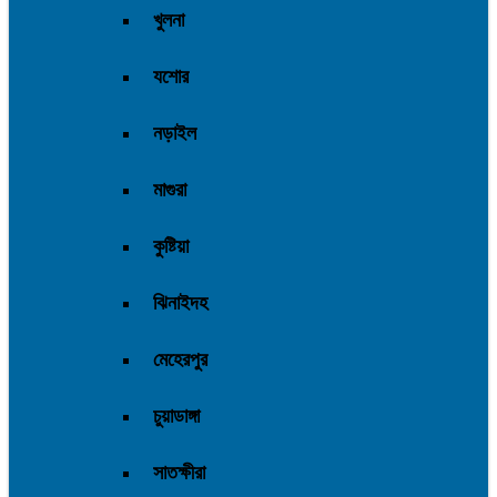
খুলনা
যশোর
নড়াইল
মাগুরা
কুষ্টিয়া
ঝিনাইদহ
মেহেরপুর
চুয়াডাঙ্গা
সাতক্ষীরা