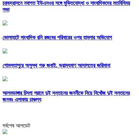
চরভদ্রাসনে নবাগত ইউএনওর সঙ্গে মুক্তিযোদ্ধা ও সাংবাদিকদের মতবিনিময়
সভা
ভোলাহাটে সাংবাদিক রনি রজবের পরিবারের ওপর হামলার অভিযোগ
গোমস্তাপুরে অসুস্থ গরু জবাই, ভ্রাম্যমাণ আদালতের জরিমানা
আলমডাঙ্গার চিৎলা গ্রামে দুই সন্তানের জননীকে নিয়ে নিখোঁজ দুই সন্তানের
জনকঃ এলাকায় চাঞ্চল্য
সর্বশেষ আপডেট