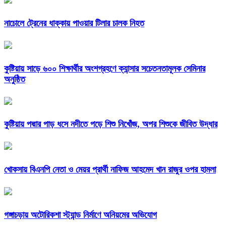
নাচোলে ট্রেনের ধাক্কায় পাওয়ার টিলার চালক নিহত
কুষ্টিয়ায় সাড়ে ৬০০ শিক্ষার্থীর অংশগ্রহণে ক্যান্সার সচেতনতামূলক সেমিনার
অনুষ্ঠিত
কুষ্টিয়ায় পদ্মার পাড় ধসে নদীতে পড়ে শিশু নিখোঁজ, অপর শিশুকে জীবিত উদ্ধার
খোকসায় বিএনপি নেতা ও মেয়র প্রার্থী নাফিজ আহমেদ খান রাজুর ওপর হামলা
গঙ্গাচড়ায় অটোরিকশা স্ট্যান্ড নির্মাণে অনিয়মের অভিযোগ