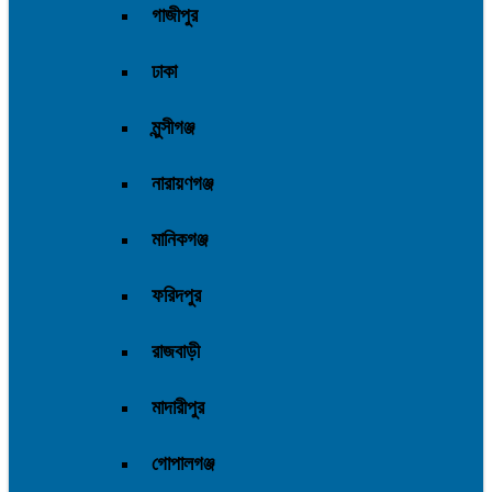
গাজীপুর
ঢাকা
মুন্সীগঞ্জ
নারায়ণগঞ্জ
মানিকগঞ্জ
ফরিদপুর
রাজবাড়ী
মাদারীপুর
গোপালগঞ্জ