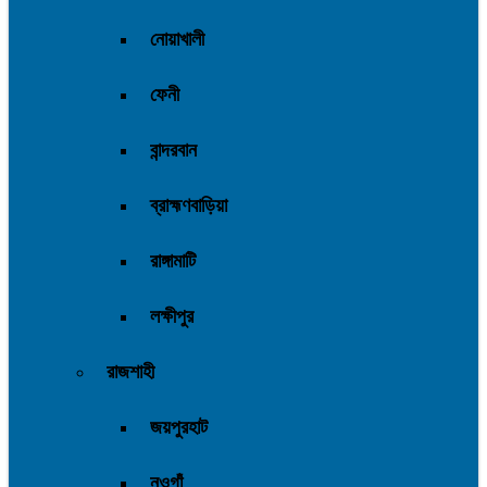
নোয়াখালী
ফেনী
বান্দরবান
ব্রাহ্মণবাড়িয়া
রাঙ্গামাটি
লক্ষীপুর
রাজশাহী
জয়পুরহাট
নওগাঁ