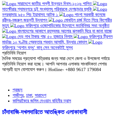
সারাদেশে জাতীয় পল্লী উন্নয়ন দিবস-২০২৬ পালিত
সাতক্ষীরার শ্যামনগরে দুই সংখ্যালঘু পরিবারকে দেশছাড়ার হুমকি
নগরকান্দায় ৯৫০ পিচ ইয়াবাসহ আটক ১
পাংশা সরকারী কলেজে
রবীন্দ্র-নজরুল জয়ন্তী উদযাপন
মোবাইল চার্জ দিতে গিয়ে কিশোরীর
মৃত্যু
ফরিদপুরে ওজোপাডিকোর উদ্যোগে মতবিনিময় সভা অনুষ্ঠিত
বাংলাদেশের আকাশে রহস্যময় আলোর ঝলকানি ঘিরে যা জানা যাচ্ছে
দেড় লাখ টাকার গাছ ৫০ হাজারে নিলাম
ফরিদপুরে ট্রিপল
মার্ডারঃ ১০ ঘণ্টায় গ্রেফতার প্রধান আসামি, উদ্ধার কোদাল
ফরিদপুরে ‘শ্মশান বন্ধু’ কানু সেন অনেকটাই সুস্থ
প্রতিনিধি নিয়োগ
দৈনিক সময়ের প্রত্যাশা পত্রিকার জন্য সারা দেশে জেলা ও উপজেলা পর্যায়ে
প্রতিনিধি নিয়োগ করা হচ্ছে। আপনি আপনার এলাকায় সাংবাদিকতা পেশায়
আগ্রহী হলে যোগাযোগ করুন। Hotline- +880 9617 179084
প্রচ্ছদ
গাজীপুর
,
ঢাকা
,
সারাদেশ
কালিয়াকৈরে জসিম দেওয়ান বাহিনীর ত্রাস
চাঁদাবাজি-দখলদারিতে আতঙ্কিত এলাকাবাসী