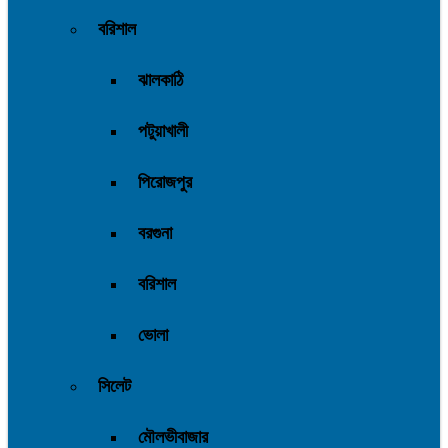
বরিশাল
ঝালকাঠি
পটুয়াখালী
পিরোজপুর
বরগুনা
বরিশাল
ভোলা
সিলেট
মৌলভীবাজার