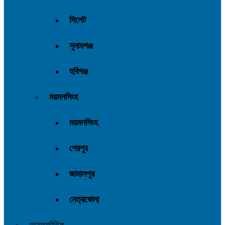
সিলেট
সুনামগঞ্জ
হবিগঞ্জ
ময়মনসিংহ
ময়মনসিংহ
শেরপুর
জামালপুর
নেত্রকোনা