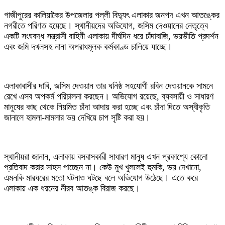
গাজীপুরের কালিয়াকৈর উপজেলার পল্লী বিদ্যুৎ এলাকার জনপদ এখন আতঙ্কের
নগরীতে পরিণত হয়েছে। স্থানীয়দের অভিযোগ, জসিম দেওয়ানের নেতৃত্বে
একটি সংঘবদ্ধ সন্ত্রাসী বাহিনী এলাকায় দীর্ঘদিন ধরে চাঁদাবাজি, ভয়ভীতি প্রদর্শন
এবং জমি দখলসহ নানা অপরাধমূলক কর্মকাণ্ড চালিয়ে যাচ্ছে।
এলাকাবাসীর দাবি, জসিম দেওয়ান তার ঘনিষ্ঠ সহযোগী রবিন দেওয়ানকে সামনে
রেখে এসব অপকর্ম পরিচালনা করছেন। অভিযোগ রয়েছে, ব্যবসায়ী ও সাধারণ
মানুষের কাছ থেকে নিয়মিত চাঁদা আদায় করা হচ্ছে এবং চাঁদা দিতে অস্বীকৃতি
জানালে হামলা-মামলার ভয় দেখিয়ে চাপ সৃষ্টি করা হয়।
স্থানীয়রা জানান, এলাকায় বসবাসকারী সাধারণ মানুষ এখন প্রকাশ্যে কোনো
প্রতিবাদ করার সাহস পাচ্ছেন না। কেউ মুখ খুললেই হুমকি, ভয় দেখানো,
এমনকি মারধরের মতো ঘটনাও ঘটছে বলে অভিযোগ উঠেছে। এতে করে
এলাকায় এক ধরনের নীরব আতঙ্ক বিরাজ করছে।