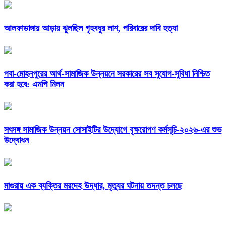
আলফাডাঙ্গায় আড়ায় ঝুলছিল গৃহবধুর লাশ, পরিবারের দাবি হত্যা
পবা-মোহনপুরের আর্থ-সামাজিক উন্নয়নে সরকারের সব সুযোগ-সুবিধা নিশ্চিত
করা হবে: এমপি মিলন
সৎসঙ্গ সামাজিক উন্নয়ন সোসাইটির উদ্যোগে বৃক্ষরোপণ কর্মসূচি-২০২৬-এর শুভ
উদ্বোধন
মাগুরায় এক ব্যক্তির মরদেহ উদ্ধার, মৃত্যুর ঘটনায় তদন্ত চলছে