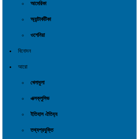
আমেরিকা
অ্যান্টার্কটিকা
ওশেনিয়া
বিনোদন
আরো
খেলাধুলা
এক্সক্লুসিভ
ইতিহাস ঐতিহ্য
তথ্যপ্রযুক্তি