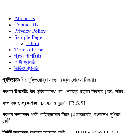
About Us
Contact Us
Privacy Policy
Sample Page
Editor
Terms of Use
প্রত্যাশা পরিবার
ফটো গ্যালারী
ভিডিও গ্যালারী
প্রতিষ্ঠাতাঃ
বীর মুক্তিযোদ্ধা মরহুম মকবুল হোসেন সিকদার
প্রধান উপদেষ্টাঃ
বীর মুক্তিযোদ্ধা মো: শোয়েবুর রহমান সিকদার (অবঃ সচীব)
সম্পাদক ও প্রকাশকঃ
এ.এস.এম মুরসিদ [B.S.S]
প্রধান সম্পাদকঃ
গাজী শাহিদুজ্জামান লিটন [এডভোকেট, বাংলাদেশ সুপ্রিম
কোর্ট]
নির্বাহী সম্পাদকঃ
আনমূল আহমেদ অর্থী [LL B (Hon's) & LL M]