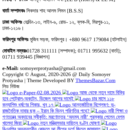
বার্তা সম্পাদকঃ
সিকদার শাহ আলম লিমন [B.S.S]
ঢাকা অফিসঃ
হোল্ডিং-১৩, লাইন-৬, রোড- ১২, ব্লক-বি, মিরপুর-১১,
ঢাকা-১২১৬।
ফরিদপুর অফিসঃ
মুজিব সড়ক, ফরিদপুর। +880 9617 179084 [হটলাইন]
মোবাইল নম্বরঃ
01728 311111 [সম্পাদক]; 01711 995632 [বার্তা];
01711 939445 [বিজ্ঞাপন]
e-Mail:
somoyerprotyasha@gmail.com
Copyright © August, 2020-2026 @ Daily Somoyer
Protyasha | Theme Developed BY
ThemesBazar.Com
লিড নিউজ
e-Paper-02.08.2026
আজ থেকে নতুন দামে বিক্রি
হবে পেট্রোল-অকটেন, ডিজেল আগের দামেই
চার মাসে ১১৮
কন্যাশিশু ধর্ষণের শিকার, খুন ১৭
আন্তর্জাতিক বিশ্লেষণ: ভূ-
রাজনৈতিক দাবার ছক – ইরান কি ভিন্ন পরিণতির পথে?
নারী শিক্ষা ও
গণতন্ত্রে অবদানের স্বীকৃতি: মরণোত্তর ‘অদম্য নারী’ পুরস্কার পেলেন বেগম
খালেদা জিয়া
নতুন মন্ত্রিসভার দায়িত্ব বণ্টন ঘোষণা
বিএনপির অভ্যন্তরীন কোন্দলে আ.লীগের দুর্গে জিতল জামায়াত