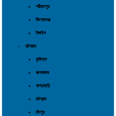
শরীয়তপুর
কিশোরগঞ্জ
টাঙ্গাইল
চট্টগ্রাম
কুমিল্লা
কক্সবাজার
খাগড়াছড়ি
চট্টগ্রাম
চাঁদপুর