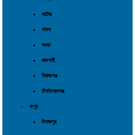
নাটোর
পাবনা
বগুড়া
রাজশাহী
সিরাজগঞ্জ
চাঁপাইনবা্বগঞ্জ
রংপুর
দিনাজপুর