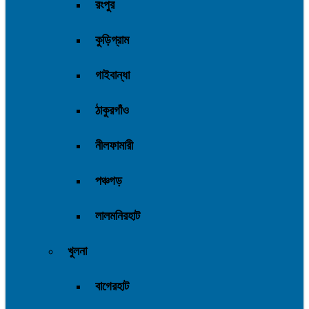
রংপুর
কুড়িগ্রাম
গাইবান্ধা
ঠাকুরগাঁও
নীলফামারী
পঞ্চগড়
লালমনিরহাট
খুলনা
বাগেরহাট