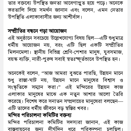
তার বক্তব্যে উপস্থিত জনতা আবেগাপ্লুত হয়ে পড়ে। অনেকে
করতালি দিয়ে সমর্থন জানান এবং বলেন, এমন নেতার
উপস্থিতি এলাকাবাসীর জন্য আশীর্বাদ।
সম্প্রীতির বন্ধনে গড়া আয়োজন
এই অনুষ্ঠানে সবচেয়ে উল্লেখযোগ্য বিষয় ছিল—এটি শুধুমাত্র
ধর্মীয় আয়োজন নয়, বরং এটি ছিল একটি সম্প্রীতির
মিলনমেলা। স্থানীয় বিভিন্ন শ্রেণি-পেশার মানুষ, যুবসমাজ,
বয়স্ক ব্যক্তি, নারী-পুরুষ সবাই স্বতঃস্ফূর্তভাবে উপস্থিত হন।
অনেকেই বলেন, “আজ আমরা বুঝতে পারছি, উন্নয়ন মানে
শুধু রাস্তা-ঘাট নয়, উন্নয়ন মানে মানুষের বিশ্বাস ও
সংস্কৃতিকে সম্মান করা।” এই মন্দিরের উন্নয়ন কাজ
এলাকার মানুষের মাঝে এক নতুন আশার আলো তৈরি
করেছে। বিশেষ করে সনাতন সম্প্রদায়ের মানুষেরা বলছেন—
এটি তাদের ধর্মীয় জীবনে বড় স্বস্তির খবর।
মন্দির পরিচালনা কমিটির বক্তব্য
মন্দির পরিচালনা কমিটির সদস্যরা জানান, এই কাজ
বাস্তবায়নের জন্য দীর্ঘদিন ধরে পরিকল্পনা চলছিল।