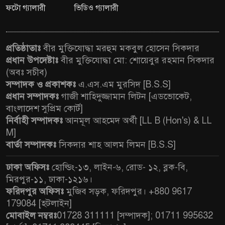
ফটো গ্যালারী
ভিডিও গ্যালারী
প্রতিষ্ঠাতাঃ
বীর মুক্তিযোদ্ধা মরহুম মকবুল হোসেন সিকদার
প্রধান উপদেষ্টাঃ
বীর মুক্তিযোদ্ধা মো: শোয়েবুর রহমান সিকদার
(অবঃ সচীব)
সম্পাদক ও প্রকাশকঃ
এ.এস.এম মুরসিদ [B.S.S]
প্রধান সম্পাদকঃ
গাজী শাহিদুজ্জামান লিটন [এডভোকেট,
বাংলাদেশ সুপ্রিম কোর্ট]
নির্বাহী সম্পাদকঃ
আনমূল আহমেদ অর্থী [LL B (Hon's) & LL
M]
বার্তা সম্পাদকঃ
সিকদার শাহ আলম লিমন [B.S.S]
ঢাকা অফিসঃ
হোল্ডিং-১৩, লাইন-৬, রোড- ১২, ব্লক-বি,
মিরপুর-১১, ঢাকা-১২১৬।
ফরিদপুর অফিসঃ
মুজিব সড়ক, ফরিদপুর। +880 9617
179084 [হটলাইন]
মোবাইল নম্বরঃ
01728 311111 [সম্পাদক]; 01711 995632