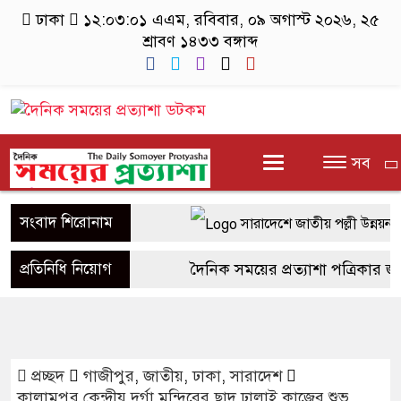
ঢাকা
১২:০৩:০২ এএম
, রবিবার, ০৯ অগাস্ট ২০২৬, ২৫
শ্রাবণ ১৪৩৩ বঙ্গাব্দ
সব
সংবাদ শিরোনাম
সারাদেশে জাতীয় পল্লী উন্নয়ন দ
সাতক্ষীরার শ্যামনগরে দুই সংখ্যা
প্রতিনিধি নিয়োগ
দৈনিক সময়ের প্রত্যাশা পত্রিকার জন্য
হুমকি
উপজেলা পর্যায়ে প্রতিনিধি নিয়োগ ক
নগরকান্দায় ৯৫০ পিচ ইয়াবাসহ 
এলাকায় সাংবাদিকতা পেশায় আগ্রহী
প্রচ্ছদ
গাজীপুর
,
জাতীয়
,
ঢাকা
,
সারাদেশ
পাংশা সরকারী কলেজে রবীন্দ্র-নজ
Hotline- +880 9617 179084
কালামপুর কেন্দ্রীয় দুর্গা মন্দিরের ছাদ ঢালাই কাজের শুভ