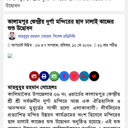
মোবাইল চার্জ দিতে গিয়ে কিশোরীর 
উদ্বোধন
ফরিদপুরে ওজোপাডিকোর উদ্যোগে ম
কালামপুর কেন্দ্রীয় দুর্গা মন্দিরের ছাদ ঢালাই কাজের
শুভ উদ্বোধন
বাংলাদেশের আকাশে রহস্যময় আল
মাহবুবুর রহমান সোহেল, বিশেষ প্রতিনিধি
যাচ্ছে
আপডেট টাইম : ০৬:৪৭ অপরাহ্ন, রবিবার, ১০ মে ২০২৬
৫১ বার পঠিত
দেড় লাখ টাকার গাছ ৫০ হাজারে 
ফরিদপুরে ট্রিপল মার্ডারঃ ১০ ঘণ্টায়
উদ্ধার কোদাল
মাহবুবুর রহমান সোহেলঃ
ফরিদপুরে ‘শ্মশান বন্ধু’ কানু সেন অ
কালিয়াকৈর উপজেলার ০৬ নং ওয়ার্ডের কালামপুর কেন্দ্রীয়
শ্রী শ্রী সর্বজনীন দুর্গা মন্দিরে আজ এক ঐতিহাসিক ও
আনন্দঘন মুহূর্তের সাক্ষী হলো এলাকাবাসী। দীর্ঘদিনের
প্রত্যাশিত মন্দির উন্নয়ন কার্যক্রমের অংশ হিসেবে মন্দিরের
ছাদ ঢালাই কাজের শুভ উদ্বোধন অনুষ্ঠিত হয়েছে। এই শুভ