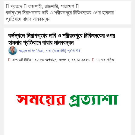
প্রচ্ছদ
রাজশাহী
,
রাজশাহী
,
সারাদেশ
ফরিদপুরে ওজোপাডিকোর উদ্যোগে মতবিন
কর্মস্থলে নিরাপত্তার দাবি ও শরীয়তপুরে চিকিৎসকের ওপর হামলার
প্রতিবাদে বাঘায় মানববন্ধন
বাংলাদেশের আকাশে রহস্যময় আলোর ঝলক
কর্মস্থলে নিরাপত্তার দাবি ও শরীয়তপুরে চিকিৎসকের ওপর
দেড় লাখ টাকার গাছ ৫০ হাজারে নিলাম
হামলার প্রতিবাদে বাঘায় মানববন্ধন
আব্দুল হামিদ মিঞা, বাঘা (রাজশাহী) প্রতিনিধি
ফরিদপুরে ট্রিপল মার্ডারঃ ১০ ঘণ্টায় গ্
আপডেট টাইম : ০৮:৫৪ অপরাহ্ন, মঙ্গলবার, ১৯ মে ২০২৬
৭৪ বার পঠিত
কোদাল
ফরিদপুরে ‘শ্মশান বন্ধু’ কানু সেন অনেক