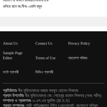
বিএনপি না থাকলে জামায়াত-এনসিপিকে
গুলিয়ে খাবে আ.লীগঃ -এমপি বাবুল
About Us
Contact Us
Privacy Policy
Sample Page
Editor
Terms of Use
প্রত্যাশা পরিবার
ফটো গ্যালারী
ভিডিও গ্যালারী
প্রতিষ্ঠাতাঃ
বীর মুক্তিযোদ্ধা মরহুম মকবুল হোসেন সিকদার
প্রধান উপদেষ্টাঃ
বীর মুক্তিযোদ্ধা মো: শোয়েবুর রহমান সিকদার (অবঃ সচীব)
সম্পাদক ও প্রকাশকঃ
এ.এস.এম মুরসিদ [B.S.S]
প্রধান সম্পাদকঃ
গাজী শাহিদুজ্জামান লিটন [এডভোকেট, বাংলাদেশ সুপ্রিম