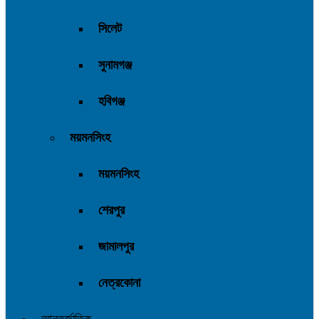
সিলেট
সুনামগঞ্জ
হবিগঞ্জ
ময়মনসিংহ
ময়মনসিংহ
শেরপুর
জামালপুর
নেত্রকোনা