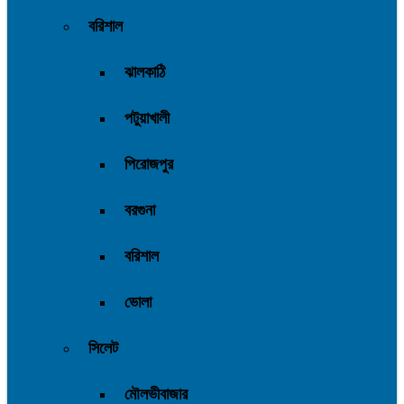
বরিশাল
ঝালকাঠি
পটুয়াখালী
পিরোজপুর
বরগুনা
বরিশাল
ভোলা
সিলেট
মৌলভীবাজার