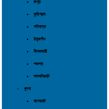
রংপুর
কুড়িগ্রাম
গাইবান্ধা
ঠাকুরগাঁও
নীলফামারী
পঞ্চগড়
লালমনিরহাট
খুলনা
বাগেরহাট