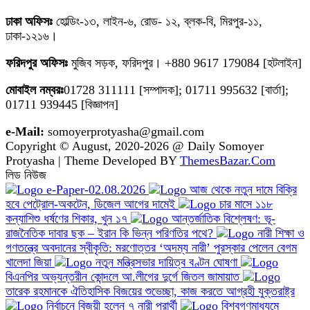
ঢাকা অফিসঃ
হোল্ডিং-১৩, লাইন-৬, রোড- ১২, ব্লক-বি, মিরপুর-১১,
ঢাকা-১২১৬।
ফরিদপুর অফিসঃ
মুজিব সড়ক, ফরিদপুর। +880 9617 179084 [হটলাইন]
মোবাইল নম্বরঃ
01728 311111 [সম্পাদক]; 01711 995632 [বার্তা];
01711 939445 [বিজ্ঞাপন]
e-Mail:
somoyerprotyasha@gmail.com
Copyright © August, 2020-2026 @ Daily Somoyer
Protyasha | Theme Developed BY
ThemesBazar.Com
লিড নিউজ
e-Paper-02.08.2026
আজ থেকে নতুন দামে বিক্রি
হবে পেট্রোল-অকটেন, ডিজেল আগের দামেই
চার মাসে ১১৮
কন্যাশিশু ধর্ষণের শিকার, খুন ১৭
আন্তর্জাতিক বিশ্লেষণ: ভূ-
রাজনৈতিক দাবার ছক – ইরান কি ভিন্ন পরিণতির পথে?
নারী শিক্ষা ও
গণতন্ত্রে অবদানের স্বীকৃতি: মরণোত্তর ‘অদম্য নারী’ পুরস্কার পেলেন বেগম
খালেদা জিয়া
নতুন মন্ত্রিসভার দায়িত্ব বণ্টন ঘোষণা
বিএনপির অভ্যন্তরীন কোন্দলে আ.লীগের দুর্গে জিতল জামায়াত
তারেক রহমানকে ঐতিহাসিক বিজয়ের শুভেচ্ছা, কাজ করতে আগ্রহী যুক্তরাষ্ট্র
নির্বাচনে বিজয়ী হলেন ৭ নারী প্রার্থী
বিশ্বগণমাধ্যমে