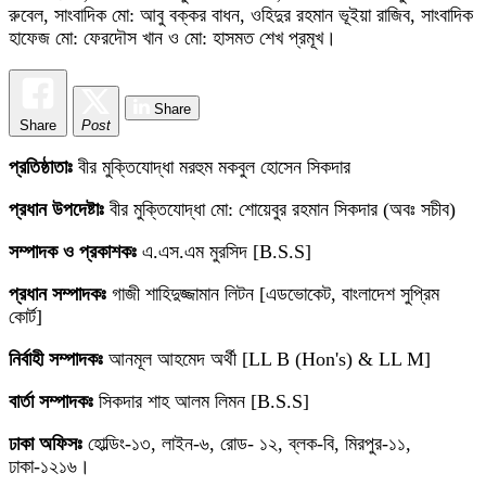
রুবেল, সাংবাদিক মো: আবু বক্কর বাধন, ওহিদুর রহমান ভূইয়া রাজিব, সাংবাদিক
হাফেজ মো: ফেরদৌস খান ও মো: হাসমত শেখ প্রমূখ।
Share
Share
Post
প্রতিষ্ঠাতাঃ
বীর মুক্তিযোদ্ধা মরহুম মকবুল হোসেন সিকদার
প্রধান উপদেষ্টাঃ
বীর মুক্তিযোদ্ধা মো: শোয়েবুর রহমান সিকদার (অবঃ সচীব)
সম্পাদক ও প্রকাশকঃ
এ.এস.এম মুরসিদ [B.S.S]
প্রধান সম্পাদকঃ
গাজী শাহিদুজ্জামান লিটন [এডভোকেট, বাংলাদেশ সুপ্রিম
কোর্ট]
নির্বাহী সম্পাদকঃ
আনমূল আহমেদ অর্থী [LL B (Hon's) & LL M]
বার্তা সম্পাদকঃ
সিকদার শাহ আলম লিমন [B.S.S]
ঢাকা অফিসঃ
হোল্ডিং-১৩, লাইন-৬, রোড- ১২, ব্লক-বি, মিরপুর-১১,
ঢাকা-১২১৬।