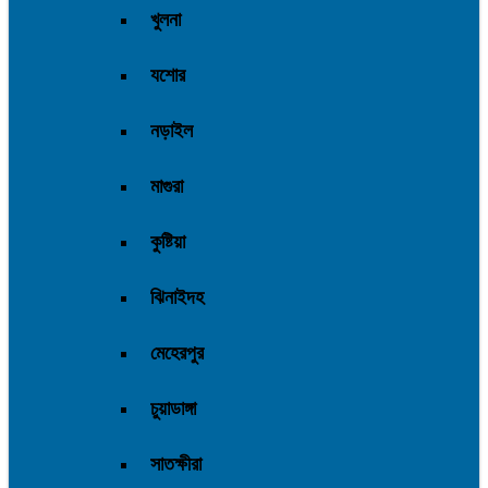
খুলনা
যশোর
নড়াইল
মাগুরা
কুষ্টিয়া
ঝিনাইদহ
মেহেরপুর
চুয়াডাঙ্গা
সাতক্ষীরা