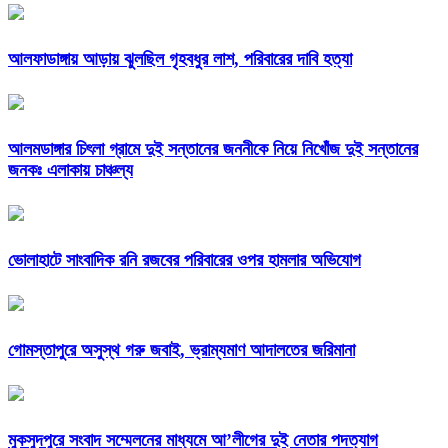
আলফাডাঙ্গায় আড়ায় ঝুলছিল গৃহবধুর লাশ, পরিবারের দাবি হত্যা
আলমডাঙ্গার চিৎলা গ্রামে দুই সন্তানের জননীকে নিয়ে নিখোঁজ দুই সন্তানের
জনকঃ এলাকায় চাঞ্চল্য
ভোলাহাটে সাংবাদিক রনি রজবের পরিবারের ওপর হামলার অভিযোগ
গোমস্তাপুরে অসুস্থ গরু জবাই, ভ্রাম্যমাণ আদালতের জরিমানা
মুকসুদপুরে সংবাদ সম্মেলনের মাধ্যমে আ’লীগের দুই নেতার পদত্যাগ