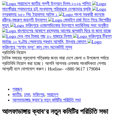
সারাদেশে জাতীয় পল্লী উন্নয়ন দিবস-২০২৬ পালিত
সাতক্ষীরার শ্যামনগরে দুই সংখ্যালঘু পরিবারকে দেশছাড়ার হুমকি
নগরকান্দায় ৯৫০ পিচ ইয়াবাসহ আটক ১
পাংশা সরকারী কলেজে
রবীন্দ্র-নজরুল জয়ন্তী উদযাপন
মোবাইল চার্জ দিতে গিয়ে কিশোরীর
মৃত্যু
ফরিদপুরে ওজোপাডিকোর উদ্যোগে মতবিনিময় সভা অনুষ্ঠিত
বাংলাদেশের আকাশে রহস্যময় আলোর ঝলকানি ঘিরে যা জানা যাচ্ছে
দেড় লাখ টাকার গাছ ৫০ হাজারে নিলাম
ফরিদপুরে ট্রিপল
মার্ডারঃ ১০ ঘণ্টায় গ্রেফতার প্রধান আসামি, উদ্ধার কোদাল
ফরিদপুরে ‘শ্মশান বন্ধু’ কানু সেন অনেকটাই সুস্থ
প্রতিনিধি নিয়োগ
দৈনিক সময়ের প্রত্যাশা পত্রিকার জন্য সারা দেশে জেলা ও উপজেলা পর্যায়ে
প্রতিনিধি নিয়োগ করা হচ্ছে। আপনি আপনার এলাকায় সাংবাদিকতা পেশায়
আগ্রহী হলে যোগাযোগ করুন। Hotline- +880 9617 179084
প্রচ্ছদ
জাতীয়
,
ঢাকা
,
ফরিদপুর
,
সারাদেশ
আলফাডাঙ্গায় ক্যাব’র নতুন কমিটির পরিচিতি সভা
আলফাডাঙ্গায় ক্যাব’র নতুন কমিটির পরিচিতি সভা