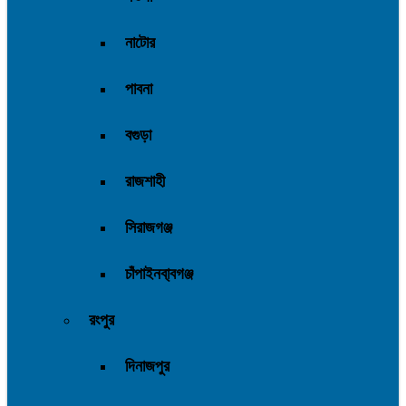
নাটোর
পাবনা
বগুড়া
রাজশাহী
সিরাজগঞ্জ
চাঁপাইনবা্বগঞ্জ
রংপুর
দিনাজপুর