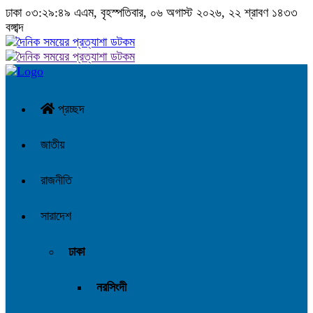
ঢাকা
০৩:২৯:৪৯ এএম
, বৃহস্পতিবার, ০৬ অগাস্ট ২০২৬, ২২ শ্রাবণ ১৪৩৩
বঙ্গাব্দ
প্রচ্ছদ
জাতীয়
রাজনীতি
সারাদেশ
ঢাকা
নরসিংদী