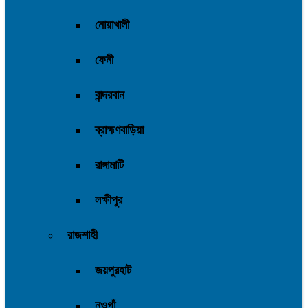
নোয়াখালী
ফেনী
বান্দরবান
ব্রাহ্মণবাড়িয়া
রাঙ্গামাটি
লক্ষীপুর
রাজশাহী
জয়পুরহাট
নওগাঁ