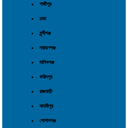
গাজীপুর
ঢাকা
মুন্সীগঞ্জ
নারায়ণগঞ্জ
মানিকগঞ্জ
ফরিদপুর
রাজবাড়ী
মাদারীপুর
গোপালগঞ্জ