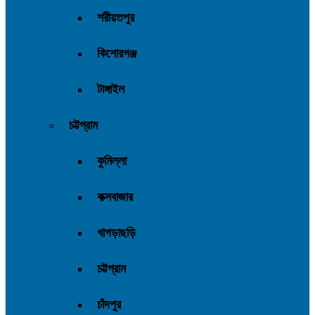
শরীয়তপুর
কিশোরগঞ্জ
টাঙ্গাইল
চট্টগ্রাম
কুমিল্লা
কক্সবাজার
খাগড়াছড়ি
চট্টগ্রাম
চাঁদপুর