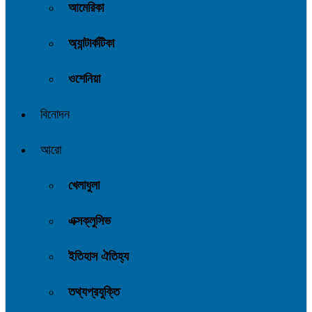
আমেরিকা
অ্যান্টার্কটিকা
ওশেনিয়া
বিনোদন
আরো
খেলাধুলা
এক্সক্লুসিভ
ইতিহাস ঐতিহ্য
তথ্যপ্রযুক্তি