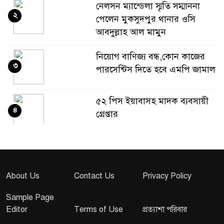
নেলসন ম্যান্ডেলা স্মৃতি সম্মাননা
২
পেলেন মুকসুদপুর থানার ওসি
আবদুল্লাহ আল মামুন
নিয়োগ বাণিজ্য বন্ধ,কোন কাজের
৩
পারসেন্টিস দিতে হবে এমপি জামাল
৫২ পিস ইয়াবাসহ মাদক ব্যবসায়ী
৪
গ্রেপ্তার
স্বনির্ভরতার পথে কেশরহাটের
৫
নারীরা
About Us
Contact Us
Privacy Policy
কাঁচা সড়কে চরম দুর্ভোগ
Sample Page
৬
Editor
Terms of Use
প্রত্যাশা পরিবার