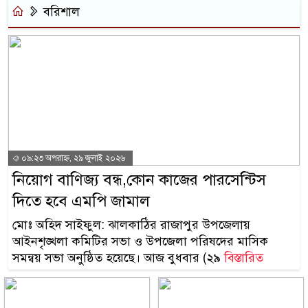
মোবাইল চার্জ দিতে গিয়ে কিশোরীর ম
Hotline- +880 9617 179084
বরিশাল
ফরিদপুরে ওজোপাডিকোর উদ্যোগে মত
বাংলাদেশের আকাশে রহস্যময় আলো
যাচ্ছে
দেড় লাখ টাকার গাছ ৫০ হাজারে ন
ফরিদপুরে ট্রিপল মার্ডারঃ ১০ ঘণ্টায় গ
০৯:২৩ অপরাহ্ন, ২৯ জুলাই ২০২৬
কোদাল
নিয়োগ বাণিজ্য বন্ধ,কোন কাজের পারসেন্টিস
দিতে হবে এমপি জামাল
ফরিদপুরে ‘শ্মশান বন্ধু’ কানু সেন অন
মোঃ অহিদ সাইফুল: ঝালকাঠির রাজাপুর উপজেলায়
আইনশৃঙ্খলা কমিটির সভা ও উপজেলা পরিষদের মাসিক
সমন্বয় সভা অনুষ্ঠিত হয়েছে। আজ বুধবার (২৯
বিস্তারিত