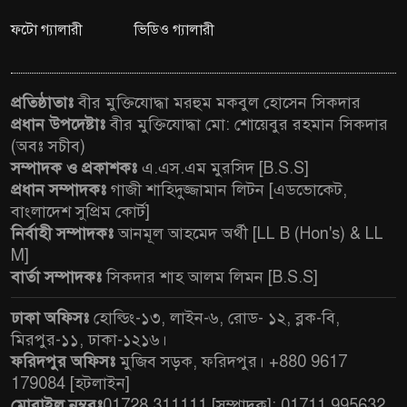
আড়ানী-বাঘায় পৌর অনুমতি ছাড়াই
ফটো গ্যালারী
ভিডিও গ্যালারী
৭
বিলাসবহুল ভবন, নকশা বহির্ভূত
নির্মাণে ঝুঁকি
প্রতিষ্ঠাতাঃ
বীর মুক্তিযোদ্ধা মরহুম মকবুল হোসেন সিকদার
দৌলতপুরে অগ্নিকাণ্ডে ক্ষতিগ্রস্তদের
প্রধান উপদেষ্টাঃ
বীর মুক্তিযোদ্ধা মো: শোয়েবুর রহমান সিকদার
৮
মাঝে নগদ অর্থ ও ঢেউটিন বিতরণ
(অবঃ সচীব)
সম্পাদক ও প্রকাশকঃ
এ.এস.এম মুরসিদ [B.S.S]
প্রধান সম্পাদকঃ
গাজী শাহিদুজ্জামান লিটন [এডভোকেট,
মহিষ বিক্রির টাকা নিয়ে বিরোধ,
৯
বাংলাদেশ সুপ্রিম কোর্ট]
ছেলের টর্চলাইটের আঘাতে বাবা
নির্বাহী সম্পাদকঃ
আনমূল আহমেদ অর্থী [LL B (Hon's) & LL
নিহত
M]
বার্তা সম্পাদকঃ
সিকদার শাহ আলম লিমন [B.S.S]
আলমডাঙ্গার আসমানখালী বাজারে
১০
ভোক্তা অধিকার অধিদপ্তরের
ঢাকা অফিসঃ
হোল্ডিং-১৩, লাইন-৬, রোড- ১২, ব্লক-বি,
অভিযান
মিরপুর-১১, ঢাকা-১২১৬।
ফরিদপুর অফিসঃ
মুজিব সড়ক, ফরিদপুর। +880 9617
179084 [হটলাইন]
মোবাইল নম্বরঃ
01728 311111 [সম্পাদক]; 01711 995632