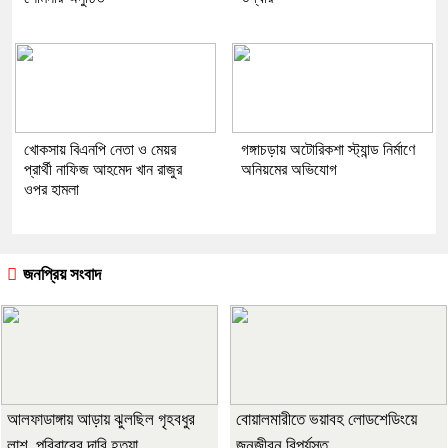
খোকসায় বিএনপি নেতা ও মেয়র
গঙ্গাচড়ায় অটোরিকশা স্ট্যান্ড নির্মাণে
প্রার্থী নাফিজ আহমেদ খান রাজুর
অনিয়মের অভিযোগ
ওপর হামলা
জনপ্রিয় সংবাদ
আলফাডাঙ্গায় আড়ায় ঝুলছিল গৃহবধুর
বোয়ালমারীতে ভয়াবহ লোডশেডিংয়ে
লাশ, পরিবারের দাবি হত্যা
জনজীবন বিপর্যস্ত