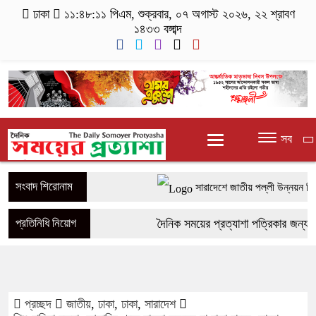
ঢাকা
১১:৪৮:১১ পিএম
, শুক্রবার, ০৭ অগাস্ট ২০২৬, ২২ শ্রাবণ
১৪৩৩ বঙ্গাব্দ
সব
সংবাদ শিরোনাম
সারাদেশে জাতীয় পল্লী উন্নয়ন দিব
সাতক্ষীরার শ্যামনগরে দুই সংখ্যালঘু 
প্রতিনিধি নিয়োগ
দৈনিক সময়ের প্রত্যাশা পত্রিকার জন্য সা
নগরকান্দায় ৯৫০ পিচ ইয়াবাসহ আটক 
প্রতিনিধি নিয়োগ করা হচ্ছে। আপনি আপনা
পাংশা সরকারী কলেজে রবীন্দ্র-নজরুল
আগ্রহী হলে যোগাযোগ করুন। Hotlin
প্রচ্ছদ
জাতীয়
,
ঢাকা
,
ঢাকা
,
সারাদেশ
মোবাইল চার্জ দিতে গিয়ে কিশোরীর মৃত্