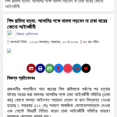
শিশু রামিসা হত্যা: আসামির পক্ষে মামলা লড়বেন না ঢাকা বারের কোনো
আইনজীবী
ফরিদপুরে ওজোপাডিকোর উদ্যোগে মতবি
শিশু রামিসা হত্যা: আসামির পক্ষে মামলা লড়বেন না ঢাকা বারের
বাংলাদেশের আকাশে রহস্যময় আলোর ঝ
কোনো আইনজীবী
দেড় লাখ টাকার গাছ ৫০ হাজারে নিলা
নিজস্ব প্রতিবেদক
আপডেট টাইম : ১২:২৩ অপরাহ্ন, শুক্রবার, ২২ মে ২০২৬
৪৩ বার পঠিত
ফরিদপুরে ট্রিপল মার্ডারঃ ১০ ঘণ্টায় 
কোদাল
ফরিদপুরে ‘শ্মশান বন্ধু’ কানু সেন অন
নিজস্ব প্রতিবেদকঃ
রাজধানীর পল্লবীতে সাত বছরের শিশু রামিসাকে ধর্ষণের পর হত্যার
ঘটনায় দায়ের করা মামলায় আসামির পক্ষে ঢাকা আইনজীবী সমিতির (ঢাকা
বার) কোনো সদস্য আইনগত সহায়তা দেবেন না বলে সিদ্ধান্ত নেওয়া
হয়েছে। শুক্রবার (২২ মে) সকালে সামাজিক যোগাযোগমাধ্যমে দেওয়া
এক পোস্টে বিষয়টি নিশ্চিত করেন ঢাকা আইনজীবী সমিতির সাধারণ
সম্পাদক মোহাম্মদ কালাম খান।