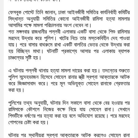
ফেসবুক পোস্টে তিনি জানান, ঢাকা আইনজীবী সমিতির কার্যনির্বাহী কমিটির
সিদ্ধান্ত অনুযায়ী সমিতির কোনো আইনজীবী রামিসা হত্যা মামলার
আসামির পক্ষে মামলা পরিচালনায় অংশ নেবেন না।
গত মঙ্গলবার রাজধানীর পল্লবী এলাকার একটি বাসা থেকে শিশু রামিসার
মরদেহ উদ্ধার করে পুলিশ। খাটের নিচে তার মস্তকবিহীন দেহ পাওয়া
যায়। পরে বাসার বাথরুমে রাখা একটি বালতির ভেতর থেকে উদ্ধার করা
হয় বিচ্ছিন্ন মাথা। ঘটনাটি প্রকাশ্যে আসার পর এলাকায় ব্যাপক
চাঞ্চল্যের সৃষ্টি হয়।
এ ঘটনায় পল্লবী থানায় হত্যা মামলা দায়ের করা হয়। তদন্তের শুরুতে
পুলিশ সন্দেহভাজন হিসেবে সোহেল রানার স্ত্রী স্বপ্না আক্তারকে আটক
করে জিজ্ঞাসাবাদ করে। পরে মূল অভিযুক্ত সোহেল রানাকে গ্রেফতার
করা হয়।
পুলিশের তথ্য অনুযায়ী, ঘটনার দিন সকালে বাসা থেকে বের হওয়ার পর
রামিসাকে কৌশলে নিজের কক্ষে নিয়ে যায় সোহেল রানা। সেখানে
শিশুটিকে ধর্ষণের পর হত্যা করা হয় বলে অভিযোগ রয়েছে। পরে মরদেহ
গোপনের চেষ্টা করা হয়।
ঘটনার পর স্থানীয়রা স্বপ্না আক্তারকে আটক করলেও সোহেল রানা