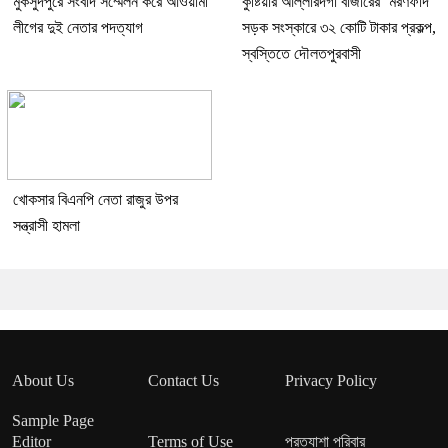
মুকসুদপুরে সংবাদ সম্মেলন করে আওয়ামী
কুষ্টিয়ার আল্লারদর্গা বাজারের ‘মরণফাঁদ’
লীগের দুই নেতার পদত্যাগ
সড়ক সংস্কারে ৩২ কোটি টাকার প্রকল্প,
স্বস্তিতে দৌলতপুরবাসী
খোকসার বিএনপি নেতা রাজুর উপর
সন্ত্রাসী হামলা
About Us
Contact Us
Privacy Policy
Sample Page
Editor
Terms of Use
প্রত্যাশা পরিবার