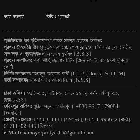
ফটো গ্যালারী
ভিডিও গ্যালারী
প্রতিষ্ঠাতাঃ
বীর মুক্তিযোদ্ধা মরহুম মকবুল হোসেন সিকদার
প্রধান উপদেষ্টাঃ
বীর মুক্তিযোদ্ধা মো: শোয়েবুর রহমান সিকদার (অবঃ সচীব)
সম্পাদক ও প্রকাশকঃ
এ.এস.এম মুরসিদ [B.S.S]
প্রধান সম্পাদকঃ
গাজী শাহিদুজ্জামান লিটন [এডভোকেট, বাংলাদেশ সুপ্রিম
কোর্ট]
নির্বাহী সম্পাদকঃ
আনমূল আহমেদ অর্থী [LL B (Hon's) & LL M]
বার্তা সম্পাদকঃ
সিকদার শাহ আলম লিমন [B.S.S]
ঢাকা অফিসঃ
হোল্ডিং-১৩, লাইন-৬, রোড- ১২, ব্লক-বি, মিরপুর-১১,
ঢাকা-১২১৬।
ফরিদপুর অফিসঃ
মুজিব সড়ক, ফরিদপুর। +880 9617 179084
[হটলাইন]
মোবাইল নম্বরঃ
01728 311111 [সম্পাদক]; 01711 995632 [বার্তা];
01711 939445 [বিজ্ঞাপন]
e-Mail:
somoyerprotyasha@gmail.com