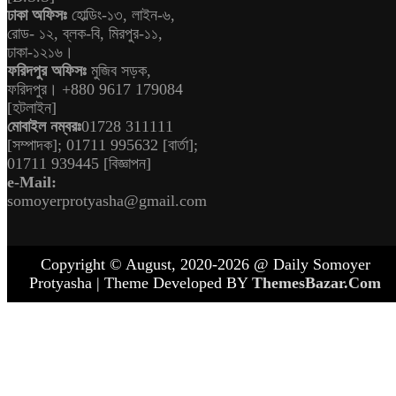
ঢাকা অফিসঃ
হোল্ডিং-১৩, লাইন-৬,
রোড- ১২, ব্লক-বি, মিরপুর-১১,
ঢাকা-১২১৬।
ফরিদপুর অফিসঃ
মুজিব সড়ক,
ফরিদপুর। +880 9617 179084
[হটলাইন]
মোবাইল নম্বরঃ
01728 311111
[সম্পাদক]; 01711 995632 [বার্তা];
01711 939445 [বিজ্ঞাপন]
e-Mail:
somoyerprotyasha@gmail.com
Copyright © August, 2020-2026 @ Daily Somoyer
Protyasha | Theme Developed BY
ThemesBazar.Com