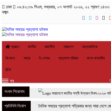
ঢাকা
০৯:৪২:৩৯ পিএম
, শুক্রবার, ০৭ অগাস্ট ২০২৬, ২২ শ্রাবণ ১৪৩৩
বঙ্গাব্দ
প্রচ্ছদ
জাতীয়
রাজনীতি
সারাদেশ
আন্তর্জাতিক
বিনোদন
আরো
ই-পেপার
প্রত্যাশা পরিবার
বাংলা কনভার্টার
BN
সব
সংবাদ শিরোনাম
সারাদেশে জাতীয় পল্লী উন্নয়ন দিবস-২০২৬ পালিত
সাতক্ষীরার শ্যামনগরে দুই সংখ্যালঘু পরিবারকে দেশছ
প্রতিনিধি নিয়োগ
দৈনিক সময়ের প্রত্যাশা পত্রিকার জন্য সারা দেশে জেলা