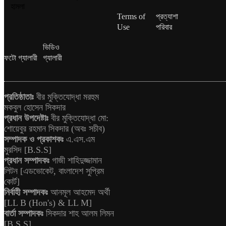
হামলা
Terms of
প্রত্যাশা
Use
পরিবার
ভিডিও
ফটো গ্যালারী
গ্যালারী
প্রতিষ্ঠাতাঃ
বীর মুক্তিযোদ্ধা মরহুম
মকবুল হোসেন সিকদার
প্রধান উপদেষ্টাঃ
বীর মুক্তিযোদ্ধা মো:
শোয়েবুর রহমান সিকদার (অবঃ সচীব)
সম্পাদক ও প্রকাশকঃ
এ.এস.এম
মুরসিদ [B.S.S]
প্রধান সম্পাদকঃ
গাজী শাহিদুজ্জামান
লিটন [এডভোকেট, বাংলাদেশ সুপ্রিম
কোর্ট]
নির্বাহী সম্পাদকঃ
আনমূল আহমেদ অর্থী
[LL B (Hon's) & LL M]
বার্তা সম্পাদকঃ
সিকদার শাহ আলম লিমন
[B.S.S]