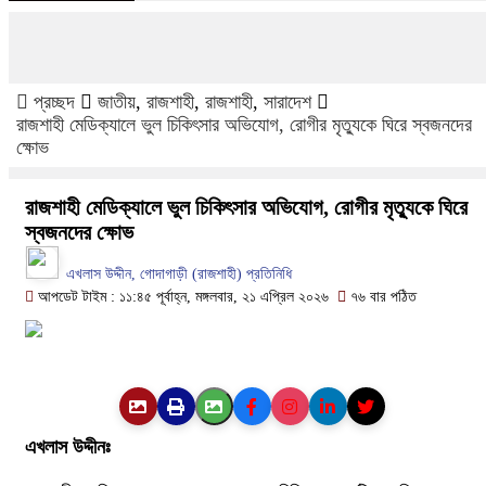
নগরকান্দায় ৯৫০ পিচ ইয়াবাসহ আটক ১
প্রতিনিধি নিয়োগ করা হচ্ছে। আপনি আপনার এলাকায় সা
পাংশা সরকারী কলেজে রবীন্দ্র-নজরুল জয়ন্তী উদযা
হলে যোগাযোগ করুন। Hotline- +880 9617 179
প্রচ্ছদ
জাতীয়
,
রাজশাহী
,
রাজশাহী
,
সারাদেশ
মোবাইল চার্জ দিতে গিয়ে কিশোরীর মৃত্যু
রাজশাহী মেডিক্যালে ভুল চিকিৎসার অভিযোগ, রোগীর মৃত্যুকে ঘিরে স্বজনদের
ক্ষোভ
ফরিদপুরে ওজোপাডিকোর উদ্যোগে মতবিনিময় সভা অন
বাংলাদেশের আকাশে রহস্যময় আলোর ঝলকানি ঘিরে যা
রাজশাহী মেডিক্যালে ভুল চিকিৎসার অভিযোগ, রোগীর মৃত্যুকে ঘিরে
স্বজনদের ক্ষোভ
দেড় লাখ টাকার গাছ ৫০ হাজারে নিলাম
এখলাস উদ্দীন, গোদাগাড়ী (রাজশাহী) প্রতিনিধি
ফরিদপুরে ট্রিপল মার্ডারঃ ১০ ঘণ্টায় গ্রেফতার প্রধ
আপডেট টাইম : ১১:৪৫ পূর্বাহ্ন, মঙ্গলবার, ২১ এপ্রিল ২০২৬
৭৬ বার পঠিত
ফরিদপুরে ‘শ্মশান বন্ধু’ কানু সেন অনেকটাই সুস্থ
এখলাস উদ্দীনঃ