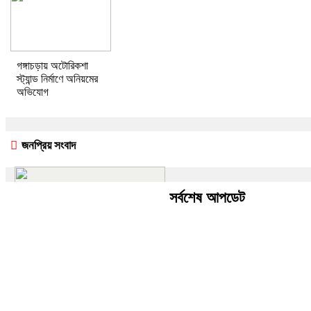
গঙ্গাচড়ায় অটোরিকশা
স্ট্যান্ড নির্মাণে অনিয়মের
অভিযোগ
জনপ্রিয় সংবাদ
সর্বশেষ আপডেট
আলফাডাঙ্গায় আড়ায় ঝুলছিল গৃহবধুর
লাশ, পরিবারের দাবি হত্যা