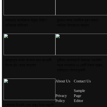
গঙ্গাচড়ায় অটোরিকশা স্ট্যান্ড নির্মাণে
সুন্দরবন রক্ষায় প্লাস্টিক দূষণ কমাতে
অনিয়মের অভিযোগ
সমন্বিত উদ্যোগের আহ্বান
মুকসুদপুরে সংবাদ সম্মেলন করে আওয়ামী
কুষ্টিয়ার আল্লারদর্গা বাজারের ‘মরণফাঁদ’
লীগের দুই নেতার পদত্যাগ
সড়ক সংস্কারে ৩২ কোটি টাকার প্রকল্প,
স্বস্তিতে দৌলতপুরবাসী
About Us
Contact Us
Sample
Privacy
Page
Policy
Editor
খোকসার বিএনপি নেতা রাজুর উপর সন্ত্রাসী