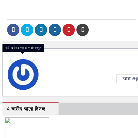
এই অথরের আরো সংবাদ দেখুন
আরো দেখু
এ জাতীয় আরো নিউজ