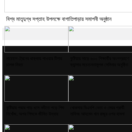
বিশ্ব মাতৃদুগ্ধ সপ্তাহ উপলক্ষে বাগাতিপাড়ায় সমাপনী অনুষ্ঠান
নাচোলে ট্রেনের ধাক্কায় পাওয়ার টিলার
কুষ্টিয়ায় সাড়ে ৬০০ শিক্ষার্থীর অংশগ্রহণে
চালক নিহত
ক্যান্সার সচেতনতামূলক সেমিনার অনুষ্ঠিত
কুষ্টিয়ায় পদ্মার পাড় ধসে নদীতে পড়ে শিশু
খোকসায় বিএনপি নেতা ও মেয়র প্রার্থী
নিখোঁজ, অপর শিশুকে জীবিত উদ্ধার
নাফিজ আহমেদ খান রাজুর ওপর হামলা