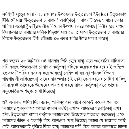
সংশ্লিষ্ট সূত্রে জানা যায়, রাজনগর উপজেলার উত্তরভাগ ইউনিয়নে উত্তরভাগ
টিজি মৌজায় ‘উত্তরভাগ চা বাগান’ অবস্থিত| এ বাগানটি ১৯৯২ সালে ঢাকার
পলিমান এগ্রো ইন্ডাষ্ট্রিজ লীজ নিয়ে চা উৎপাদন করে আসছে| বিলীন হয়ে যাওয়া
বিমলানগর চা বাগানের মালিক সিদ্ধার্থ সাম ২০১৩ সালে উত্তরভাগ চা বাগানের
বিপক্ষে উত্তরভাগ টিজি মৌজায় ৪৬ একর জমির উপর মামলা করেন|
গত বছরের ২৮ অক্টোবর ওই মামলায় তিনি হেরে যান| এতে ওই জমির মালিকানা
দাবী করছে উত্তরভাগ চা বাগান কর্তৃপক্ষ| এদিকে কয়েক দশক ধরে ওই জমিতে
২৫-৩০টি পরিবার বসবাস করে আসছে| সেমিপাকা ঘর স্থাপনসহ বিভিন্ন
গাছগাছালী লাগিয়েছেন| তাদের মাথাগুজার ঠাই নেই| কোন ধরনের নোটিশ বা কিছু
না বলেওই তাদেরকে উচ্ছেদের পায়তারা করছে বাগান কর্তৃপক্ষ| এতে তাদের
সমূহক্ষতির আশঙ্কা দেখা দিয়েছে|
ওই এলাকার শামিম মিয়া বলেন, পাকিস্থানের আগে থেকেই কয়েকদশক ধরে
আমাদের পূবপূরুষসহ আমরা বসবাস করছি| এখানে আমাদের ঘরবাড়িসব| এখন
হঠাৎ উত্তরভাগ বাগান কর্তৃপক্ষ আমাদেরকে উচ্ছেদের পায়তারা করতেছে| এতে
আমাদের জীবন ও ঘরবাড়ি নিয়ে আশঙ্কা দেখা দিয়েছে| আমরা যে জায়গায় আছি
সেটা আমাদেরকেই বুঝিয়ে দিতে হবে| আমাদের দাবী নিয়ে আমরা আদালতে মামলা