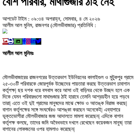
বেশি পরিবার, মাথাগুজার ঠাই নেই
আপডেট টাইম : ০৯:৩৪ অপরাহ্ন, সোমবার, ৪ মে ২০২৬
আলীম আল মুনিম, রাজনগর (মৌলভীবাজার) প্রতিনিধি :
আলীম আল মুনিমঃ
মৌলভীবাজারের রাজনগরের উত্তরভাগ ইউনিয়নের কালাইগুল ও মুটুকপুর গ্রামে
২৫-৩০টি পরিবারকে জোরপূর্বক উচ্ছেদের পায়তারা করছে উত্তরভাগ চাবাগান
কর্তৃপক্ষ| ছয় দশক ধরে বসবাস করে আসা ওই বাড়িঘর থেকে উচ্ছদ হলে এক
দিকে যেমন পরিবারগুলো মাথাগুজার ঠাই হারাবে তেমনি আশ্রয়হীন হয়ে পড়বে
তারা| এতে ওই দুই গ্রামের মানুষদের মাঝে ক্ষোভ ও আতঙ্ক বিরাজ করছে|
বাগান কর্তৃপক্ষের সঙ্গে সংঘর্ষেরও আশঙ্কা করছেন অনেকেই| এব্যাপারে
ভূক্তভোগীরা মৌলভীবাজার জজ আদালতে মামলা করেছেন| এদিকে বাগান
কর্তৃপক্ষ কলছে, তাদের জমি অবৈধভাবে দখলে রেখেছেন কয়েকজন মানুষ| তারা
বাগানের লোকজনের ওপর হামলাও করেছেন|