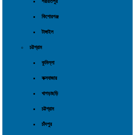
শরীয়তপুর
কিশোরগঞ্জ
টাঙ্গাইল
চট্টগ্রাম
কুমিল্লা
কক্সবাজার
খাগড়াছড়ি
চট্টগ্রাম
চাঁদপুর