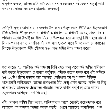
কর্তৃপক্ষ কলছে, তাদের জমি অবৈধভাবে দখলে রেখেছেন কয়েকজন মানুষ| তারা
বাগানের লোকজনের ওপর হামলাও করেছেন|
সংশ্লিষ্ট সূত্রে জানা যায়, রাজনগর উপজেলার উত্তরভাগ ইউনিয়নে উত্তরভাগ
টিজি মৌজায় ‘উত্তরভাগ চা বাগান’ অবস্থিত| এ বাগানটি ১৯৯২ সালে ঢাকার
পলিমান এগ্রো ইন্ডাষ্ট্রিজ লীজ নিয়ে চা উৎপাদন করে আসছে| বিলীন হয়ে যাওয়া
বিমলানগর চা বাগানের মালিক সিদ্ধার্থ সাম ২০১৩ সালে উত্তরভাগ চা বাগানের
বিপক্ষে উত্তরভাগ টিজি মৌজায় ৪৬ একর জমির উপর মামলা করেন|
গত বছরের ২৮ অক্টোবর ওই মামলায় তিনি হেরে যান| এতে ওই জমির মালিকানা
দাবী করছে উত্তরভাগ চা বাগান কর্তৃপক্ষ| এদিকে কয়েক দশক ধরে ওই জমিতে
২৫-৩০টি পরিবার বসবাস করে আসছে| সেমিপাকা ঘর স্থাপনসহ বিভিন্ন
গাছগাছালী লাগিয়েছেন| তাদের মাথাগুজার ঠাই নেই| কোন ধরনের নোটিশ বা কিছু
না বলেওই তাদেরকে উচ্ছেদের পায়তারা করছে বাগান কর্তৃপক্ষ| এতে তাদের
সমূহক্ষতির আশঙ্কা দেখা দিয়েছে|
ওই এলাকার শামিম মিয়া বলেন, পাকিস্থানের আগে থেকেই কয়েকদশক ধরে
আমাদের পূবপূরুষসহ আমরা বসবাস করছি| এখানে আমাদের ঘরবাড়িসব| এখন