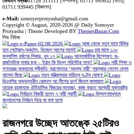
মোবাইল নম্বরঃ
01728 311111 [সম্পাদক]; 01711 995632 [বার্তা];
01711 939445 [বিজ্ঞাপন]
e-Mail:
somoyerprotyasha@gmail.com
Copyright © August, 2020-2026 @ Daily Somoyer
Protyasha | Theme Developed BY
ThemesBazar.Com
লিড নিউজ
e-Paper-02.08.2026
আজ থেকে নতুন দামে বিক্রি
হবে পেট্রোল-অকটেন, ডিজেল আগের দামেই
চার মাসে ১১৮
কন্যাশিশু ধর্ষণের শিকার, খুন ১৭
আন্তর্জাতিক বিশ্লেষণ: ভূ-
রাজনৈতিক দাবার ছক – ইরান কি ভিন্ন পরিণতির পথে?
নারী শিক্ষা ও
গণতন্ত্রে অবদানের স্বীকৃতি: মরণোত্তর ‘অদম্য নারী’ পুরস্কার পেলেন বেগম
খালেদা জিয়া
নতুন মন্ত্রিসভার দায়িত্ব বণ্টন ঘোষণা
বিএনপির অভ্যন্তরীন কোন্দলে আ.লীগের দুর্গে জিতল জামায়াত
তারেক রহমানকে ঐতিহাসিক বিজয়ের শুভেচ্ছা, কাজ করতে আগ্রহী যুক্তরাষ্ট্র
নির্বাচনে বিজয়ী হলেন ৭ নারী প্রার্থী
বিশ্বগণমাধ্যমে
বাংলাদেশের নির্বাচন নিয়ে যা বলা হলো
রাজনগরে উচ্ছেদ আতঙ্কে ২৫টিরও