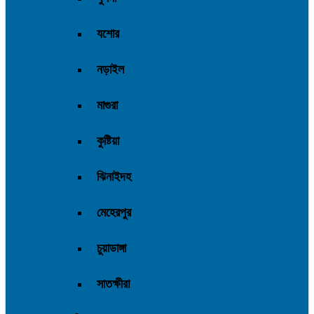
যশোর
নড়াইল
মাগুরা
কুষ্টিয়া
ঝিনাইদহ
মেহেরপুর
চুয়াডাঙ্গা
সাতক্ষীরা