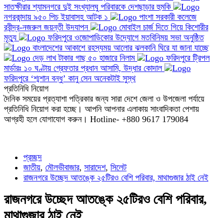
সাতক্ষীরার শ্যামনগরে দুই সংখ্যালঘু পরিবারকে দেশছাড়ার হুমকি
নগরকান্দায় ৯৫০ পিচ ইয়াবাসহ আটক ১
পাংশা সরকারী কলেজে
রবীন্দ্র-নজরুল জয়ন্তী উদযাপন
মোবাইল চার্জ দিতে গিয়ে কিশোরীর
মৃত্যু
ফরিদপুরে ওজোপাডিকোর উদ্যোগে মতবিনিময় সভা অনুষ্ঠিত
বাংলাদেশের আকাশে রহস্যময় আলোর ঝলকানি ঘিরে যা জানা যাচ্ছে
দেড় লাখ টাকার গাছ ৫০ হাজারে নিলাম
ফরিদপুরে ট্রিপল
মার্ডারঃ ১০ ঘণ্টায় গ্রেফতার প্রধান আসামি, উদ্ধার কোদাল
ফরিদপুরে ‘শ্মশান বন্ধু’ কানু সেন অনেকটাই সুস্থ
প্রতিনিধি নিয়োগ
দৈনিক সময়ের প্রত্যাশা পত্রিকার জন্য সারা দেশে জেলা ও উপজেলা পর্যায়ে
প্রতিনিধি নিয়োগ করা হচ্ছে। আপনি আপনার এলাকায় সাংবাদিকতা পেশায়
আগ্রহী হলে যোগাযোগ করুন। Hotline- +880 9617 179084
প্রচ্ছদ
জাতীয়
,
মৌলভীবাজার
,
সারাদেশ
,
সিলেট
রাজনগরে উচ্ছেদ আতঙ্কে ২৫টিরও বেশি পরিবার, মাথাগুজার ঠাই নেই
রাজনগরে উচ্ছেদ আতঙ্কে ২৫টিরও বেশি পরিবার,
মাথাগুজার ঠাই নেই