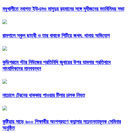
মধুখালীতে নবাগত ইউএনও মাসুদুর রহমানের সঙ্গে সুধীজনের মতবিনিময় সভা
রামপালে স্কুল ছাত্রী ও তার বাবাকে পিটিয়ে জখম, থানায় অভিযোগ
কুড়িগ্রামে স্টার নিউজের প্রতিনিধি জুবায়ের উপর হামলার প্রতিবাদে
সাংবাদিকদের মানববন্ধন
নাচোলে ট্রেনের ধাক্কায় পাওয়ার টিলার চালক নিহত
কুষ্টিয়ায় সাড়ে ৬০০ শিক্ষার্থীর অংশগ্রহণে ক্যান্সার সচেতনতামূলক সেমিনার
অনুষ্ঠিত