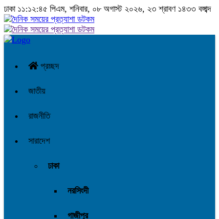
ঢাকা
১১:১২:৪৬ পিএম
, শনিবার, ০৮ অগাস্ট ২০২৬, ২৩ শ্রাবণ ১৪৩৩ বঙ্গাব্দ
প্রচ্ছদ
জাতীয়
রাজনীতি
সারাদেশ
ঢাকা
নরসিংদী
গাজীপুর