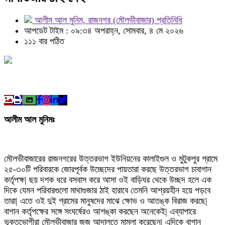
আলীম আল মুনিম, রাজনগর (মৌলভীবাজার) প্রতিনিধি
আপডেট টাইম : ০৯:৩৪ অপরাহ্ন, সোমবার, ৪ মে ২০২৬
১১১ বার পঠিত
আলীম আল মুনিমঃ
মৌলভীবাজারের রাজনগরের উত্তরভাগ ইউনিয়নের কালাইগুল ও মুটুকপুর গ্রামে
২৫-৩০টি পরিবারকে জোরপূর্বক উচ্ছেদের পায়তারা করছে উত্তরভাগ চাবাগান
কর্তৃপক্ষ| ছয় দশক ধরে বসবাস করে আসা ওই বাড়িঘর থেকে উচ্ছদ হলে এক
দিকে যেমন পরিবারগুলো মাথাগুজার ঠাই হারাবে তেমনি আশ্রয়হীন হয়ে পড়বে
তারা| এতে ওই দুই গ্রামের মানুষদের মাঝে ক্ষোভ ও আতঙ্ক বিরাজ করছে|
বাগান কর্তৃপক্ষের সঙ্গে সংঘর্ষেরও আশঙ্কা করছেন অনেকেই| এব্যাপারে
ভূক্তভোগীরা মৌলভীবাজার জজ আদালতে মামলা করেছেন| এদিকে বাগান