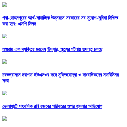
পবা-মোহনপুরের আর্থ-সামাজিক উন্নয়নে সরকারের সব সুযোগ-সুবিধা নিশ্চিত
করা হবে: এমপি মিলন
মাগুরায় এক ব্যক্তির মরদেহ উদ্ধার, মৃত্যুর ঘটনায় তদন্ত চলছে
চরভদ্রাসনে নবাগত ইউএনওর সঙ্গে মুক্তিযোদ্ধা ও সাংবাদিকদের মতবিনিময়
সভা
ভোলাহাটে সাংবাদিক রনি রজবের পরিবারের ওপর হামলার অভিযোগ