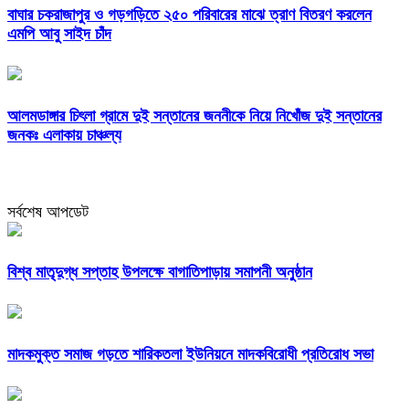
বাঘার চকরাজাপুর ও গড়গড়িতে ২৫০ পরিবারের মাঝে ত্রাণ বিতরণ করলেন
এমপি আবু সাইদ চাঁদ
আলমডাঙ্গার চিৎলা গ্রামে দুই সন্তানের জননীকে নিয়ে নিখোঁজ দুই সন্তানের
জনকঃ এলাকায় চাঞ্চল্য
সর্বশেষ আপডেট
বিশ্ব মাতৃদুগ্ধ সপ্তাহ উপলক্ষে বাগাতিপাড়ায় সমাপনী অনুষ্ঠান
মাদকমুক্ত সমাজ গড়তে শারিকতলা ইউনিয়নে মাদকবিরোধী প্রতিরোধ সভা