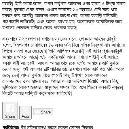
করেছি| তিনি আরো বলেন, বাগান কর্তৃপক্ষ আমাদের ওপর হামলা ও মিথ্যা মামলা
করছে| ফুলেছা বেগম বলেন, এখানে আমাদের ৬০ বছরেরও বেশি সময় ধরে
বসবাস করে আসছি| আমাদের থাকার জায়গা নেই| আমরা ঘরবাড়ি বানিয়েছি|
গাছগাছালি লাগিয়েছি| এখন আমরা কোথায় যাব| আমাদেরকে অযৌক্তিক ভাবে
বাগানের লোকজন তাড়িয়ে দেয়ার পায়তারা করছে|
এব্যাপারে উত্তরভাগ চা বাগানের ম্যানেজার মো. লোকমান আহমদ চৌধুরী
বলেন, বিমলানগর চা বাগানের ৪৬ একর জমি নিয়ে মালিক সিদ্ধার্থ সাম আমাদের
বিপক্ষে মামলা করে হেরেছেন| তিনি আপিলও করেননি| এই জমির প্রায়সবটুকুই
আমাদের অধিনে আছে| ৭/৮ একটর জমি আমরা এখনো পাইনি| ওই জমিতে
বসবাসকারী অনেকেই অচ্ছল| আমরা তাদেরকে বলেছি আমাদের জমি বুঝিয়ে
দেয়ার জন্য| ওই এলাকার দুটি পরিবার তাদের দখলে থাকা জমি গত ২দিন আগে
ছেড়ে দেন| আমরা বুঝিয়ে নিতে গেলেই কিছু উশৃংখল লোক আমাদের
লোকজনদের ওপর হামলা করে| আমরা থানায় অভিযোগ দিয়েছি| এখানে কিছু
ভূমিখেকো লোক সহজসরল মানুষদের সামনে নিয়ে এসে পিছনে কলকাটি নাড়ছে|
বিষয়টি আমার সংশ্লিষ্ট কর্তৃপক্ষকে জানিয়েছি|
Share
Share
Post
প্রতিষ্ঠাতাঃ
বীর মুক্তিযোদ্ধা মরহুম মকবুল হোসেন সিকদার