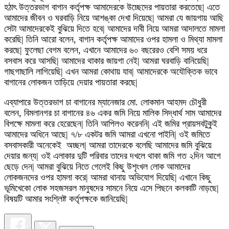
হঠাৎ উত্তরভাগ বাগান কর্তৃপক্ষ আমাদেরকে উচ্ছেদের পায়তারা করতেছে| এতে
আমাদের জীবন ও ঘরবাড়ি নিয়ে আশঙ্কা দেখা দিয়েছে| আমরা যে জায়গায় আছি
সেটা আমাদেরকেই বুঝিয়ে দিতে হবে| আমাদের দাবী নিয়ে আমরা আদালতে মামলা
করেছি| তিনি আরো বলেন, বাগান কর্তৃপক্ষ আমাদের ওপর হামলা ও মিথ্যা মামলা
করছে| ফুলেছা বেগম বলেন, এখানে আমাদের ৬০ বছরেরও বেশি সময় ধরে
বসবাস করে আসছি| আমাদের থাকার জায়গা নেই| আমরা ঘরবাড়ি বানিয়েছি|
গাছগাছালি লাগিয়েছি| এখন আমরা কোথায় যাব| আমাদেরকে অযৌক্তিক ভাবে
বাগানের লোকজন তাড়িয়ে দেয়ার পায়তারা করছে|
এব্যাপারে উত্তরভাগ চা বাগানের ম্যানেজার মো. লোকমান আহমদ চৌধুরী
বলেন, বিমলানগর চা বাগানের ৪৬ একর জমি নিয়ে মালিক সিদ্ধার্থ সাম আমাদের
বিপক্ষে মামলা করে হেরেছেন| তিনি আপিলও করেননি| এই জমির প্রায়সবটুকুই
আমাদের অধিনে আছে| ৭/৮ একটর জমি আমরা এখনো পাইনি| ওই জমিতে
বসবাসকারী অনেকেই অচ্ছল| আমরা তাদেরকে বলেছি আমাদের জমি বুঝিয়ে
দেয়ার জন্য| ওই এলাকার দুটি পরিবার তাদের দখলে থাকা জমি গত ২দিন আগে
ছেড়ে দেন| আমরা বুঝিয়ে নিতে গেলেই কিছু উশৃংখল লোক আমাদের
লোকজনদের ওপর হামলা করে| আমরা থানায় অভিযোগ দিয়েছি| এখানে কিছু
ভূমিখেকো লোক সহজসরল মানুষদের সামনে নিয়ে এসে পিছনে কলকাটি নাড়ছে|
বিষয়টি আমার সংশ্লিষ্ট কর্তৃপক্ষকে জানিয়েছি|