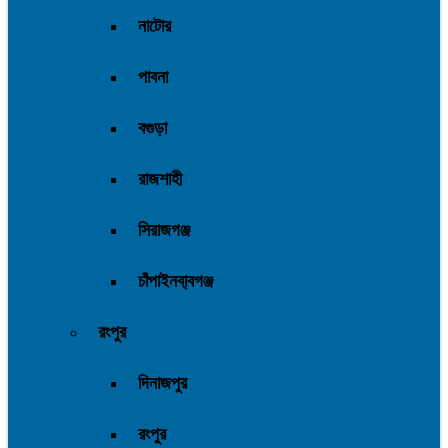
নাটোর
পাবনা
বগুড়া
রাজশাহী
সিরাজগঞ্জ
চাঁপাইনবা্বগঞ্জ
রংপুর
দিনাজপুর
রংপুর