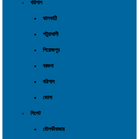
বরিশাল
ঝালকাঠি
পটুয়াখালী
পিরোজপুর
বরগুনা
বরিশাল
ভোলা
সিলেট
মৌলভীবাজার