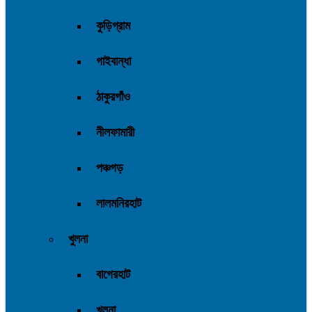
কুড়িগ্রাম
গাইবান্ধা
ঠাকুরগাঁও
নীলফামারী
পঞ্চগড়
লালমনিরহাট
খুলনা
বাগেরহাট
খুলনা