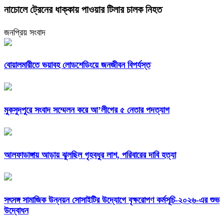
নাচোলে ট্রেনের ধাক্কায় পাওয়ার টিলার চালক নিহত
জনপ্রিয় সংবাদ
বোয়ালমারীতে ভয়াবহ লোডশেডিংয়ে জনজীবন বিপর্যস্ত
মুকসুদপুরে সংবাদ সম্মেলন করে আ’লীগের ৫ নেতার পদত্যাগ
আলফাডাঙ্গায় আড়ায় ঝুলছিল গৃহবধুর লাশ, পরিবারের দাবি হত্যা
সৎসঙ্গ সামাজিক উন্নয়ন সোসাইটির উদ্যোগে বৃক্ষরোপণ কর্মসূচি-২০২৬-এর শুভ
উদ্বোধন