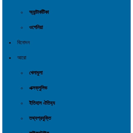
অ্যান্টার্কটিকা
ওশেনিয়া
বিনোদন
আরো
খেলাধুলা
এক্সক্লুসিভ
ইতিহাস ঐতিহ্য
তথ্যপ্রযুক্তি