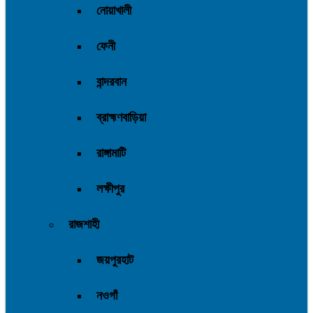
নোয়াখালী
ফেনী
বান্দরবান
ব্রাহ্মণবাড়িয়া
রাঙ্গামাটি
লক্ষীপুর
রাজশাহী
জয়পুরহাট
নওগাঁ