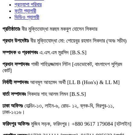
প্রত্যাশা পরিবার
ফটো গ্যালারী
ভিডিও গ্যালারী
প্রতিষ্ঠাতাঃ
বীর মুক্তিযোদ্ধা মরহুম মকবুল হোসেন সিকদার
প্রধান উপদেষ্টাঃ
বীর মুক্তিযোদ্ধা মো: শোয়েবুর রহমান সিকদার (অবঃ সচীব)
সম্পাদক ও প্রকাশকঃ
এ.এস.এম মুরসিদ [B.S.S]
প্রধান সম্পাদকঃ
গাজী শাহিদুজ্জামান লিটন [এডভোকেট, বাংলাদেশ সুপ্রিম
কোর্ট]
নির্বাহী সম্পাদকঃ
আনমূল আহমেদ অর্থী [LL B (Hon's) & LL M]
বার্তা সম্পাদকঃ
সিকদার শাহ আলম লিমন [B.S.S]
ঢাকা অফিসঃ
হোল্ডিং-১৩, লাইন-৬, রোড- ১২, ব্লক-বি, মিরপুর-১১,
ঢাকা-১২১৬।
ফরিদপুর অফিসঃ
মুজিব সড়ক, ফরিদপুর। +880 9617 179084 [হটলাইন]