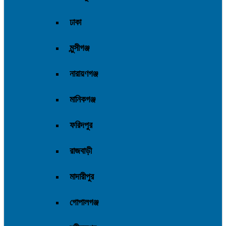
ঢাকা
মুন্সীগঞ্জ
নারায়ণগঞ্জ
মানিকগঞ্জ
ফরিদপুর
রাজবাড়ী
মাদারীপুর
গোপালগঞ্জ