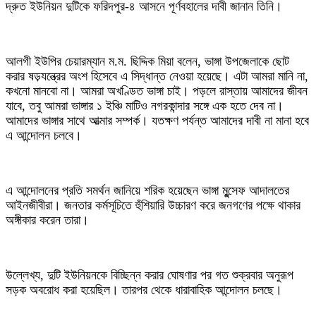
দ্রুত ইউনিয়ন দুটিকে ফরিদপুর-৪ আসনে পূর্ণবহালের দাবী জানান তিনি।
আলগী ইউপির চেয়ারম্যান ম.ম. ছিদ্দিক মিয়া বলেন, ভাঙ্গা উপজেলাকে ছোট
করার ষড়যন্ত্রের অংশ হিসেবে এ সিদ্ধান্ত নেওয়া হয়েছে। এটা আমরা মানি না,
কখনো মানবো না। আমরা অখণ্ডিত ভাঙ্গা চাই। পড়লে রাস্তায় আমাদের জীবন
যাবে, তবু আমরা ভাঙ্গার ১ ইঞ্চি মাটিও নগরকান্দার সঙ্গে এক হতে দেব না।
আমাদের ভাঙ্গার সাথে আত্মার সম্পর্ক। যতক্ষণ পর্যন্ত আমাদের দাবী না মানা হবে
এ আন্দোলন চলবে।
এ আন্দোলনের প্রতি সমর্থন জানিয়ে শরিক হয়েছেন ভাঙ্গা মুন্সেফ আদালতের
আইনজীবীরা। জনতার কর্মসূচিতে হুঁশিয়ারি উচ্চারণ করে জনগণের পক্ষে থাকার
অঙ্গীকার করেন তারা।
উল্লেখ্য, দুটি ইউনিয়নকে বিচ্ছিন্ন করার ঘোষণার পর গত শুক্রবার অনুরূপ
সড়ক অবরোধ করা হয়েছিল। তারপর থেকে ধারাবাহিক আন্দোলন চলছে।