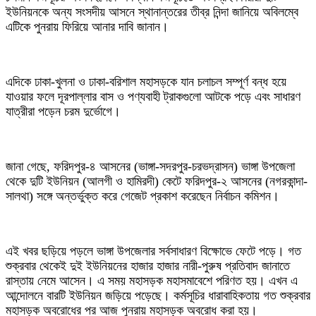
ইউনিয়নকে অন্য সংসদীয় আসনে স্থানান্তরের তীব্র নিন্দা জানিয়ে অবিলম্বে
এটিকে পুনরায় ফিরিয়ে আনার দাবি জানান।
এদিকে ঢাকা-খুলনা ও ঢাকা-বরিশাল মহাসড়কে যান চলাচল সম্পূর্ণ বন্ধ হয়ে
যাওয়ার ফলে দূরপাল্লার বাস ও পণ্যবাহী ট্রাকগুলো আটকে পড়ে এবং সাধারণ
যাত্রীরা পড়েন চরম দুর্ভোগে।
জানা গেছে, ফরিদপুর-৪ আসনের (ভাঙ্গা-সদরপুর-চরভদ্রাসন) ভাঙ্গা উপজেলা
থেকে দুটি ইউনিয়ন (আলগী ও হামিরদী) কেটে ফরিদপুর-২ আসনের (নগরকান্দা-
সালথা) সঙ্গে অন্তর্ভুক্ত করে গেজেট প্রকাশ করেছেন নির্বাচন কমিশন।
এই খবর ছড়িয়ে পড়লে ভাঙ্গা উপজেলার সর্বসাধারণ বিক্ষোভে ফেটে পড়ে। গত
শুক্রবার থেকেই দুই ইউনিয়নের হাজার হাজার নারী-পুরুষ প্রতিবাদ জানাতে
রাস্তায় নেমে আসেন। এ সময় মহাসড়ক মহাসমাবেশে পরিণত হয়। এখন এ
আন্দোলনে বারটি ইউনিয়ন জড়িয়ে পড়েছে। কর্মসূচির ধারাবাহিকতায় গত শুক্রবার
মহাসড়ক অবরোধের পর আজ পুনরায় মহাসড়ক অবরোধ করা হয়।