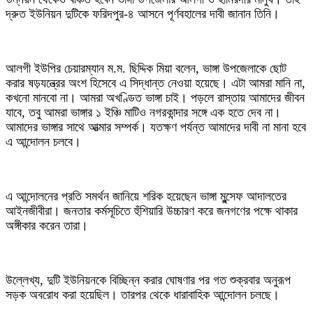
দ্রুত ইউনিয়ন দুটিকে ফরিদপুর-৪ আসনে পূর্ণবহালের দাবী জানান তিনি।
আলগী ইউপির চেয়ারম্যান ম.ম. ছিদ্দিক মিয়া বলেন, ভাঙ্গা উপজেলাকে ছোট
করার ষড়যন্ত্রের অংশ হিসেবে এ সিদ্ধান্ত নেওয়া হয়েছে। এটা আমরা মানি না,
কখনো মানবো না। আমরা অখণ্ডিত ভাঙ্গা চাই। পড়লে রাস্তায় আমাদের জীবন
যাবে, তবু আমরা ভাঙ্গার ১ ইঞ্চি মাটিও নগরকান্দার সঙ্গে এক হতে দেব না।
আমাদের ভাঙ্গার সাথে আত্মার সম্পর্ক। যতক্ষণ পর্যন্ত আমাদের দাবী না মানা হবে
এ আন্দোলন চলবে।
এ আন্দোলনের প্রতি সমর্থন জানিয়ে শরিক হয়েছেন ভাঙ্গা মুন্সেফ আদালতের
আইনজীবীরা। জনতার কর্মসূচিতে হুঁশিয়ারি উচ্চারণ করে জনগণের পক্ষে থাকার
অঙ্গীকার করেন তারা।
উল্লেখ্য, দুটি ইউনিয়নকে বিচ্ছিন্ন করার ঘোষণার পর গত শুক্রবার অনুরূপ
সড়ক অবরোধ করা হয়েছিল। তারপর থেকে ধারাবাহিক আন্দোলন চলছে।