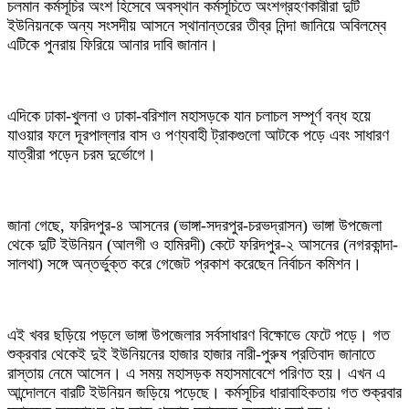
চলমান কর্মসূচির অংশ হিসেবে অবস্থান কর্মসূচিতে অংশগ্রহণকারীরা দুটি
ইউনিয়নকে অন্য সংসদীয় আসনে স্থানান্তরের তীব্র নিন্দা জানিয়ে অবিলম্বে
এটিকে পুনরায় ফিরিয়ে আনার দাবি জানান।
এদিকে ঢাকা-খুলনা ও ঢাকা-বরিশাল মহাসড়কে যান চলাচল সম্পূর্ণ বন্ধ হয়ে
যাওয়ার ফলে দূরপাল্লার বাস ও পণ্যবাহী ট্রাকগুলো আটকে পড়ে এবং সাধারণ
যাত্রীরা পড়েন চরম দুর্ভোগে।
জানা গেছে, ফরিদপুর-৪ আসনের (ভাঙ্গা-সদরপুর-চরভদ্রাসন) ভাঙ্গা উপজেলা
থেকে দুটি ইউনিয়ন (আলগী ও হামিরদী) কেটে ফরিদপুর-২ আসনের (নগরকান্দা-
সালথা) সঙ্গে অন্তর্ভুক্ত করে গেজেট প্রকাশ করেছেন নির্বাচন কমিশন।
এই খবর ছড়িয়ে পড়লে ভাঙ্গা উপজেলার সর্বসাধারণ বিক্ষোভে ফেটে পড়ে। গত
শুক্রবার থেকেই দুই ইউনিয়নের হাজার হাজার নারী-পুরুষ প্রতিবাদ জানাতে
রাস্তায় নেমে আসেন। এ সময় মহাসড়ক মহাসমাবেশে পরিণত হয়। এখন এ
আন্দোলনে বারটি ইউনিয়ন জড়িয়ে পড়েছে। কর্মসূচির ধারাবাহিকতায় গত শুক্রবার