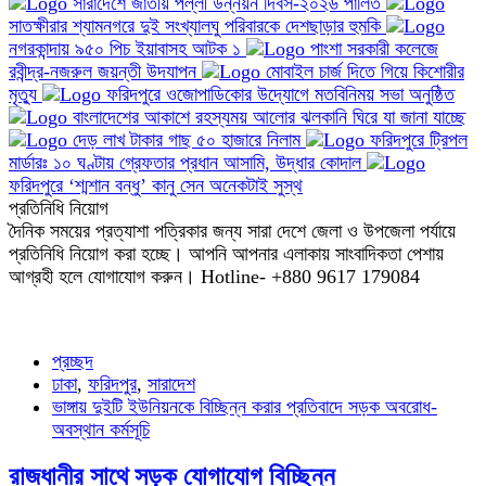
সারাদেশে জাতীয় পল্লী উন্নয়ন দিবস-২০২৬ পালিত
সাতক্ষীরার শ্যামনগরে দুই সংখ্যালঘু পরিবারকে দেশছাড়ার হুমকি
নগরকান্দায় ৯৫০ পিচ ইয়াবাসহ আটক ১
পাংশা সরকারী কলেজে
রবীন্দ্র-নজরুল জয়ন্তী উদযাপন
মোবাইল চার্জ দিতে গিয়ে কিশোরীর
মৃত্যু
ফরিদপুরে ওজোপাডিকোর উদ্যোগে মতবিনিময় সভা অনুষ্ঠিত
বাংলাদেশের আকাশে রহস্যময় আলোর ঝলকানি ঘিরে যা জানা যাচ্ছে
দেড় লাখ টাকার গাছ ৫০ হাজারে নিলাম
ফরিদপুরে ট্রিপল
মার্ডারঃ ১০ ঘণ্টায় গ্রেফতার প্রধান আসামি, উদ্ধার কোদাল
ফরিদপুরে ‘শ্মশান বন্ধু’ কানু সেন অনেকটাই সুস্থ
প্রতিনিধি নিয়োগ
দৈনিক সময়ের প্রত্যাশা পত্রিকার জন্য সারা দেশে জেলা ও উপজেলা পর্যায়ে
প্রতিনিধি নিয়োগ করা হচ্ছে। আপনি আপনার এলাকায় সাংবাদিকতা পেশায়
আগ্রহী হলে যোগাযোগ করুন। Hotline- +880 9617 179084
প্রচ্ছদ
ঢাকা
,
ফরিদপুর
,
সারাদেশ
ভাঙ্গায় দুইটি ইউনিয়নকে বিচ্ছিন্ন করার প্রতিবাদে সড়ক অবরোধ-
অবস্থান কর্মসূচি
রাজধানীর সাথে সড়ক যোগাযোগ বিচ্ছিন্ন