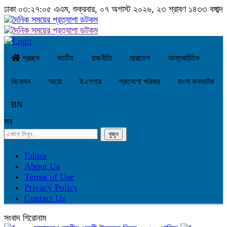
ঢাকা
০৩:২৭:০৬ এএম
, শুক্রবার, ০৭ অগাস্ট ২০২৬, ২৩ শ্রাবণ ১৪৩৩ বঙ্গাব্দ
প্রচ্ছদ
জাতীয়
রাজনীতি
সারাদেশ
আন্তর্জাতিক
বিনোদন
আরো
ই-পেপার
প্রত্যাশা পরিবার
বাংলা কনভার্টার
BN
সব
Editor
About Us
Terms of Use
Privacy Policy
Contact Us
সংবাদ শিরোনাম