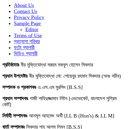
About Us
Contact Us
Privacy Policy
Sample Page
Editor
Terms of Use
প্রত্যাশা পরিবার
ফটো গ্যালারী
ভিডিও গ্যালারী
প্রতিষ্ঠাতাঃ
বীর মুক্তিযোদ্ধা মরহুম মকবুল হোসেন সিকদার
প্রধান উপদেষ্টাঃ
বীর মুক্তিযোদ্ধা মো: শোয়েবুর রহমান সিকদার (অবঃ সচীব)
সম্পাদক ও প্রকাশকঃ
এ.এস.এম মুরসিদ [B.S.S]
প্রধান সম্পাদকঃ
গাজী শাহিদুজ্জামান লিটন [এডভোকেট, বাংলাদেশ সুপ্রিম
কোর্ট]
নির্বাহী সম্পাদকঃ
আনমূল আহমেদ অর্থী [LL B (Hon's) & LL M]
বার্তা সম্পাদকঃ
সিকদার শাহ আলম লিমন [B.S.S]