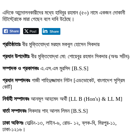
এদিকে আন্দোলনকারীদের মধ্যে হাবিবুর রহমান (৫০) নামে একজন দোকানী
হিটস্ট্রোকে মারা গেছেন বলে দাবি উঠেছে।
Post
Share
Share
প্রতিষ্ঠাতাঃ
বীর মুক্তিযোদ্ধা মরহুম মকবুল হোসেন সিকদার
প্রধান উপদেষ্টাঃ
বীর মুক্তিযোদ্ধা মো: শোয়েবুর রহমান সিকদার (অবঃ সচীব)
সম্পাদক ও প্রকাশকঃ
এ.এস.এম মুরসিদ [B.S.S]
প্রধান সম্পাদকঃ
গাজী শাহিদুজ্জামান লিটন [এডভোকেট, বাংলাদেশ সুপ্রিম
কোর্ট]
নির্বাহী সম্পাদকঃ
আনমূল আহমেদ অর্থী [LL B (Hon's) & LL M]
বার্তা সম্পাদকঃ
সিকদার শাহ আলম লিমন [B.S.S]
ঢাকা অফিসঃ
হোল্ডিং-১৩, লাইন-৬, রোড- ১২, ব্লক-বি, মিরপুর-১১,
ঢাকা-১২১৬।