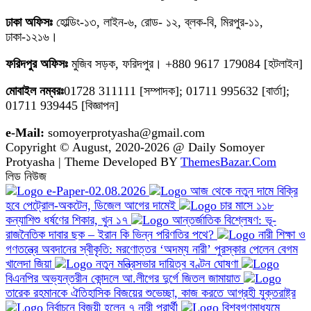
ঢাকা অফিসঃ
হোল্ডিং-১৩, লাইন-৬, রোড- ১২, ব্লক-বি, মিরপুর-১১,
ঢাকা-১২১৬।
ফরিদপুর অফিসঃ
মুজিব সড়ক, ফরিদপুর। +880 9617 179084 [হটলাইন]
মোবাইল নম্বরঃ
01728 311111 [সম্পাদক]; 01711 995632 [বার্তা];
01711 939445 [বিজ্ঞাপন]
e-Mail:
somoyerprotyasha@gmail.com
Copyright © August, 2020-2026 @ Daily Somoyer
Protyasha | Theme Developed BY
ThemesBazar.Com
লিড নিউজ
e-Paper-02.08.2026
আজ থেকে নতুন দামে বিক্রি
হবে পেট্রোল-অকটেন, ডিজেল আগের দামেই
চার মাসে ১১৮
কন্যাশিশু ধর্ষণের শিকার, খুন ১৭
আন্তর্জাতিক বিশ্লেষণ: ভূ-
রাজনৈতিক দাবার ছক – ইরান কি ভিন্ন পরিণতির পথে?
নারী শিক্ষা ও
গণতন্ত্রে অবদানের স্বীকৃতি: মরণোত্তর ‘অদম্য নারী’ পুরস্কার পেলেন বেগম
খালেদা জিয়া
নতুন মন্ত্রিসভার দায়িত্ব বণ্টন ঘোষণা
বিএনপির অভ্যন্তরীন কোন্দলে আ.লীগের দুর্গে জিতল জামায়াত
তারেক রহমানকে ঐতিহাসিক বিজয়ের শুভেচ্ছা, কাজ করতে আগ্রহী যুক্তরাষ্ট্র
নির্বাচনে বিজয়ী হলেন ৭ নারী প্রার্থী
বিশ্বগণমাধ্যমে