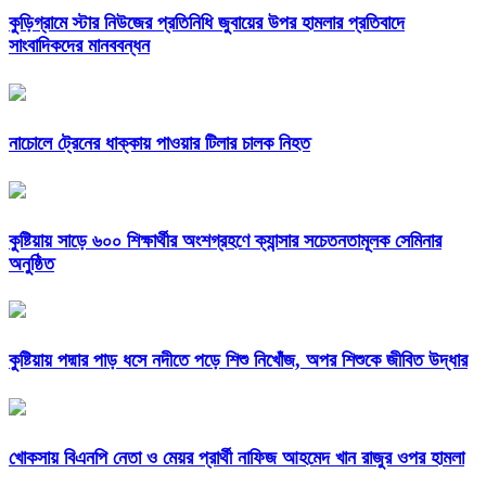
কুড়িগ্রামে স্টার নিউজের প্রতিনিধি জুবায়ের উপর হামলার প্রতিবাদে
সাংবাদিকদের মানববন্ধন
নাচোলে ট্রেনের ধাক্কায় পাওয়ার টিলার চালক নিহত
কুষ্টিয়ায় সাড়ে ৬০০ শিক্ষার্থীর অংশগ্রহণে ক্যান্সার সচেতনতামূলক সেমিনার
অনুষ্ঠিত
কুষ্টিয়ায় পদ্মার পাড় ধসে নদীতে পড়ে শিশু নিখোঁজ, অপর শিশুকে জীবিত উদ্ধার
খোকসায় বিএনপি নেতা ও মেয়র প্রার্থী নাফিজ আহমেদ খান রাজুর ওপর হামলা