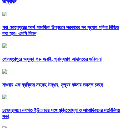
উদ্বোধন
পবা-মোহনপুরের আর্থ-সামাজিক উন্নয়নে সরকারের সব সুযোগ-সুবিধা নিশ্চিত
করা হবে: এমপি মিলন
গোমস্তাপুরে অসুস্থ গরু জবাই, ভ্রাম্যমাণ আদালতের জরিমানা
মাগুরায় এক ব্যক্তির মরদেহ উদ্ধার, মৃত্যুর ঘটনায় তদন্ত চলছে
চরভদ্রাসনে নবাগত ইউএনওর সঙ্গে মুক্তিযোদ্ধা ও সাংবাদিকদের মতবিনিময়
সভা