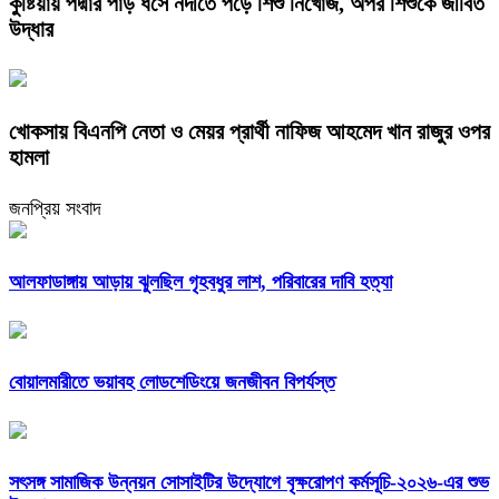
কুষ্টিয়ায় পদ্মার পাড় ধসে নদীতে পড়ে শিশু নিখোঁজ, অপর শিশুকে জীবিত
উদ্ধার
খোকসায় বিএনপি নেতা ও মেয়র প্রার্থী নাফিজ আহমেদ খান রাজুর ওপর
হামলা
জনপ্রিয় সংবাদ
আলফাডাঙ্গায় আড়ায় ঝুলছিল গৃহবধুর লাশ, পরিবারের দাবি হত্যা
বোয়ালমারীতে ভয়াবহ লোডশেডিংয়ে জনজীবন বিপর্যস্ত
সৎসঙ্গ সামাজিক উন্নয়ন সোসাইটির উদ্যোগে বৃক্ষরোপণ কর্মসূচি-২০২৬-এর শুভ