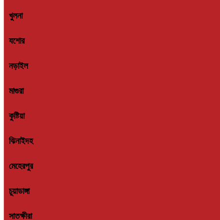
খুলনা
যশোর
নড়াইল
মাগুরা
কুষ্টিয়া
ঝিনাইদহ
মেহেরপুর
চুয়াডাঙ্গা
সাতক্ষীরা