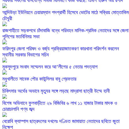
সরকার সকলের বাসযোগ্য সমাজ বিনির্মাণে কাজ করছে: এমপি হারুন অর রশীদ
আন্দিউড়া ইউনিয়নে চেয়ারম্যান পদপ্রার্থী হিসেবে ভোটের মাঠে সক্রিয় মোত্তাকিম
চৌধুরী
রাজশাহীতে সড়কপথে চাঁদাবাজি বন্ধে পরিবহন মালিক-শ্রমিক নেতাদের সঙ্গে জেলা
পুলিশের মতবিনিময় সভা
ফরিদপুর জেলা পরিষদ ও বর্জ্য প্রক্রিয়াজাতকরণ কারখানা পরিদর্শন করলেন
স্থানীয় সরকার বিভাগের সচিব
মুকসুদপুরে সংবাদ সম্মেলন করে আ’লীগের ৫ নেতার পদত্যাগ
মধুখালীতে সাবেক পৌর কাউন্সিলর বাবু গ্রেফতার
চিকিৎসার অর্থের অভাবে মৃত্যুর সঙ্গে লড়ছে মাদ্রাসা ছাত্রী উম্মে হানী
বিশেষ অভিযানে ফুলবাড়ীতে ২৯ বিজিবির ৬ লাখ ১১ হাজার টাকার মাদক ও
চোরাচালানি পণ্য জব্দ
বেরোবি ক্যাম্পাস ছাত্রদলের দখলেঃ দণ্ডিত জামায়াত নেতাদের ছবিতে জুতা
নিক্ষেপ