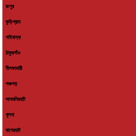
রংপুর
কুড়িগ্রাম
গাইবান্ধা
ঠাকুরগাঁও
নীলফামারী
পঞ্চগড়
লালমনিরহাট
খুলনা
বাগেরহাট