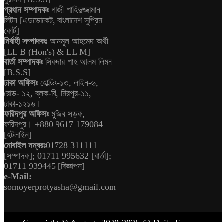
প্রধান সম্পাদকঃ
গাজী শাহিদুজ্জামান
লিটন [এডভোকেট, বাংলাদেশ সুপ্রিম
কোর্ট]
নির্বাহী সম্পাদকঃ
আনমূল আহমেদ অর্থী
[LL B (Hon's) & LL M]
বার্তা সম্পাদকঃ
সিকদার শাহ আলম লিমন
[B.S.S]
ঢাকা অফিসঃ
হোল্ডিং-১৩, লাইন-৬,
রোড- ১২, ব্লক-বি, মিরপুর-১১,
ঢাকা-১২১৬।
ফরিদপুর অফিসঃ
মুজিব সড়ক,
ফরিদপুর। +880 9617 179084
[হটলাইন]
মোবাইল নম্বরঃ
01728 311111
[সম্পাদক]; 01711 995632 [বার্তা];
01711 939445 [বিজ্ঞাপন]
e-Mail:
somoyerprotyasha@gmail.com