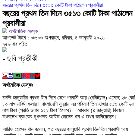
বছরের প্রথম তিন দিনে ৩৫১৩ কোটি টাকা পাঠালেন প্রবাসীরা
মোবাইল চার্জ দিতে গিয়ে কিশোরীর মৃত্যু
বছরের প্রথম তিন দিনে ৩৫১৩ কোটি টাকা পাঠালেন
প্রবাসীরা
ফরিদপুরে ওজোপাডিকোর উদ্যোগে মতবিনিময় সভা অনুষ্ঠিত
অর্থনৈতিক ডেস্ক
বাংলাদেশের আকাশে রহস্যময় আলোর ঝলকানি ঘিরে যা জানা যাচ্ছে
আপডেট টাইম : ০৮:০৩ অপরাহ্ন, রবিবার, ৪ জানুয়ারী ২০২৬
২৫৬ বার পঠিত
দেড় লাখ টাকার গাছ ৫০ হাজারে নিলাম
- ছবি প্রতীকী।
ফরিদপুরে ট্রিপল মার্ডারঃ ১০ ঘণ্টায় গ্রেফতার প্রধান আসামি, উদ্
ফরিদপুরে ‘শ্মশান বন্ধু’ কানু সেন অনেকটাই সুস্থ
অর্থনৈতিক ডেস্কঃ
চলতি জানুয়ারির প্রথম তিন দিনে দেশে প্রবাসী আয় (রেমিট্যান্স) এসেছে ২৮ কোট
৮০ লাখ মার্কিন ডলার। বাংলাদেশি মুদ্রায় এর পরিমাণ তিন হাজার ৫১৩ কোটি ৬০
লাখ টাকা (প্রতি ডলার ১২২ টাকা হিসাবে)। রোববার (৪ জানুয়ারি) বিকালে
বাংলাদেশ ব্যাংকের মুখপাত্র আরিফ হোসেন খান এ তথ্য জানিয়েছেন।
আরিফ হোসেন খান জানান, গত বছরের জানুয়ারি প্রথম তিনদিনে প্রবাসী আয়