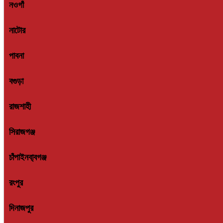
নওগাঁ
নাটোর
পাবনা
বগুড়া
রাজশাহী
সিরাজগঞ্জ
চাঁপাইনবা্বগঞ্জ
রংপুর
দিনাজপুর