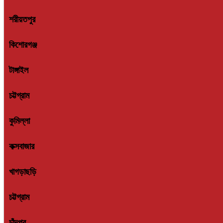
শরীয়তপুর
কিশোরগঞ্জ
টাঙ্গাইল
চট্টগ্রাম
কুমিল্লা
কক্সবাজার
খাগড়াছড়ি
চট্টগ্রাম
চাঁদপুর