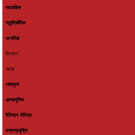
আমেরিকা
অ্যান্টার্কটিকা
ওশেনিয়া
বিনোদন
আরো
খেলাধুলা
এক্সক্লুসিভ
ইতিহাস ঐতিহ্য
তথ্যপ্রযুক্তি