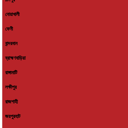
নোয়াখালী
ফেনী
বান্দরবান
ব্রাহ্মণবাড়িয়া
রাঙ্গামাটি
লক্ষীপুর
রাজশাহী
জয়পুরহাট