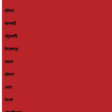
বরিশাল
ঝালকাঠি
পটুয়াখালী
পিরোজপুর
বরগুনা
বরিশাল
ভোলা
সিলেট