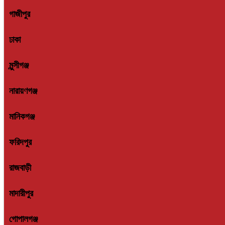
গাজীপুর
ঢাকা
মুন্সীগঞ্জ
নারায়ণগঞ্জ
মানিকগঞ্জ
ফরিদপুর
রাজবাড়ী
মাদারীপুর
গোপালগঞ্জ