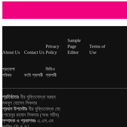
Sample
Privacy
Page
Terms of
About Us
Contact Us
Policy
Editor
Use
প্রত্যাশা
ভিডিও
পরিবার
ফটো গ্যালারী
গ্যালারী
প্রতিষ্ঠাতাঃ
বীর মুক্তিযোদ্ধা মরহুম
মকবুল হোসেন সিকদার
প্রধান উপদেষ্টাঃ
বীর মুক্তিযোদ্ধা মো:
শোয়েবুর রহমান সিকদার (অবঃ সচীব)
সম্পাদক ও প্রকাশকঃ
এ.এস.এম
মুরসিদ [B.S.S]