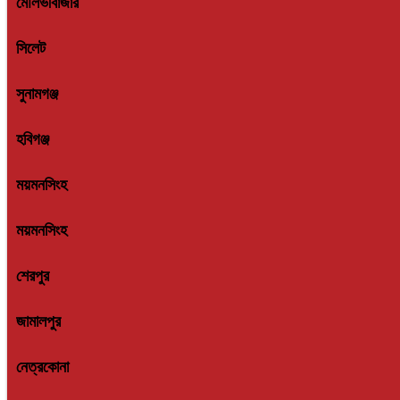
মৌলভীবাজার
সিলেট
সুনামগঞ্জ
হবিগঞ্জ
ময়মনসিংহ
ময়মনসিংহ
শেরপুর
জামালপুর
নেত্রকোনা