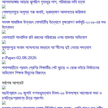
আলফাডাঙ্গায় আড়ায় ঝুলছিল গৃহবধুর লাশ, পরিবারের দাবি হত্যা
গোমস্তাপুরে অসুস্থ গরু জবাই, ভ্রাম্যমাণ আদালতের জরিমানা
সৎসঙ্গ সামাজিক উন্নয়ন সোসাইটির উদ্যোগে বৃক্ষরোপণ কর্মসূচি-২০২৬-এর শুভ
উদ্বোধন
ভোলাহাটে সাংবাদিক রনি রজবের পরিবারের ওপর হামলার অভিযোগ
মুকসুদপুরে সংবাদ সম্মেলনের মাধ্যমে আ’লীগের দুই নেতার পদত্যাগ
e-Paper-02.08.2026
পলাশবাড়ীতে প্রথম শ্রেণির শিক্ষার্থীর পেট মুচড়ে ও বেঞ্চে শুইয়ে নির্যাতনের
অভিযোগ শিক্ষক মিথুনের বিরুদ্ধে
সর্বশেষ আপডেট
বড়াইগ্রামে ৩৬ জুলাই গণঅভ্যুত্থান দিবস-২৬ উপলক্ষ্যে আলোচনা সভা ও
চলচিত্র/প্রামাণ্য চিত্র প্রদর্শন