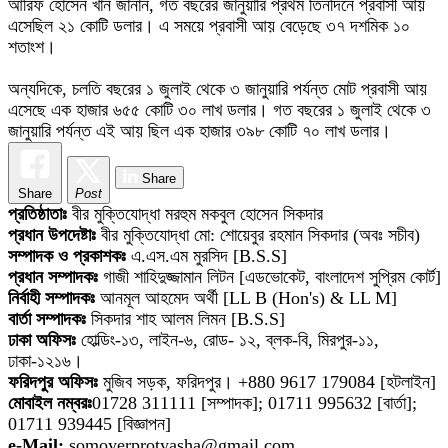
আরিফ হোসেন খান জানান, গত বছরের জানুয়ারি প্রথম তিনদিনে প্রবাসী আয়
এসেছিল ২১ কোটি ডলার। এ সময়ে প্রবাসী আয় বেড়েছে ৩৭ দশমিক ১০
শতাংশ।
অন্যদিকে, চলতি বছরের ১ জুলাই থেকে ৩ জানুয়ারি পর্যন্ত মোট প্রবাসী আয়
এসেছে এক হাজার ৬৫৫ কোটি ৩০ লাখ ডলার। গত বছরের ১ জুলাই থেকে ৩
জানুয়ারি পর্যন্ত এই আয় ছিল এক হাজার ৩৯৮ কোটি ৭০ লাখ ডলার।
Share
Share
Post
প্রতিষ্ঠাতাঃ
বীর মুক্তিযোদ্ধা মরহুম মকবুল হোসেন সিকদার
প্রধান উপদেষ্টাঃ
বীর মুক্তিযোদ্ধা মো: শোয়েবুর রহমান সিকদার (অবঃ সচীব)
সম্পাদক ও প্রকাশকঃ
এ.এস.এম মুরসিদ [B.S.S]
প্রধান সম্পাদকঃ
গাজী শাহিদুজ্জামান লিটন [এডভোকেট, বাংলাদেশ সুপ্রিম কোর্ট]
নির্বাহী সম্পাদকঃ
আনমূল আহমেদ অর্থী [LL B (Hon's) & LL M]
বার্তা সম্পাদকঃ
সিকদার শাহ আলম লিমন [B.S.S]
ঢাকা অফিসঃ
হোল্ডিং-১৩, লাইন-৬, রোড- ১২, ব্লক-বি, মিরপুর-১১,
ঢাকা-১২১৬।
ফরিদপুর অফিসঃ
মুজিব সড়ক, ফরিদপুর। +880 9617 179084 [হটলাইন]
মোবাইল নম্বরঃ
01728 311111 [সম্পাদক]; 01711 995632 [বার্তা];
01711 939445 [বিজ্ঞাপন]
e-Mail:
somoyerprotyasha@gmail.com