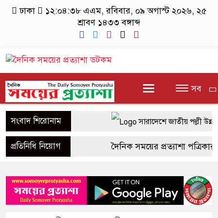
ঢাকা
১২:০৪:৩৮ এএম
, রবিবার, ০৯ অগাস্ট ২০২৬, ২৫
শ্রাবণ ১৪৩৩ বঙ্গাব্দ
সব
সংবাদ শিরোনাম
সারাদেশে জাতীয় পল্লী উন্নয়
সাতক্ষীরার শ্যামনগরে দুই সংখ
প্রতিনিধি নিয়োগ
দৈনিক সময়ের প্রত্যাশা পত্রিকার জ
হুমকি
উপজেলা পর্যায়ে প্রতিনিধি নিয়ো
নগরকান্দায় ৯৫০ পিচ ইয়াবা
এলাকায় সাংবাদিকতা পেশায় আগ্র
পাংশা সরকারী কলেজে রবীন্দ্র
Hotline- +880 9617 179084