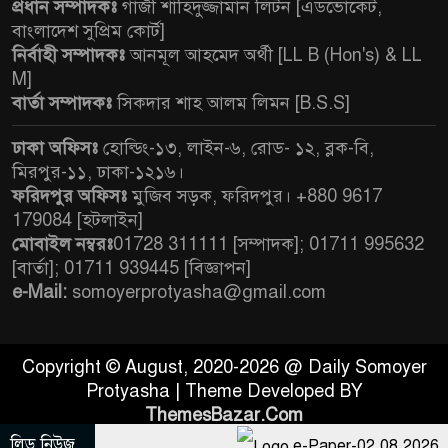
প্রধান সম্পাদকঃ
গাজী শাহিদুজ্জামান লিটন [এডভোকেট,
বাংলাদেশ সুপ্রিম কোর্ট]
নির্বাহী সম্পাদকঃ
আনমূল আহমেদ অর্থী [LL B (Hon's) & LL
M]
বার্তা সম্পাদকঃ
সিকদার শাহ আলম লিমন [B.S.S]
ঢাকা অফিসঃ
হোল্ডিং-১৩, লাইন-৬, রোড- ১২, ব্লক-বি,
মিরপুর-১১, ঢাকা-১২১৬।
ফরিদপুর অফিসঃ
মুজিব সড়ক, ফরিদপুর। +880 9617
179084 [হটলাইন]
মোবাইল নম্বরঃ
01728 311111 [সম্পাদক]; 01711 995632
[বার্তা]; 01711 939445 [বিজ্ঞাপন]
e-Mail:
somoyerprotyasha@gmail.com
Copyright © August, 2020-2026 @ Daily Somoyer
Protyasha | Theme Developed BY
ThemesBazar.Com
লিড নিউজ
e-Paper-02.08.2026