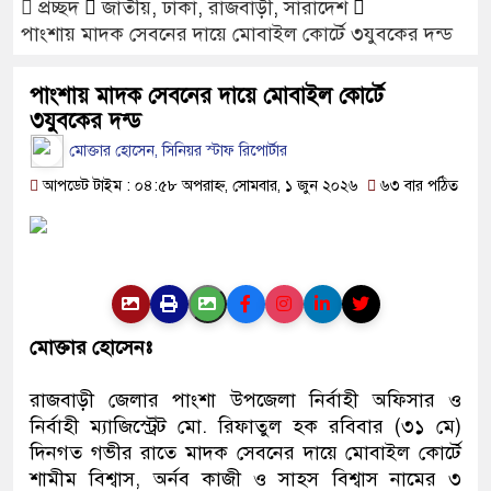
প্রচ্ছদ
জাতীয়
,
ঢাকা
,
রাজবাড়ী
,
সারাদেশ
মোবাইল চার্জ দিতে গিয়ে কিশোর
পাংশায় মাদক সেবনের দায়ে মোবাইল কোর্টে ৩যুবকের দন্ড
ফরিদপুরে ওজোপাডিকোর উদ্যোগ
পাংশায় মাদক সেবনের দায়ে মোবাইল কোর্টে
বাংলাদেশের আকাশে রহস্যময়
৩যুবকের দন্ড
মোক্তার হোসেন, সিনিয়র স্টাফ রিপোর্টার
যাচ্ছে
আপডেট টাইম : ০৪:৫৮ অপরাহ্ন, সোমবার, ১ জুন ২০২৬
৬৩ বার পঠিত
দেড় লাখ টাকার গাছ ৫০ হাজা
ফরিদপুরে ট্রিপল মার্ডারঃ ১০ ঘণ
উদ্ধার কোদাল
মোক্তার হোসেনঃ
ফরিদপুরে ‘শ্মশান বন্ধু’ কানু স
রাজবাড়ী জেলার পাংশা উপজেলা নির্বাহী অফিসার ও
নির্বাহী ম্যাজিস্ট্রেট মো. রিফাতুল হক রবিবার (৩১ মে)
দিনগত গভীর রাতে মাদক সেবনের দায়ে মোবাইল কোর্টে
শামীম বিশ্বাস, অর্নব কাজী ও সাহস বিশ্বাস নামের ৩