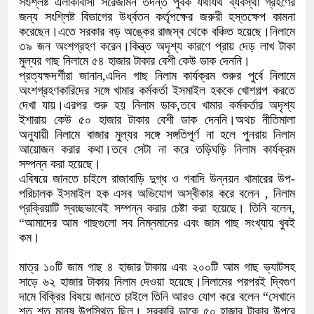
সংশ্লিষ্ট এলাকাবাসী সরেজমিন তদন্ত পুর্বক যথাযথ ব্যবস্থা গ্রহণের
জন্য সংশ্লিষ্ট বিভাগের উর্ধ্বতন কর্তৃপক্ষের জরুরী হস্তক্ষেপ কামনা
করেছেন।এতে সরকার বড় অঙ্কের রাজস্ব থেকে বঞ্চিত হয়েছে।নিলামে
৩৯ জন অংশগ্রহণ করেন।কিন্ত্ত অদৃশ্য কারণে প্রায় দেড় লাখ টাকা
মুল্যর গাছ নিলামে ৫৪ হাজার টাকার বেশী কেউ ডাক দেননি।
প্রত্যক্ষদর্শীরা জানান,এদিন গাছ নিলাম কার্যক্রম শুরুর পুর্বে নিলামে
অংশগ্রহণকারিদের সঙ্গে খামার কর্মকর্তা ইসমাইল হককে খোশগল্প করতে
দেখা যায়।এরপর শুরু হয় নিলাম ডাক,তবে খামার কর্মকর্তার অদৃশ্য
ইশারায় কেউ ৫০ হাজার টাকার বেশী ডাক দেননি।অথচ নীতিমালা
অনুযায়ী নিলামে বাজার মুল্যর সঙ্গে সঙ্গতিপূর্ণ না হলে পুনরায় নিলাম
আয়োজন করার কথা।তবে সেটা না করে তড়িঘড়ি নিলাম কার্যক্রম
সম্পন্ন করা হয়েছে।
এবিষয়ে জানতে চাইলে রাজাবাড়ি দুগ্ধ ও গবাদি উন্নয়ন খামারের উপ-
পরিচালক ইসমাইল হক এসব অভিযোগ অস্বীকার করে বলেন , নিলাম
প্রক্রিয়াটি স্বচ্ছভাবেই সম্পন্ন করার চেষ্টা করা হয়েছে। তিনি বলেন,
“আমাদের আম গাছগুলো সব নিম্নমানের এবং জাম গাছ সংখ্যায় খুবই
কম।
মাত্র ১০টি জাম গাছ ৪ হাজার টাকায় এবং ২০০টি আম গাছ ভ্যাটসহ
সাড়ে ৬২ হাজার টাকায় নিলাম দেওয়া হয়েছে।নিলামের পরপরই দ্বিগুণ
দামে বিক্রির বিষয়ে জানতে চাইলে তিনি আরও যোগ করে বলেন “সেখানে
শত শত মানুষ উপস্থিত ছিল। সরকারি ডাকে ৫০ হাজার টাকার উপরে