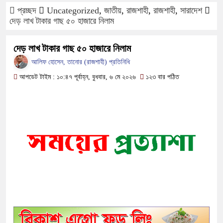
প্রচ্ছদ
Uncategorized
,
জাতীয়
,
রাজশাহী
,
রাজশাহী
,
সারাদেশ
ফরিদপুরে ওজোপাডিকোর উদ্যোগে মতবি
দেড় লাখ টাকার গাছ ৫০ হাজারে নিলাম
বাংলাদেশের আকাশে রহস্যময় আলোর ঝল
দেড় লাখ টাকার গাছ ৫০ হাজারে নিলাম
আলিফ হোসেন, তানোর (রাজশাহী) প্রতিনিধি
দেড় লাখ টাকার গাছ ৫০ হাজারে নিলাম
আপডেট টাইম : ১০:৪৭ পূর্বাহ্ন, বুধবার, ৬ মে ২০২৬
১২৩ বার পঠিত
ফরিদপুরে ট্রিপল মার্ডারঃ ১০ ঘণ্টায় গ
কোদাল
ফরিদপুরে ‘শ্মশান বন্ধু’ কানু সেন অনে