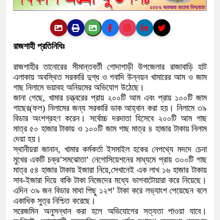
রাজশাহী প্রতিনিধিঃ
​রাজশাহীর তানোরের সীমান্তবর্তী গোদাগাড়ী উপজেলার রাজাবাড়ি হাট
এলাকায় অবস্থিত সরকারি দুগ্ধ ও গবাদি উন্নয়ন খামারের আম ও জাম
গাছ নিলামে ভয়াবহ অনিয়মের অভিযোগ উঠেছে।
জানা গেছে, খামার চত্ত্বরের প্রায় ২০০টি আম এবং প্রায় ১০০টি জাম
গাছের(ফল) নিলামের জন্য সরকারি ডাক আহ্বান করা হয়। নিলামে ৩৯
বিডার অংশগ্রহণ করেন। সর্বোচ্চ দরদাতা হিসেবে ২০০টি আম গাছ
মাত্র ৫০ হাজার টাকায় ও ১০০টি জাম গাছ মাত্র ৪ হাজার টাকায় নিলাম
দেয়া হয়।
স্থানীয়রা জানান, খামার কর্মকর্তা ইসমাইল হকের নেপথ্যে মদদে চেনা
মুখের একটি চক্র’সমঝোতা’ নেগোসিয়েশনের মাধ্যমে প্রায় ৩০০টি গাছ
মাত্র ৫৪ হাজার টাকায় ইজারা নিয়ে,সেখানেই এক লাখ ১৬ হাজার টাকায়
সাব-ইজারা দিয়ে বাকি টাকা নিজেদের মধ্যে ভাগবাটোয়ারা করে নিয়েছে।
এদিন ৩৯ জন বিডার মাথা পিছু ১২শ’ টাকা করে লভ্যাংশ পেয়েছেন বলে
একাধিক সুত্র নিশ্চিত করেছে।
সরেজমিন অনুসন্ধান করা হলে অভিযোগের সত্যতা পাওয়া যাবে।