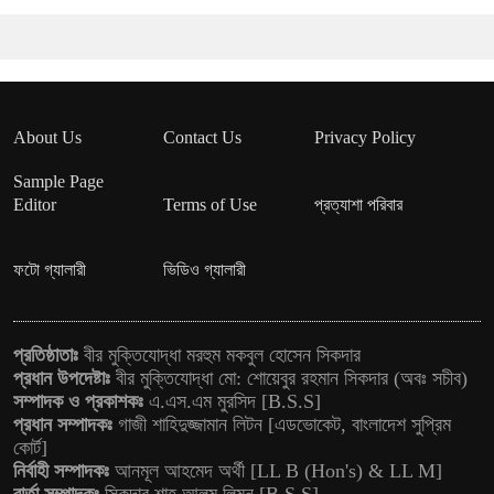
About Us
Contact Us
Privacy Policy
Sample Page
Editor
Terms of Use
প্রত্যাশা পরিবার
ফটো গ্যালারী
ভিডিও গ্যালারী
প্রতিষ্ঠাতাঃ
বীর মুক্তিযোদ্ধা মরহুম মকবুল হোসেন সিকদার
প্রধান উপদেষ্টাঃ
বীর মুক্তিযোদ্ধা মো: শোয়েবুর রহমান সিকদার (অবঃ সচীব)
সম্পাদক ও প্রকাশকঃ
এ.এস.এম মুরসিদ [B.S.S]
প্রধান সম্পাদকঃ
গাজী শাহিদুজ্জামান লিটন [এডভোকেট, বাংলাদেশ সুপ্রিম
কোর্ট]
নির্বাহী সম্পাদকঃ
আনমূল আহমেদ অর্থী [LL B (Hon's) & LL M]