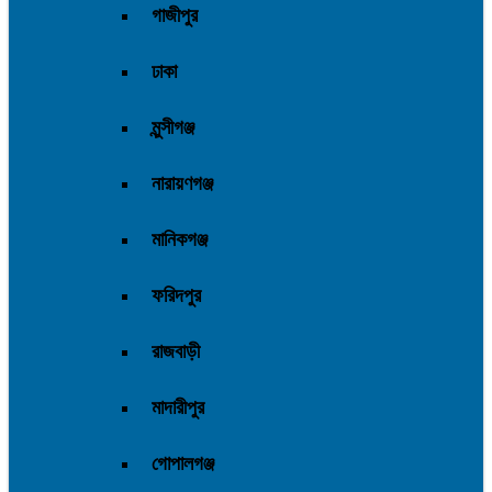
গাজীপুর
ঢাকা
মুন্সীগঞ্জ
নারায়ণগঞ্জ
মানিকগঞ্জ
ফরিদপুর
রাজবাড়ী
মাদারীপুর
গোপালগঞ্জ