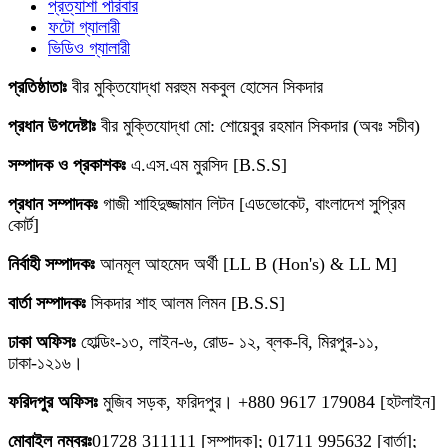
প্রত্যাশা পরিবার
ফটো গ্যালারী
ভিডিও গ্যালারী
প্রতিষ্ঠাতাঃ
বীর মুক্তিযোদ্ধা মরহুম মকবুল হোসেন সিকদার
প্রধান উপদেষ্টাঃ
বীর মুক্তিযোদ্ধা মো: শোয়েবুর রহমান সিকদার (অবঃ সচীব)
সম্পাদক ও প্রকাশকঃ
এ.এস.এম মুরসিদ [B.S.S]
প্রধান সম্পাদকঃ
গাজী শাহিদুজ্জামান লিটন [এডভোকেট, বাংলাদেশ সুপ্রিম
কোর্ট]
নির্বাহী সম্পাদকঃ
আনমূল আহমেদ অর্থী [LL B (Hon's) & LL M]
বার্তা সম্পাদকঃ
সিকদার শাহ আলম লিমন [B.S.S]
ঢাকা অফিসঃ
হোল্ডিং-১৩, লাইন-৬, রোড- ১২, ব্লক-বি, মিরপুর-১১,
ঢাকা-১২১৬।
ফরিদপুর অফিসঃ
মুজিব সড়ক, ফরিদপুর। +880 9617 179084 [হটলাইন]
মোবাইল নম্বরঃ
01728 311111 [সম্পাদক]; 01711 995632 [বার্তা];