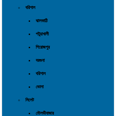
বরিশাল
ঝালকাঠি
পটুয়াখালী
পিরোজপুর
বরগুনা
বরিশাল
ভোলা
সিলেট
মৌলভীবাজার