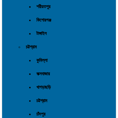
শরীয়তপুর
কিশোরগঞ্জ
টাঙ্গাইল
চট্টগ্রাম
কুমিল্লা
কক্সবাজার
খাগড়াছড়ি
চট্টগ্রাম
চাঁদপুর