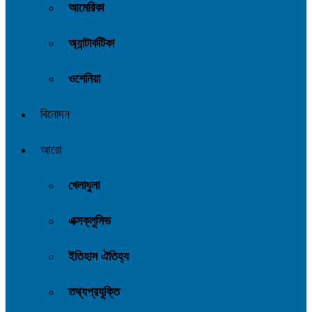
আমেরিকা
অ্যান্টার্কটিকা
ওশেনিয়া
বিনোদন
আরো
খেলাধুলা
এক্সক্লুসিভ
ইতিহাস ঐতিহ্য
তথ্যপ্রযুক্তি