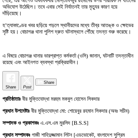
গেছে, এর আগেও একাধিকবার মোস্তাফিজুর রহমানের উপর শারীরিক নি’র্যাতনের
অভিযোগ উঠেছিল। তবে এবার সেই নির্যাতনই তার মৃত্যুর কারণ হয়ে
দাঁড়িয়েছে।
হ’ত্যাকাণ্ডের খবর ছড়িয়ে পড়লে স্থানীয়দের মধ্যে তীব্র আতঙ্ক ও ক্ষোভের
সৃষ্টি হয়। বোচাগঞ্জ থানা পুলিশ দ্রুত ঘটনাস্থলে পৌঁছে তদন্ত শুরু করেছে।
এ বিষয়ে বোচাগঞ্জ থানার ভারপ্রাপ্ত কর্মকর্তা (ওসি) জানান, ঘটনাটি তদন্তাধীন
রয়েছে এবং আইনগত ব্যবস্থা প্রক্রিয়াধীন।
Share
Share
Post
প্রতিষ্ঠাতাঃ
বীর মুক্তিযোদ্ধা মরহুম মকবুল হোসেন সিকদার
প্রধান উপদেষ্টাঃ
বীর মুক্তিযোদ্ধা মো: শোয়েবুর রহমান সিকদার (অবঃ সচীব)
সম্পাদক ও প্রকাশকঃ
এ.এস.এম মুরসিদ [B.S.S]
প্রধান সম্পাদকঃ
গাজী শাহিদুজ্জামান লিটন [এডভোকেট, বাংলাদেশ সুপ্রিম