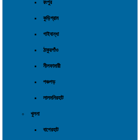
রংপুর
কুড়িগ্রাম
গাইবান্ধা
ঠাকুরগাঁও
নীলফামারী
পঞ্চগড়
লালমনিরহাট
খুলনা
বাগেরহাট