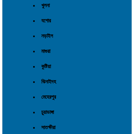
খুলনা
যশোর
নড়াইল
মাগুরা
কুষ্টিয়া
ঝিনাইদহ
মেহেরপুর
চুয়াডাঙ্গা
সাতক্ষীরা