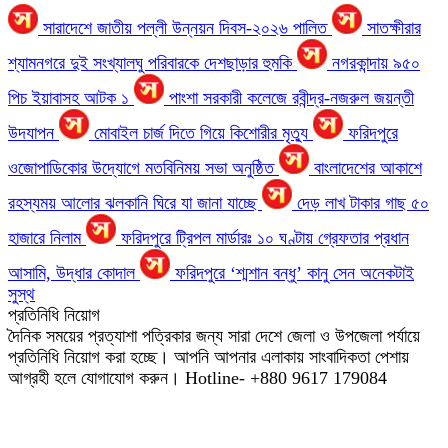
সারাদেশে জাতীয় পল্লী উন্নয়ন দিবস-২০২৬ পালিত
সাতক্ষীরার
শ্যামনগরে দুই সংখ্যালঘু পরিবারকে দেশছাড়ার হুমকি
নগরকান্দায় ৯৫০
পিচ ইয়াবাসহ আটক ১
পাংশা সরকারী কলেজে রবীন্দ্র-নজরুল জয়ন্তী
উদযাপন
মোবাইল চার্জ দিতে গিয়ে কিশোরীর মৃত্যু
ফরিদপুরে
ওজোপাডিকোর উদ্যোগে মতবিনিময় সভা অনুষ্ঠিত
বাংলাদেশের আকাশে
রহস্যময় আলোর ঝলকানি ঘিরে যা জানা যাচ্ছে
দেড় লাখ টাকার গাছ ৫০
হাজারে নিলাম
ফরিদপুরে ট্রিপল মার্ডারঃ ১০ ঘণ্টায় গ্রেফতার প্রধান
আসামি, উদ্ধার কোদাল
ফরিদপুরে ‘শ্মশান বন্ধু’ কানু সেন অনেকটাই
সুস্থ
প্রতিনিধি নিয়োগ
দৈনিক সময়ের প্রত্যাশা পত্রিকার জন্য সারা দেশে জেলা ও উপজেলা পর্যায়ে
প্রতিনিধি নিয়োগ করা হচ্ছে। আপনি আপনার এলাকায় সাংবাদিকতা পেশায়
আগ্রহী হলে যোগাযোগ করুন। Hotline- +880 9617 179084