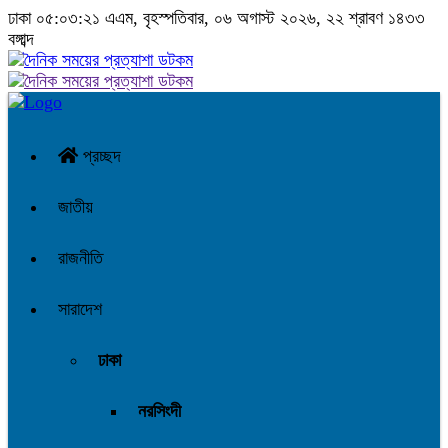
ঢাকা
০৫:০৩:২১ এএম
, বৃহস্পতিবার, ০৬ অগাস্ট ২০২৬, ২২ শ্রাবণ ১৪৩৩
বঙ্গাব্দ
প্রচ্ছদ
জাতীয়
রাজনীতি
সারাদেশ
ঢাকা
নরসিংদী