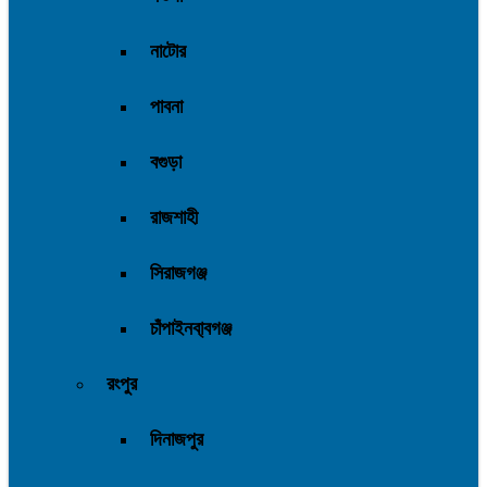
নাটোর
পাবনা
বগুড়া
রাজশাহী
সিরাজগঞ্জ
চাঁপাইনবা্বগঞ্জ
রংপুর
দিনাজপুর