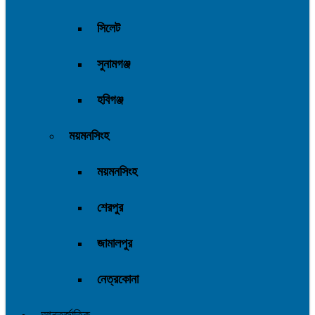
সিলেট
সুনামগঞ্জ
হবিগঞ্জ
ময়মনসিংহ
ময়মনসিংহ
শেরপুর
জামালপুর
নেত্রকোনা