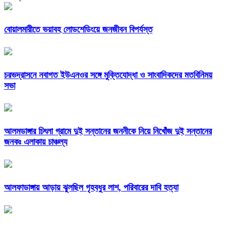
বোয়ালমারীতে ভয়াবহ লোডশেডিংয়ে জনজীবন বিপর্যস্ত
চরভদ্রাসনে নবাগত ইউএনওর সঙ্গে মুক্তিযোদ্ধা ও সাংবাদিকদের মতবিনিময়
সভা
আলমডাঙ্গার চিৎলা গ্রামে দুই সন্তানের জননীকে নিয়ে নিখোঁজ দুই সন্তানের
জনকঃ এলাকায় চাঞ্চল্য
আলফাডাঙ্গায় আড়ায় ঝুলছিল গৃহবধুর লাশ, পরিবারের দাবি হত্যা