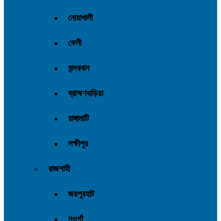
নোয়াখালী
ফেনী
বান্দরবান
ব্রাহ্মণবাড়িয়া
রাঙ্গামাটি
লক্ষীপুর
রাজশাহী
জয়পুরহাট
নওগাঁ