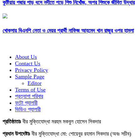
কুষ্টিয়ায় পদ্মার পাড় ধসে নদীতে পড়ে শিশু নিখোঁজ, অপর শিশুকে জীবিত উদ্ধার
খোকসায় বিএনপি নেতা ও মেয়র প্রার্থী নাফিজ আহমেদ খান রাজুর ওপর হামলা
About Us
Contact Us
Privacy Policy
Sample Page
Editor
Terms of Use
প্রত্যাশা পরিবার
ফটো গ্যালারী
ভিডিও গ্যালারী
প্রতিষ্ঠাতাঃ
বীর মুক্তিযোদ্ধা মরহুম মকবুল হোসেন সিকদার
প্রধান উপদেষ্টাঃ
বীর মুক্তিযোদ্ধা মো: শোয়েবুর রহমান সিকদার (অবঃ সচীব)