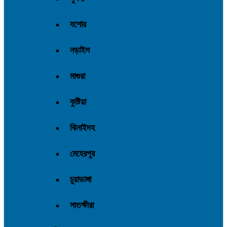
যশোর
নড়াইল
মাগুরা
কুষ্টিয়া
ঝিনাইদহ
মেহেরপুর
চুয়াডাঙ্গা
সাতক্ষীরা