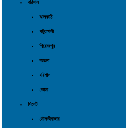
বরিশাল
ঝালকাঠি
পটুয়াখালী
পিরোজপুর
বরগুনা
বরিশাল
ভোলা
সিলেট
মৌলভীবাজার