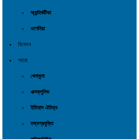
অ্যান্টার্কটিকা
ওশেনিয়া
বিনোদন
আরো
খেলাধুলা
এক্সক্লুসিভ
ইতিহাস ঐতিহ্য
তথ্যপ্রযুক্তি