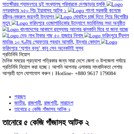
সাতক্ষীরার শ্যামনগরে দুই সংখ্যালঘু পরিবারকে দেশছাড়ার হুমকি
নগরকান্দায় ৯৫০ পিচ ইয়াবাসহ আটক ১
পাংশা সরকারী কলেজে
রবীন্দ্র-নজরুল জয়ন্তী উদযাপন
মোবাইল চার্জ দিতে গিয়ে কিশোরীর
মৃত্যু
ফরিদপুরে ওজোপাডিকোর উদ্যোগে মতবিনিময় সভা অনুষ্ঠিত
বাংলাদেশের আকাশে রহস্যময় আলোর ঝলকানি ঘিরে যা জানা যাচ্ছে
দেড় লাখ টাকার গাছ ৫০ হাজারে নিলাম
ফরিদপুরে ট্রিপল
মার্ডারঃ ১০ ঘণ্টায় গ্রেফতার প্রধান আসামি, উদ্ধার কোদাল
ফরিদপুরে ‘শ্মশান বন্ধু’ কানু সেন অনেকটাই সুস্থ
প্রতিনিধি নিয়োগ
দৈনিক সময়ের প্রত্যাশা পত্রিকার জন্য সারা দেশে জেলা ও উপজেলা পর্যায়ে
প্রতিনিধি নিয়োগ করা হচ্ছে। আপনি আপনার এলাকায় সাংবাদিকতা পেশায়
আগ্রহী হলে যোগাযোগ করুন। Hotline- +880 9617 179084
প্রচ্ছদ
জাতীয়
,
রাজশাহী
,
রাজশাহী
,
সারাদেশ
তানোরে ৫ কেজি গাঁজাসহ আটক ২
তানোরে ৫ কেজি গাঁজাসহ আটক ২