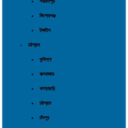
শরীয়তপুর
কিশোরগঞ্জ
টাঙ্গাইল
চট্টগ্রাম
কুমিল্লা
কক্সবাজার
খাগড়াছড়ি
চট্টগ্রাম
চাঁদপুর