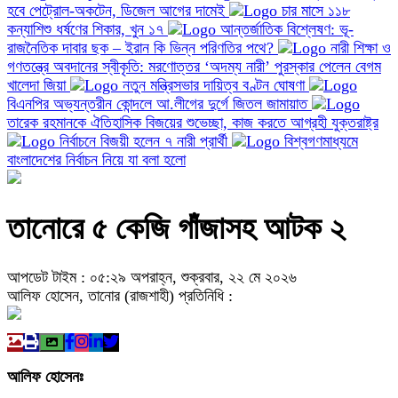
হবে পেট্রোল-অকটেন, ডিজেল আগের দামেই
চার মাসে ১১৮
কন্যাশিশু ধর্ষণের শিকার, খুন ১৭
আন্তর্জাতিক বিশ্লেষণ: ভূ-
রাজনৈতিক দাবার ছক – ইরান কি ভিন্ন পরিণতির পথে?
নারী শিক্ষা ও
গণতন্ত্রে অবদানের স্বীকৃতি: মরণোত্তর ‘অদম্য নারী’ পুরস্কার পেলেন বেগম
খালেদা জিয়া
নতুন মন্ত্রিসভার দায়িত্ব বণ্টন ঘোষণা
বিএনপির অভ্যন্তরীন কোন্দলে আ.লীগের দুর্গে জিতল জামায়াত
তারেক রহমানকে ঐতিহাসিক বিজয়ের শুভেচ্ছা, কাজ করতে আগ্রহী যুক্তরাষ্ট্র
নির্বাচনে বিজয়ী হলেন ৭ নারী প্রার্থী
বিশ্বগণমাধ্যমে
বাংলাদেশের নির্বাচন নিয়ে যা বলা হলো
তানোরে ৫ কেজি গাঁজাসহ আটক ২
আপডেট টাইম : ০৫:২৯ অপরাহ্ন, শুক্রবার, ২২ মে ২০২৬
আলিফ হোসেন, তানোর (রাজশাহী) প্রতিনিধি :
আলিফ হোসেনঃ