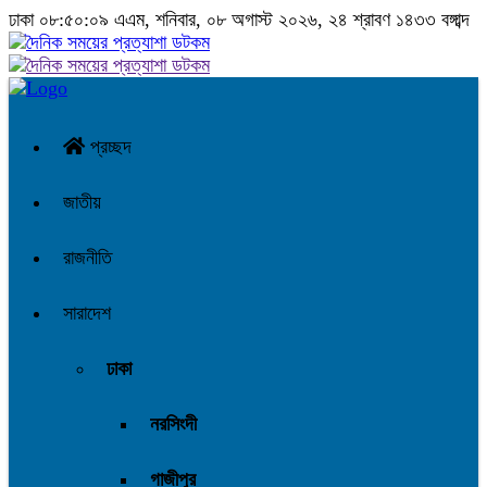
ঢাকা
০৮:৫০:১০ এএম
, শনিবার, ০৮ অগাস্ট ২০২৬, ২৪ শ্রাবণ ১৪৩৩ বঙ্গাব্দ
প্রচ্ছদ
জাতীয়
রাজনীতি
সারাদেশ
ঢাকা
নরসিংদী
গাজীপুর