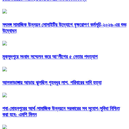
সৎসঙ্গ সামাজিক উন্নয়ন সোসাইটির উদ্যোগে বৃক্ষরোপণ কর্মসূচি-২০২৬-এর শুভ
উদ্বোধন
মুকসুদপুরে সংবাদ সম্মেলন করে আ’লীগের ৫ নেতার পদত্যাগ
আলফাডাঙ্গায় আড়ায় ঝুলছিল গৃহবধুর লাশ, পরিবারের দাবি হত্যা
পবা-মোহনপুরের আর্থ-সামাজিক উন্নয়নে সরকারের সব সুযোগ-সুবিধা নিশ্চিত
করা হবে: এমপি মিলন