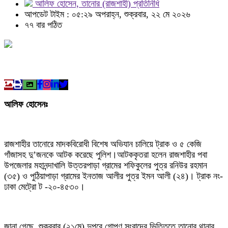
আলিফ হোসেন, তানোর (রাজশাহী) প্রতিনিধি
আপডেট টাইম : ০৫:২৯ অপরাহ্ন, শুক্রবার, ২২ মে ২০২৬
৭৭ বার পঠিত
আলিফ হোসেনঃ
রাজশাহীর তানোরে মাদকবিরোধী বিশেষ অভিযান চালিয়ে ট্রাক ও ৫ কেজি
গাঁজাসহ দু’জনকে আটক করেছে পুলিশ।আটককৃতরা হলেন রাজশাহীর পবা
উপজেলার মহানন্দাখালি উত্তরপাড়া গ্রামের শফিকুলের পুত্র রনিউর রহমান
(৩৫) ও পুঠিয়াপাড়া গ্রামের ইনতাজ আলীর পুত্র ইমন আলী (২৪)। ট্রাক নং-
ঢাকা মেট্রো ট -২০-৪৫৩০।
জানা গেছে, শুক্রবার (২১মে) দুপুরে গোপণ সংবাদের ভিত্তিতে তানোর থানার