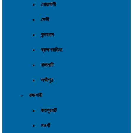
নোয়াখালী
ফেনী
বান্দরবান
ব্রাহ্মণবাড়িয়া
রাঙ্গামাটি
লক্ষীপুর
রাজশাহী
জয়পুরহাট
নওগাঁ