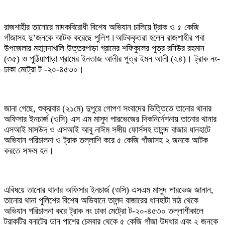
রাজশাহীর তানোরে মাদকবিরোধী বিশেষ অভিযান চালিয়ে ট্রাক ও ৫ কেজি
গাঁজাসহ দু’জনকে আটক করেছে পুলিশ।আটককৃতরা হলেন রাজশাহীর পবা
উপজেলার মহানন্দাখালি উত্তরপাড়া গ্রামের শফিকুলের পুত্র রনিউর রহমান
(৩৫) ও পুঠিয়াপাড়া গ্রামের ইনতাজ আলীর পুত্র ইমন আলী (২৪)। ট্রাক নং-
ঢাকা মেট্রো ট -২০-৪৫৩০।
জানা গেছে, শুক্রবার (২১মে) দুপুরে গোপণ সংবাদের ভিত্তিতে তানোর থানার
অফিসার ইনচার্জ (ওসি) এস এম মাসুদ পারভেজের দিকনির্দেশনায় তানোর থানার
এসআই মাসউদ ও এসআই আবু নাঈম সঙ্গীয় ফোর্সসহ তালন্দ বাজার ধানহাটে
অভিযান পরিচালনা ও ট্রাক তল্লাশি করে ৫ কেজি গাঁজাসহ ২ জনকে আটক
করতে সক্ষম হন।
এবিষয়ে তানোর থানার অফিসার ইনচার্জ (ওসি) এসএম মাসুদ পারভেজ জানান,
তানোর থানা পুলিশের বিশেষ অভিযানে তালন্দ বাজারের ধানহাটা মাঠ থেকে
অভিযান পরিচালনা করে ট্রাক নং ঢাকা মেট্রো ট-২০-৪৫৩০ তল্লাশীকালে
ট্রাকটির বনাটের ডান পাশের চেম্বার থেকে ৫ কেজি গাঁজা উদ্ধার এবং ২ জনকে