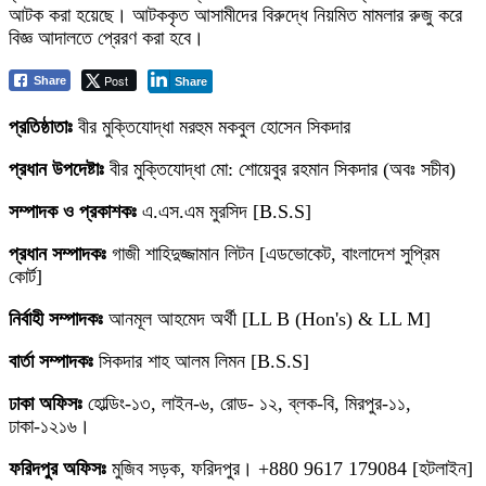
আটক করা হয়েছে। আটককৃত আসামীদের বিরুদ্ধে নিয়মিত মামলার রুজু করে
বিজ্ঞ আদালতে প্রেরণ করা হবে।
Post
Share
Share
প্রতিষ্ঠাতাঃ
বীর মুক্তিযোদ্ধা মরহুম মকবুল হোসেন সিকদার
প্রধান উপদেষ্টাঃ
বীর মুক্তিযোদ্ধা মো: শোয়েবুর রহমান সিকদার (অবঃ সচীব)
সম্পাদক ও প্রকাশকঃ
এ.এস.এম মুরসিদ [B.S.S]
প্রধান সম্পাদকঃ
গাজী শাহিদুজ্জামান লিটন [এডভোকেট, বাংলাদেশ সুপ্রিম
কোর্ট]
নির্বাহী সম্পাদকঃ
আনমূল আহমেদ অর্থী [LL B (Hon's) & LL M]
বার্তা সম্পাদকঃ
সিকদার শাহ আলম লিমন [B.S.S]
ঢাকা অফিসঃ
হোল্ডিং-১৩, লাইন-৬, রোড- ১২, ব্লক-বি, মিরপুর-১১,
ঢাকা-১২১৬।
ফরিদপুর অফিসঃ
মুজিব সড়ক, ফরিদপুর। +880 9617 179084 [হটলাইন]