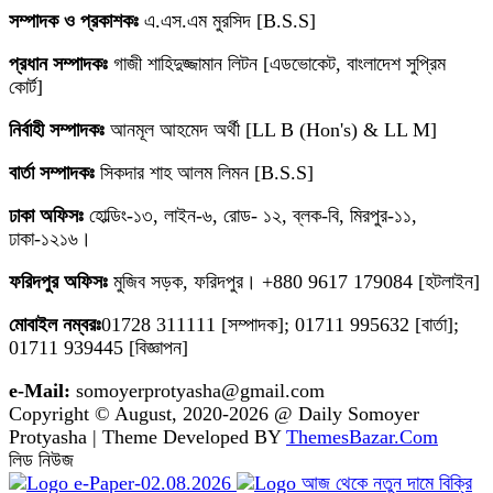
সম্পাদক ও প্রকাশকঃ
এ.এস.এম মুরসিদ [B.S.S]
প্রধান সম্পাদকঃ
গাজী শাহিদুজ্জামান লিটন [এডভোকেট, বাংলাদেশ সুপ্রিম
কোর্ট]
নির্বাহী সম্পাদকঃ
আনমূল আহমেদ অর্থী [LL B (Hon's) & LL M]
বার্তা সম্পাদকঃ
সিকদার শাহ আলম লিমন [B.S.S]
ঢাকা অফিসঃ
হোল্ডিং-১৩, লাইন-৬, রোড- ১২, ব্লক-বি, মিরপুর-১১,
ঢাকা-১২১৬।
ফরিদপুর অফিসঃ
মুজিব সড়ক, ফরিদপুর। +880 9617 179084 [হটলাইন]
মোবাইল নম্বরঃ
01728 311111 [সম্পাদক]; 01711 995632 [বার্তা];
01711 939445 [বিজ্ঞাপন]
e-Mail:
somoyerprotyasha@gmail.com
Copyright © August, 2020-2026 @ Daily Somoyer
Protyasha | Theme Developed BY
ThemesBazar.Com
লিড নিউজ
e-Paper-02.08.2026
আজ থেকে নতুন দামে বিক্রি