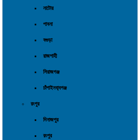
নাটোর
পাবনা
বগুড়া
রাজশাহী
সিরাজগঞ্জ
চাঁপাইনবা্বগঞ্জ
রংপুর
দিনাজপুর
রংপুর