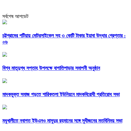
সর্বশেষ আপডেট
চট্টগ্রামের পটিয়ায় মোটরসাইকেল সহ ৩ কোটি টাকার ইয়াবা উদ্ধার গ্রেপ্তার :
০৬
বিশ্ব মাতৃদুগ্ধ সপ্তাহ উপলক্ষে বাগাতিপাড়ায় সমাপনী অনুষ্ঠান
মাদকমুক্ত সমাজ গড়তে শারিকতলা ইউনিয়নে মাদকবিরোধী প্রতিরোধ সভা
মধুখালীতে নবাগত ইউএনও মাসুদুর রহমানের সঙ্গে সুধীজনের মতবিনিময় সভা