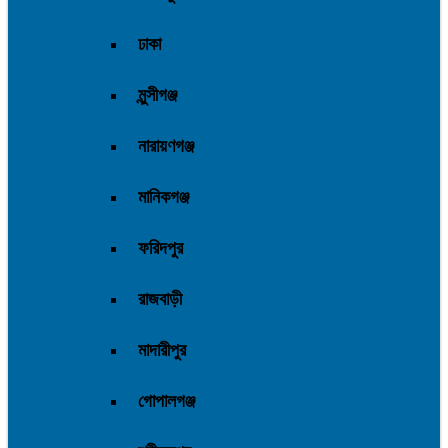
ঢাকা
মুন্সীগঞ্জ
নারায়ণগঞ্জ
মানিকগঞ্জ
ফরিদপুর
রাজবাড়ী
মাদারীপুর
গোপালগঞ্জ