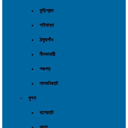
কুড়িগ্রাম
গাইবান্ধা
ঠাকুরগাঁও
নীলফামারী
পঞ্চগড়
লালমনিরহাট
খুলনা
বাগেরহাট
খুলনা