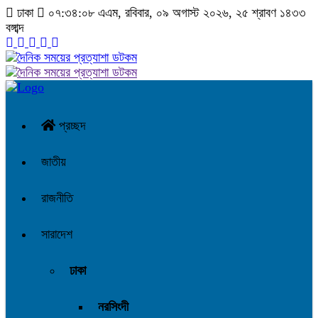
ঢাকা
০৭:৩৪:০৯ এএম
, রবিবার, ০৯ অগাস্ট ২০২৬, ২৫ শ্রাবণ ১৪৩৩
বঙ্গাব্দ
প্রচ্ছদ
জাতীয়
রাজনীতি
সারাদেশ
ঢাকা
নরসিংদী