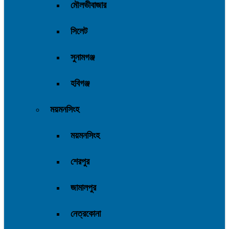
মৌলভীবাজার
সিলেট
সুনামগঞ্জ
হবিগঞ্জ
ময়মনসিংহ
ময়মনসিংহ
শেরপুর
জামালপুর
নেত্রকোনা