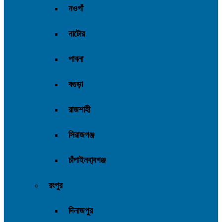
নওগাঁ
নাটোর
পাবনা
বগুড়া
রাজশাহী
সিরাজগঞ্জ
চাঁপাইনবা্বগঞ্জ
রংপুর
দিনাজপুর