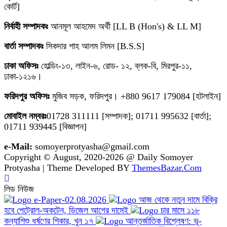
কোর্ট]
নির্বাহী সম্পাদকঃ
আনমূল আহমেদ অর্থী [LL B (Hon's) & LL M]
বার্তা সম্পাদকঃ
সিকদার শাহ আলম লিমন [B.S.S]
ঢাকা অফিসঃ
হোল্ডিং-১৩, লাইন-৬, রোড- ১২, ব্লক-বি, মিরপুর-১১,
ঢাকা-১২১৬।
ফরিদপুর অফিসঃ
মুজিব সড়ক, ফরিদপুর। +880 9617 179084 [হটলাইন]
মোবাইল নম্বরঃ
01728 311111 [সম্পাদক]; 01711 995632 [বার্তা];
01711 939445 [বিজ্ঞাপন]
e-Mail:
somoyerprotyasha@gmail.com
Copyright © August, 2020-2026 @ Daily Somoyer
Protyasha | Theme Developed BY
ThemesBazar.Com
লিড নিউজ
e-Paper-02.08.2026
আজ থেকে নতুন দামে বিক্রি
হবে পেট্রোল-অকটেন, ডিজেল আগের দামেই
চার মাসে ১১৮
কন্যাশিশু ধর্ষণের শিকার, খুন ১৭
আন্তর্জাতিক বিশ্লেষণ: ভূ-