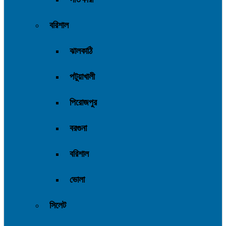
বরিশাল
ঝালকাঠি
পটুয়াখালী
পিরোজপুর
বরগুনা
বরিশাল
ভোলা
সিলেট