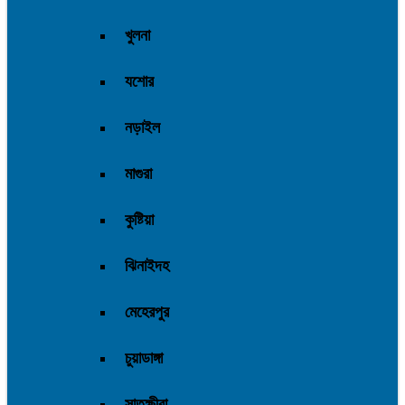
খুলনা
যশোর
নড়াইল
মাগুরা
কুষ্টিয়া
ঝিনাইদহ
মেহেরপুর
চুয়াডাঙ্গা
সাতক্ষীরা