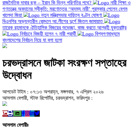
রাজনৈতিক দাবার ছক – ইরান কি ভিন্ন পরিণতির পথে?
নারী শিক্ষা ও
গণতন্ত্রে অবদানের স্বীকৃতি: মরণোত্তর ‘অদম্য নারী’ পুরস্কার পেলেন বেগম
খালেদা জিয়া
নতুন মন্ত্রিসভার দায়িত্ব বণ্টন ঘোষণা
বিএনপির অভ্যন্তরীন কোন্দলে আ.লীগের দুর্গে জিতল জামায়াত
তারেক রহমানকে ঐতিহাসিক বিজয়ের শুভেচ্ছা, কাজ করতে আগ্রহী যুক্তরাষ্ট্র
নির্বাচনে বিজয়ী হলেন ৭ নারী প্রার্থী
বিশ্বগণমাধ্যমে
বাংলাদেশের নির্বাচন নিয়ে যা বলা হলো
চরভদ্রাসনে জাটকা সংরক্ষণ সপ্তাহের
উদ্বোধন
আপডেট টাইম : ০৭:১৩ অপরাহ্ন, মঙ্গলবার, ৭ এপ্রিল ২০২৬
আসলাম বেপারী, স্টাফ রিপোর্টার, চরভদ্রাশন, ফরিদপুর :
আসলাম বেপারীঃ