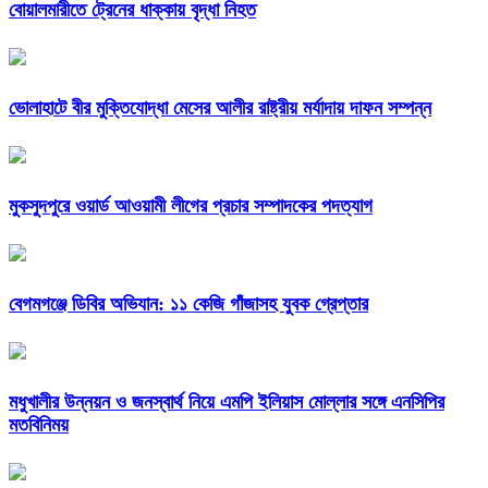
বোয়ালমারীতে ট্রেনের ধাক্কায় বৃদ্ধা নিহত
ভোলাহাটে বীর মুক্তিযোদ্ধা মেসের আলীর রাষ্ট্রীয় মর্যাদায় দাফন সম্পন্ন
মুকসুদপুরে ওয়ার্ড আওয়ামী লীগের প্রচার সম্পাদকের পদত্যাগ
বেগমগঞ্জে ডিবির অভিযান: ১১ কেজি গাঁজাসহ যুবক গ্রেপ্তার
মধুখালীর উন্নয়ন ও জনস্বার্থ নিয়ে এমপি ইলিয়াস মোল্লার সঙ্গে এনসিপির
মতবিনিময়