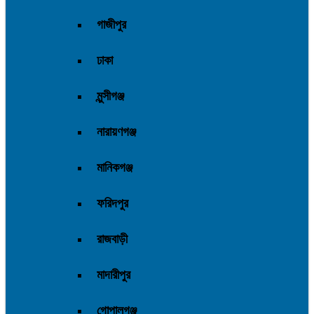
গাজীপুর
ঢাকা
মুন্সীগঞ্জ
নারায়ণগঞ্জ
মানিকগঞ্জ
ফরিদপুর
রাজবাড়ী
মাদারীপুর
গোপালগঞ্জ