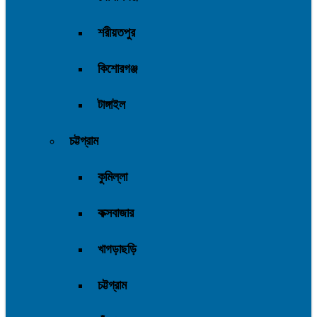
শরীয়তপুর
কিশোরগঞ্জ
টাঙ্গাইল
চট্টগ্রাম
কুমিল্লা
কক্সবাজার
খাগড়াছড়ি
চট্টগ্রাম