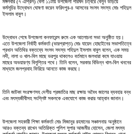
মঙ্গলবার (৭ এপ্রিল) বেলা ১১টায় উপজেলা পরিষদ চত্বরে বেলুন উড়িয়ে
কর্মসূচির উদ্বোধন ঘোষণা করেন ফরিদপুর-৪ আসনের সংসদ সদস্য মোঃ শহিদুল
ইসলাম বাবুল।
উদ্বোধন শেষে উপজেলা কনফারেন্স রুমে এক আলোচনা সভা অনুষ্ঠিত হয়।
এতে উপজেলা নির্বাহী কর্মকর্তা (ভারপ্রাপ্ত) মোঃ যায়েদ হোছাইনের সভাপতিত্বে
প্রধান অতিথির বক্তব্যে সংসদ সদস্য শহিদুল ইসলাম বাবুল বলেন, এক সময়
নদী, নালা ও খাল-বিল মাছে ভরপুর থাকলেও বর্তমানে জলধারা কমে যাওয়ায়
মাছের অভয়ারণ্য বিলুপ্তির পথে। তিনি বলেন, সরকার বিভিন্ন খাল-বিল খননের
মাধ্যমে জলপ্রবাহ ফিরিয়ে আনতে কাজ করছে।
তিনি জাটকা সংরক্ষণসহ দেশীয় প্রজাতির মাছ রক্ষায় অবৈধ জালের ব্যবহার বন্ধ
এবং মৎস্যজীবীসহ সংশ্লিষ্ট সকলকে একযোগে কাজ করার আহ্বান জানান।
উপজেলা সহকারী শিক্ষা কর্মকর্তা মোঃ মিজানুর রহমানের সঞ্চালনায় অনুষ্ঠানে
আরও বক্তব্য রাখেন অতিরিক্ত পুলিশ সুপার আজমীর হোসেন, জেলা মৎস্য