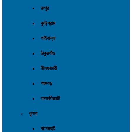
রংপুর
কুড়িগ্রাম
গাইবান্ধা
ঠাকুরগাঁও
নীলফামারী
পঞ্চগড়
লালমনিরহাট
খুলনা
বাগেরহাট