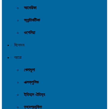
আমেরিকা
অ্যান্টার্কটিকা
ওশেনিয়া
বিনোদন
আরো
খেলাধুলা
এক্সক্লুসিভ
ইতিহাস ঐতিহ্য
তথ্যপ্রযুক্তি