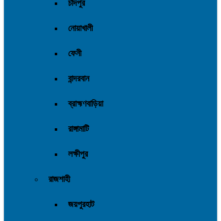
চাঁদপুর
নোয়াখালী
ফেনী
বান্দরবান
ব্রাহ্মণবাড়িয়া
রাঙ্গামাটি
লক্ষীপুর
রাজশাহী
জয়পুরহাট