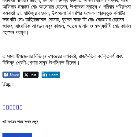
কর্মকর্তা নাসরিন জাহান, উপজেলা মৎস্য কর্মকর্তা নাঈম হোসেন বিপ্লব, থানা
অফিসার ইনচার্জ মোঃ আনোয়ার হোসেন, উপজেলা স্বাস্থ্য ও পরিবার পরিকল্পনা
কর্মকর্তা ডা. হাফিজুর রহমান, উপজেলা বিএনপির সম্মেলন প্রস্তুত কমিটির
সভাপতি মোঃ অহিদুজ্জামান মোল্যা, যুবদল সভাপতি মোঃ মোজাফর হোসেন
জাফর, সাংবাদিক আবদুস সবুর কাজল, আব্দুস ছালাম ও মৎস্যজীবী মোঃ কামাল
হোসেন প্রমুখ।
এ সময় উপজেলার বিভিন্ন দপ্তরের কর্মকর্তা, রাজনৈতিক ব্যক্তিবর্গ এবং
বিভিন্ন শ্রেণি-পেশার মানুষ উপস্থিত ছিলেন।
Post
Share
Share
Tag :
এই অথরের আরো সংবাদ দেখুন