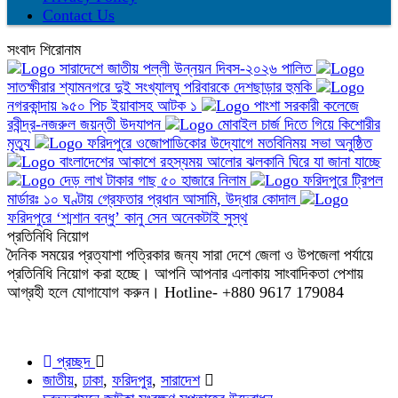
Contact Us
সংবাদ শিরোনাম
সারাদেশে জাতীয় পল্লী উন্নয়ন দিবস-২০২৬ পালিত
সাতক্ষীরার শ্যামনগরে দুই সংখ্যালঘু পরিবারকে দেশছাড়ার হুমকি
নগরকান্দায় ৯৫০ পিচ ইয়াবাসহ আটক ১
পাংশা সরকারী কলেজে
রবীন্দ্র-নজরুল জয়ন্তী উদযাপন
মোবাইল চার্জ দিতে গিয়ে কিশোরীর
মৃত্যু
ফরিদপুরে ওজোপাডিকোর উদ্যোগে মতবিনিময় সভা অনুষ্ঠিত
বাংলাদেশের আকাশে রহস্যময় আলোর ঝলকানি ঘিরে যা জানা যাচ্ছে
দেড় লাখ টাকার গাছ ৫০ হাজারে নিলাম
ফরিদপুরে ট্রিপল
মার্ডারঃ ১০ ঘণ্টায় গ্রেফতার প্রধান আসামি, উদ্ধার কোদাল
ফরিদপুরে ‘শ্মশান বন্ধু’ কানু সেন অনেকটাই সুস্থ
প্রতিনিধি নিয়োগ
দৈনিক সময়ের প্রত্যাশা পত্রিকার জন্য সারা দেশে জেলা ও উপজেলা পর্যায়ে
প্রতিনিধি নিয়োগ করা হচ্ছে। আপনি আপনার এলাকায় সাংবাদিকতা পেশায়
আগ্রহী হলে যোগাযোগ করুন। Hotline- +880 9617 179084
প্রচ্ছদ
জাতীয়
,
ঢাকা
,
ফরিদপুর
,
সারাদেশ