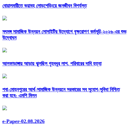
বোয়ালমারীতে ভয়াবহ লোডশেডিংয়ে জনজীবন বিপর্যস্ত
সৎসঙ্গ সামাজিক উন্নয়ন সোসাইটির উদ্যোগে বৃক্ষরোপণ কর্মসূচি-২০২৬-এর শুভ
উদ্বোধন
আলফাডাঙ্গায় আড়ায় ঝুলছিল গৃহবধুর লাশ, পরিবারের দাবি হত্যা
পবা-মোহনপুরের আর্থ-সামাজিক উন্নয়নে সরকারের সব সুযোগ-সুবিধা নিশ্চিত
করা হবে: এমপি মিলন
e-Paper-02.08.2026