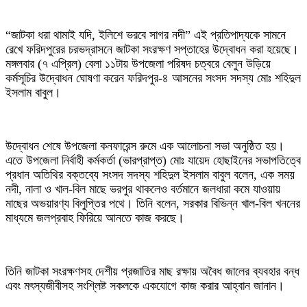
“জাটকা ধরা থামাই যদি, ইলিশে ভরবে সাগর নদী” এই প্রতিপাদ্যকে সামনে
রেখে ফরিদপুরের চরভদ্রাসনে জাটকা সংরক্ষণ সপ্তাহের উদ্বোধন করা হয়েছে।
মঙ্গলবার (৭ এপ্রিল) বেলা ১১টায় উপজেলা পরিষদ চত্বরে বেলুন উড়িয়ে
কর্মসূচির উদ্বোধন ঘোষণা করেন ফরিদপুর-৪ আসনের সংসদ সদস্য মোঃ শহিদুল
ইসলাম বাবুল।
উদ্বোধন শেষে উপজেলা কনফারেন্স রুমে এক আলোচনা সভা অনুষ্ঠিত হয়।
এতে উপজেলা নির্বাহী কর্মকর্তা (ভারপ্রাপ্ত) মোঃ যায়েদ হোছাইনের সভাপতিত্বে
প্রধান অতিথির বক্তব্যে সংসদ সদস্য শহিদুল ইসলাম বাবুল বলেন, এক সময়
নদী, নালা ও খাল-বিল মাছে ভরপুর থাকলেও বর্তমানে জলধারা কমে যাওয়ায়
মাছের অভয়ারণ্য বিলুপ্তির পথে। তিনি বলেন, সরকার বিভিন্ন খাল-বিল খননের
মাধ্যমে জলপ্রবাহ ফিরিয়ে আনতে কাজ করছে।
তিনি জাটকা সংরক্ষণসহ দেশীয় প্রজাতির মাছ রক্ষায় অবৈধ জালের ব্যবহার বন্ধ
এবং মৎস্যজীবীসহ সংশ্লিষ্ট সকলকে একযোগে কাজ করার আহ্বান জানান।