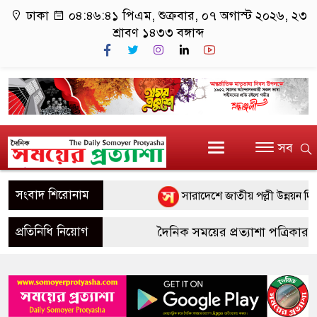
ঢাকা
০৪:৪৬:৪২ পিএম
, শুক্রবার, ০৭ অগাস্ট ২০২৬, ২৩
শ্রাবণ ১৪৩৩ বঙ্গাব্দ
সব
সংবাদ শিরোনাম
সারাদেশে জাতীয় পল্লী উন্নয়ন দিবস
সাতক্ষীরার শ্যামনগরে দুই সংখ্যালঘু
প্রতিনিধি নিয়োগ
দৈনিক সময়ের প্রত্যাশা পত্রিকার জন্
নগরকান্দায় ৯৫০ পিচ ইয়াবাসহ আটক
উপজেলা পর্যায়ে প্রতিনিধি নিয়োগ 
পাংশা সরকারী কলেজে রবীন্দ্র-নজরুল
এলাকায় সাংবাদিকতা পেশায় আগ্রহী