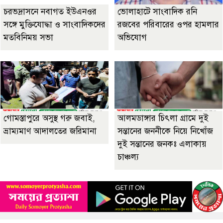
চরভদ্রাসনে নবাগত ইউএনওর
ভোলাহাটে সাংবাদিক রনি
সঙ্গে মুক্তিযোদ্ধা ও সাংবাদিকদের
রজবের পরিবারের ওপর হামলার
মতবিনিময় সভা
অভিযোগ
গোমস্তাপুরে অসুস্থ গরু জবাই,
আলমডাঙ্গার চিৎলা গ্রামে দুই
ভ্রাম্যমাণ আদালতের জরিমানা
সন্তানের জননীকে নিয়ে নিখোঁজ
দুই সন্তানের জনকঃ এলাকায়
চাঞ্চল্য