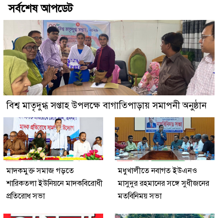
সর্বশেষ আপডেট
বিশ্ব মাতৃদুগ্ধ সপ্তাহ উপলক্ষে বাগাতিপাড়ায় সমাপনী অনুষ্ঠান
মাদকমুক্ত সমাজ গড়তে
মধুখালীতে নবাগত ইউএনও
শারিকতলা ইউনিয়নে মাদকবিরোধী
মাসুদুর রহমানের সঙ্গে সুধীজনের
প্রতিরোধ সভা
মতবিনিময় সভা