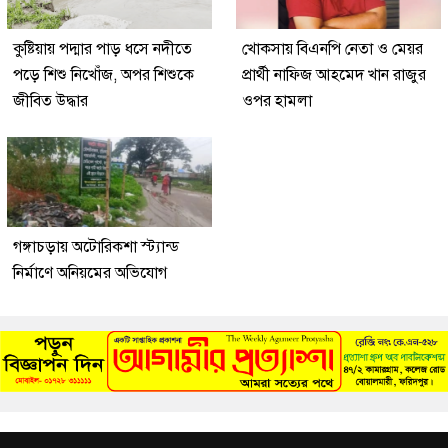
কুষ্টিয়ায় পদ্মার পাড় ধসে নদীতে
খোকসায় বিএনপি নেতা ও মেয়র
পড়ে শিশু নিখোঁজ, অপর শিশুকে
প্রার্থী নাফিজ আহমেদ খান রাজুর
জীবিত উদ্ধার
ওপর হামলা
গঙ্গাচড়ায় অটোরিকশা স্ট্যান্ড
নির্মাণে অনিয়মের অভিযোগ