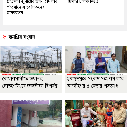
প্রতিনিধি জুবায়ের উপর হামলার
টিলার চালক নিহত
প্রতিবাদে সাংবাদিকদের
মানববন্ধন
জনপ্রিয় সংবাদ
বোয়ালমারীতে ভয়াবহ
মুকসুদপুরে সংবাদ সম্মেলন করে
লোডশেডিংয়ে জনজীবন বিপর্যস্ত
আ’লীগের ৫ নেতার পদত্যাগ