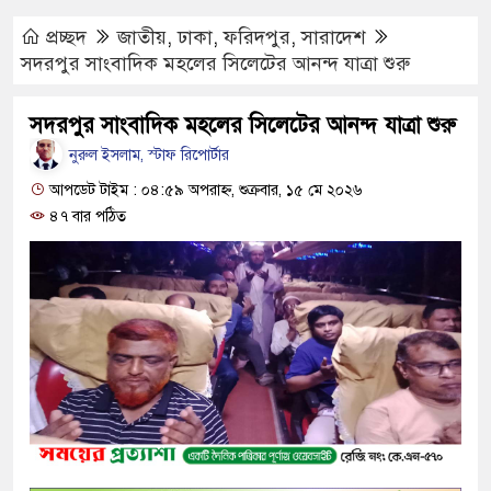
মোবাইল চার্জ দিতে গিয়ে কিশোরীর মৃত
Hotline- +880 9617 179084
প্রচ্ছদ
জাতীয়
,
ঢাকা
,
ফরিদপুর
,
সারাদেশ
ফরিদপুরে ওজোপাডিকোর উদ্যোগে মতব
সদরপুর সাংবাদিক মহলের সিলেটের আনন্দ যাত্রা শুরু
বাংলাদেশের আকাশে রহস্যময় আলোর 
সদরপুর সাংবাদিক মহলের সিলেটের আনন্দ যাত্রা শুরু
যাচ্ছে
নুরুল ইসলাম, স্টাফ রিপোর্টার
দেড় লাখ টাকার গাছ ৫০ হাজারে নিল
আপডেট টাইম : ০৪:৫৯ অপরাহ্ন, শুক্রবার, ১৫ মে ২০২৬
৪৭ বার পঠিত
ফরিদপুরে ট্রিপল মার্ডারঃ ১০ ঘণ্টায় গ্
কোদাল
ফরিদপুরে ‘শ্মশান বন্ধু’ কানু সেন অনেক