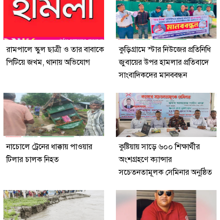
রামপালে স্কুল ছাত্রী ও তার বাবাকে
কুড়িগ্রামে স্টার নিউজের প্রতিনিধি
পিটিয়ে জখম, থানায় অভিযোগ
জুবায়ের উপর হামলার প্রতিবাদে
সাংবাদিকদের মানববন্ধন
নাচোলে ট্রেনের ধাক্কায় পাওয়ার
কুষ্টিয়ায় সাড়ে ৬০০ শিক্ষার্থীর
টিলার চালক নিহত
অংশগ্রহণে ক্যান্সার
সচেতনতামূলক সেমিনার অনুষ্ঠিত